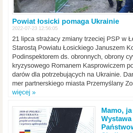
Powiat łosicki pomaga Ukrainie
2022-07-23 12:56:05
21 lipca strażacy zmiany trzeciej PSP w 
Starostą Powiatu Łosickiego Januszem Ko
Podinspektorem ds. obronnych, obrony cyw
kryzysowego Romanem Kasprowiczem po
darów dla potrzebujących na Ukrainie. Dar
mer partnerskiego miasta Przemyślany Zo
więcej »
Mamo, ja
Wystawa
Państwo