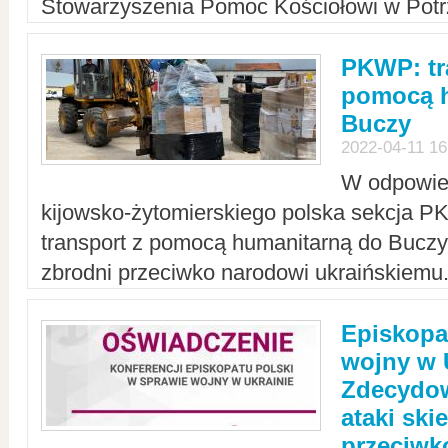
Stowarzyszenia Pomoc Kościołowi w Potr
PKWP: tr
pomocą h
Buczy
2022-04-11 16
W odpowied
kijowsko-żytomierskiego polska sekcja 
transport z pomocą humanitarną do Buczy,
zbrodni przeciwko narodowi ukraińskiemu
Episkopa
wojny w 
Zdecydow
ataki sk
przeciwk