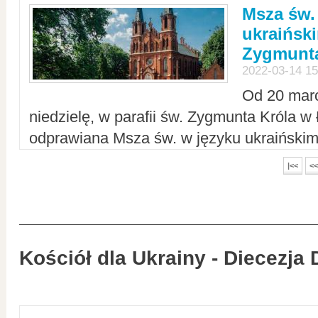
Msza św.
ukraiński
Zygmunta
2022-03-14 15
Od 20 mar
niedzielę, w parafii św. Zygmunta Króla w
odprawiana Msza św. w języku ukraiński
|<<
<<
Kościół dla Ukrainy - Diecezja