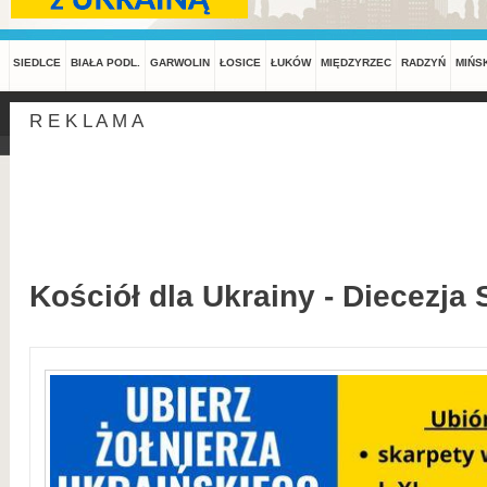
SIEDLCE
BIAŁA PODL.
GARWOLIN
ŁOSICE
ŁUKÓW
MIĘDZYRZEC
RADZYŃ
MIŃS
R E K L A M A
Kościół dla Ukrainy - Diecezja 