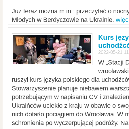
Już teraz można m.in.: przeczytać o noc
Młodych w Berdyczowie na Ukrainie.
więc
Kurs języ
uchodźcó
2022-05-21 11
W „Stacji D
wrocławsk
ruszył kurs języka polskiego dla uchodźcó
Stowarzyszenie planuje niebawem warszt
potrzebującym w napisaniu CV i znalezieni
Ukraińców uciekło z kraju w obawie o swoj
nich dotarło pociągiem do Wrocławia. W m
schronienia po wyczerpującej podróży. 