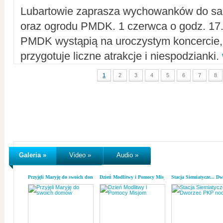
Lubartowie zaprasza wychowanków do sal
oraz ogrodu PMDK. 1 czerwca o godz. 17.0
PMDK wystąpią na uroczystym koncercie
przygotuje liczne atrakcje i niespodzianki.
1
2
3
4
5
6
7
8
Galeria »
Video »
Audio »
Przyjęli Maryję do swoich domów
Dzień Modlitwy i Pomocy Misjom
Stacja Siemiatycze... D