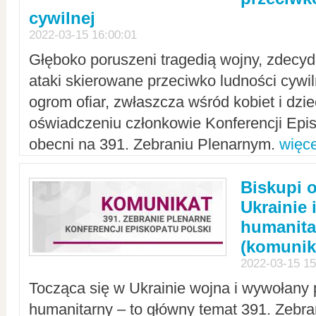
cywilnej
2022-03-15 16:00:01
Głęboko poruszeni tragedią wojny, zdecy
ataki skierowane przeciwko ludności cywi
ogrom ofiar, zwłaszcza wśród kobiet i dzie
oświadczeniu członkowie Konferencji Epis
obecni na 391. Zebraniu Plenarnym.
więce
Biskupi 
Ukrainie 
humanit
(komunik
2022-03-15 15
Tocząca się w Ukrainie wojna i wywołany 
humanitarny – to główny temat 391. Zebr