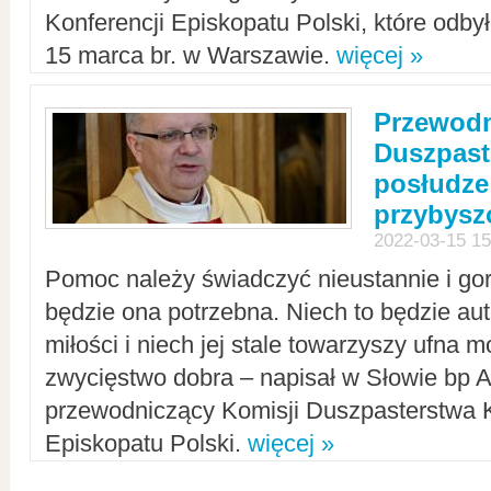
Konferencji Episkopatu Polski, które odbył
15 marca br. w Warszawie.
więcej »
Przewodn
Duszpast
posłudze
przybys
2022-03-15 15
Pomoc należy świadczyć nieustannie i gorl
będzie ona potrzebna. Niech to będzie au
miłości i niech jej stale towarzyszy ufna m
zwycięstwo dobra – napisał w Słowie bp A
przewodniczący Komisji Duszpasterstwa K
Episkopatu Polski.
więcej »