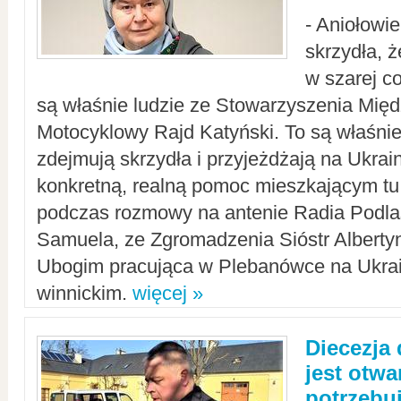
- Aniołowi
skrzydła, 
w szarej c
są właśnie ludzie ze Stowarzyszenia Mi
Motocyklowy Rajd Katyński. To są właśnie 
zdejmują skrzydła i przyjeżdżają na Ukrai
konkretną, realną pomoc mieszkającym tu
podczas rozmowy na antenie Radia Podlas
Samuela, ze Zgromadzenia Sióstr Alberty
Ubogim pracująca w Plebanówce na Ukrai
winnickim.
więcej »
Diecezja
jest otwa
potrzebu