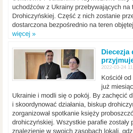
uchodźców z Ukrainy przebywających na t
Drohiczyńskiej. Część z nich zostanie pr
dostarczona bezpośrednio na teren objęte
więcej »
Diecezja
przyjmuj
2022-03-24 11
Kościół od
już miesią
Ukrainie i modli się o pokój. By zachęcić
i skoordynować działania, biskup drohicz
zorganizował spotkanie księży proboszczó
drohiczyńskiej. Wszystkie parafie zostały
znalezienie w swoich zasobach lokali, gd