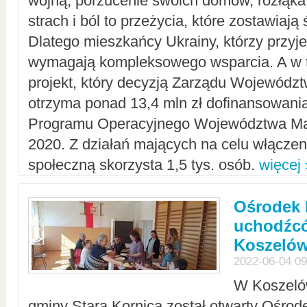
wojną, porzucenie swoich domów, rozłąka 
strach i ból to przeżycia, które zostawiają 
Dlatego mieszkańcy Ukrainy, którzy przyje
wymagają kompleksowego wsparcia. A w
projekt, który decyzją Zarządu Wojewód
otrzyma ponad 13,4 mln zł dofinansowani
Programu Operacyjnego Województwa Ma
2020. Z działań mających na celu włączeni
społeczną skorzysta 1,5 tys. osób.
więcej 
Ośrodek 
uchodźcó
Koszeló
2022-06-04 09
W Koszelów
gminy Stara Kornica został otwarty Ośro