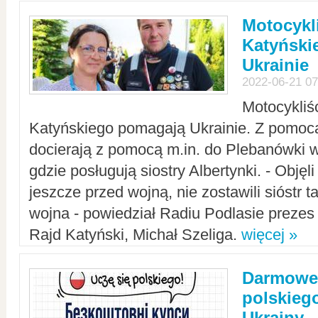
Motocykli
Katyński
Ukrainie
2022-06-21 07
Motocykliś
Katyńskiego pomagają Ukrainie. Z pomoc
docierają z pomocą m.in. do Plebanówki w
gdzie posługują siostry Albertynki. - Objęl
jeszcze przed wojną, nie zostawili sióstr 
wojna - powiedział Radiu Podlasie preze
Rajd Katyński, Michał Szeliga.
więcej »
Darmowe 
polskiego
Ukrainy