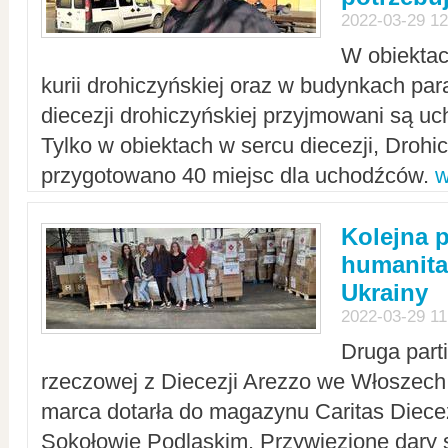
2022-03-29 12
W obiektac
kurii drohiczyńskiej oraz w budynkach para
diecezji drohiczyńskiej przyjmowani są uc
Tylko w obiektach w sercu diecezji, Drohi
przygotowano 40 miejsc dla uchodźców.
w
Kolejna 
humanita
Ukrainy
2022-03-29 11
Druga part
rzeczowej z Diecezji Arezzo we Włoszech 
marca dotarła do magazynu Caritas Diecez
Sokołowie Podlaskim. Przywiezione dary 