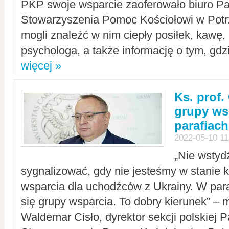
PKP swoje wsparcie zaoferowało biuro P
Stowarzyszenia Pomoc Kościołowi w Potr
mogli znaleźć w nim ciepły posiłek, kawę,
psychologa, a także informację o tym, gdzi
więcej »
Ks. prof.
grupy ws
parafiach
2022-05-10 11
„Nie wstyd
sygnalizować, gdy nie jesteśmy w stanie
wsparcia dla uchodźców z Ukrainy. W para
się grupy wsparcia. To dobry kierunek” – m
Waldemar Cisło, dyrektor sekcji polskiej 