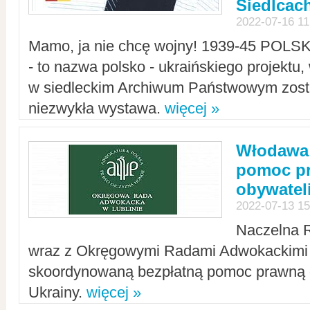
Siedlcac
2022-07-16 11
Mamo, ja nie chcę wojny! 1939-45 POLS
- to nazwa polsko - ukraińskiego projektu
w siedleckim Archiwum Państwowym zosta
niezwykła wystawa.
więcej »
Włodawa:
pomoc pr
obywatel
2022-07-13 15
Naczelna 
wraz z Okręgowymi Radami Adwokackimi 
skoordynowaną bezpłatną pomoc prawną d
Ukrainy.
więcej »