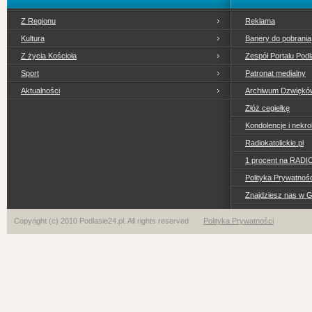
Z Regionu
Reklama
Kultura
Banery do pobrania
Z życia Kościoła
Zespół Portalu Podl
Sport
Patronat medialny
Aktualności
Archiwum Dzwiękó
Złóż cegiełkę
Kondolencje i nekro
Radiokatolickie.pl
1 procent na RADI
Polityka Prywatno
Znajdziesz nas w 
Copyright (c) 2010 Podlasie24.pl. All rights reserved
Polityka Prywatności