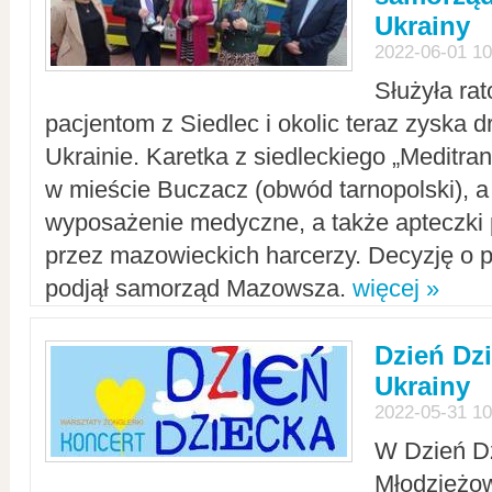
Ukrainy
2022-06-01 10
Służyła ra
pacjentom z Siedlec i okolic teraz zyska d
Ukrainie. Karetka z siedleckiego „Meditrans
w mieście Buczacz (obwód tarnopolski), a
wyposażenie medyczne, a także apteczki
przez mazowieckich harcerzy. Decyzję o 
podjął samorząd Mazowsza.
więcej »
Dzień Dz
Ukrainy
2022-05-31 10
W Dzień D
Młodzieżo