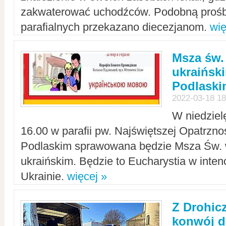
zakwaterować uchodźców. Podobną prośb
parafialnych przekazano diecezjanom.
wię
Msza św.
ukraińsk
Podlaski
2022-03-18 18
W niedziel
16.00 w parafii pw. Najświętszej Opatrzno
Podlaskim sprawowana będzie Msza Św. 
ukraińskim. Będzie to Eucharystia w intenc
Ukrainie.
więcej »
Z Drohic
konwój d