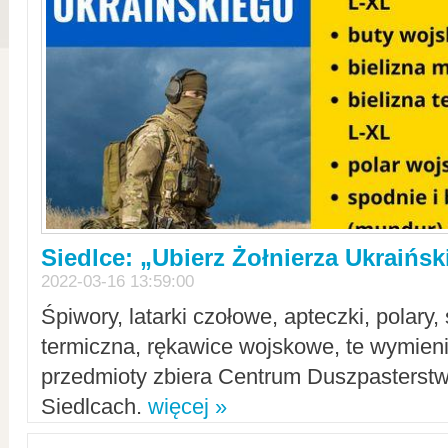
Siedlce: „Ubierz Żołnierza Ukraińs
2022-03-16 13:59:00
Śpiwory, latarki czołowe, apteczki, polary, 
termiczna, rękawice wojskowe, te wymieni
przedmioty zbiera Centrum Duszpasterst
Siedlcach.
więcej »