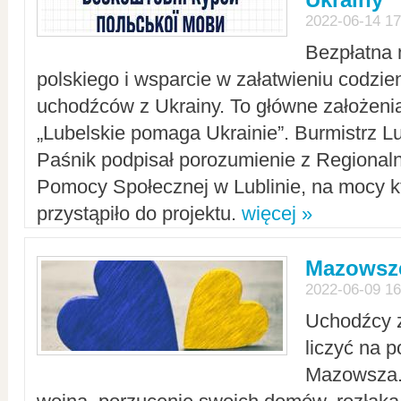
2022-06-14 17
Bezpłatna 
polskiego i wsparcie w załatwieniu codzi
uchodźców z Ukrainy. To główne założenia
„Lubelskie pomaga Ukrainie”. Burmistrz L
Paśnik podpisał porozumienie z Regiona
Pomocy Społecznej w Lublinie, na mocy k
przystąpiło do projektu.
więcej »
Mazowsze
2022-06-09 16
Uchodźcy 
liczyć na 
Mazowsza.