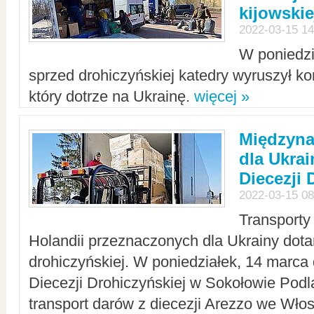
kijowskie
2022-03-15 14
W poniedzi
sprzed drohiczyńskiej katedry wyruszył k
który dotrze na Ukrainę.
więcej »
Międzyn
dla Ukra
Diecezji 
2022-03-15 08
Transporty
Holandii przeznaczonych dla Ukrainy dotar
drohiczyńskiej. W poniedziałek, 14 marca 
Diecezji Drohiczyńskiej w Sokołowie Pod
transport darów z diecezji Arezzo we Wło