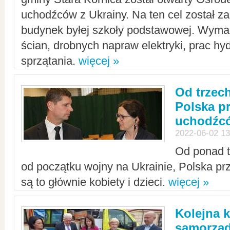
uchodźców z Ukrainy. Na ten cel został 
budynek byłej szkoły podstawowej. Wyma
ścian, drobnych napraw elektryki, prac hy
sprzątania.
więcej »
Od trzec
Polska p
uchodźcó
2022-06-02 13
Od ponad tr
od początku wojny na Ukrainie, Polska p
są to głównie kobiety i dzieci.
więcej »
Kolejna k
samorząd