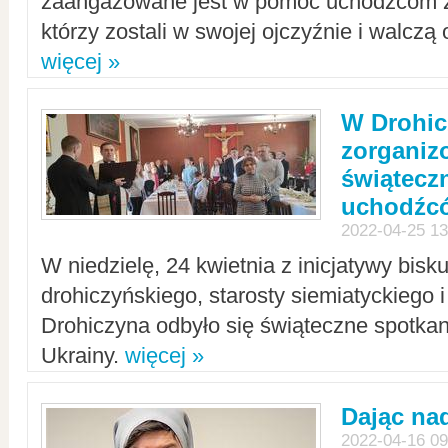
zaangażowane jest w pomoc uchodźcom z 
którzy zostali w swojej ojczyźnie i walczą 
więcej »
W Drohic
zorgani
świątecz
uchodźc
2022-04-25 13
W niedzielę, 24 kwietnia z inicjatywy bisk
drohiczyńskiego, starosty siemiatyckiego i
Drohiczyna odbyło się świąteczne spotka
Ukrainy.
więcej »
Dając nad
2022-04-16 09