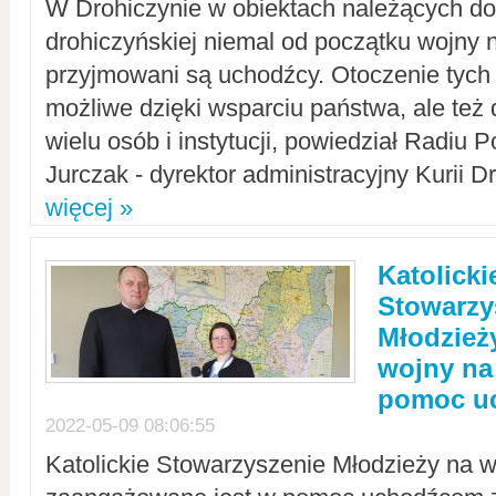
W Drohiczynie w obiektach należących do 
drohiczyńskiej niemal od początku wojny 
przyjmowani są uchodźcy. Otoczenie tych 
możliwe dzięki wsparciu państwa, ale też 
wielu osób i instytucji, powiedział Radiu P
Jurczak - dyrektor administracyjny Kurii D
więcej »
Katolicki
Stowarzy
Młodzież
wojny na 
pomoc u
2022-05-09 08:06:55
Katolickie Stowarzyszenie Młodzieży na w