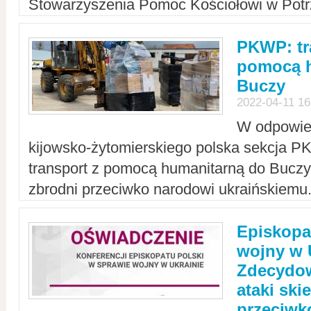
Stowarzyszenia Pomoc Kościołowi w Potr
PKWP: tr
pomocą h
Buczy
2022-04-11 16
W odpowied
kijowsko-żytomierskiego polska sekcja 
transport z pomocą humanitarną do Buczy,
zbrodni przeciwko narodowi ukraińskiemu
Episkopa
wojny w 
Zdecydow
ataki sk
przeciwk