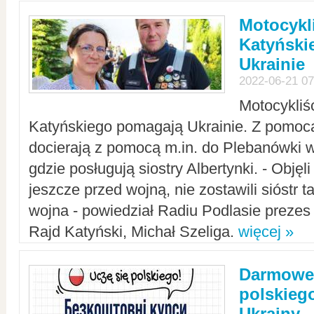
Motocykli
Katyński
Ukrainie
2022-06-21 07
Motocykliś
Katyńskiego pomagają Ukrainie. Z pomoc
docierają z pomocą m.in. do Plebanówki w
gdzie posługują siostry Albertynki. - Objęl
jeszcze przed wojną, nie zostawili sióstr 
wojna - powiedział Radiu Podlasie preze
Rajd Katyński, Michał Szeliga.
więcej »
Darmowe 
polskiego
Ukrainy