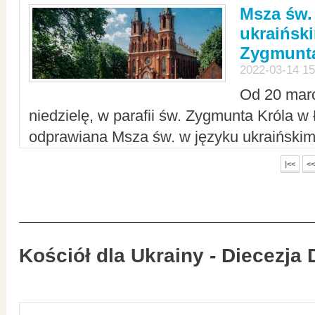
Msza św.
ukraiński
Zygmunta
2022-03-14 15
Od 20 mar
niedzielę, w parafii św. Zygmunta Króla w
odprawiana Msza św. w języku ukraiński
|<<
<<
Kościół dla Ukrainy - Diecezja