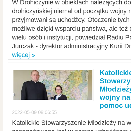
W Drohiczynie w obiektach należących do 
drohiczyńskiej niemal od początku wojny 
przyjmowani są uchodźcy. Otoczenie tych 
możliwe dzięki wsparciu państwa, ale też 
wielu osób i instytucji, powiedział Radiu P
Jurczak - dyrektor administracyjny Kurii D
więcej »
Katolicki
Stowarzy
Młodzież
wojny na 
pomoc u
2022-05-09 08:06:55
Katolickie Stowarzyszenie Młodzieży na w