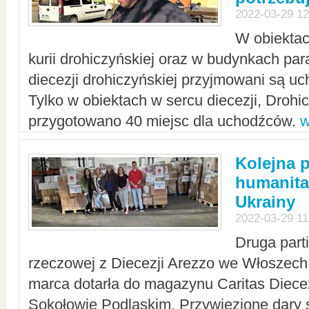
2022-03-29 12
W obiektac
kurii drohiczyńskiej oraz w budynkach para
diecezji drohiczyńskiej przyjmowani są uc
Tylko w obiektach w sercu diecezji, Drohi
przygotowano 40 miejsc dla uchodźców.
w
Kolejna 
humanita
Ukrainy
2022-03-29 11
Druga part
rzeczowej z Diecezji Arezzo we Włoszech 
marca dotarła do magazynu Caritas Diecez
Sokołowie Podlaskim. Przywiezione dary 