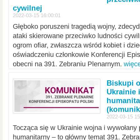
cywilnej
2022-03-15 16:00:01
Głęboko poruszeni tragedią wojny, zdecy
ataki skierowane przeciwko ludności cywi
ogrom ofiar, zwłaszcza wśród kobiet i dzie
oświadczeniu członkowie Konferencji Epis
obecni na 391. Zebraniu Plenarnym.
więce
Biskupi 
Ukrainie 
humanit
(komunik
2022-03-15 15
Tocząca się w Ukrainie wojna i wywołany 
humanitarny – to główny temat 391. Zebr