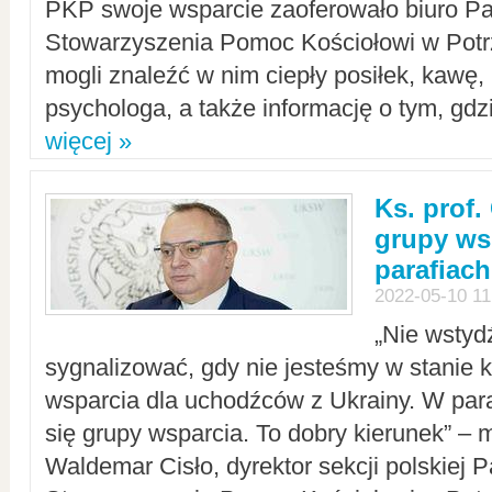
PKP swoje wsparcie zaoferowało biuro P
Stowarzyszenia Pomoc Kościołowi w Potr
mogli znaleźć w nim ciepły posiłek, kawę,
psychologa, a także informację o tym, gdzi
więcej »
Ks. prof.
grupy ws
parafiach
2022-05-10 11
„Nie wstyd
sygnalizować, gdy nie jesteśmy w stanie
wsparcia dla uchodźców z Ukrainy. W para
się grupy wsparcia. To dobry kierunek” – m
Waldemar Cisło, dyrektor sekcji polskiej 