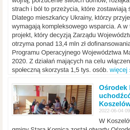
wojną, porzucenie swoich domów, rozłąka 
strach i ból to przeżycia, które zostawiają 
Dlatego mieszkańcy Ukrainy, którzy przyje
wymagają kompleksowego wsparcia. A w
projekt, który decyzją Zarządu Wojewód
otrzyma ponad 13,4 mln zł dofinansowani
Programu Operacyjnego Województwa Ma
2020. Z działań mających na celu włączeni
społeczną skorzysta 1,5 tys. osób.
więcej 
Ośrodek 
uchodźcó
Koszeló
2022-06-04 09
W Koszelów
gminy Stara Kornica został otwarty Ośro