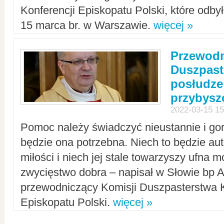
Konferencji Episkopatu Polski, które odbył
15 marca br. w Warszawie.
więcej »
Przewodn
Duszpast
posłudze
przybys
2022-03-15 15
Pomoc należy świadczyć nieustannie i gorl
będzie ona potrzebna. Niech to będzie au
miłości i niech jej stale towarzyszy ufna m
zwycięstwo dobra – napisał w Słowie bp A
przewodniczący Komisji Duszpasterstwa K
Episkopatu Polski.
więcej »