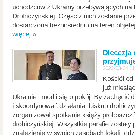
uchodźców z Ukrainy przebywających na t
Drohiczyńskiej. Część z nich zostanie pr
dostarczona bezpośrednio na teren objęte
więcej »
Diecezja
przyjmuj
2022-03-24 11
Kościół od
już miesią
Ukrainie i modli się o pokój. By zachęcić
i skoordynować działania, biskup drohicz
zorganizował spotkanie księży proboszczó
drohiczyńskiej. Wszystkie parafie zostały
znalezienie w swoich zasobach lokali, gd