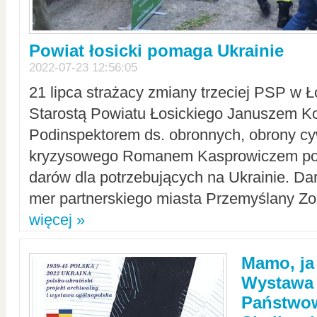
Powiat łosicki pomaga Ukrainie
2022-07-23 12:56:05
21 lipca strażacy zmiany trzeciej PSP w 
Starostą Powiatu Łosickiego Januszem Ko
Podinspektorem ds. obronnych, obrony cyw
kryzysowego Romanem Kasprowiczem po
darów dla potrzebujących na Ukrainie. Dar
mer partnerskiego miasta Przemyślany Zo
więcej »
Mamo, ja
Wystawa
Państwo