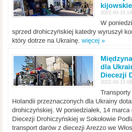
kijowskie
2022-03-15 14
W poniedzi
sprzed drohiczyńskiej katedry wyruszył k
który dotrze na Ukrainę.
więcej »
Międzyn
dla Ukra
Diecezji 
2022-03-15 08
Transporty
Holandii przeznaczonych dla Ukrainy dotar
drohiczyńskiej. W poniedziałek, 14 marca 
Diecezji Drohiczyńskiej w Sokołowie Pod
transport darów z diecezji Arezzo we Wło