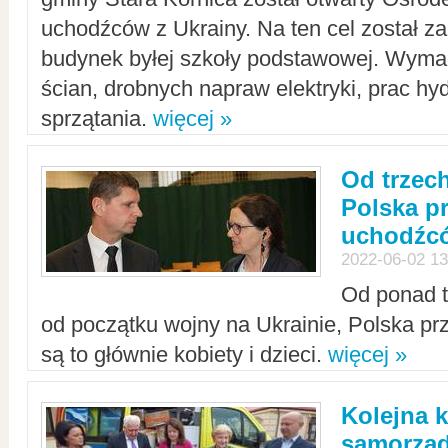
uchodźców z Ukrainy. Na ten cel został 
budynek byłej szkoły podstawowej. Wyma
ścian, drobnych napraw elektryki, prac hy
sprzątania.
więcej »
Od trzec
Polska p
uchodźcó
2022-06-02 13
Od ponad tr
od początku wojny na Ukrainie, Polska p
są to głównie kobiety i dzieci.
więcej »
Kolejna k
samorząd