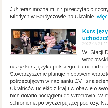
Już teraz można m.in.: przeczytać o noc
Młodych w Berdyczowie na Ukrainie.
więc
Kurs języ
uchodźcó
2022-05-21 11
W „Stacji D
wrocławsk
ruszył kurs języka polskiego dla uchodźcó
Stowarzyszenie planuje niebawem warszt
potrzebującym w napisaniu CV i znalezieni
Ukraińców uciekło z kraju w obawie o swoj
nich dotarło pociągiem do Wrocławia. W m
schronienia po wyczerpującej podróży. 