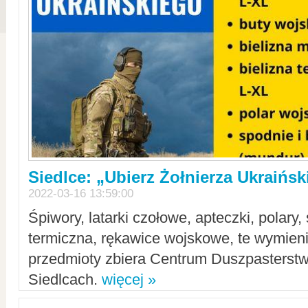
Siedlce: „Ubierz Żołnierza Ukraińs
2022-03-16 13:59:00
Śpiwory, latarki czołowe, apteczki, polary, 
termiczna, rękawice wojskowe, te wymieni
przedmioty zbiera Centrum Duszpasterst
Siedlcach.
więcej »