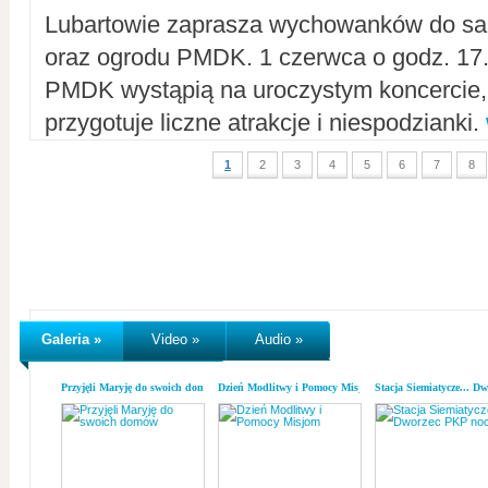
Lubartowie zaprasza wychowanków do sal
oraz ogrodu PMDK. 1 czerwca o godz. 17.0
PMDK wystąpią na uroczystym koncercie
przygotuje liczne atrakcje i niespodzianki.
1
2
3
4
5
6
7
8
Galeria »
Video »
Audio »
Przyjęli Maryję do swoich domów
Dzień Modlitwy i Pomocy Misjom
Stacja Siemiatycze... D