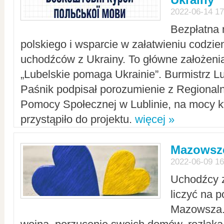
2022-06-14 17
Bezpłatna 
polskiego i wsparcie w załatwieniu codzi
uchodźców z Ukrainy. To główne założenia
„Lubelskie pomaga Ukrainie”. Burmistrz L
Paśnik podpisał porozumienie z Regiona
Pomocy Społecznej w Lublinie, na mocy k
przystąpiło do projektu.
więcej »
Mazowsze
2022-06-09 16
Uchodźcy 
liczyć na 
Mazowsza.