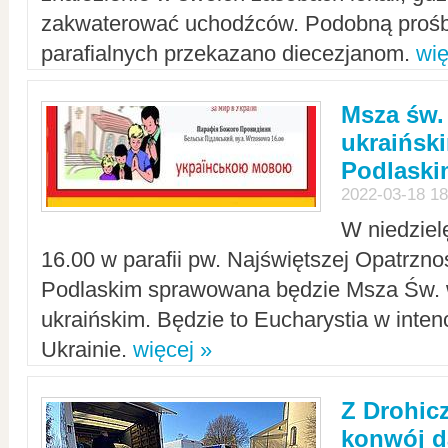
zakwaterować uchodźców. Podobną prośb
parafialnych przekazano diecezjanom.
wię
Msza św.
ukraińsk
Podlaski
2022-03-18 18
W niedziel
16.00 w parafii pw. Najświętszej Opatrzno
Podlaskim sprawowana będzie Msza Św. 
ukraińskim. Będzie to Eucharystia w intenc
Ukrainie.
więcej »
Z Drohic
konwój d