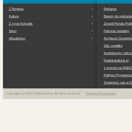
Z Regionu
Reklama
Kultura
Banery do pobrania
Z życia Kościoła
Zespół Portalu Podl
Sport
Patronat medialny
Aktualności
Archiwum Dzwiękó
Złóż cegiełkę
Kondolencje i nekro
Radiokatolickie.pl
1 procent na RADI
Polityka Prywatno
Znajdziesz nas w 
Copyright (c) 2010 Podlasie24.pl. All rights reserved
Polityka Prywatności