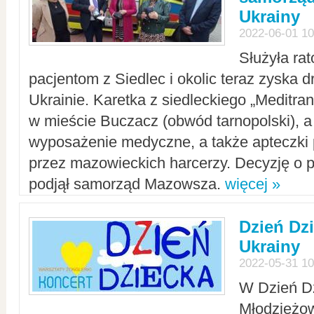
Ukrainy
2022-06-01 10
Służyła ra
pacjentom z Siedlec i okolic teraz zyska d
Ukrainie. Karetka z siedleckiego „Meditrans
w mieście Buczacz (obwód tarnopolski), a
wyposażenie medyczne, a także apteczki
przez mazowieckich harcerzy. Decyzję o 
podjął samorząd Mazowsza.
więcej »
Dzień Dz
Ukrainy
2022-05-31 10
W Dzień D
Młodzieżo