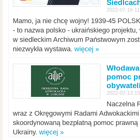
Siedlcac
2022-07-16 11
Mamo, ja nie chcę wojny! 1939-45 POLS
- to nazwa polsko - ukraińskiego projektu
w siedleckim Archiwum Państwowym zosta
niezwykła wystawa.
więcej »
Włodawa:
pomoc pr
obywatel
2022-07-13 15
Naczelna 
wraz z Okręgowymi Radami Adwokackimi 
skoordynowaną bezpłatną pomoc prawną d
Ukrainy.
więcej »