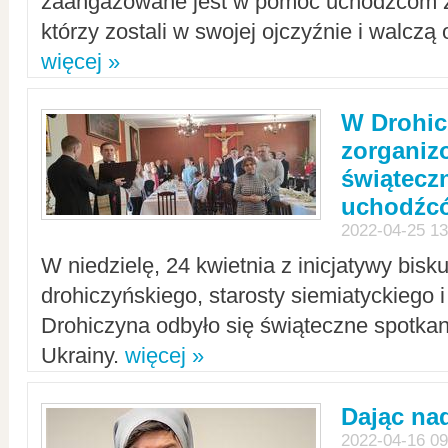
zaangażowane jest w pomoc uchodźcom z 
którzy zostali w swojej ojczyźnie i walczą 
więcej »
W Drohic
zorgani
świątecz
uchodźc
2022-04-25 13
W niedzielę, 24 kwietnia z inicjatywy bisk
drohiczyńskiego, starosty siemiatyckiego i
Drohiczyna odbyło się świąteczne spotka
Ukrainy.
więcej »
Dając nad
2022-04-16 09