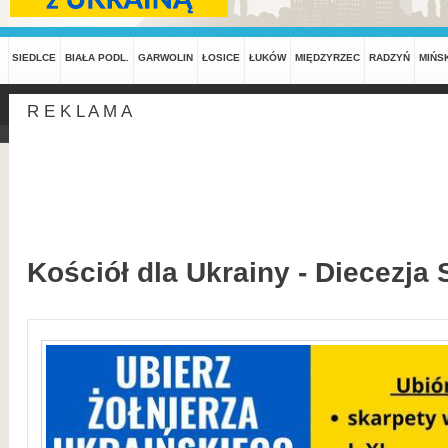
SIEDLCE
BIAŁA PODL.
GARWOLIN
ŁOSICE
ŁUKÓW
MIĘDZYRZEC
RADZYŃ
MIŃS
R E K L A M A
Kościół dla Ukrainy - Diecezja 