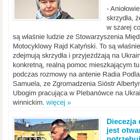
- Aniołowi
skrzydła, 
w szarej c
są właśnie ludzie ze Stowarzyszenia Mi
Motocyklowy Rajd Katyński. To są właśnie 
zdejmują skrzydła i przyjeżdżają na Ukrai
konkretną, realną pomoc mieszkającym tu
podczas rozmowy na antenie Radia Podlas
Samuela, ze Zgromadzenia Sióstr Alberty
Ubogim pracująca w Plebanówce na Ukrai
winnickim.
więcej »
Diecezja
jest otwa
potrzebu