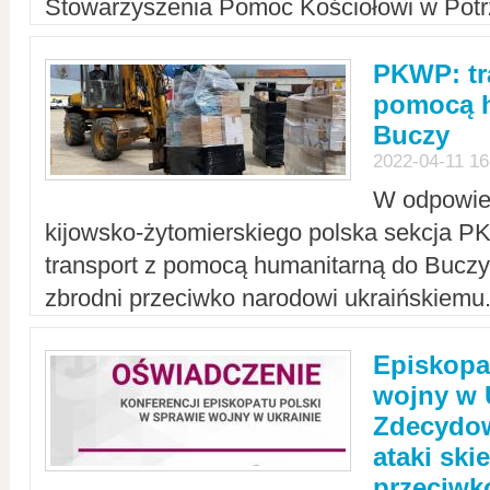
Stowarzyszenia Pomoc Kościołowi w Potr
PKWP: tr
pomocą h
Buczy
2022-04-11 16
W odpowied
kijowsko-żytomierskiego polska sekcja 
transport z pomocą humanitarną do Buczy,
zbrodni przeciwko narodowi ukraińskiemu
Episkopa
wojny w 
Zdecydow
ataki sk
przeciwk