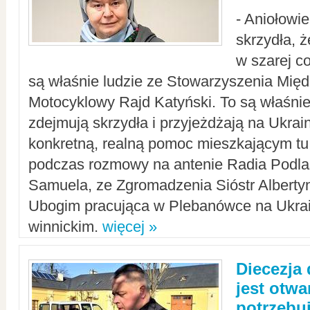
- Aniołowi
skrzydła, 
w szarej c
są właśnie ludzie ze Stowarzyszenia Mi
Motocyklowy Rajd Katyński. To są właśnie 
zdejmują skrzydła i przyjeżdżają na Ukrai
konkretną, realną pomoc mieszkającym tu
podczas rozmowy na antenie Radia Podlas
Samuela, ze Zgromadzenia Sióstr Alberty
Ubogim pracująca w Plebanówce na Ukrai
winnickim.
więcej »
Diecezja
jest otwa
potrzebu