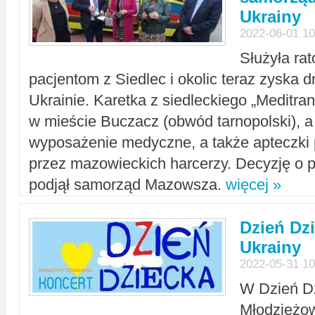
Ukrainy
2022-06-01 10
Służyła ra
pacjentom z Siedlec i okolic teraz zyska d
Ukrainie. Karetka z siedleckiego „Meditrans
w mieście Buczacz (obwód tarnopolski), a
wyposażenie medyczne, a także apteczki
przez mazowieckich harcerzy. Decyzję o 
podjął samorząd Mazowsza.
więcej »
Dzień Dz
Ukrainy
2022-05-31 10
W Dzień D
Młodzieżo