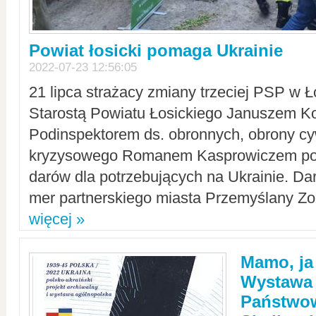
Powiat łosicki pomaga Ukrainie
2022-07-23 12:56:05
21 lipca strażacy zmiany trzeciej PSP w 
Starostą Powiatu Łosickiego Januszem Ko
Podinspektorem ds. obronnych, obrony cyw
kryzysowego Romanem Kasprowiczem po
darów dla potrzebujących na Ukrainie. Dar
mer partnerskiego miasta Przemyślany Zo
więcej »
Mamo, ja
Wystawa
Państwo