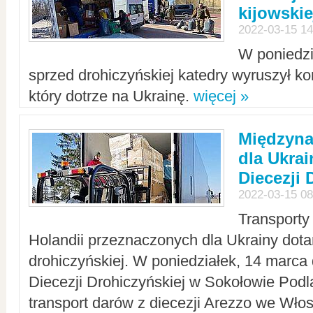
kijowskie
2022-03-15 14
W poniedzi
sprzed drohiczyńskiej katedry wyruszył k
który dotrze na Ukrainę.
więcej »
Międzyn
dla Ukra
Diecezji 
2022-03-15 08
Transporty
Holandii przeznaczonych dla Ukrainy dotar
drohiczyńskiej. W poniedziałek, 14 marca 
Diecezji Drohiczyńskiej w Sokołowie Pod
transport darów z diecezji Arezzo we Wło