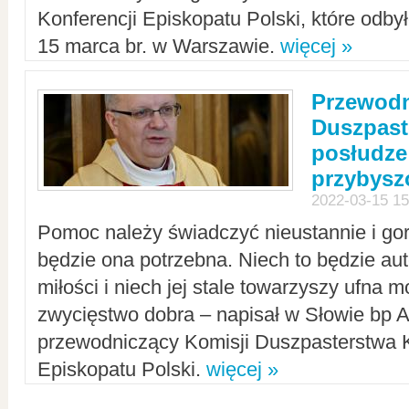
Konferencji Episkopatu Polski, które odbył
15 marca br. w Warszawie.
więcej »
Przewodn
Duszpast
posłudze
przybys
2022-03-15 15
Pomoc należy świadczyć nieustannie i gorl
będzie ona potrzebna. Niech to będzie au
miłości i niech jej stale towarzyszy ufna m
zwycięstwo dobra – napisał w Słowie bp A
przewodniczący Komisji Duszpasterstwa K
Episkopatu Polski.
więcej »