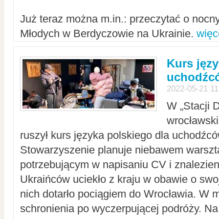
Już teraz można m.in.: przeczytać o noc
Młodych w Berdyczowie na Ukrainie.
więc
Kurs języ
uchodźcó
2022-05-21 11
W „Stacji D
wrocławsk
ruszył kurs języka polskiego dla uchodźcó
Stowarzyszenie planuje niebawem warszt
potrzebującym w napisaniu CV i znalezieni
Ukraińców uciekło z kraju w obawie o swoj
nich dotarło pociągiem do Wrocławia. W m
schronienia po wyczerpującej podróży. 