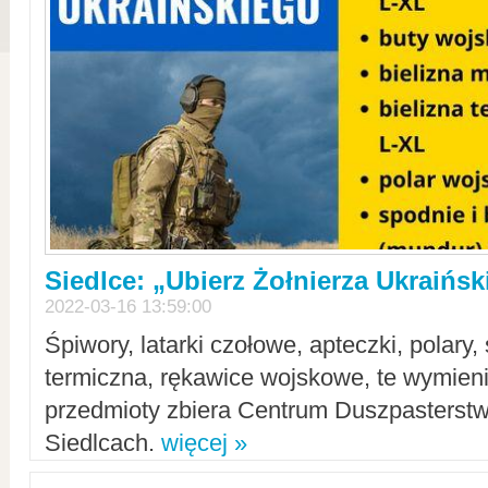
Siedlce: „Ubierz Żołnierza Ukraińs
2022-03-16 13:59:00
Śpiwory, latarki czołowe, apteczki, polary, 
termiczna, rękawice wojskowe, te wymieni
przedmioty zbiera Centrum Duszpasterst
Siedlcach.
więcej »