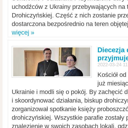
uchodźców z Ukrainy przebywających na t
Drohiczyńskiej. Część z nich zostanie pr
dostarczona bezpośrednio na teren objęte
więcej »
Diecezja
przyjmuj
2022-03-24 11
Kościół od
już miesią
Ukrainie i modli się o pokój. By zachęcić
i skoordynować działania, biskup drohicz
zorganizował spotkanie księży proboszczó
drohiczyńskiej. Wszystkie parafie zostały
znalezienie w swoich zasobach lokali, gd