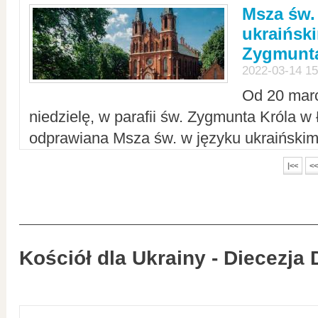
Msza św.
ukraiński
Zygmunta
2022-03-14 15
Od 20 mar
niedzielę, w parafii św. Zygmunta Króla w
odprawiana Msza św. w języku ukraiński
|<<
<<
Kościół dla Ukrainy - Diecezja