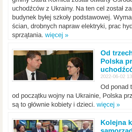
uchodźców z Ukrainy. Na ten cel został 
budynek byłej szkoły podstawowej. Wyma
ścian, drobnych napraw elektryki, prac hy
sprzątania.
więcej »
Od trzec
Polska p
uchodźcó
2022-06-02 13
Od ponad tr
od początku wojny na Ukrainie, Polska p
są to głównie kobiety i dzieci.
więcej »
Kolejna k
samorząd