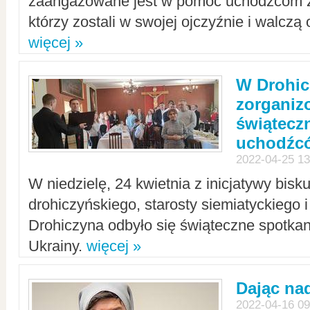
zaangażowane jest w pomoc uchodźcom z 
którzy zostali w swojej ojczyźnie i walczą 
więcej »
W Drohic
zorgani
świątecz
uchodźc
2022-04-25 13
W niedzielę, 24 kwietnia z inicjatywy bisk
drohiczyńskiego, starosty siemiatyckiego i
Drohiczyna odbyło się świąteczne spotka
Ukrainy.
więcej »
Dając nad
2022-04-16 09