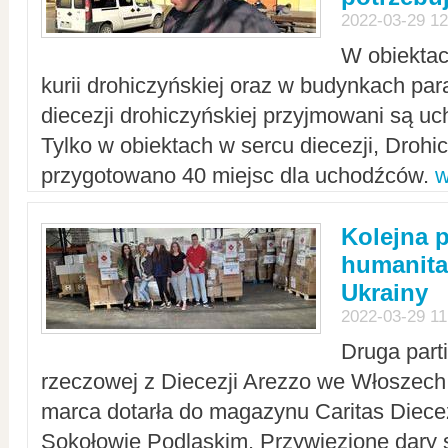
2022-03-29 12
W obiektac
kurii drohiczyńskiej oraz w budynkach para
diecezji drohiczyńskiej przyjmowani są uc
Tylko w obiektach w sercu diecezji, Drohi
przygotowano 40 miejsc dla uchodźców.
w
Kolejna 
humanita
Ukrainy
2022-03-29 11
Druga part
rzeczowej z Diecezji Arezzo we Włoszech 
marca dotarła do magazynu Caritas Diecez
Sokołowie Podlaskim. Przywiezione dary 