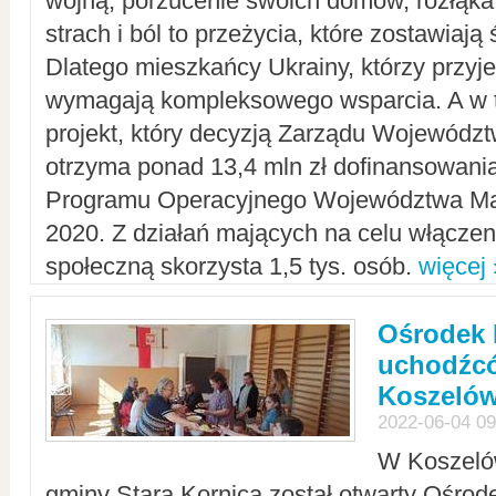
wojną, porzucenie swoich domów, rozłąka 
strach i ból to przeżycia, które zostawiają 
Dlatego mieszkańcy Ukrainy, którzy przyje
wymagają kompleksowego wsparcia. A w
projekt, który decyzją Zarządu Wojewód
otrzyma ponad 13,4 mln zł dofinansowani
Programu Operacyjnego Województwa Ma
2020. Z działań mających na celu włączeni
społeczną skorzysta 1,5 tys. osób.
więcej 
Ośrodek 
uchodźcó
Koszeló
2022-06-04 09
W Koszelów
gminy Stara Kornica został otwarty Ośro