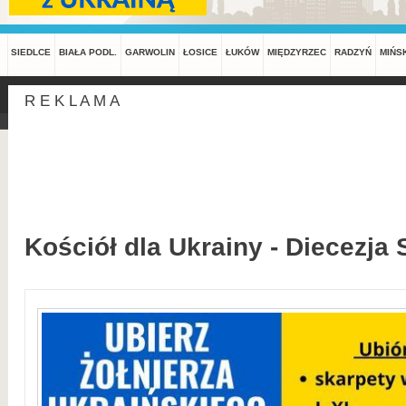
SIEDLCE
BIAŁA PODL.
GARWOLIN
ŁOSICE
ŁUKÓW
MIĘDZYRZEC
RADZYŃ
MIŃS
R E K L A M A
Kościół dla Ukrainy - Diecezja 