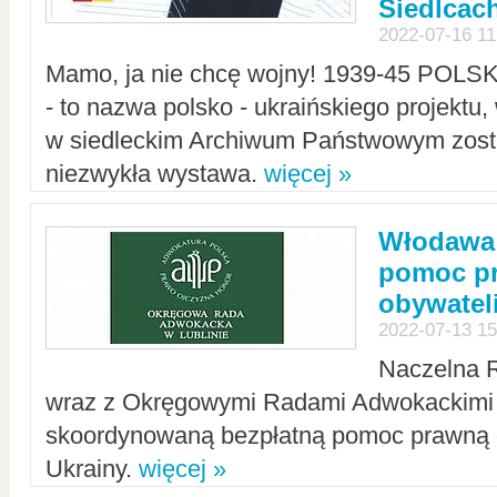
Siedlcac
2022-07-16 11
Mamo, ja nie chcę wojny! 1939-45 POLS
- to nazwa polsko - ukraińskiego projektu
w siedleckim Archiwum Państwowym zosta
niezwykła wystawa.
więcej »
Włodawa:
pomoc pr
obywatel
2022-07-13 15
Naczelna 
wraz z Okręgowymi Radami Adwokackimi 
skoordynowaną bezpłatną pomoc prawną d
Ukrainy.
więcej »