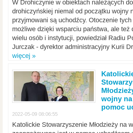
W Drohiczynie w obiektach należących do 
drohiczyńskiej niemal od początku wojny 
przyjmowani są uchodźcy. Otoczenie tych 
możliwe dzięki wsparciu państwa, ale też 
wielu osób i instytucji, powiedział Radiu P
Jurczak - dyrektor administracyjny Kurii D
więcej »
Katolicki
Stowarzy
Młodzież
wojny na 
pomoc u
2022-05-09 08:06:55
Katolickie Stowarzyszenie Młodzieży na w