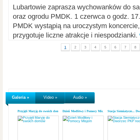
Lubartowie zaprasza wychowanków do sal
oraz ogrodu PMDK. 1 czerwca o godz. 17.0
PMDK wystąpią na uroczystym koncercie
przygotuje liczne atrakcje i niespodzianki.
1
2
3
4
5
6
7
8
Galeria »
Video »
Audio »
Przyjęli Maryję do swoich domów
Dzień Modlitwy i Pomocy Misjom
Stacja Siemiatycze... D