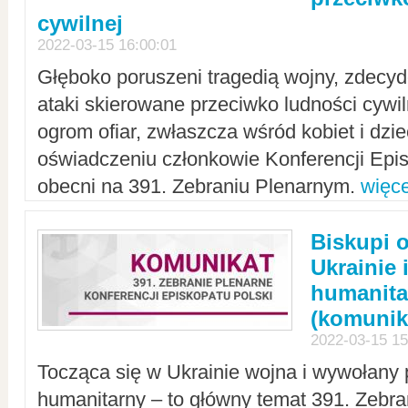
cywilnej
2022-03-15 16:00:01
Głęboko poruszeni tragedią wojny, zdecy
ataki skierowane przeciwko ludności cywi
ogrom ofiar, zwłaszcza wśród kobiet i dzie
oświadczeniu członkowie Konferencji Epis
obecni na 391. Zebraniu Plenarnym.
więce
Biskupi 
Ukrainie 
humanit
(komunik
2022-03-15 15
Tocząca się w Ukrainie wojna i wywołany 
humanitarny – to główny temat 391. Zebr