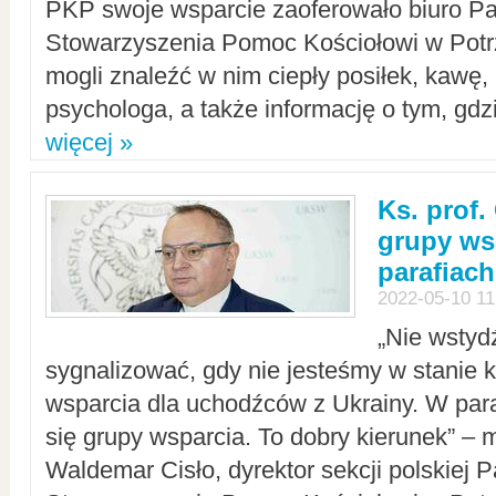
PKP swoje wsparcie zaoferowało biuro P
Stowarzyszenia Pomoc Kościołowi w Potr
mogli znaleźć w nim ciepły posiłek, kawę,
psychologa, a także informację o tym, gdzi
więcej »
Ks. prof.
grupy ws
parafiach
2022-05-10 11
„Nie wstyd
sygnalizować, gdy nie jesteśmy w stanie
wsparcia dla uchodźców z Ukrainy. W para
się grupy wsparcia. To dobry kierunek” – m
Waldemar Cisło, dyrektor sekcji polskiej 