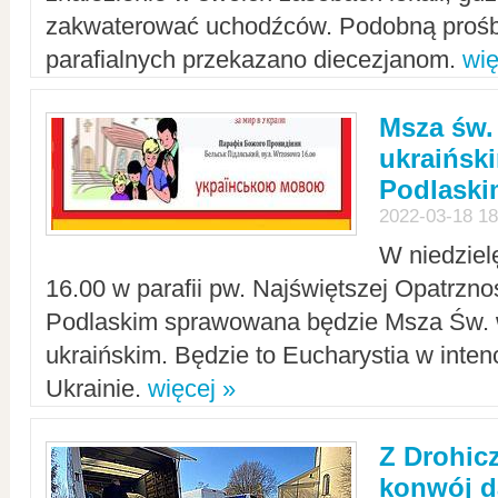
zakwaterować uchodźców. Podobną prośb
parafialnych przekazano diecezjanom.
wię
Msza św.
ukraińsk
Podlaski
2022-03-18 18
W niedziel
16.00 w parafii pw. Najświętszej Opatrzno
Podlaskim sprawowana będzie Msza Św. 
ukraińskim. Będzie to Eucharystia w intenc
Ukrainie.
więcej »
Z Drohic
konwój d