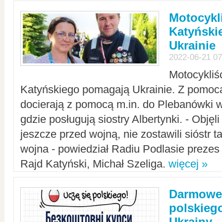
Motocykli
Katyński
Ukrainie
2022-06-21 07
Motocykliś
Katyńskiego pomagają Ukrainie. Z pomoc
docierają z pomocą m.in. do Plebanówki w
gdzie posługują siostry Albertynki. - Objęl
jeszcze przed wojną, nie zostawili sióstr 
wojna - powiedział Radiu Podlasie preze
Rajd Katyński, Michał Szeliga.
więcej »
Darmowe 
polskiego
Ukrainy