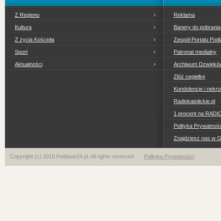
Z Regionu
Reklama
Kultura
Banery do pobrania
Z życia Kościoła
Zespół Portalu Podl
Sport
Patronat medialny
Aktualności
Archiwum Dzwiękó
Złóż cegiełkę
Kondolencje i nekro
Radiokatolickie.pl
1 procent na RADI
Polityka Prywatno
Znajdziesz nas w 
Copyright (c) 2010 Podlasie24.pl. All rights reserved
Polityka Prywatności