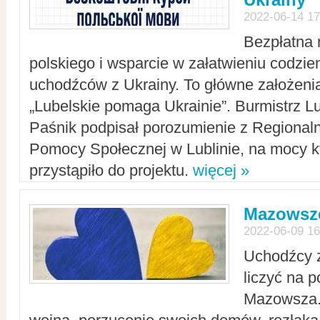
2022-06-14 17
Bezpłatna 
polskiego i wsparcie w załatwieniu codzi
uchodźców z Ukrainy. To główne założenia
„Lubelskie pomaga Ukrainie”. Burmistrz L
Paśnik podpisał porozumienie z Regiona
Pomocy Społecznej w Lublinie, na mocy k
przystąpiło do projektu.
więcej »
Mazowsze
2022-06-09 16
Uchodźcy 
liczyć na 
Mazowsza.