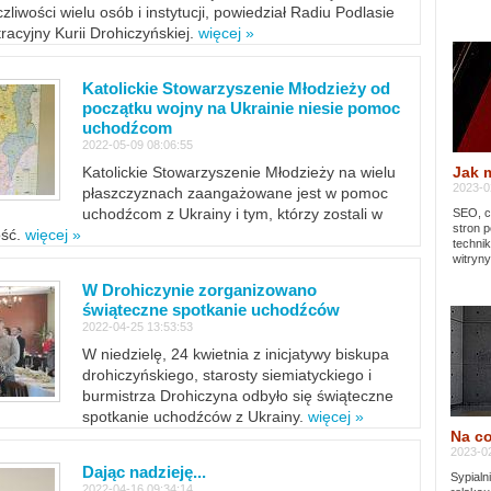
zliwości wielu osób i instytucji, powiedział Radiu Podlasie
tracyjny Kurii Drohiczyńskiej.
więcej »
Katolickie Stowarzyszenie Młodzieży od
początku wojny na Ukrainie niesie pomoc
uchodźcom
2022-05-09 08:06:55
Jak 
Katolickie Stowarzyszenie Młodzieży na wielu
2023-02
płaszczyznach zaangażowane jest w pomoc
uchodźcom z Ukrainy i tym, którzy zostali w
SEO, cz
stron p
ość.
więcej »
techni
witryny
W Drohiczynie zorganizowano
świąteczne spotkanie uchodźców
2022-04-25 13:53:53
W niedzielę, 24 kwietnia z inicjatywy biskupa
drohiczyńskiego, starosty siemiatyckiego i
burmistrza Drohiczyna odbyło się świąteczne
spotkanie uchodźców z Ukrainy.
więcej »
Na co
2023-02
Dając nadzieję...
Sypialn
2022-04-16 09:34:14