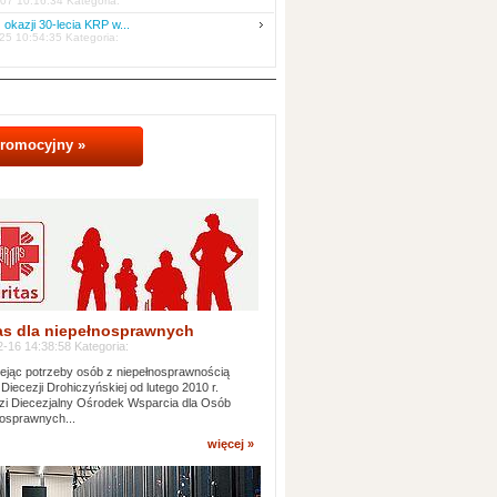
07 10:16:34 Kategoria:
 okazji 30-lecia KRP w...
25 10:54:35 Kategoria:
promocyjny »
as dla niepełnosprawnych
-16 14:38:58 Kategoria:
jąc potrzeby osób z niepełnosprawnością
 Diecezji Drohiczyńskiej od lutego 2010 r.
i Diecezjalny Ośrodek Wsparcia dla Osób
osprawnych...
więcej »