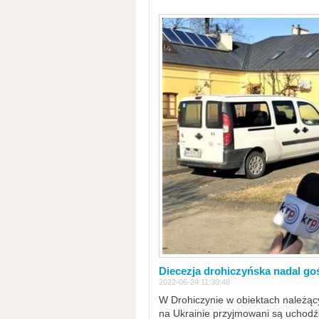
Diecezja drohiczyńska nadal go
2022-06-24 11:30:48
W Drohiczynie w obiektach należący
na Ukrainie przyjmowani są uchodźc