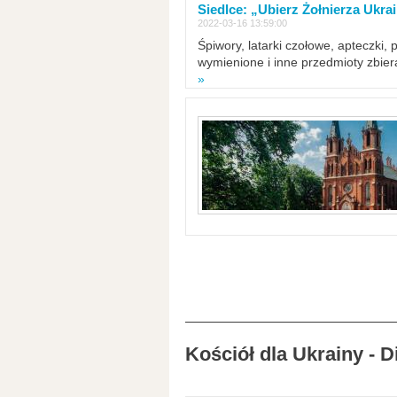
Siedlce: „Ubierz Żołnierza Ukra
2022-03-16 13:59:00
Śpiwory, latarki czołowe, apteczki, 
wymienione i inne przedmioty zbie
»
Kościół dla Ukrainy - 