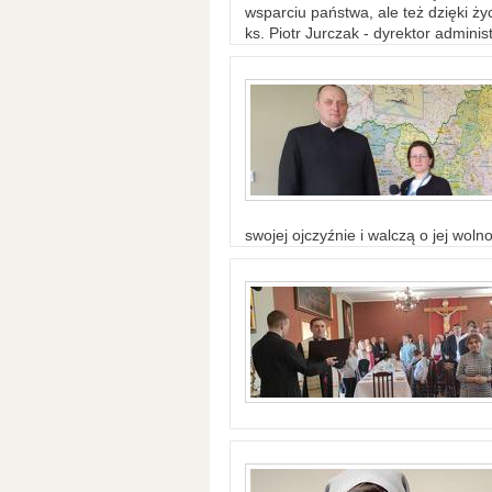
wsparciu państwa, ale też dzięki życ
ks. Piotr Jurczak - dyrektor adminis
swojej ojczyźnie i walczą o jej woln