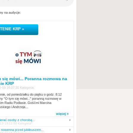
y na audycje:
TENIE KRP »
 się mówi... Poranna rozmowa na
nie KRP
-09 16:07:30 Kategoria:
nie, od poniedziałku do piątku o godz. 8:12
y "O tym się mówi..." poranną rozmowę w
kim Radiu Podlasie. Gośćmi Marcina
skiego i Andrzeja...
więcej »
erać osoby z chorobą...
13 13:12:00 Kategoria:
nowenna przed jubileuszem...