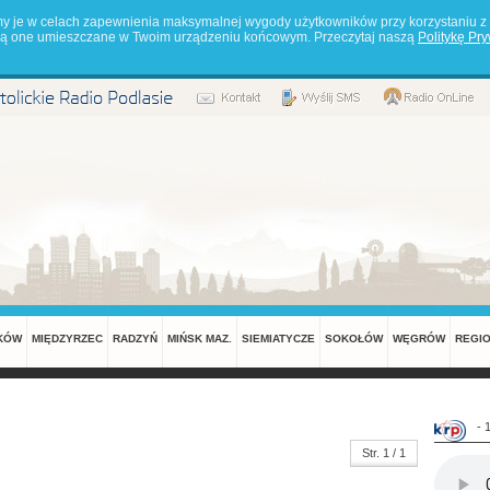
my je w celach zapewnienia maksymalnej wygody użytkowników przy korzystaniu z 
będą one umieszczane w Twoim urządzeniu końcowym. Przeczytaj naszą
Politykę Pr
KÓW
MIĘDZYRZEC
RADZYŃ
MIŃSK MAZ.
SIEMIATYCZE
SOKOŁÓW
WĘGRÓW
REGI
- 
Str. 1 / 1