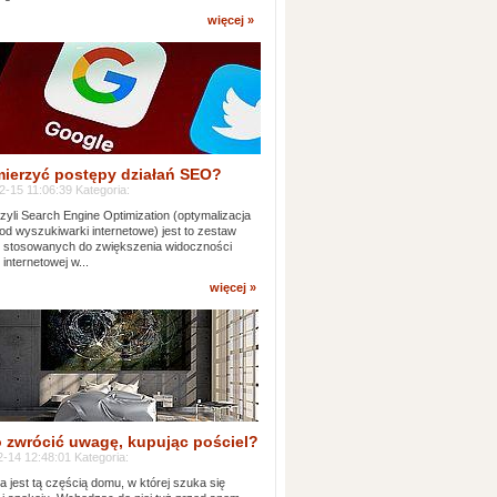
więcej »
mierzyć postępy działań SEO?
-15 11:06:39 Kategoria:
yli Search Engine Optimization (optymalizacja
od wyszukiwarki internetowe) jest to zestaw
k stosowanych do zwiększenia widoczności
 internetowej w...
więcej »
 zwrócić uwagę, kupując pościel?
-14 12:48:01 Kategoria:
ia jest tą częścią domu, w której szuka się