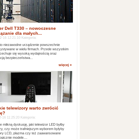
er Dell T330 – nowoczesne
ązanie dla małych...
2-16 12:21:10 Kategoria:
to niezawodne urządzenie powszechnie
ystywane w wielu firmach. Przede wszystkim
 cechuje się wysoką wydajnością oraz
cją bezpieczeństwa...
więcej »
kie telewizory warto zwrócić
ę?
-16 11:25:20 Kategoria:
e milkną dyskusję, jaki telewizor LED byłby
zy, czy może trafniejszym wyborem byłyby
zory LCD, plazma czy też zaawansowane
ogicznie modele....