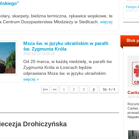
2022-12-
ińskiego”
Festyn z
2022-11-
polary, skarpety, bielizna termiczna, rękawice wojskowe, te
ra Centrum Duszpasterstwa Młodzieży w Siedlcach.
więcej
Blok 
Msza św. w języku ukraińskim w parafii
św. Zygmunta Króla
2022-03-14 15:55:26
Od 20 marca, w każdą niedzielę, w parafii św.
Zygmunta Króla w Łosicach będzie
odprawiana Msza św. w języku ukraińskim.
więcej »
|<<
<<
1
2
3
4
Str. 4 / 4
Carit
2023-02
Rozumie
Caritas
prowadz
Niepełn
Diecezja Drohiczyńska