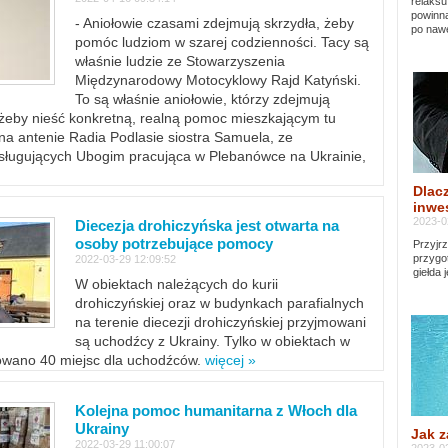
relaksu
powinna
- Aniołowie czasami zdejmują skrzydła, żeby
po nawe
pomóc ludziom w szarej codzienności. Tacy są
właśnie ludzie ze Stowarzyszenia
Międzynarodowy Motocyklowy Rajd Katyński.
To są właśnie aniołowie, którzy zdejmują
, żeby nieść konkretną, realną pomoc mieszkającym tu
a antenie Radia Podlasie siostra Samuela, ze
sługujących Ubogim pracująca w Plebanówce na Ukrainie,
Dlacz
inwes
2023-0
Diecezja drohiczyńska jest otwarta na
osoby potrzebujące pomocy
Przyjrz
przygo
2022-03-29 12:09:52
giełda 
W obiektach należących do kurii
drohiczyńskiej oraz w budynkach parafialnych
na terenie diecezji drohiczyńskiej przyjmowani
są uchodźcy z Ukrainy. Tylko w obiektach w
towano 40 miejsc dla uchodźców.
więcej »
Kolejna pomoc humanitarna z Włoch dla
Ukrainy
Jak z
2022-03-29 11:00:07