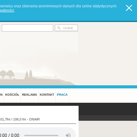
serwisu oraz zbierania anonimowych danych dla celów statystycznych.
ywatności
.
ON
KOŚCIÓŁ
REKLAMA
KONTAKT
PRACA
101,7fm / 106,0 fm - ONAIR