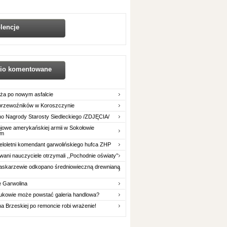
lencje
nio komentowane
ża po nowym asfalcie
 przewoźników w Koroszczynie
o Nagrody Starosty Siedleckiego /ZDJĘCIA/
owe amerykańskiej armii w Sokołowie
im
eloletni komendant garwolińskiego hufca ZHP
ani nauczyciele otrzymali ,,Pochodnie oświaty’’
askarzewie odkopano średniowieczną drewnianą
e Garwolina
ukowie może powstać galeria handlowa?
na Brzeskiej po remoncie robi wrażenie!