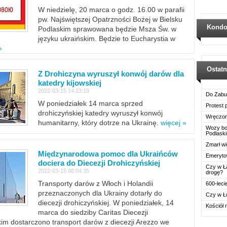
W niedzielę, 20 marca o godz. 16.00 w parafii
pw. Najświętszej Opatrzności Bożej w Bielsku
Kondo
Podlaskim sprawowana będzie Msza Św. w
języku ukraińskim. Będzie to Eucharystia w
»
Ostat
Z Drohiczyna wyruszył konwój darów dla
katedry kijowskiej
2022-03-15 14:23:19
Do Zabu
W poniedziałek 14 marca sprzed
Protest
drohiczyńskiej katedry wyruszył konwój
Wręczon
humanitarny, który dotrze na Ukrainę.
więcej »
Wozy boj
Podlask
Zmarł wi
Międzynarodowa pomoc dla Ukraińców
Emerytow
dociera do Diecezji Drohiczyńskiej
Czy w Ł
2022-03-15 08:04:35
drogę?
Transporty darów z Włoch i Holandii
600-leci
przeznaczonych dla Ukrainy dotarły do
Czy w Ł
diecezji drohiczyńskiej. W poniedziałek, 14
Kościół 
marca do siedziby Caritas Diecezji
im dostarczono transport darów z diecezji Arezzo we