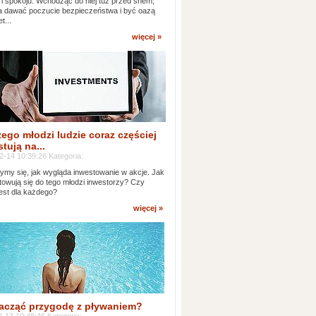
 i spokoju. Wchodząc do niej tuż przed snem,
 dawać poczucie bezpieczeństwa i być oazą
t...
więcej »
ego młodzi ludzie coraz częściej
tują na...
2-14 10:39:26 Kategoria:
ymy się, jak wygląda inwestowanie w akcje. Jak
towują się do tego młodzi inwestorzy? Czy
jest dla każdego?
więcej »
acząć przygodę z pływaniem?