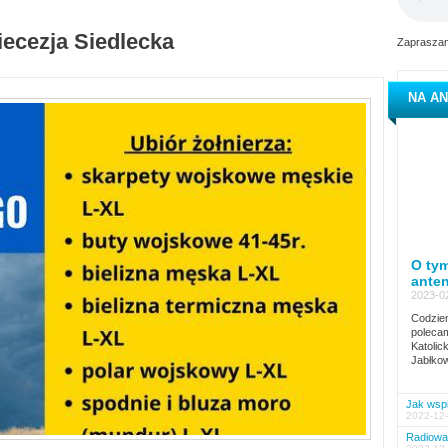
iecezja Siedlecka
Zapraszam
NA AN
O tym
ante
2023-02
Codzien
polecam
Katolic
Jabłkow
Jak wspi
2022-12-
Radiowa 