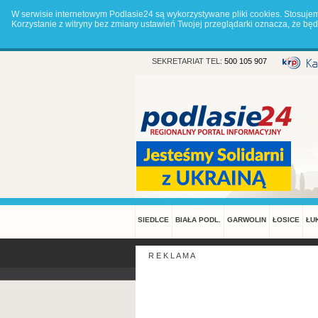
W serwisie internetowym Podlasie24 są wykorzystywane pliki cookies. Stosuje
Korzystanie z witryny bez zmiany ustawień Twojej przeglądarki oznacza, że 
SEKRETARIAT TEL:
500 105 907
SIEDLCE
BIAŁA PODL.
GARWOLIN
ŁOSICE
ŁU
R E K L A M A