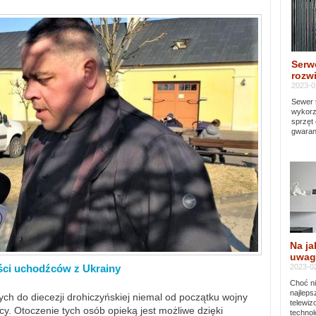
Serw
rozwi
2023-0
Sewer 
wykorz
sprzęt
gwaran
Na ja
uwag
2023-02
ści uchodźców z Ukrainy
Choć ni
najleps
ch do diecezji drohiczyńskiej niemal od początku wojny
telewi
y. Otoczenie tych osób opieką jest możliwe dzięki
technol