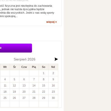
-13 10:48:46 Kategoria:
ść fizyczna jest niezbędna do zachowania
, jednak nie każda dyscyplina będzie
dnia dla wszystkich. Jedni z nas wolą sporty
inni spokojną...
więcej »
e
Sierpień 2026
Wt
Śr
Czw
Pią
So
Nd
1
2
4
5
6
7
8
9
11
12
13
14
15
16
18
19
20
21
22
23
25
26
27
28
29
30