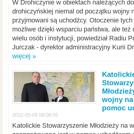
W Drohiczynie w obiektach należących do 
drohiczyńskiej niemal od początku wojny 
przyjmowani są uchodźcy. Otoczenie tych 
możliwe dzięki wsparciu państwa, ale też 
wielu osób i instytucji, powiedział Radiu P
Jurczak - dyrektor administracyjny Kurii D
więcej »
Katolicki
Stowarzy
Młodzież
wojny na 
pomoc u
2022-05-09 08:06:55
Katolickie Stowarzyszenie Młodzieży na w