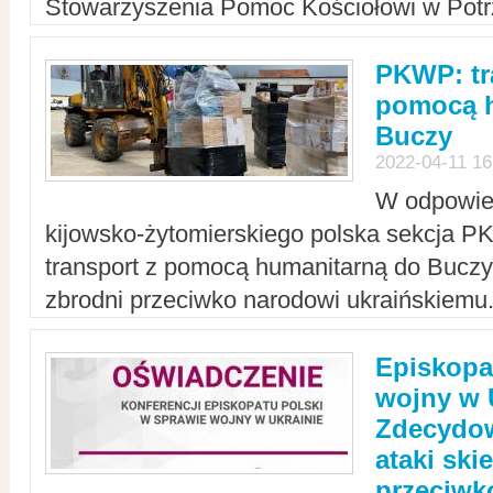
Stowarzyszenia Pomoc Kościołowi w Potr
PKWP: tr
pomocą h
Buczy
2022-04-11 16
W odpowied
kijowsko-żytomierskiego polska sekcja 
transport z pomocą humanitarną do Buczy,
zbrodni przeciwko narodowi ukraińskiemu
Episkopa
wojny w 
Zdecydow
ataki sk
przeciwk