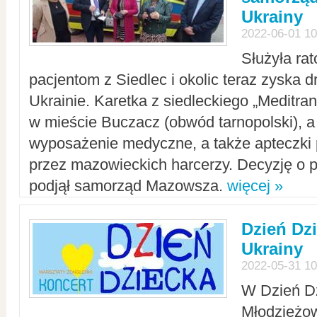
Ukrainy
2022-06-01 10
Służyła ra
pacjentom z Siedlec i okolic teraz zyska d
Ukrainie. Karetka z siedleckiego „Meditrans
w mieście Buczacz (obwód tarnopolski), a
wyposażenie medyczne, a także apteczki
przez mazowieckich harcerzy. Decyzję o 
podjął samorząd Mazowsza.
więcej »
Dzień Dz
Ukrainy
2022-05-31 10
W Dzień D
Młodzieżo