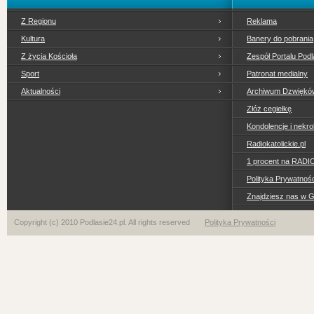
Z Regionu
Reklama
Kultura
Banery do pobrania
Z życia Kościoła
Zespół Portalu Podl
Sport
Patronat medialny
Aktualności
Archiwum Dzwiękó
Złóż cegiełkę
Kondolencje i nekro
Radiokatolickie.pl
1 procent na RADI
Polityka Prywatno
Znajdziesz nas w 
Copyright (c) 2010 Podlasie24.pl. All rights reserved
Polityka Prywatności