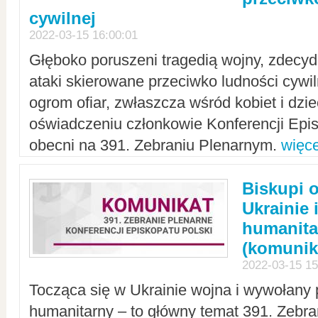
cywilnej
2022-03-15 16:00:01
Głęboko poruszeni tragedią wojny, zdecy
ataki skierowane przeciwko ludności cywi
ogrom ofiar, zwłaszcza wśród kobiet i dzie
oświadczeniu członkowie Konferencji Epis
obecni na 391. Zebraniu Plenarnym.
więce
Biskupi 
Ukrainie 
humanit
(komunik
2022-03-15 15
Tocząca się w Ukrainie wojna i wywołany 
humanitarny – to główny temat 391. Zebr