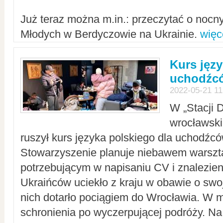
Już teraz można m.in.: przeczytać o noc
Młodych w Berdyczowie na Ukrainie.
więc
Kurs języ
uchodźcó
2022-05-21 11
W „Stacji D
wrocławsk
ruszył kurs języka polskiego dla uchodźcó
Stowarzyszenie planuje niebawem warszt
potrzebującym w napisaniu CV i znalezieni
Ukraińców uciekło z kraju w obawie o swoj
nich dotarło pociągiem do Wrocławia. W m
schronienia po wyczerpującej podróży. 