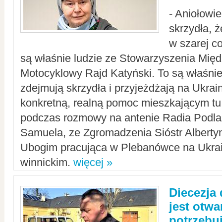
- Aniołowi
skrzydła, 
w szarej c
są właśnie ludzie ze Stowarzyszenia Mi
Motocyklowy Rajd Katyński. To są właśnie 
zdejmują skrzydła i przyjeżdżają na Ukrai
konkretną, realną pomoc mieszkającym tu
podczas rozmowy na antenie Radia Podlas
Samuela, ze Zgromadzenia Sióstr Alberty
Ubogim pracująca w Plebanówce na Ukrai
winnickim.
więcej »
Diecezja
jest otwa
potrzebu