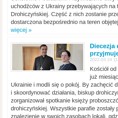
uchodźców z Ukrainy przebywających na t
Drohiczyńskiej. Część z nich zostanie pr
dostarczona bezpośrednio na teren objęte
więcej »
Diecezja
przyjmuj
2022-03-24 11
Kościół od
już miesią
Ukrainie i modli się o pokój. By zachęcić
i skoordynować działania, biskup drohicz
zorganizował spotkanie księży proboszczó
drohiczyńskiej. Wszystkie parafie zostały
znalezienie w swoich zasobach lokali, gd