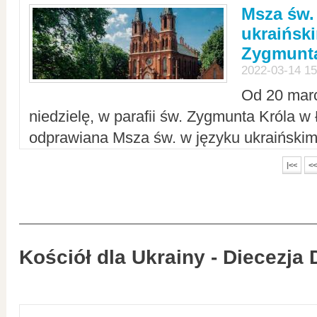
Msza św.
ukraiński
Zygmunta
2022-03-14 15
Od 20 mar
niedzielę, w parafii św. Zygmunta Króla w
odprawiana Msza św. w języku ukraiński
|<<
<<
Kościół dla Ukrainy - Diecezja