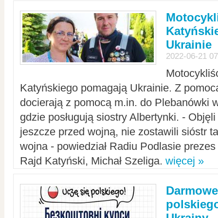
Motocykli
Katyński
Ukrainie
2022-06-21 07
Motocykliś
Katyńskiego pomagają Ukrainie. Z pomoc
docierają z pomocą m.in. do Plebanówki w
gdzie posługują siostry Albertynki. - Objęl
jeszcze przed wojną, nie zostawili sióstr 
wojna - powiedział Radiu Podlasie preze
Rajd Katyński, Michał Szeliga.
więcej »
Darmowe 
polskiego
Ukrainy