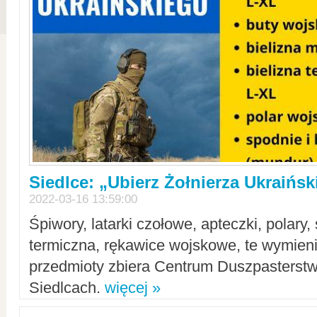
Siedlce: „Ubierz Żołnierza Ukraińs
2022-03-16 13:59:00
Śpiwory, latarki czołowe, apteczki, polary, 
termiczna, rękawice wojskowe, te wymieni
przedmioty zbiera Centrum Duszpasterst
Siedlcach.
więcej »