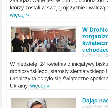
zaangażowane jest w pomoc uchodźcom z 
którzy zostali w swojej ojczyźnie i walczą 
więcej »
W Drohic
zorgani
świątecz
uchodźc
2022-04-25 13
W niedzielę, 24 kwietnia z inicjatywy bisk
drohiczyńskiego, starosty siemiatyckiego i
Drohiczyna odbyło się świąteczne spotka
Ukrainy.
więcej »
Dając nad
2022-04-16 09