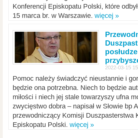
Konferencji Episkopatu Polski, które odbył
15 marca br. w Warszawie.
więcej »
Przewodn
Duszpast
posłudze
przybys
2022-03-15 15
Pomoc należy świadczyć nieustannie i gorl
będzie ona potrzebna. Niech to będzie au
miłości i niech jej stale towarzyszy ufna m
zwycięstwo dobra – napisał w Słowie bp A
przewodniczący Komisji Duszpasterstwa K
Episkopatu Polski.
więcej »