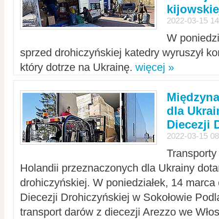
kijowskie
2022-03-15 14
W poniedzi
sprzed drohiczyńskiej katedry wyruszył k
który dotrze na Ukrainę.
więcej »
Międzyn
dla Ukra
Diecezji 
2022-03-15 08
Transporty
Holandii przeznaczonych dla Ukrainy dotar
drohiczyńskiej. W poniedziałek, 14 marca 
Diecezji Drohiczyńskiej w Sokołowie Pod
transport darów z diecezji Arezzo we Wło