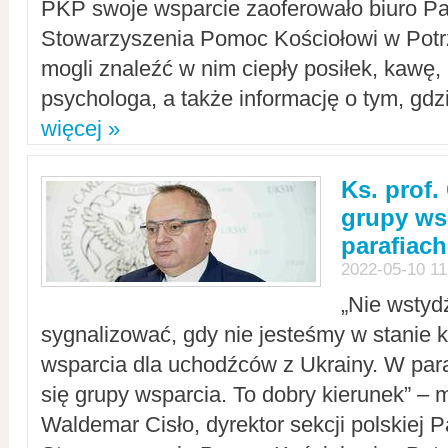
PKP swoje wsparcie zaoferowało biuro P
Stowarzyszenia Pomoc Kościołowi w Potr
mogli znaleźć w nim ciepły posiłek, kawę,
psychologa, a także informację o tym, gdzi
więcej »
Ks. prof.
grupy ws
parafiach
2022-05-10 11
„Nie wstyd
sygnalizować, gdy nie jesteśmy w stanie
wsparcia dla uchodźców z Ukrainy. W para
się grupy wsparcia. To dobry kierunek” – m
Waldemar Cisło, dyrektor sekcji polskiej 