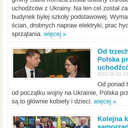
uchodźców z Ukrainy. Na ten cel został 
budynek byłej szkoły podstawowej. Wyma
ścian, drobnych napraw elektryki, prac hy
sprzątania.
więcej »
Od trzec
Polska p
uchodźcó
2022-06-02 13
Od ponad tr
od początku wojny na Ukrainie, Polska p
są to głównie kobiety i dzieci.
więcej »
Kolejna k
samorząd