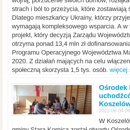
wojną, porzucenie swoich domów, rozłąka 
strach i ból to przeżycia, które zostawiają 
Dlatego mieszkańcy Ukrainy, którzy przyje
wymagają kompleksowego wsparcia. A w
projekt, który decyzją Zarządu Wojewód
otrzyma ponad 13,4 mln zł dofinansowani
Programu Operacyjnego Województwa Ma
2020. Z działań mających na celu włączeni
społeczną skorzysta 1,5 tys. osób.
więcej 
Ośrodek 
uchodźcó
Koszeló
2022-06-04 09
W Koszelów
gminy Stara Kornica został otwarty Ośro