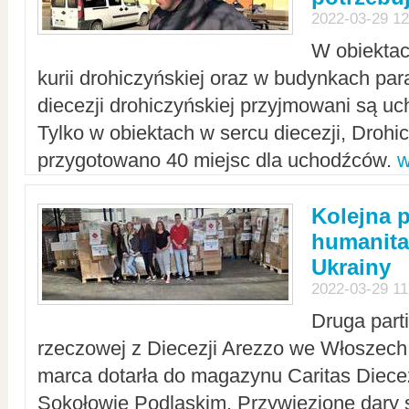
2022-03-29 12
W obiektac
kurii drohiczyńskiej oraz w budynkach para
diecezji drohiczyńskiej przyjmowani są uc
Tylko w obiektach w sercu diecezji, Drohi
przygotowano 40 miejsc dla uchodźców.
w
Kolejna 
humanita
Ukrainy
2022-03-29 11
Druga part
rzeczowej z Diecezji Arezzo we Włoszech 
marca dotarła do magazynu Caritas Diecez
Sokołowie Podlaskim. Przywiezione dary 