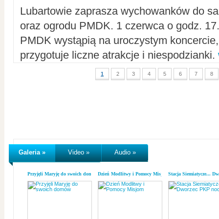
Lubartowie zaprasza wychowanków do sal
oraz ogrodu PMDK. 1 czerwca o godz. 17.0
PMDK wystąpią na uroczystym koncercie
przygotuje liczne atrakcje i niespodzianki.
1
2
3
4
5
6
7
8
Galeria »
Video »
Audio »
Przyjęli Maryję do swoich domów
Dzień Modlitwy i Pomocy Misjom
Stacja Siemiatycze... D