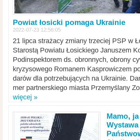
Powiat łosicki pomaga Ukrainie
2022-07-23 12:56:05
21 lipca strażacy zmiany trzeciej PSP w 
Starostą Powiatu Łosickiego Januszem Ko
Podinspektorem ds. obronnych, obrony cyw
kryzysowego Romanem Kasprowiczem po
darów dla potrzebujących na Ukrainie. Dar
mer partnerskiego miasta Przemyślany Zo
więcej »
Mamo, ja
Wystawa
Państwo