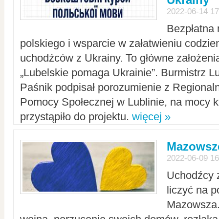
2022-06-14 17
Bezpłatna 
polskiego i wsparcie w załatwieniu codzi
uchodźców z Ukrainy. To główne założenia
„Lubelskie pomaga Ukrainie”. Burmistrz L
Paśnik podpisał porozumienie z Regiona
Pomocy Społecznej w Lublinie, na mocy k
przystąpiło do projektu.
więcej »
Mazowsze
2022-06-09 16
Uchodźcy 
liczyć na 
Mazowsza.