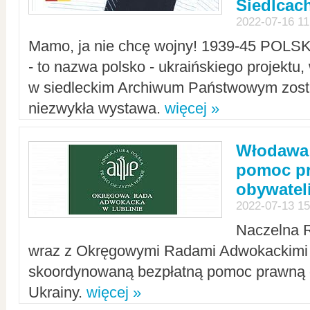
Siedlcac
2022-07-16 11
Mamo, ja nie chcę wojny! 1939-45 POLS
- to nazwa polsko - ukraińskiego projektu
w siedleckim Archiwum Państwowym zosta
niezwykła wystawa.
więcej »
Włodawa:
pomoc pr
obywatel
2022-07-13 15
Naczelna 
wraz z Okręgowymi Radami Adwokackimi 
skoordynowaną bezpłatną pomoc prawną d
Ukrainy.
więcej »