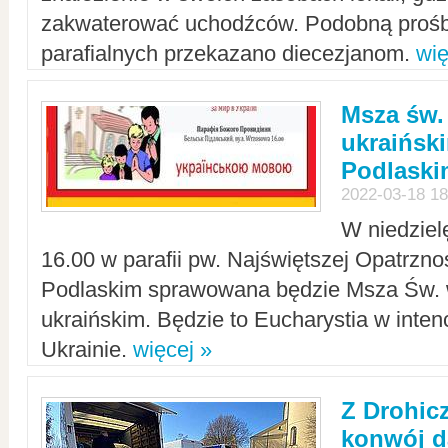
zakwaterować uchodźców. Podobną prośb
parafialnych przekazano diecezjanom.
wię
Msza św.
ukraińsk
Podlaski
2022-03-18 18
W niedziel
16.00 w parafii pw. Najświętszej Opatrzno
Podlaskim sprawowana będzie Msza Św. 
ukraińskim. Będzie to Eucharystia w intenc
Ukrainie.
więcej »
Z Drohic
konwój d