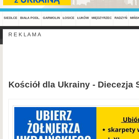
SIEDLCE
BIAŁA PODL.
GARWOLIN
ŁOSICE
ŁUKÓW
MIĘDZYRZEC
RADZYŃ
MIŃS
R E K L A M A
Kościół dla Ukrainy - Diecezja 