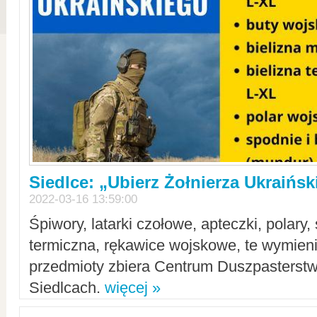
Siedlce: „Ubierz Żołnierza Ukraińs
2022-03-16 13:59:00
Śpiwory, latarki czołowe, apteczki, polary, 
termiczna, rękawice wojskowe, te wymieni
przedmioty zbiera Centrum Duszpasterst
Siedlcach.
więcej »