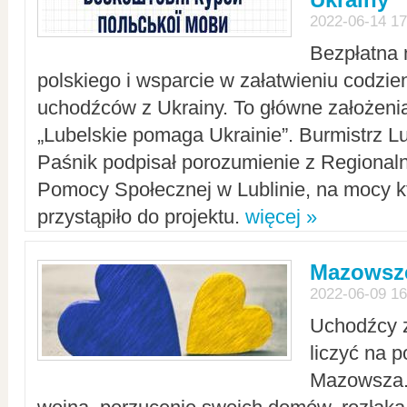
2022-06-14 17
Bezpłatna 
polskiego i wsparcie w załatwieniu codzi
uchodźców z Ukrainy. To główne założenia
„Lubelskie pomaga Ukrainie”. Burmistrz L
Paśnik podpisał porozumienie z Regiona
Pomocy Społecznej w Lublinie, na mocy k
przystąpiło do projektu.
więcej »
Mazowsze
2022-06-09 16
Uchodźcy 
liczyć na 
Mazowsza.