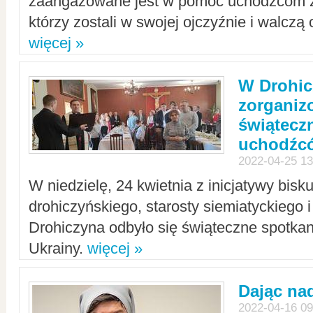
zaangażowane jest w pomoc uchodźcom z 
którzy zostali w swojej ojczyźnie i walczą 
więcej »
W Drohic
zorgani
świątecz
uchodźc
2022-04-25 13
W niedzielę, 24 kwietnia z inicjatywy bisk
drohiczyńskiego, starosty siemiatyckiego i
Drohiczyna odbyło się świąteczne spotka
Ukrainy.
więcej »
Dając nad
2022-04-16 09