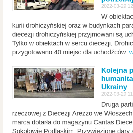
2022-03-29 12
W obiektac
kurii drohiczyńskiej oraz w budynkach para
diecezji drohiczyńskiej przyjmowani są uc
Tylko w obiektach w sercu diecezji, Drohi
przygotowano 40 miejsc dla uchodźców.
w
Kolejna 
humanita
Ukrainy
2022-03-29 11
Druga part
rzeczowej z Diecezji Arezzo we Włoszech 
marca dotarła do magazynu Caritas Diecez
Sokołowie Podlaskim. Przywiezione dary 