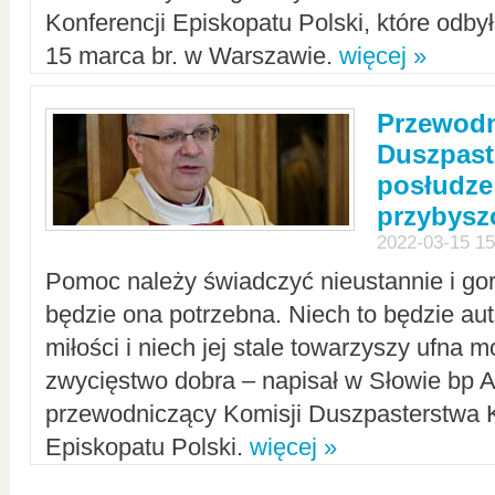
Konferencji Episkopatu Polski, które odbył
15 marca br. w Warszawie.
więcej »
Przewodn
Duszpast
posłudze
przybys
2022-03-15 15
Pomoc należy świadczyć nieustannie i gorl
będzie ona potrzebna. Niech to będzie au
miłości i niech jej stale towarzyszy ufna m
zwycięstwo dobra – napisał w Słowie bp A
przewodniczący Komisji Duszpasterstwa K
Episkopatu Polski.
więcej »