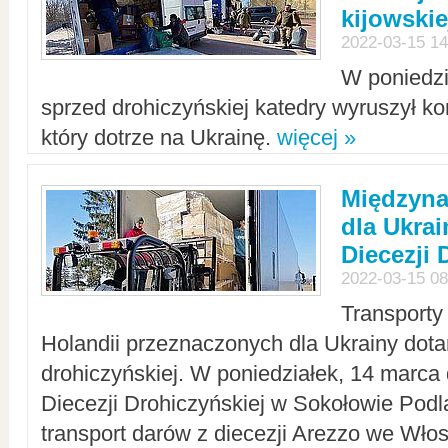
kijowskie
2022-03-15 14
W poniedzi
sprzed drohiczyńskiej katedry wyruszył k
który dotrze na Ukrainę.
więcej »
Międzyn
dla Ukra
Diecezji 
2022-03-15 08
Transporty
Holandii przeznaczonych dla Ukrainy dotar
drohiczyńskiej. W poniedziałek, 14 marca 
Diecezji Drohiczyńskiej w Sokołowie Pod
transport darów z diecezji Arezzo we Wło