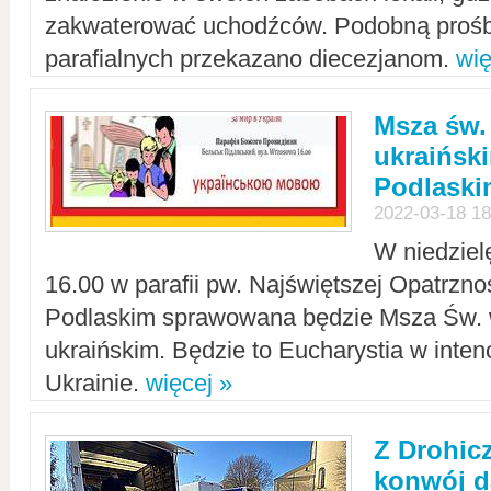
zakwaterować uchodźców. Podobną prośb
parafialnych przekazano diecezjanom.
wię
Msza św.
ukraińsk
Podlaski
2022-03-18 18
W niedziel
16.00 w parafii pw. Najświętszej Opatrzno
Podlaskim sprawowana będzie Msza Św. 
ukraińskim. Będzie to Eucharystia w intenc
Ukrainie.
więcej »
Z Drohic
konwój d