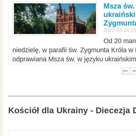
Msza św.
ukraiński
Zygmunta
2022-03-14 15
Od 20 mar
niedzielę, w parafii św. Zygmunta Króla w
odprawiana Msza św. w języku ukraiński
|<<
<<
Kościół dla Ukrainy - Diecezja