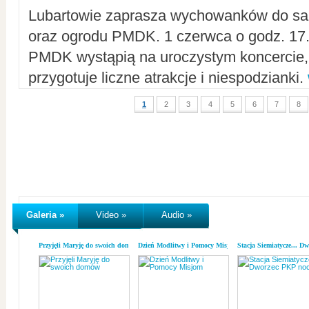
Lubartowie zaprasza wychowanków do sal
oraz ogrodu PMDK. 1 czerwca o godz. 17.0
PMDK wystąpią na uroczystym koncercie
przygotuje liczne atrakcje i niespodzianki.
1
2
3
4
5
6
7
8
Galeria »
Video »
Audio »
Przyjęli Maryję do swoich domów
Dzień Modlitwy i Pomocy Misjom
Stacja Siemiatycze... D