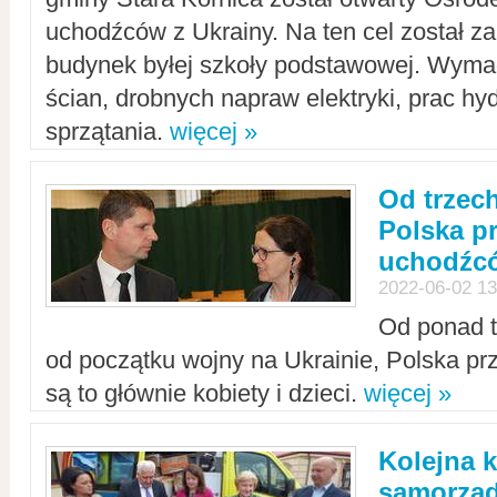
uchodźców z Ukrainy. Na ten cel został 
budynek byłej szkoły podstawowej. Wyma
ścian, drobnych napraw elektryki, prac hy
sprzątania.
więcej »
Od trzec
Polska p
uchodźcó
2022-06-02 13
Od ponad tr
od początku wojny na Ukrainie, Polska p
są to głównie kobiety i dzieci.
więcej »
Kolejna k
samorząd