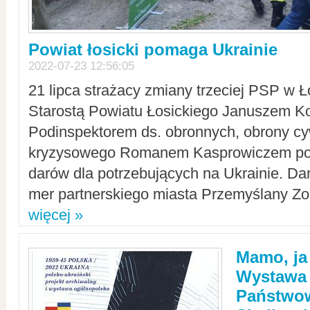
Powiat łosicki pomaga Ukrainie
2022-07-23 12:56:05
21 lipca strażacy zmiany trzeciej PSP w 
Starostą Powiatu Łosickiego Januszem Ko
Podinspektorem ds. obronnych, obrony cyw
kryzysowego Romanem Kasprowiczem po
darów dla potrzebujących na Ukrainie. Dar
mer partnerskiego miasta Przemyślany Zo
więcej »
Mamo, ja
Wystawa
Państwo