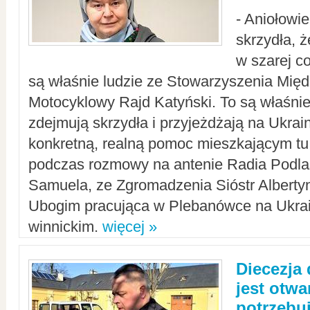
- Aniołowi
skrzydła, 
w szarej c
są właśnie ludzie ze Stowarzyszenia Mi
Motocyklowy Rajd Katyński. To są właśnie 
zdejmują skrzydła i przyjeżdżają na Ukrai
konkretną, realną pomoc mieszkającym tu
podczas rozmowy na antenie Radia Podlas
Samuela, ze Zgromadzenia Sióstr Alberty
Ubogim pracująca w Plebanówce na Ukrai
winnickim.
więcej »
Diecezja
jest otwa
potrzebu