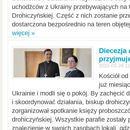
uchodźców z Ukrainy przebywających na t
Drohiczyńskiej. Część z nich zostanie pr
dostarczona bezpośrednio na teren objęte
więcej »
Diecezja
przyjmuj
2022-03-24 11
Kościół od
już miesią
Ukrainie i modli się o pokój. By zachęcić
i skoordynować działania, biskup drohicz
zorganizował spotkanie księży proboszczó
drohiczyńskiej. Wszystkie parafie zostały
znalezienie w swoich zasobach lokali, gd