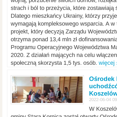
wojną, porzucenie swoich domów, rozłąka 
strach i ból to przeżycia, które zostawiają 
Dlatego mieszkańcy Ukrainy, którzy przyje
wymagają kompleksowego wsparcia. A w
projekt, który decyzją Zarządu Wojewód
otrzyma ponad 13,4 mln zł dofinansowani
Programu Operacyjnego Województwa Ma
2020. Z działań mających na celu włączeni
społeczną skorzysta 1,5 tys. osób.
więcej 
Ośrodek 
uchodźcó
Koszeló
2022-06-04 09
W Koszelów
gminy Stara Kornica został otwarty Ośro