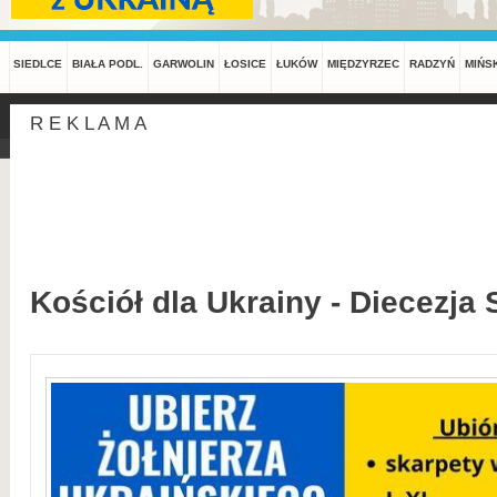
SIEDLCE
BIAŁA PODL.
GARWOLIN
ŁOSICE
ŁUKÓW
MIĘDZYRZEC
RADZYŃ
MIŃS
R E K L A M A
Kościół dla Ukrainy - Diecezja 