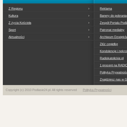
Z Regionu
Reklama
Kultura
Banery do pobrania
Z życia Kościoła
Zespół Portalu Podl
Sport
Patronat medialny
Aktualności
Archiwum Dzwiękó
Złóż cegiełkę
Kondolencje i nekro
Radiokatolickie.pl
1 procent na RADI
Polityka Prywatno
Znajdziesz nas w 
Copyright (c) 2010 Podlasie24.pl. All rights reserved
Polityka Prywatności