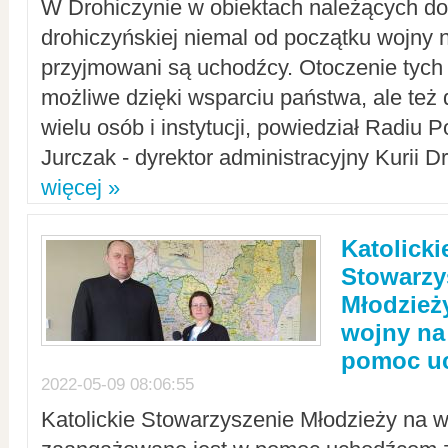
W Drohiczynie w obiektach należących do 
drohiczyńskiej niemal od początku wojny 
przyjmowani są uchodźcy. Otoczenie tych 
możliwe dzięki wsparciu państwa, ale też 
wielu osób i instytucji, powiedział Radiu P
Jurczak - dyrektor administracyjny Kurii D
więcej »
Katolicki
Stowarzy
Młodzież
wojny na 
pomoc u
2022-05-09 08:06:55
Katolickie Stowarzyszenie Młodzieży na w