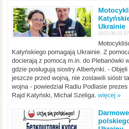
Motocykli
Katyński
Ukrainie
2022-06-21 07
Motocykliś
Katyńskiego pomagają Ukrainie. Z pomoc
docierają z pomocą m.in. do Plebanówki w
gdzie posługują siostry Albertynki. - Objęl
jeszcze przed wojną, nie zostawili sióstr 
wojna - powiedział Radiu Podlasie preze
Rajd Katyński, Michał Szeliga.
więcej »
Darmowe 
polskiego
Ukrainy