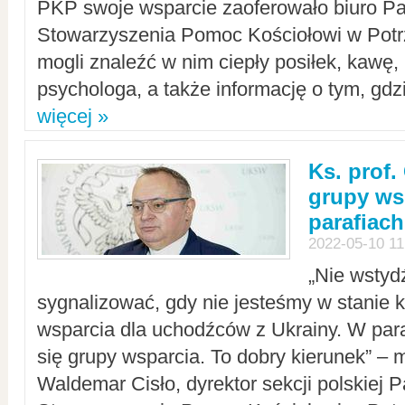
PKP swoje wsparcie zaoferowało biuro P
Stowarzyszenia Pomoc Kościołowi w Potr
mogli znaleźć w nim ciepły posiłek, kawę,
psychologa, a także informację o tym, gdzi
więcej »
Ks. prof.
grupy ws
parafiach
2022-05-10 11
„Nie wstyd
sygnalizować, gdy nie jesteśmy w stanie
wsparcia dla uchodźców z Ukrainy. W para
się grupy wsparcia. To dobry kierunek” – m
Waldemar Cisło, dyrektor sekcji polskiej 