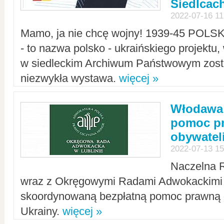
Siedlcac
2022-07-16 11
Mamo, ja nie chcę wojny! 1939-45 POLS
- to nazwa polsko - ukraińskiego projektu
w siedleckim Archiwum Państwowym zosta
niezwykła wystawa.
więcej »
Włodawa:
pomoc pr
obywatel
2022-07-13 15
Naczelna 
wraz z Okręgowymi Radami Adwokackimi 
skoordynowaną bezpłatną pomoc prawną d
Ukrainy.
więcej »