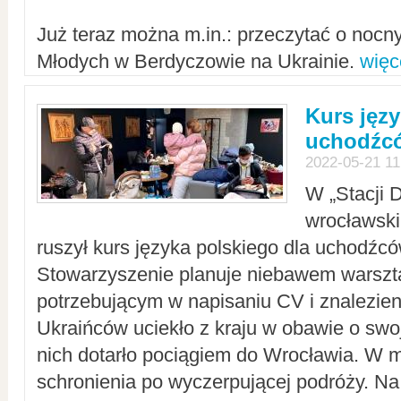
Już teraz można m.in.: przeczytać o noc
Młodych w Berdyczowie na Ukrainie.
więc
Kurs języ
uchodźcó
2022-05-21 11
W „Stacji D
wrocławsk
ruszył kurs języka polskiego dla uchodźcó
Stowarzyszenie planuje niebawem warszt
potrzebującym w napisaniu CV i znalezieni
Ukraińców uciekło z kraju w obawie o swoj
nich dotarło pociągiem do Wrocławia. W m
schronienia po wyczerpującej podróży. 