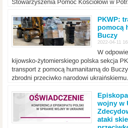
Stowarzyszenia Pomoc Kościołowi w Potr
PKWP: tr
pomocą h
Buczy
2022-04-11 16
W odpowied
kijowsko-żytomierskiego polska sekcja 
transport z pomocą humanitarną do Buczy,
zbrodni przeciwko narodowi ukraińskiemu
Episkopa
wojny w 
Zdecydow
ataki sk
przeciwk