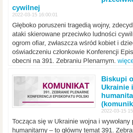
cywilnej
2022-03-15 16:00:01
Głęboko poruszeni tragedią wojny, zdecy
ataki skierowane przeciwko ludności cywi
ogrom ofiar, zwłaszcza wśród kobiet i dzie
oświadczeniu członkowie Konferencji Epis
obecni na 391. Zebraniu Plenarnym.
więce
Biskupi 
Ukrainie 
humanit
(komunik
2022-03-15 15
Tocząca się w Ukrainie wojna i wywołany 
humanitarny – to główny temat 391. Zebr