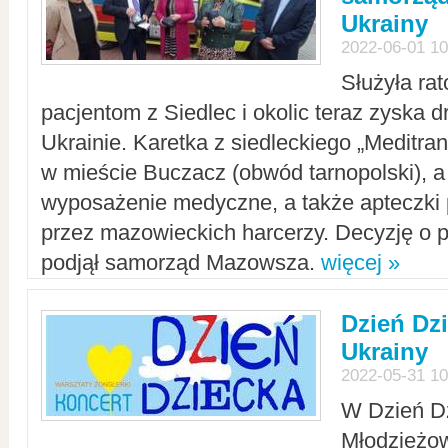
Ukrainy
2022-06-01 10
Służyła ra
pacjentom z Siedlec i okolic teraz zyska d
Ukrainie. Karetka z siedleckiego „Meditrans
w mieście Buczacz (obwód tarnopolski), a
wyposażenie medyczne, a także apteczki
przez mazowieckich harcerzy. Decyzję o 
podjął samorząd Mazowsza.
więcej »
Dzień Dz
Ukrainy
2022-05-31 10
W Dzień D
Młodzieżo