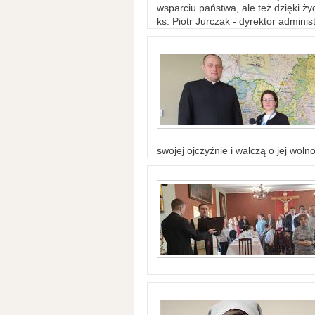
wsparciu państwa, ale też dzięki życ
ks. Piotr Jurczak - dyrektor adminis
swojej ojczyźnie i walczą o jej woln