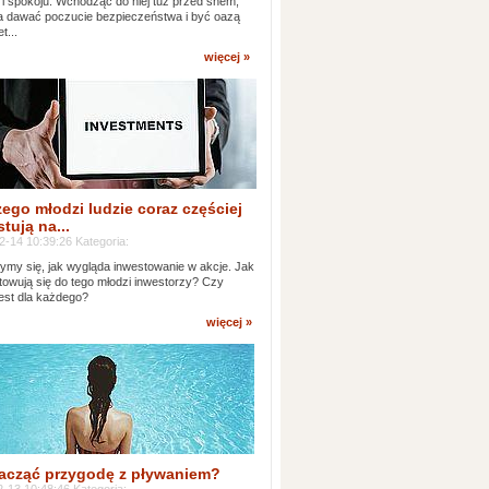
 i spokoju. Wchodząc do niej tuż przed snem,
 dawać poczucie bezpieczeństwa i być oazą
t...
więcej »
ego młodzi ludzie coraz częściej
tują na...
2-14 10:39:26 Kategoria:
ymy się, jak wygląda inwestowanie w akcje. Jak
towują się do tego młodzi inwestorzy? Czy
jest dla każdego?
więcej »
acząć przygodę z pływaniem?