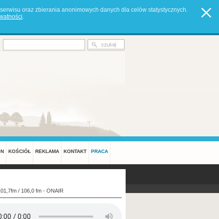
serwisu oraz zbierania anonimowych danych dla celów statystycznych.
ywatności
.
ON
KOŚCIÓŁ
REKLAMA
KONTAKT
PRACA
101,7fm / 106,0 fm - ONAIR