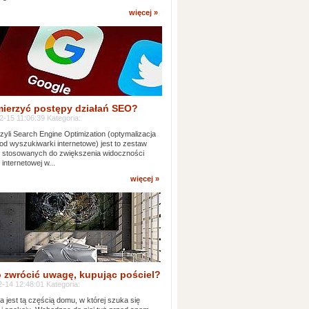
więcej »
mierzyć postępy działań SEO?
-15 11:06:39 Kategoria:
yli Search Engine Optimization (optymalizacja
od wyszukiwarki internetowe) jest to zestaw
k stosowanych do zwiększenia widoczności
 internetowej w...
więcej »
 zwrócić uwagę, kupując pościel?
-14 12:48:01 Kategoria:
ia jest tą częścią domu, w której szuka się