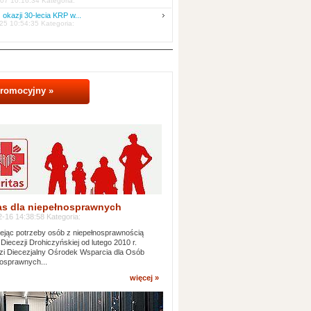
07 10:16:34 Kategoria:
 okazji 30-lecia KRP w...
25 10:54:35 Kategoria:
promocyjny »
as dla niepełnosprawnych
-16 14:38:58 Kategoria:
jąc potrzeby osób z niepełnosprawnością
 Diecezji Drohiczyńskiej od lutego 2010 r.
i Diecezjalny Ośrodek Wsparcia dla Osób
osprawnych...
więcej »