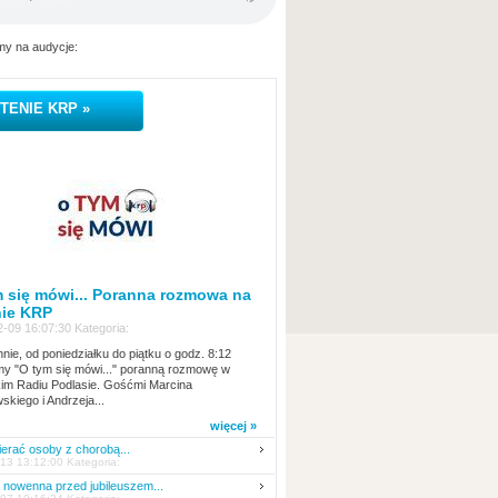
y na audycje:
TENIE KRP »
 się mówi... Poranna rozmowa na
nie KRP
-09 16:07:30 Kategoria:
nie, od poniedziałku do piątku o godz. 8:12
y "O tym się mówi..." poranną rozmowę w
kim Radiu Podlasie. Gośćmi Marcina
skiego i Andrzeja...
więcej »
erać osoby z chorobą...
13 13:12:00 Kategoria:
nowenna przed jubileuszem...