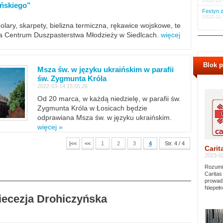
2022-12-
ińskiego”
Festyn z
2022-11-
polary, skarpety, bielizna termiczna, rękawice wojskowe, te
ra Centrum Duszpasterstwa Młodzieży w Siedlcach.
więcej
Blok 
Msza św. w języku ukraińskim w parafii
św. Zygmunta Króla
2022-03-14 15:55:26
Od 20 marca, w każdą niedzielę, w parafii św.
Zygmunta Króla w Łosicach będzie
odprawiana Msza św. w języku ukraińskim.
więcej »
|<<
<<
1
2
3
4
Str. 4 / 4
Carit
2023-02
Rozumie
Caritas
prowadz
Niepełn
Diecezja Drohiczyńska