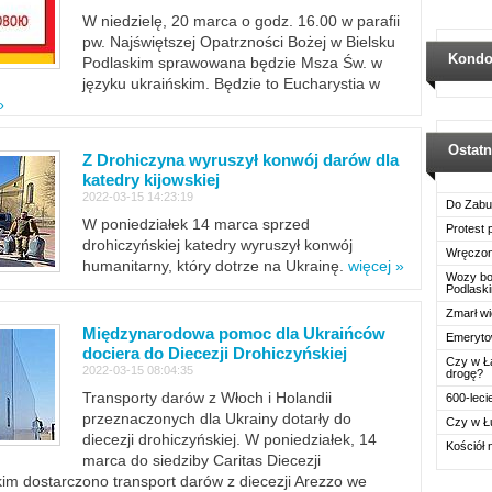
W niedzielę, 20 marca o godz. 16.00 w parafii
pw. Najświętszej Opatrzności Bożej w Bielsku
Kondo
Podlaskim sprawowana będzie Msza Św. w
języku ukraińskim. Będzie to Eucharystia w
»
Ostat
Z Drohiczyna wyruszył konwój darów dla
katedry kijowskiej
2022-03-15 14:23:19
Do Zabu
W poniedziałek 14 marca sprzed
Protest
drohiczyńskiej katedry wyruszył konwój
Wręczon
humanitarny, który dotrze na Ukrainę.
więcej »
Wozy boj
Podlask
Zmarł wi
Międzynarodowa pomoc dla Ukraińców
Emerytow
dociera do Diecezji Drohiczyńskiej
Czy w Ł
2022-03-15 08:04:35
drogę?
Transporty darów z Włoch i Holandii
600-leci
przeznaczonych dla Ukrainy dotarły do
Czy w Ł
diecezji drohiczyńskiej. W poniedziałek, 14
Kościół 
marca do siedziby Caritas Diecezji
im dostarczono transport darów z diecezji Arezzo we