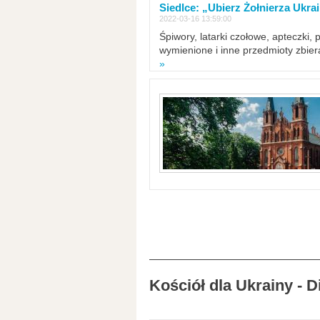
Siedlce: „Ubierz Żołnierza Ukra
2022-03-16 13:59:00
Śpiwory, latarki czołowe, apteczki, 
wymienione i inne przedmioty zbie
»
Kościół dla Ukrainy - 