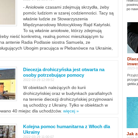
relaksu
powinna
- Aniołowie czasami zdejmują skrzydła, żeby
po nawe
pomóc ludziom w szarej codzienności. Tacy są
właśnie ludzie ze Stowarzyszenia
Międzynarodowy Motocyklowy Rajd Katyński.
To są właśnie aniołowie, którzy zdejmują
, żeby nieść konkretną, realną pomoc mieszkającym tu
a antenie Radia Podlasie siostra Samuela, ze
sługujących Ubogim pracująca w Plebanówce na Ukrainie,
Dlacz
inwes
2023-0
Diecezja drohiczyńska jest otwarta na
osoby potrzebujące pomocy
Przyjrz
przygo
2022-03-29 12:09:52
giełda 
W obiektach należących do kurii
drohiczyńskiej oraz w budynkach parafialnych
na terenie diecezji drohiczyńskiej przyjmowani
są uchodźcy z Ukrainy. Tylko w obiektach w
towano 40 miejsc dla uchodźców.
więcej »
Kolejna pomoc humanitarna z Włoch dla
Ukrainy
Jak z
2022-03-29 11:00:07