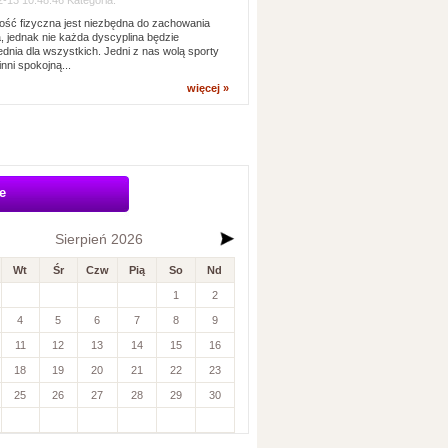
-13 10:48:46 Kategoria:
ść fizyczna jest niezbędna do zachowania
, jednak nie każda dyscyplina będzie
dnia dla wszystkich. Jedni z nas wolą sporty
inni spokojną...
więcej »
e
Sierpień 2026
Wt
Śr
Czw
Pią
So
Nd
1
2
4
5
6
7
8
9
11
12
13
14
15
16
18
19
20
21
22
23
25
26
27
28
29
30