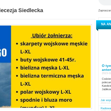
iecezja Siedlecka
Zapraszam
NA AN
O tym
ante
2023-02
Codzien
polecam
Katolic
Jabłkow
Jak wspi
2022-12-
Radiowa 