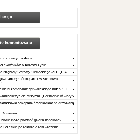
lencje
nio komentowane
ża po nowym asfalcie
 przewoźników w Koroszczynie
o Nagrody Starosty Siedleckiego /ZDJĘCIA/
owe amerykańskiej armii w Sokołowie
im
eloletni komendant garwolińskiego hufca ZHP
ani nauczyciele otrzymali ,,Pochodnie oświaty’’
askarzewie odkopano średniowieczną drewnianą
e Garwolina
ukowie może powstać galeria handlowa?
na Brzeskiej po remoncie robi wrażenie!