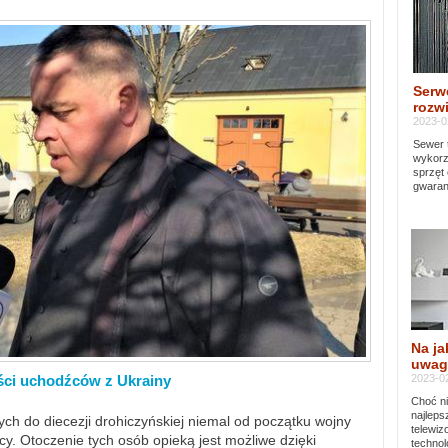
Serw
rozwi
2023-0
Sewer 
wykorz
sprzęt
gwaran
Na ja
uwag
2023-02
ści uchodźców z Ukrainy
Choć ni
najleps
ch do diecezji drohiczyńskiej niemal od początku wojny
telewi
y. Otoczenie tych osób opieką jest możliwe dzięki
technol