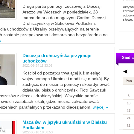
2023-02
Druga partia pomocy rzeczowej z Diecezji
Aktywno
zdrowia
Arezzo we Włoszech w poniedziałek, 28
odpowie
marca dotarła do magazynu Caritas Diecezji
siłowe, 
Drohiczyńskiej w Sokołowie Podlaskim.
dla uchodźców z Ukrainy przebywających na terenie
ich zostanie przepakowana i dostarczona bezpośrednio na
»
Diecezja drohiczyńska przyjmuje
Siedlc
uchodźców
2022-03-24 11:33:03
Kościół od początku trwającej już miesiąc
wojny pomaga Ukrainie i modli się o pokój. By
Pon
zachęcić do niesienia pomocy i skoordynować
działania, biskup drohiczyński Piotr Sawczuk
szczów z diecezji drohiczyńskiej. Wszystkie parafie
3
w swoich zasobach lokali, gdzie można zakwaterować
10
szeniach parafialnych przekazano diecezjanom.
więcej »
17
24
Msza św. w języku ukraińskim w Bielsku
31
Podlaskim
2022-03-18 18:38:53