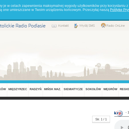
my je w celach zapewnienia maksymalnej wygody użytkowników przy korzystaniu z 
będą one umieszczane w Twoim urządzeniu końcowym. Przeczytaj naszą
Politykę Pr
KÓW
MIĘDZYRZEC
RADZYŃ
MIŃSK MAZ.
SIEMIATYCZE
SOKOŁÓW
WĘGRÓW
REGI
- 
Str. 1 / 1