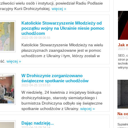
zliwości wielu osób i instytucji, powiedział Radiu Podlasie
tracyjny Kurii Drohiczyńskiej.
więcej »
Katolickie Stowarzyszenie Młodzieży od
początku wojny na Ukrainie niesie pomoc
uchodźcom
2022-05-09 08:06:55
Jak 
Katolickie Stowarzyszenie Młodzieży na wielu
2023-02
płaszczyznach zaangażowane jest w pomoc
uchodźcom z Ukrainy i tym, którzy zostali w
SEO, cz
stron p
ość.
więcej »
techni
witryny
W Drohiczynie zorganizowano
świąteczne spotkanie uchodźców
2022-04-25 13:53:53
W niedzielę, 24 kwietnia z inicjatywy biskupa
drohiczyńskiego, starosty siemiatyckiego i
burmistrza Drohiczyna odbyło się świąteczne
spotkanie uchodźców z Ukrainy.
więcej »
Na co
2023-02
Dając nadzieję...
Sypialn
2022-04-16 09:34:14