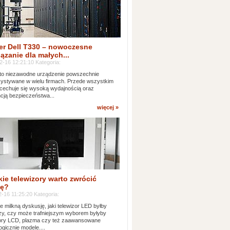
er Dell T330 – nowoczesne
ązanie dla małych...
2-16 12:21:10 Kategoria:
to niezawodne urządzenie powszechnie
ystywane w wielu firmach. Przede wszystkim
 cechuje się wysoką wydajnością oraz
cją bezpieczeństwa...
więcej »
kie telewizory warto zwrócić
ę?
-16 11:25:20 Kategoria:
e milkną dyskusję, jaki telewizor LED byłby
zy, czy może trafniejszym wyborem byłyby
zory LCD, plazma czy też zaawansowane
ogicznie modele....