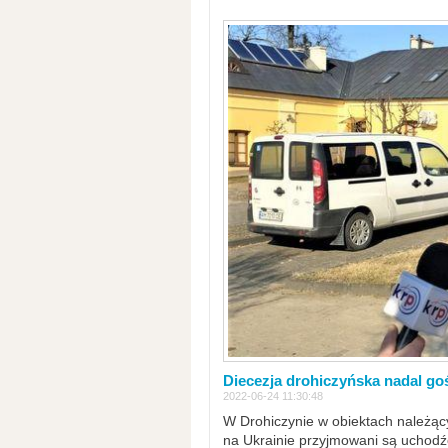
Diecezja drohiczyńska nadal go
2022-06-24 11:30:48
W Drohiczynie w obiektach należący
na Ukrainie przyjmowani są uchodźc