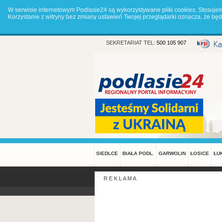
W serwisie internetowym Podlasie24 są wykorzystywane pliki cookies. Stosuje
Korzystanie z witryny bez zmiany ustawień Twojej przeglądarki oznacza, że 
SEKRETARIAT TEL:
500 105 907
SIEDLCE
BIAŁA PODL.
GARWOLIN
ŁOSICE
ŁU
R E K L A M A