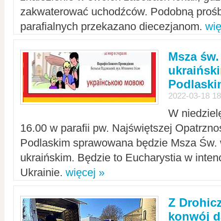
zakwaterować uchodźców. Podobną prośb
parafialnych przekazano diecezjanom.
wię
Msza św.
ukraińsk
Podlaski
2022-03-18 18
W niedziel
16.00 w parafii pw. Najświętszej Opatrzno
Podlaskim sprawowana będzie Msza Św. 
ukraińskim. Będzie to Eucharystia w intenc
Ukrainie.
więcej »
Z Drohic
konwój d