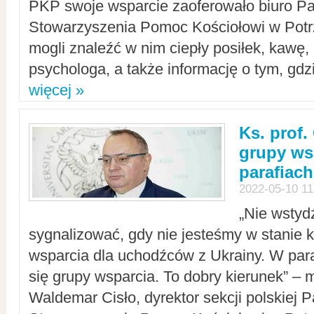
PKP swoje wsparcie zaoferowało biuro P
Stowarzyszenia Pomoc Kościołowi w Potr
mogli znaleźć w nim ciepły posiłek, kawę,
psychologa, a także informację o tym, gdzi
więcej »
Ks. prof.
grupy ws
parafiach
2022-05-10 11
„Nie wstyd
sygnalizować, gdy nie jesteśmy w stanie
wsparcia dla uchodźców z Ukrainy. W para
się grupy wsparcia. To dobry kierunek” – m
Waldemar Cisło, dyrektor sekcji polskiej 