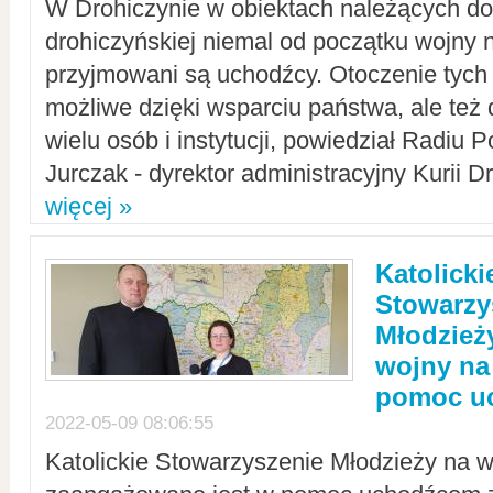
W Drohiczynie w obiektach należących do 
drohiczyńskiej niemal od początku wojny 
przyjmowani są uchodźcy. Otoczenie tych 
możliwe dzięki wsparciu państwa, ale też 
wielu osób i instytucji, powiedział Radiu P
Jurczak - dyrektor administracyjny Kurii D
więcej »
Katolicki
Stowarzy
Młodzież
wojny na 
pomoc u
2022-05-09 08:06:55
Katolickie Stowarzyszenie Młodzieży na w