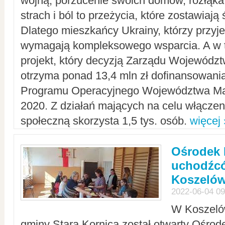
wojną, porzucenie swoich domów, rozłąka 
strach i ból to przeżycia, które zostawiają 
Dlatego mieszkańcy Ukrainy, którzy przyje
wymagają kompleksowego wsparcia. A w
projekt, który decyzją Zarządu Wojewód
otrzyma ponad 13,4 mln zł dofinansowani
Programu Operacyjnego Województwa Ma
2020. Z działań mających na celu włączeni
społeczną skorzysta 1,5 tys. osób.
więcej 
Ośrodek 
uchodźcó
Koszeló
2022-06-04 09
W Koszelów
gminy Stara Kornica został otwarty Ośro