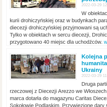
2022-03-29 12
W obiektac
kurii drohiczyńskiej oraz w budynkach para
diecezji drohiczyńskiej przyjmowani są uc
Tylko w obiektach w sercu diecezji, Drohi
przygotowano 40 miejsc dla uchodźców.
w
Kolejna 
humanita
Ukrainy
2022-03-29 11
Druga part
rzeczowej z Diecezji Arezzo we Włoszech 
marca dotarła do magazynu Caritas Diecez
Sokołowie Podlaskim. Przywiezione dary 