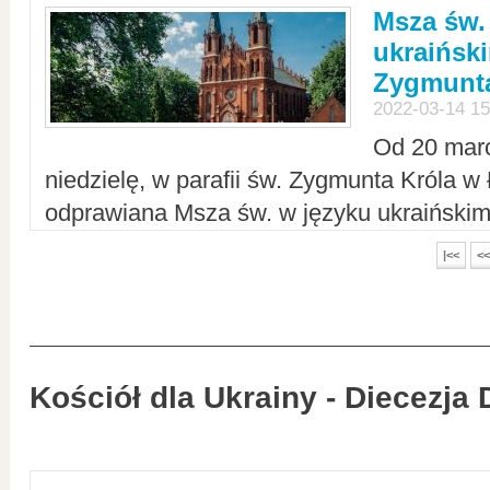
Msza św.
ukraiński
Zygmunta
2022-03-14 15
Od 20 mar
niedzielę, w parafii św. Zygmunta Króla w
odprawiana Msza św. w języku ukraiński
|<<
<<
Kościół dla Ukrainy - Diecezja