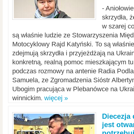
- Aniołowi
skrzydła, 
w szarej c
są właśnie ludzie ze Stowarzyszenia Mi
Motocyklowy Rajd Katyński. To są właśnie 
zdejmują skrzydła i przyjeżdżają na Ukrai
konkretną, realną pomoc mieszkającym tu
podczas rozmowy na antenie Radia Podlas
Samuela, ze Zgromadzenia Sióstr Alberty
Ubogim pracująca w Plebanówce na Ukrai
winnickim.
więcej »
Diecezja
jest otwa
potrzebu