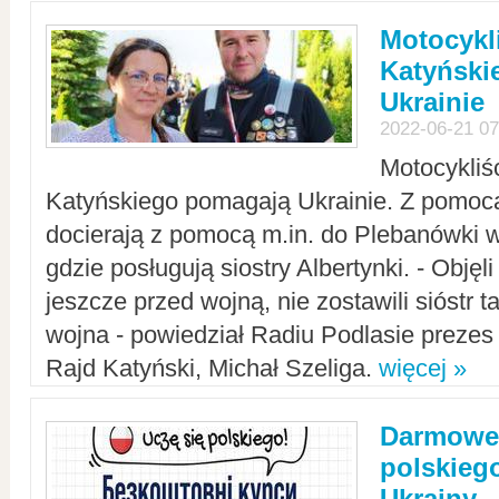
Motocykli
Katyński
Ukrainie
2022-06-21 07
Motocykliś
Katyńskiego pomagają Ukrainie. Z pomoc
docierają z pomocą m.in. do Plebanówki w
gdzie posługują siostry Albertynki. - Objęl
jeszcze przed wojną, nie zostawili sióstr 
wojna - powiedział Radiu Podlasie preze
Rajd Katyński, Michał Szeliga.
więcej »
Darmowe 
polskiego
Ukrainy