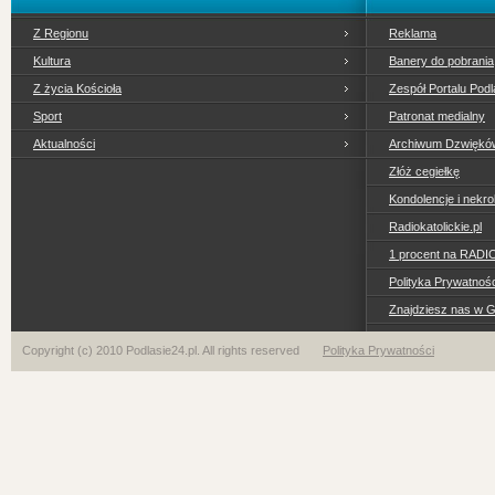
Z Regionu
Reklama
Kultura
Banery do pobrania
Z życia Kościoła
Zespół Portalu Podl
Sport
Patronat medialny
Aktualności
Archiwum Dzwiękó
Złóż cegiełkę
Kondolencje i nekro
Radiokatolickie.pl
1 procent na RADI
Polityka Prywatno
Znajdziesz nas w 
Copyright (c) 2010 Podlasie24.pl. All rights reserved
Polityka Prywatności