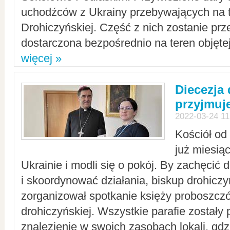
uchodźców z Ukrainy przebywających na t
Drohiczyńskiej. Część z nich zostanie pr
dostarczona bezpośrednio na teren objęte
więcej »
Diecezja
przyjmuj
2022-03-24 11
Kościół od
już miesią
Ukrainie i modli się o pokój. By zachęcić
i skoordynować działania, biskup drohicz
zorganizował spotkanie księży proboszczó
drohiczyńskiej. Wszystkie parafie zostały
znalezienie w swoich zasobach lokali, gd