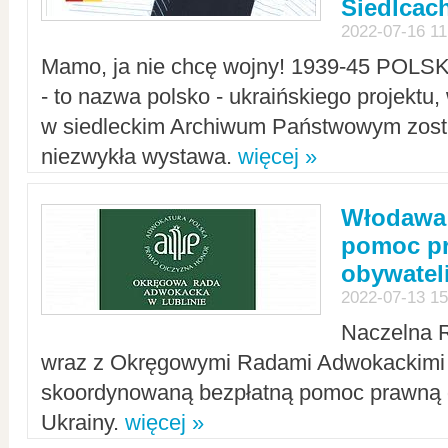
Siedlcac
2022-07-16 11
Mamo, ja nie chcę wojny! 1939-45 POLS
- to nazwa polsko - ukraińskiego projektu
w siedleckim Archiwum Państwowym zosta
niezwykła wystawa.
więcej »
Włodawa:
pomoc pr
obywatel
2022-07-13 15
Naczelna 
wraz z Okręgowymi Radami Adwokackimi 
skoordynowaną bezpłatną pomoc prawną d
Ukrainy.
więcej »