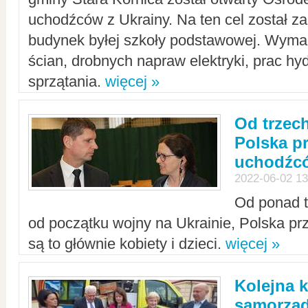
uchodźców z Ukrainy. Na ten cel został 
budynek byłej szkoły podstawowej. Wyma
ścian, drobnych napraw elektryki, prac hy
sprzątania.
więcej »
Od trzec
Polska p
uchodźcó
2022-06-02 13
Od ponad tr
od początku wojny na Ukrainie, Polska p
są to głównie kobiety i dzieci.
więcej »
Kolejna k
samorząd