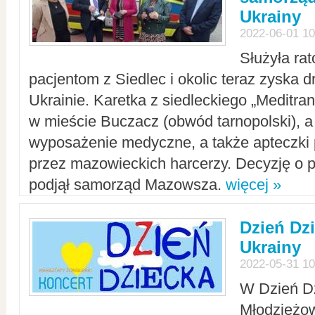
Ukrainy
2022-06-01 10
Służyła ra
pacjentom z Siedlec i okolic teraz zyska d
Ukrainie. Karetka z siedleckiego „Meditrans
w mieście Buczacz (obwód tarnopolski), a
wyposażenie medyczne, a także apteczki
przez mazowieckich harcerzy. Decyzję o 
podjął samorząd Mazowsza.
więcej »
Dzień Dz
Ukrainy
2022-05-31 10
W Dzień D
Młodzieżo