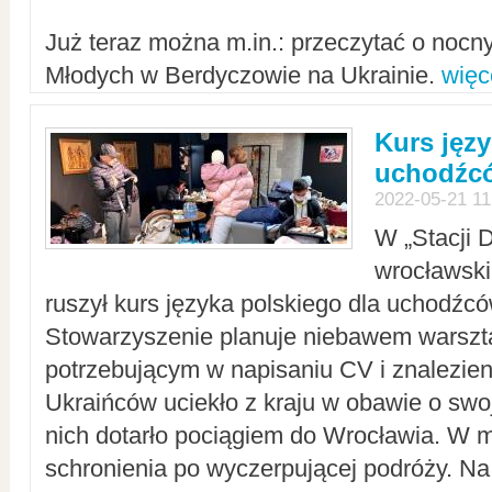
Już teraz można m.in.: przeczytać o noc
Młodych w Berdyczowie na Ukrainie.
więc
Kurs języ
uchodźcó
2022-05-21 11
W „Stacji D
wrocławsk
ruszył kurs języka polskiego dla uchodźcó
Stowarzyszenie planuje niebawem warszt
potrzebującym w napisaniu CV i znalezieni
Ukraińców uciekło z kraju w obawie o swoj
nich dotarło pociągiem do Wrocławia. W m
schronienia po wyczerpującej podróży. 