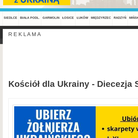
SIEDLCE
BIAŁA PODL.
GARWOLIN
ŁOSICE
ŁUKÓW
MIĘDZYRZEC
RADZYŃ
MIŃS
R E K L A M A
Kościół dla Ukrainy - Diecezja 