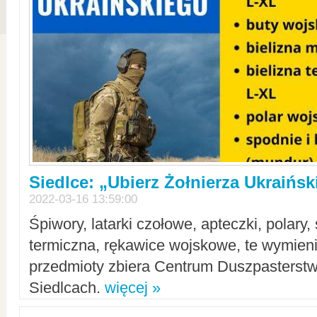
Siedlce: „Ubierz Żołnierza Ukraińs
2022-03-16 13:59:00
Śpiwory, latarki czołowe, apteczki, polary, 
termiczna, rękawice wojskowe, te wymieni
przedmioty zbiera Centrum Duszpasterst
Siedlcach.
więcej »