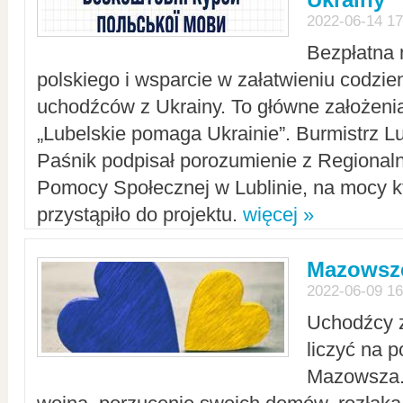
2022-06-14 17
Bezpłatna 
polskiego i wsparcie w załatwieniu codzi
uchodźców z Ukrainy. To główne założenia
„Lubelskie pomaga Ukrainie”. Burmistrz L
Paśnik podpisał porozumienie z Regiona
Pomocy Społecznej w Lublinie, na mocy k
przystąpiło do projektu.
więcej »
Mazowsze
2022-06-09 16
Uchodźcy 
liczyć na 
Mazowsza.