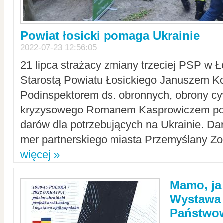
Powiat łosicki pomaga Ukrainie
2022-07-23 12:56:05
21 lipca strażacy zmiany trzeciej PSP w 
Starostą Powiatu Łosickiego Januszem Ko
Podinspektorem ds. obronnych, obrony cyw
kryzysowego Romanem Kasprowiczem po
darów dla potrzebujących na Ukrainie. Dar
mer partnerskiego miasta Przemyślany Zo
więcej »
Mamo, ja
Wystawa
Państwo