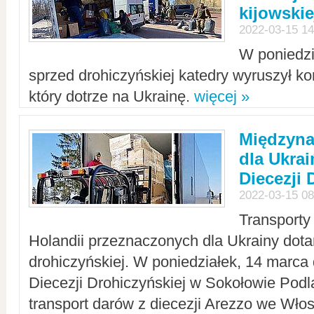
kijowskie
2022-03-15 14
W poniedzi
sprzed drohiczyńskiej katedry wyruszył k
który dotrze na Ukrainę.
więcej »
Międzyn
dla Ukra
Diecezji 
2022-03-15 08
Transporty
Holandii przeznaczonych dla Ukrainy dotar
drohiczyńskiej. W poniedziałek, 14 marca 
Diecezji Drohiczyńskiej w Sokołowie Pod
transport darów z diecezji Arezzo we Wło