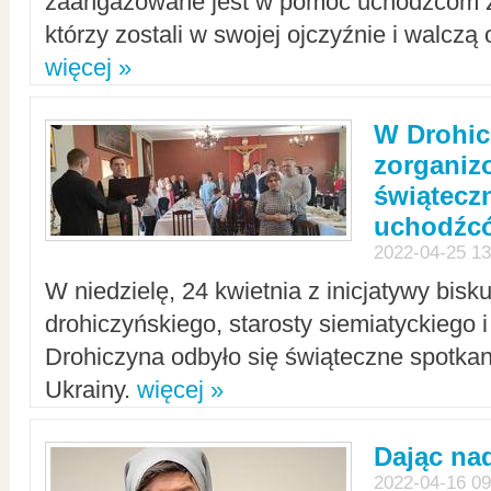
zaangażowane jest w pomoc uchodźcom z 
którzy zostali w swojej ojczyźnie i walczą 
więcej »
W Drohic
zorgani
świątecz
uchodźc
2022-04-25 13
W niedzielę, 24 kwietnia z inicjatywy bisk
drohiczyńskiego, starosty siemiatyckiego i
Drohiczyna odbyło się świąteczne spotka
Ukrainy.
więcej »
Dając nad
2022-04-16 09