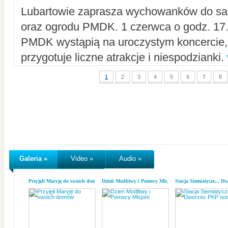
Lubartowie zaprasza wychowanków do sal
oraz ogrodu PMDK. 1 czerwca o godz. 17.0
PMDK wystąpią na uroczystym koncercie
przygotuje liczne atrakcje i niespodzianki.
1
2
3
4
5
6
7
8
Galeria »
Video »
Audio »
Przyjęli Maryję do swoich domów
Dzień Modlitwy i Pomocy Misjom
Stacja Siemiatycze... D