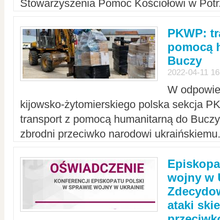
Stowarzyszenia Pomoc Kościołowi w Potr
PKWP: tr
pomocą h
Buczy
2022-04-11 16
W odpowied
kijowsko-żytomierskiego polska sekcja 
transport z pomocą humanitarną do Buczy,
zbrodni przeciwko narodowi ukraińskiemu
Episkopa
wojny w 
Zdecydow
ataki sk
przeciwk