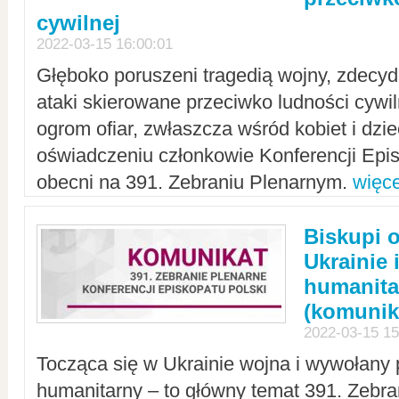
cywilnej
2022-03-15 16:00:01
Głęboko poruszeni tragedią wojny, zdecy
ataki skierowane przeciwko ludności cywi
ogrom ofiar, zwłaszcza wśród kobiet i dzie
oświadczeniu członkowie Konferencji Epis
obecni na 391. Zebraniu Plenarnym.
więce
Biskupi 
Ukrainie 
humanit
(komunik
2022-03-15 15
Tocząca się w Ukrainie wojna i wywołany 
humanitarny – to główny temat 391. Zebr