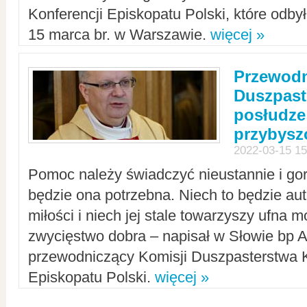
Konferencji Episkopatu Polski, które odbył
15 marca br. w Warszawie.
więcej »
Przewodn
Duszpast
posłudze
przybys
2022-03-15 15
Pomoc należy świadczyć nieustannie i gorl
będzie ona potrzebna. Niech to będzie au
miłości i niech jej stale towarzyszy ufna m
zwycięstwo dobra – napisał w Słowie bp A
przewodniczący Komisji Duszpasterstwa K
Episkopatu Polski.
więcej »