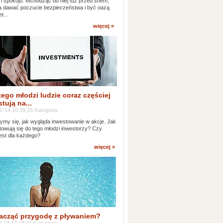
 i spokoju. Wchodząc do niej tuż przed snem,
 dawać poczucie bezpieczeństwa i być oazą
t...
więcej »
ego młodzi ludzie coraz częściej
tują na...
2-14 10:39:26 Kategoria:
ymy się, jak wygląda inwestowanie w akcje. Jak
towują się do tego młodzi inwestorzy? Czy
jest dla każdego?
więcej »
acząć przygodę z pływaniem?