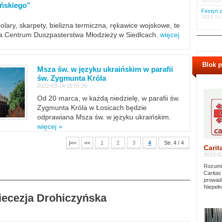
2022-12-
ińskiego”
Festyn z
2022-11-
polary, skarpety, bielizna termiczna, rękawice wojskowe, te
ra Centrum Duszpasterstwa Młodzieży w Siedlcach.
więcej
Blok 
Msza św. w języku ukraińskim w parafii
św. Zygmunta Króla
2022-03-14 15:55:26
Od 20 marca, w każdą niedzielę, w parafii św.
Zygmunta Króla w Łosicach będzie
odprawiana Msza św. w języku ukraińskim.
więcej »
|<<
<<
1
2
3
4
Str. 4 / 4
Carit
2023-02
Rozumie
Caritas
prowadz
Niepełn
Diecezja Drohiczyńska