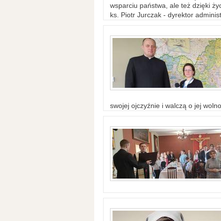
wsparciu państwa, ale też dzięki życ
ks. Piotr Jurczak - dyrektor adminis
swojej ojczyźnie i walczą o jej woln