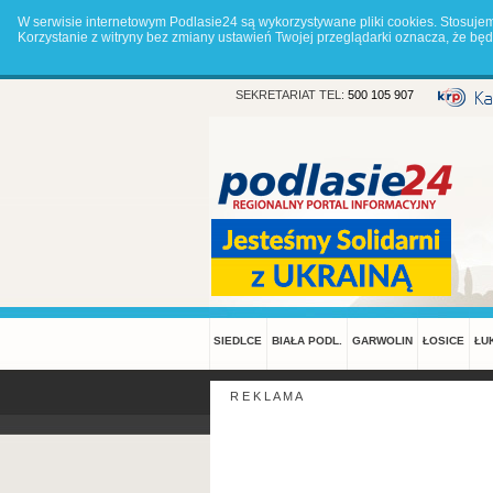
W serwisie internetowym Podlasie24 są wykorzystywane pliki cookies. Stosuje
Korzystanie z witryny bez zmiany ustawień Twojej przeglądarki oznacza, że 
SEKRETARIAT TEL:
500 105 907
SIEDLCE
BIAŁA PODL.
GARWOLIN
ŁOSICE
ŁU
R E K L A M A