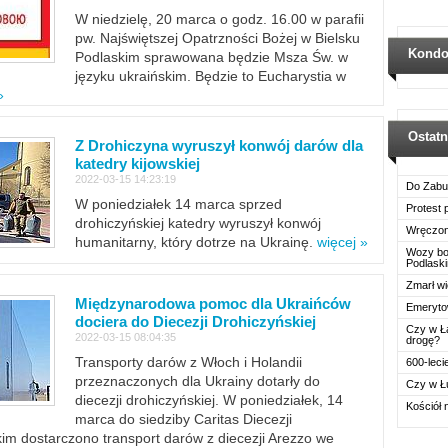
W niedzielę, 20 marca o godz. 16.00 w parafii
pw. Najświętszej Opatrzności Bożej w Bielsku
Kondo
Podlaskim sprawowana będzie Msza Św. w
języku ukraińskim. Będzie to Eucharystia w
»
Ostat
Z Drohiczyna wyruszył konwój darów dla
katedry kijowskiej
2022-03-15 14:23:19
Do Zabu
W poniedziałek 14 marca sprzed
Protest
drohiczyńskiej katedry wyruszył konwój
Wręczon
humanitarny, który dotrze na Ukrainę.
więcej »
Wozy boj
Podlask
Zmarł wi
Międzynarodowa pomoc dla Ukraińców
Emerytow
dociera do Diecezji Drohiczyńskiej
Czy w Ł
2022-03-15 08:04:35
drogę?
Transporty darów z Włoch i Holandii
600-leci
przeznaczonych dla Ukrainy dotarły do
Czy w Ł
diecezji drohiczyńskiej. W poniedziałek, 14
Kościół 
marca do siedziby Caritas Diecezji
im dostarczono transport darów z diecezji Arezzo we