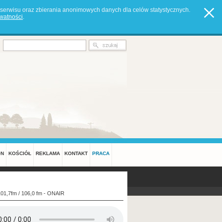
serwisu oraz zbierania anonimowych danych dla celów statystycznych.
ywatności
.
ON
KOŚCIÓŁ
REKLAMA
KONTAKT
PRACA
101,7fm / 106,0 fm - ONAIR