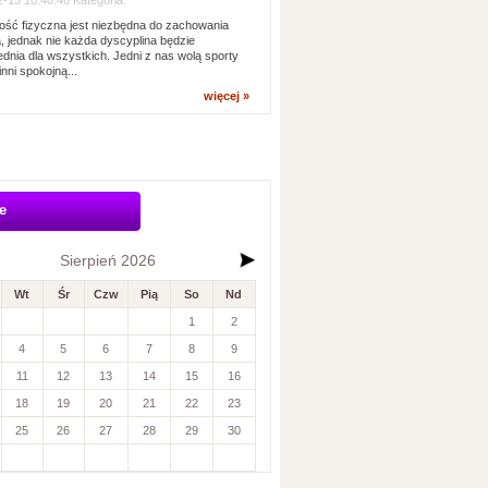
-13 10:48:46 Kategoria:
ść fizyczna jest niezbędna do zachowania
, jednak nie każda dyscyplina będzie
dnia dla wszystkich. Jedni z nas wolą sporty
inni spokojną...
więcej »
e
Sierpień 2026
Wt
Śr
Czw
Pią
So
Nd
1
2
4
5
6
7
8
9
11
12
13
14
15
16
18
19
20
21
22
23
25
26
27
28
29
30