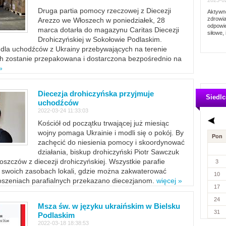
2023-02
Druga partia pomocy rzeczowej z Diecezji
Aktywno
zdrowia
Arezzo we Włoszech w poniedziałek, 28
odpowie
marca dotarła do magazynu Caritas Diecezji
siłowe, 
Drohiczyńskiej w Sokołowie Podlaskim.
dla uchodźców z Ukrainy przebywających na terenie
ich zostanie przepakowana i dostarczona bezpośrednio na
»
Diecezja drohiczyńska przyjmuje
Siedlc
uchodźców
2022-03-24 11:33:03
Kościół od początku trwającej już miesiąc
wojny pomaga Ukrainie i modli się o pokój. By
Pon
zachęcić do niesienia pomocy i skoordynować
działania, biskup drohiczyński Piotr Sawczuk
szczów z diecezji drohiczyńskiej. Wszystkie parafie
3
w swoich zasobach lokali, gdzie można zakwaterować
10
szeniach parafialnych przekazano diecezjanom.
więcej »
17
24
Msza św. w języku ukraińskim w Bielsku
31
Podlaskim
2022-03-18 18:38:53