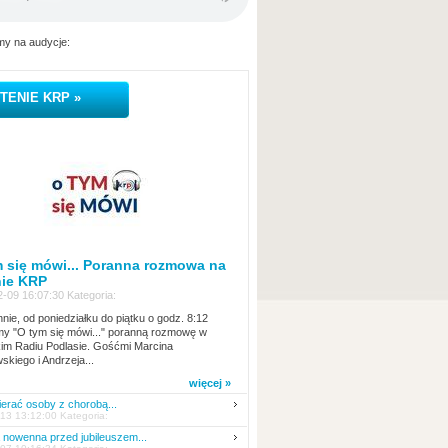
y na audycje:
TENIE KRP »
 się mówi... Poranna rozmowa na
nie KRP
-09 16:07:30 Kategoria:
nie, od poniedziałku do piątku o godz. 8:12
y "O tym się mówi..." poranną rozmowę w
kim Radiu Podlasie. Gośćmi Marcina
skiego i Andrzeja...
więcej »
erać osoby z chorobą...
13 13:12:00 Kategoria:
nowenna przed jubileuszem...