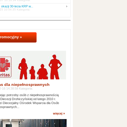
07 10:16:34 Kategoria:
 okazji 30-lecia KRP w...
25 10:54:35 Kategoria:
promocyjny »
as dla niepełnosprawnych
-16 14:38:58 Kategoria:
jąc potrzeby osób z niepełnosprawnością
 Diecezji Drohiczyńskiej od lutego 2010 r.
i Diecezjalny Ośrodek Wsparcia dla Osób
osprawnych...
więcej »