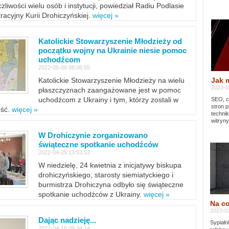
zliwości wielu osób i instytucji, powiedział Radiu Podlasie
tracyjny Kurii Drohiczyńskiej.
więcej »
Katolickie Stowarzyszenie Młodzieży od
początku wojny na Ukrainie niesie pomoc
uchodźcom
2022-05-09 08:06:55
Jak 
Katolickie Stowarzyszenie Młodzieży na wielu
2023-02
płaszczyznach zaangażowane jest w pomoc
uchodźcom z Ukrainy i tym, którzy zostali w
SEO, cz
stron p
ość.
więcej »
techni
witryny
W Drohiczynie zorganizowano
świąteczne spotkanie uchodźców
2022-04-25 13:53:53
W niedzielę, 24 kwietnia z inicjatywy biskupa
drohiczyńskiego, starosty siemiatyckiego i
burmistrza Drohiczyna odbyło się świąteczne
spotkanie uchodźców z Ukrainy.
więcej »
Na co
2023-02
Dając nadzieję...
Sypialn
2022-04-16 09:34:14