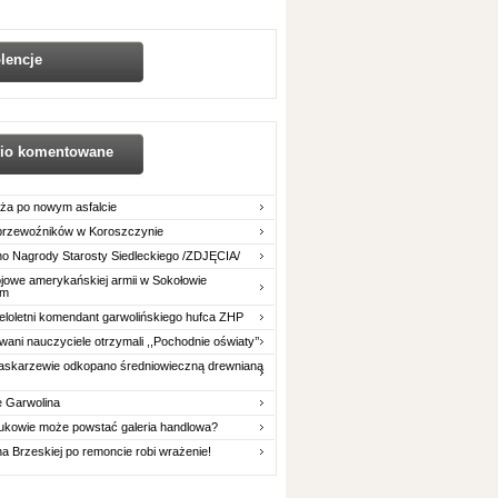
lencje
nio komentowane
ża po nowym asfalcie
 przewoźników w Koroszczynie
o Nagrody Starosty Siedleckiego /ZDJĘCIA/
owe amerykańskiej armii w Sokołowie
im
eloletni komendant garwolińskiego hufca ZHP
ani nauczyciele otrzymali ,,Pochodnie oświaty’’
askarzewie odkopano średniowieczną drewnianą
e Garwolina
ukowie może powstać galeria handlowa?
na Brzeskiej po remoncie robi wrażenie!