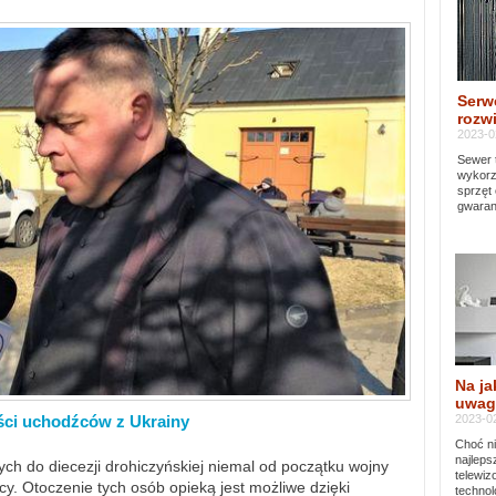
Serw
rozwi
2023-0
Sewer 
wykorz
sprzęt
gwaran
Na ja
uwag
2023-02
ści uchodźców z Ukrainy
Choć ni
najleps
ch do diecezji drohiczyńskiej niemal od początku wojny
telewi
y. Otoczenie tych osób opieką jest możliwe dzięki
technol