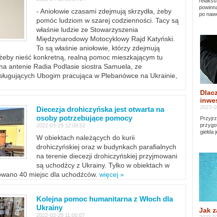
relaksu
powinna
- Aniołowie czasami zdejmują skrzydła, żeby
po nawe
pomóc ludziom w szarej codzienności. Tacy są
właśnie ludzie ze Stowarzyszenia
Międzynarodowy Motocyklowy Rajd Katyński.
To są właśnie aniołowie, którzy zdejmują
, żeby nieść konkretną, realną pomoc mieszkającym tu
a antenie Radia Podlasie siostra Samuela, ze
sługujących Ubogim pracująca w Plebanówce na Ukrainie,
Dlacz
inwes
2023-0
Diecezja drohiczyńska jest otwarta na
osoby potrzebujące pomocy
Przyjrz
przygo
2022-03-29 12:09:52
giełda 
W obiektach należących do kurii
drohiczyńskiej oraz w budynkach parafialnych
na terenie diecezji drohiczyńskiej przyjmowani
są uchodźcy z Ukrainy. Tylko w obiektach w
towano 40 miejsc dla uchodźców.
więcej »
Kolejna pomoc humanitarna z Włoch dla
Ukrainy
Jak z
2022-03-29 11:00:07