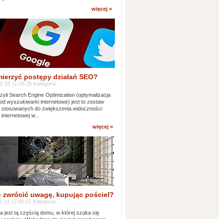
więcej »
mierzyć postępy działań SEO?
-15 11:06:39 Kategoria:
yli Search Engine Optimization (optymalizacja
od wyszukiwarki internetowe) jest to zestaw
k stosowanych do zwiększenia widoczności
 internetowej w...
więcej »
 zwrócić uwagę, kupując pościel?
-14 12:48:01 Kategoria:
ia jest tą częścią domu, w której szuka się