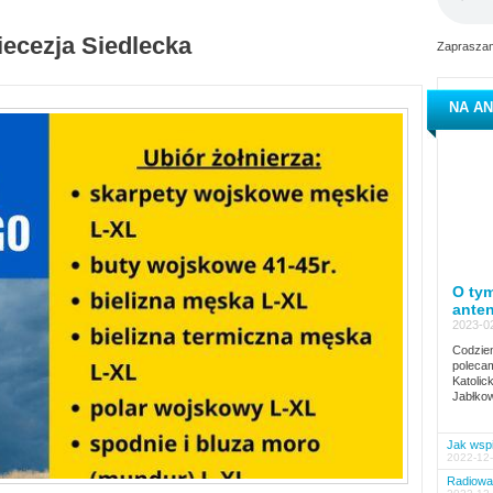
iecezja Siedlecka
Zapraszam
NA AN
O tym
ante
2023-02
Codzien
polecam
Katolic
Jabłkow
Jak wspi
2022-12-
Radiowa 