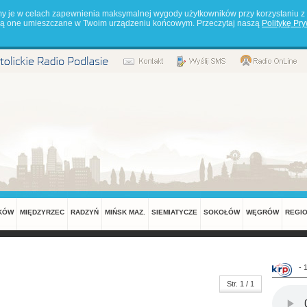
my je w celach zapewnienia maksymalnej wygody użytkowników przy korzystaniu z 
będą one umieszczane w Twoim urządzeniu końcowym. Przeczytaj naszą
Politykę Pr
KÓW
MIĘDZYRZEC
RADZYŃ
MIŃSK MAZ.
SIEMIATYCZE
SOKOŁÓW
WĘGRÓW
REGI
- 
Str. 1 / 1