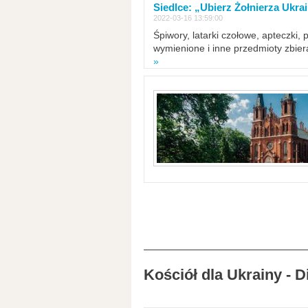
Siedlce: „Ubierz Żołnierza Ukra
2022-03-16 13:59:00
Śpiwory, latarki czołowe, apteczki, 
wymienione i inne przedmioty zbie
»
Kościół dla Ukrainy - 