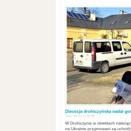
Diecezja drohiczyńska nadal go
2022-06-24 11:30:48
W Drohiczynie w obiektach należący
na Ukrainie przyjmowani są uchodźc