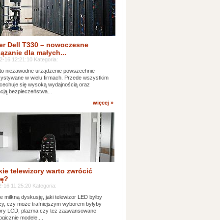
er Dell T330 – nowoczesne
ązanie dla małych...
2-16 12:21:10 Kategoria:
to niezawodne urządzenie powszechnie
ystywane w wielu firmach. Przede wszystkim
 cechuje się wysoką wydajnością oraz
cją bezpieczeństwa...
więcej »
kie telewizory warto zwrócić
ę?
-16 11:25:20 Kategoria:
e milkną dyskusję, jaki telewizor LED byłby
zy, czy może trafniejszym wyborem byłyby
zory LCD, plazma czy też zaawansowane
ogicznie modele....