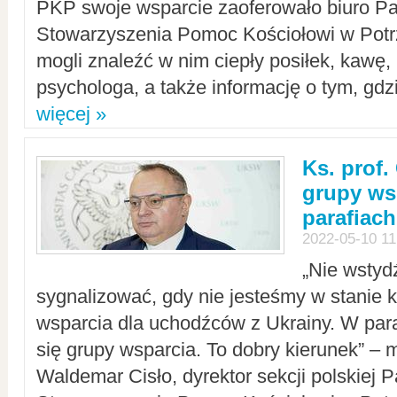
PKP swoje wsparcie zaoferowało biuro P
Stowarzyszenia Pomoc Kościołowi w Potr
mogli znaleźć w nim ciepły posiłek, kawę,
psychologa, a także informację o tym, gdzi
więcej »
Ks. prof.
grupy ws
parafiach
2022-05-10 11
„Nie wstyd
sygnalizować, gdy nie jesteśmy w stanie
wsparcia dla uchodźców z Ukrainy. W para
się grupy wsparcia. To dobry kierunek” – m
Waldemar Cisło, dyrektor sekcji polskiej 