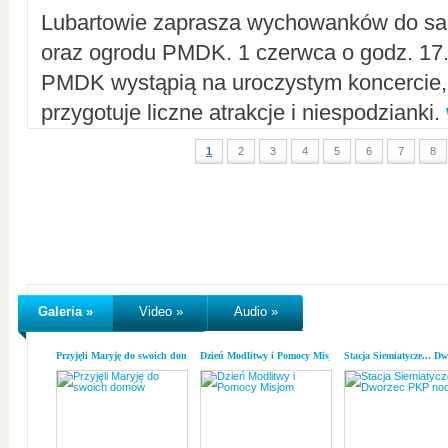
Lubartowie zaprasza wychowanków do sal
oraz ogrodu PMDK. 1 czerwca o godz. 17.0
PMDK wystąpią na uroczystym koncercie
przygotuje liczne atrakcje i niespodzianki.
1
2
3
4
5
6
7
8
Galeria »
Video »
Audio »
Przyjęli Maryję do swoich domów
Dzień Modlitwy i Pomocy Misjom
Stacja Siemiatycze... D