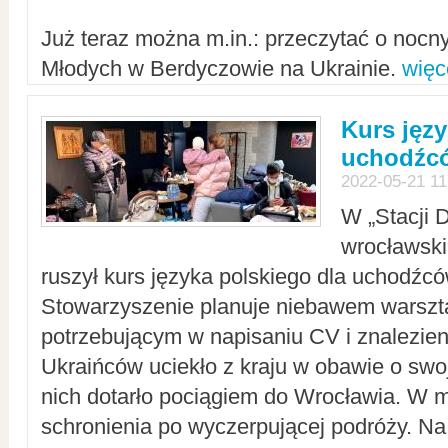
Już teraz można m.in.: przeczytać o noc
Młodych w Berdyczowie na Ukrainie.
więc
Kurs języ
uchodźcó
2022-05-21 11
W „Stacji D
wrocławsk
ruszył kurs języka polskiego dla uchodźcó
Stowarzyszenie planuje niebawem warszt
potrzebującym w napisaniu CV i znalezieni
Ukraińców uciekło z kraju w obawie o swoj
nich dotarło pociągiem do Wrocławia. W m
schronienia po wyczerpującej podróży. 