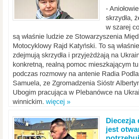
- Aniołowi
skrzydła, 
w szarej c
są właśnie ludzie ze Stowarzyszenia Mi
Motocyklowy Rajd Katyński. To są właśnie 
zdejmują skrzydła i przyjeżdżają na Ukrai
konkretną, realną pomoc mieszkającym tu
podczas rozmowy na antenie Radia Podlas
Samuela, ze Zgromadzenia Sióstr Alberty
Ubogim pracująca w Plebanówce na Ukrai
winnickim.
więcej »
Diecezja
jest otwa
potrzebu