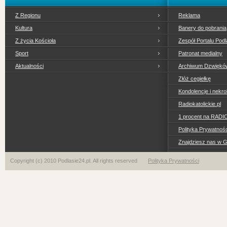
Z Regionu
Reklama
Kultura
Banery do pobrania
Z życia Kościoła
Zespół Portalu Podl
Sport
Patronat medialny
Aktualności
Archiwum Dzwiękó
Złóż cegiełkę
Kondolencje i nekro
Radiokatolickie.pl
1 procent na RADI
Polityka Prywatno
Znajdziesz nas w 
Copyright (c) 2010 Podlasie24.pl. All rights reserved
Polityka Prywatności