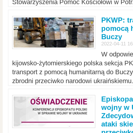
Stowarzyszenia Pomoc Kościołowi w Potr
PKWP: tr
pomocą h
Buczy
2022-04-11 16
W odpowied
kijowsko-żytomierskiego polska sekcja 
transport z pomocą humanitarną do Buczy,
zbrodni przeciwko narodowi ukraińskiemu
Episkopa
wojny w 
Zdecydow
ataki sk
przeciwk