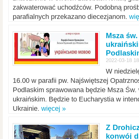
zakwaterować uchodźców. Podobną prośb
parafialnych przekazano diecezjanom.
wię
Msza św.
ukraińsk
Podlaski
2022-03-18 18
W niedziel
16.00 w parafii pw. Najświętszej Opatrzno
Podlaskim sprawowana będzie Msza Św. 
ukraińskim. Będzie to Eucharystia w intenc
Ukrainie.
więcej »
Z Drohic
konwój d