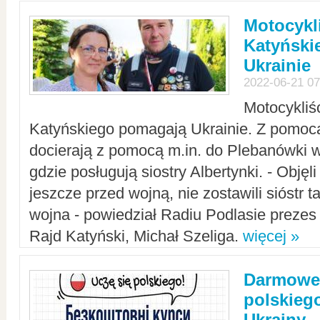
Motocykli
Katyński
Ukrainie
2022-06-21 07
Motocykliś
Katyńskiego pomagają Ukrainie. Z pomoc
docierają z pomocą m.in. do Plebanówki w
gdzie posługują siostry Albertynki. - Objęl
jeszcze przed wojną, nie zostawili sióstr 
wojna - powiedział Radiu Podlasie preze
Rajd Katyński, Michał Szeliga.
więcej »
Darmowe 
polskiego
Ukrainy