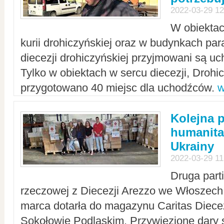
2022-03-29 12
W obiektac
kurii drohiczyńskiej oraz w budynkach para
diecezji drohiczyńskiej przyjmowani są uc
Tylko w obiektach w sercu diecezji, Drohi
przygotowano 40 miejsc dla uchodźców.
w
Kolejna 
humanita
Ukrainy
2022-03-29 11
Druga part
rzeczowej z Diecezji Arezzo we Włoszech 
marca dotarła do magazynu Caritas Diecez
Sokołowie Podlaskim. Przywiezione dary 