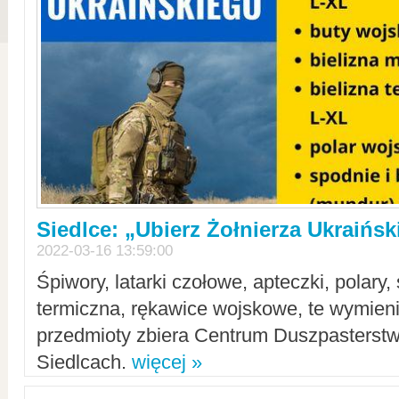
Siedlce: „Ubierz Żołnierza Ukraińs
2022-03-16 13:59:00
Śpiwory, latarki czołowe, apteczki, polary, 
termiczna, rękawice wojskowe, te wymieni
przedmioty zbiera Centrum Duszpasterst
Siedlcach.
więcej »