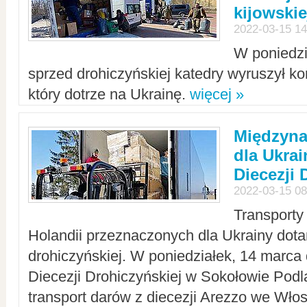
kijowskie
2022-03-15 14
W poniedzi
sprzed drohiczyńskiej katedry wyruszył k
który dotrze na Ukrainę.
więcej »
Międzyn
dla Ukra
Diecezji 
2022-03-15 08
Transporty
Holandii przeznaczonych dla Ukrainy dotar
drohiczyńskiej. W poniedziałek, 14 marca 
Diecezji Drohiczyńskiej w Sokołowie Pod
transport darów z diecezji Arezzo we Wło