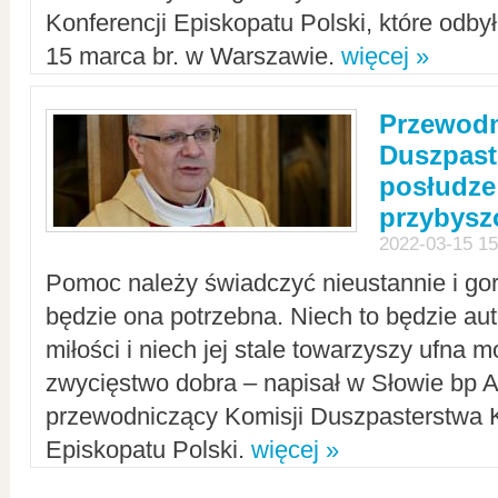
Konferencji Episkopatu Polski, które odbył
15 marca br. w Warszawie.
więcej »
Przewodn
Duszpast
posłudze
przybys
2022-03-15 15
Pomoc należy świadczyć nieustannie i gorl
będzie ona potrzebna. Niech to będzie au
miłości i niech jej stale towarzyszy ufna m
zwycięstwo dobra – napisał w Słowie bp A
przewodniczący Komisji Duszpasterstwa K
Episkopatu Polski.
więcej »