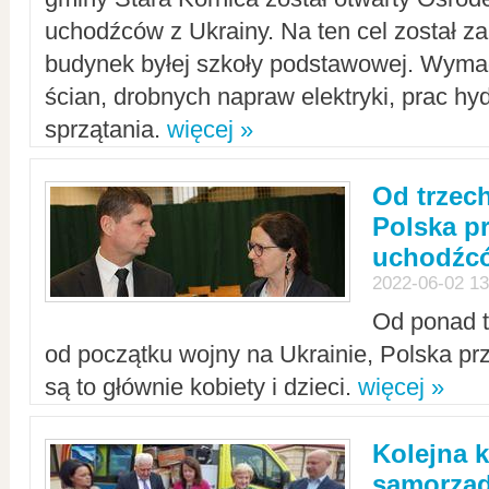
uchodźców z Ukrainy. Na ten cel został 
budynek byłej szkoły podstawowej. Wyma
ścian, drobnych napraw elektryki, prac hy
sprzątania.
więcej »
Od trzec
Polska p
uchodźcó
2022-06-02 13
Od ponad tr
od początku wojny na Ukrainie, Polska p
są to głównie kobiety i dzieci.
więcej »
Kolejna k
samorząd