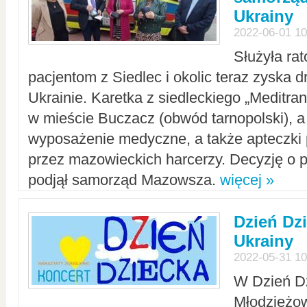
Ukrainy
2022-06-01 10
Służyła ra
pacjentom z Siedlec i okolic teraz zyska d
Ukrainie. Karetka z siedleckiego „Meditrans
w mieście Buczacz (obwód tarnopolski), a
wyposażenie medyczne, a także apteczki
przez mazowieckich harcerzy. Decyzję o 
podjął samorząd Mazowsza.
więcej »
Dzień Dz
Ukrainy
2022-05-31 10
W Dzień D
Młodzieżo