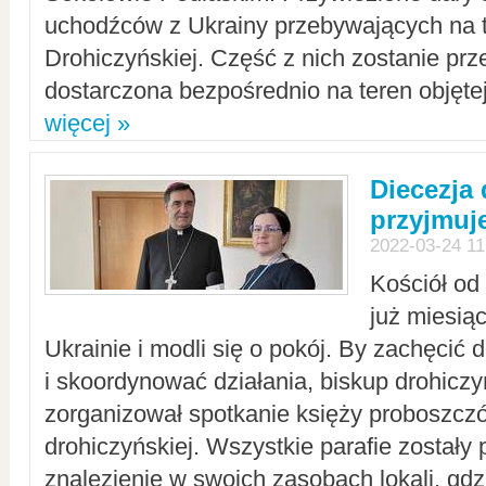
uchodźców z Ukrainy przebywających na t
Drohiczyńskiej. Część z nich zostanie pr
dostarczona bezpośrednio na teren objęte
więcej »
Diecezja
przyjmuj
2022-03-24 11
Kościół od
już miesią
Ukrainie i modli się o pokój. By zachęcić
i skoordynować działania, biskup drohicz
zorganizował spotkanie księży proboszczó
drohiczyńskiej. Wszystkie parafie zostały
znalezienie w swoich zasobach lokali, gd