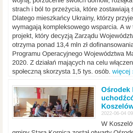
wojną, porzucenie swoich domów, rozłąka 
strach i ból to przeżycia, które zostawiają 
Dlatego mieszkańcy Ukrainy, którzy przyje
wymagają kompleksowego wsparcia. A w
projekt, który decyzją Zarządu Wojewód
otrzyma ponad 13,4 mln zł dofinansowani
Programu Operacyjnego Województwa Ma
2020. Z działań mających na celu włączeni
społeczną skorzysta 1,5 tys. osób.
więcej 
Ośrodek 
uchodźcó
Koszeló
2022-06-04 09
W Koszelów
gminy Stara Kornica został otwarty Ośro