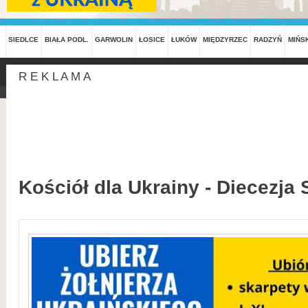
SIEDLCE
BIAŁA PODL.
GARWOLIN
ŁOSICE
ŁUKÓW
MIĘDZYRZEC
RADZYŃ
MIŃS
R E K L A M A
Kościół dla Ukrainy - Diecezja 