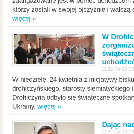
zaangażowane jest w pomoc uchodźcom z 
którzy zostali w swojej ojczyźnie i walczą 
więcej »
W Drohic
zorgani
świątecz
uchodźc
2022-04-25 13
W niedzielę, 24 kwietnia z inicjatywy bisk
drohiczyńskiego, starosty siemiatyckiego i
Drohiczyna odbyło się świąteczne spotka
Ukrainy.
więcej »
Dając nad
2022-04-16 09