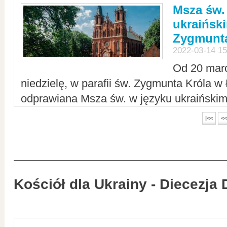
Msza św.
ukraiński
Zygmunta
2022-03-14 15
Od 20 mar
niedzielę, w parafii św. Zygmunta Króla w
odprawiana Msza św. w języku ukraiński
|<<
<<
Kościół dla Ukrainy - Diecezja