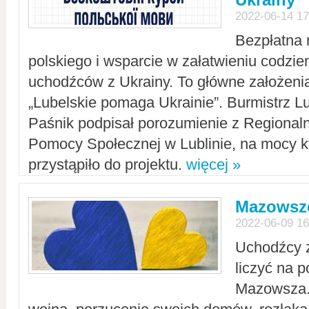
2022-06-14 17
Bezpłatna 
polskiego i wsparcie w załatwieniu codzi
uchodźców z Ukrainy. To główne założenia
„Lubelskie pomaga Ukrainie”. Burmistrz L
Paśnik podpisał porozumienie z Regiona
Pomocy Społecznej w Lublinie, na mocy k
przystąpiło do projektu.
więcej »
Mazowsze
2022-06-09 16
Uchodźcy 
liczyć na 
Mazowsza.