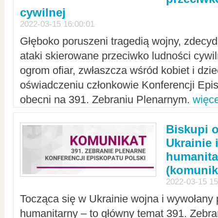
cywilnej
2022-03-15 16:00:01
Głęboko poruszeni tragedią wojny, zdecy
ataki skierowane przeciwko ludności cywi
ogrom ofiar, zwłaszcza wśród kobiet i dzie
oświadczeniu członkowie Konferencji Epis
obecni na 391. Zebraniu Plenarnym.
więce
Biskupi 
Ukrainie 
humanit
(komunik
2022-03-15 15
Tocząca się w Ukrainie wojna i wywołany 
humanitarny – to główny temat 391. Zebr