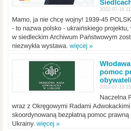
Siedlcac
2022-07-16 11
Mamo, ja nie chcę wojny! 1939-45 POLS
- to nazwa polsko - ukraińskiego projektu
w siedleckim Archiwum Państwowym zosta
niezwykła wystawa.
więcej »
Włodawa:
pomoc pr
obywatel
2022-07-13 15
Naczelna 
wraz z Okręgowymi Radami Adwokackimi 
skoordynowaną bezpłatną pomoc prawną d
Ukrainy.
więcej »