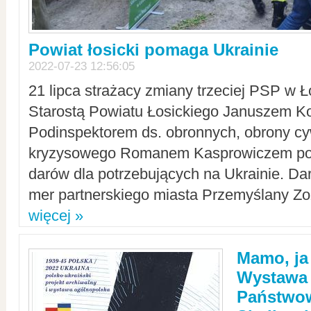
Powiat łosicki pomaga Ukrainie
2022-07-23 12:56:05
21 lipca strażacy zmiany trzeciej PSP w 
Starostą Powiatu Łosickiego Januszem Ko
Podinspektorem ds. obronnych, obrony cyw
kryzysowego Romanem Kasprowiczem po
darów dla potrzebujących na Ukrainie. Dar
mer partnerskiego miasta Przemyślany Zo
więcej »
Mamo, ja
Wystawa
Państwo