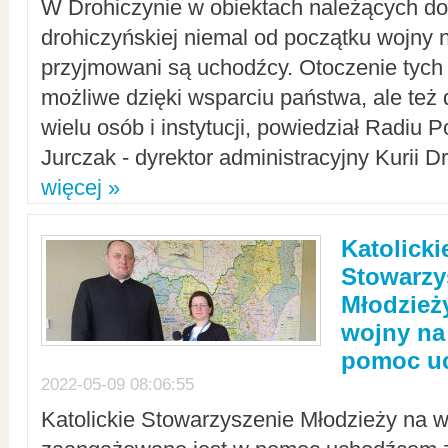
W Drohiczynie w obiektach należących do 
drohiczyńskiej niemal od początku wojny 
przyjmowani są uchodźcy. Otoczenie tych 
możliwe dzięki wsparciu państwa, ale też 
wielu osób i instytucji, powiedział Radiu P
Jurczak - dyrektor administracyjny Kurii D
więcej »
Katolicki
Stowarzy
Młodzież
wojny na 
pomoc u
2022-05-09 08:06:55
Katolickie Stowarzyszenie Młodzieży na w