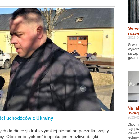
Serw
rozwi
2023-0
Sewer 
wykorz
sprzęt
gwaran
Na ja
uwag
2023-02
ści uchodźców z Ukrainy
Choć ni
najleps
ch do diecezji drohiczyńskiej niemal od początku wojny
telewi
y. Otoczenie tych osób opieką jest możliwe dzięki
technol