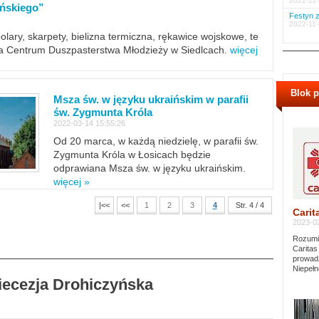
2022-12-
ińskiego”
Festyn z
2022-11-
polary, skarpety, bielizna termiczna, rękawice wojskowe, te
ra Centrum Duszpasterstwa Młodzieży w Siedlcach.
więcej
Blok 
Msza św. w języku ukraińskim w parafii
św. Zygmunta Króla
2022-03-14 15:55:26
Od 20 marca, w każdą niedzielę, w parafii św.
Zygmunta Króla w Łosicach będzie
odprawiana Msza św. w języku ukraińskim.
więcej »
|<<
<<
1
2
3
4
Str. 4 / 4
Carit
2023-02
Rozumie
Caritas
prowadz
Niepełn
Diecezja Drohiczyńska