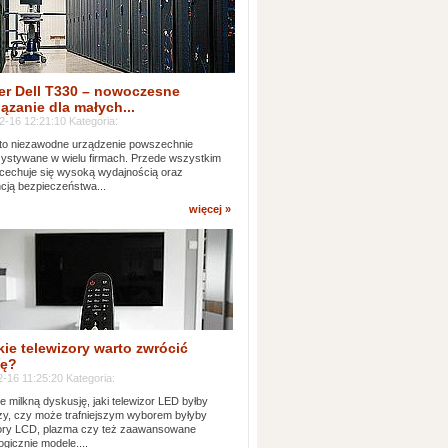
er Dell T330 – nowoczesne
ązanie dla małych...
2-16 12:21:10 Kategoria:
to niezawodne urządzenie powszechnie
ystywane w wielu firmach. Przede wszystkim
 cechuje się wysoką wydajnością oraz
cją bezpieczeństwa...
więcej »
kie telewizory warto zwrócić
ę?
-16 11:25:20 Kategoria:
e milkną dyskusję, jaki telewizor LED byłby
zy, czy może trafniejszym wyborem byłyby
zory LCD, plazma czy też zaawansowane
ogicznie modele....