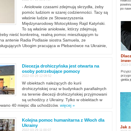
relaksu
powinna
- Aniołowie czasami zdejmują skrzydła, żeby
po nawe
pomóc ludziom w szarej codzienności. Tacy są
właśnie ludzie ze Stowarzyszenia
Międzynarodowy Motocyklowy Rajd Katyński.
To są właśnie aniołowie, którzy zdejmują
, żeby nieść konkretną, realną pomoc mieszkającym tu
a antenie Radia Podlasie siostra Samuela, ze
sługujących Ubogim pracująca w Plebanówce na Ukrainie,
Dlacz
inwes
2023-0
Diecezja drohiczyńska jest otwarta na
osoby potrzebujące pomocy
Przyjrz
przygo
2022-03-29 12:09:52
giełda 
W obiektach należących do kurii
drohiczyńskiej oraz w budynkach parafialnych
na terenie diecezji drohiczyńskiej przyjmowani
są uchodźcy z Ukrainy. Tylko w obiektach w
towano 40 miejsc dla uchodźców.
więcej »
Kolejna pomoc humanitarna z Włoch dla
Ukrainy
Jak z
2022-03-29 11:00:07