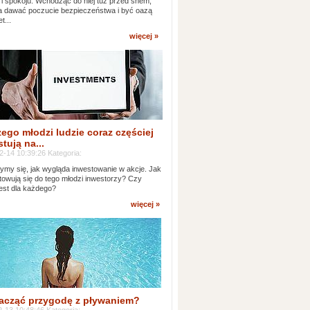
 i spokoju. Wchodząc do niej tuż przed snem,
 dawać poczucie bezpieczeństwa i być oazą
t...
więcej »
ego młodzi ludzie coraz częściej
tują na...
2-14 10:39:26 Kategoria:
ymy się, jak wygląda inwestowanie w akcje. Jak
towują się do tego młodzi inwestorzy? Czy
jest dla każdego?
więcej »
acząć przygodę z pływaniem?