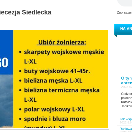
iecezja Siedlecka
Zapraszam
NA AN
O tym
ante
2023-02
Codzien
polecam
Katolic
Jabłkow
Jak wspi
2022-12-
Radiowa 