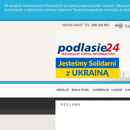
W serwisie internetowym Podlasie24 są wykorzystywane pliki cookies. Stosuje
Korzystanie z witryny bez zmiany ustawień Twojej przeglądarki oznacza, że 
SEKRETARIAT TEL:
500 105 907
SIEDLCE
BIAŁA PODL.
GARWOLIN
ŁOSICE
ŁU
R E K L A M A