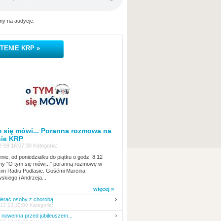
y na audycje:
TENIE KRP »
 się mówi... Poranna rozmowa na
nie KRP
-09 16:07:30 Kategoria:
nie, od poniedziałku do piątku o godz. 8:12
y "O tym się mówi..." poranną rozmowę w
kim Radiu Podlasie. Gośćmi Marcina
skiego i Andrzeja...
więcej »
erać osoby z chorobą...
13 13:12:00 Kategoria:
nowenna przed jubileuszem...