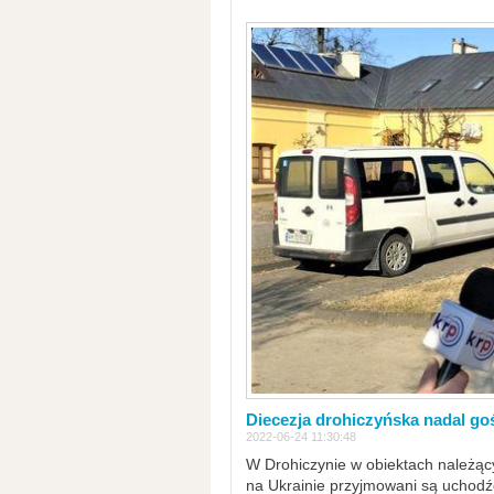
Diecezja drohiczyńska nadal go
2022-06-24 11:30:48
W Drohiczynie w obiektach należący
na Ukrainie przyjmowani są uchodźc