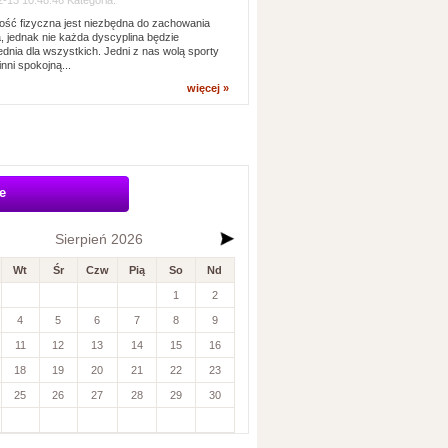
-13 10:48:46 Kategoria:
ść fizyczna jest niezbędna do zachowania
, jednak nie każda dyscyplina będzie
dnia dla wszystkich. Jedni z nas wolą sporty
inni spokojną...
więcej »
e
Sierpień 2026
Wt
Śr
Czw
Pią
So
Nd
1
2
4
5
6
7
8
9
11
12
13
14
15
16
18
19
20
21
22
23
25
26
27
28
29
30