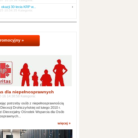
07 10:16:34 Kategoria:
 okazji 30-lecia KRP w...
25 10:54:35 Kategoria:
promocyjny »
as dla niepełnosprawnych
-16 14:38:58 Kategoria:
jąc potrzeby osób z niepełnosprawnością
 Diecezji Drohiczyńskiej od lutego 2010 r.
i Diecezjalny Ośrodek Wsparcia dla Osób
osprawnych...
więcej »