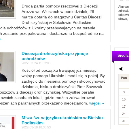
2023-02
Druga partia pomocy rzeczowej z Diecezji
Aktywno
zdrowia
Arezzo we Włoszech w poniedziałek, 28
odpowie
marca dotarła do magazynu Caritas Diecezji
siłowe, 
Drohiczyńskiej w Sokołowie Podlaskim.
dla uchodźców z Ukrainy przebywających na terenie
ich zostanie przepakowana i dostarczona bezpośrednio na
»
Diecezja drohiczyńska przyjmuje
Siedlc
uchodźców
2022-03-24 11:33:03
Kościół od początku trwającej już miesiąc
wojny pomaga Ukrainie i modli się o pokój. By
Pon
zachęcić do niesienia pomocy i skoordynować
działania, biskup drohiczyński Piotr Sawczuk
szczów z diecezji drohiczyńskiej. Wszystkie parafie
3
w swoich zasobach lokali, gdzie można zakwaterować
10
szeniach parafialnych przekazano diecezjanom.
więcej »
17
24
Msza św. w języku ukraińskim w Bielsku
31
Podlaskim
2022-03-18 18:38:53