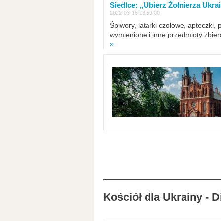
Siedlce: „Ubierz Żołnierza Ukra
2022-03-16 13:59:00
Śpiwory, latarki czołowe, apteczki, 
wymienione i inne przedmioty zbie
»
Kościół dla Ukrainy - 