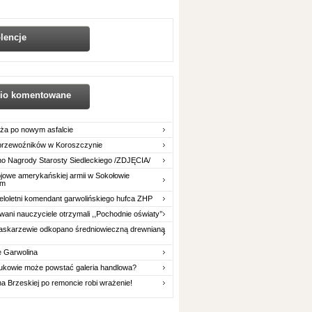
lencje
nio komentowane
ża po nowym asfalcie
 przewoźników w Koroszczynie
o Nagrody Starosty Siedleckiego /ZDJĘCIA/
owe amerykańskiej armii w Sokołowie
im
eloletni komendant garwolińskiego hufca ZHP
ani nauczyciele otrzymali ,,Pochodnie oświaty’’
askarzewie odkopano średniowieczną drewnianą
e Garwolina
ukowie może powstać galeria handlowa?
na Brzeskiej po remoncie robi wrażenie!