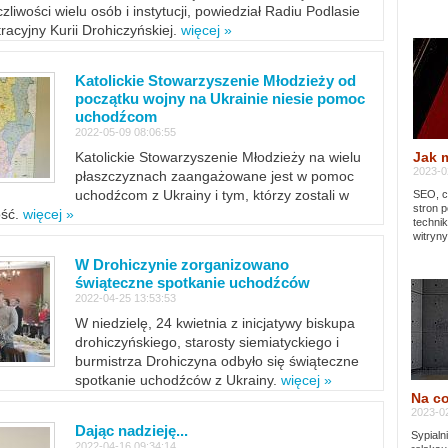
zliwości wielu osób i instytucji, powiedział Radiu Podlasie
tracyjny Kurii Drohiczyńskiej.
więcej »
Katolickie Stowarzyszenie Młodzieży od
początku wojny na Ukrainie niesie pomoc
uchodźcom
2022-05-09 08:06:55
Jak 
Katolickie Stowarzyszenie Młodzieży na wielu
2023-02
płaszczyznach zaangażowane jest w pomoc
uchodźcom z Ukrainy i tym, którzy zostali w
SEO, cz
stron p
ość.
więcej »
techni
witryny
W Drohiczynie zorganizowano
świąteczne spotkanie uchodźców
2022-04-25 13:53:53
W niedzielę, 24 kwietnia z inicjatywy biskupa
drohiczyńskiego, starosty siemiatyckiego i
burmistrza Drohiczyna odbyło się świąteczne
spotkanie uchodźców z Ukrainy.
więcej »
Na co
2023-02
Dając nadzieję...
Sypialn
2022-04-16 09:34:14