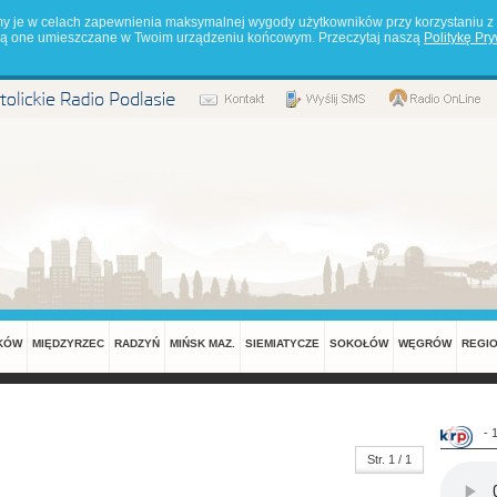
my je w celach zapewnienia maksymalnej wygody użytkowników przy korzystaniu z 
będą one umieszczane w Twoim urządzeniu końcowym. Przeczytaj naszą
Politykę Pr
KÓW
MIĘDZYRZEC
RADZYŃ
MIŃSK MAZ.
SIEMIATYCZE
SOKOŁÓW
WĘGRÓW
REGI
- 
Str. 1 / 1