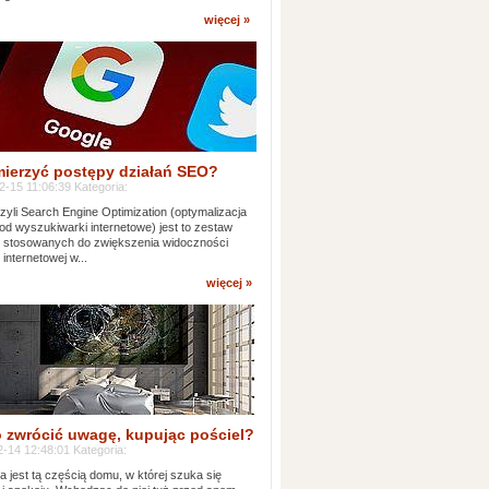
więcej »
mierzyć postępy działań SEO?
-15 11:06:39 Kategoria:
yli Search Engine Optimization (optymalizacja
od wyszukiwarki internetowe) jest to zestaw
k stosowanych do zwiększenia widoczności
 internetowej w...
więcej »
 zwrócić uwagę, kupując pościel?
-14 12:48:01 Kategoria:
ia jest tą częścią domu, w której szuka się