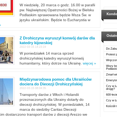
W niedzielę, 20 marca o godz. 16.00 w parafii
pw. Najświętszej Opatrzności Bożej w Bielsku
Kondo
Podlaskim sprawowana będzie Msza Św. w
języku ukraińskim. Będzie to Eucharystia w
»
Ostat
Z Drohiczyna wyruszył konwój darów dla
katedry kijowskiej
2022-03-15 14:23:19
Do Zabu
W poniedziałek 14 marca sprzed
Protest
drohiczyńskiej katedry wyruszył konwój
Wręczon
humanitarny, który dotrze na Ukrainę.
więcej »
Wozy boj
Podlask
Zmarł wi
Międzynarodowa pomoc dla Ukraińców
Emerytow
dociera do Diecezji Drohiczyńskiej
Czy w Ł
2022-03-15 08:04:35
drogę?
Transporty darów z Włoch i Holandii
600-leci
przeznaczonych dla Ukrainy dotarły do
Czy w Ł
diecezji drohiczyńskiej. W poniedziałek, 14
Kościół 
marca do siedziby Caritas Diecezji
im dostarczono transport darów z diecezji Arezzo we