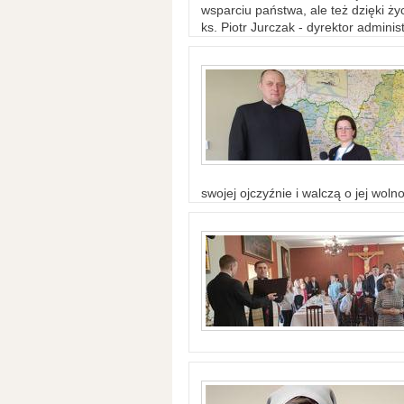
wsparciu państwa, ale też dzięki życ
ks. Piotr Jurczak - dyrektor adminis
swojej ojczyźnie i walczą o jej woln