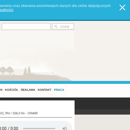
serwisu oraz zbierania anonimowych danych dla celów statystycznych.
ywatności
.
ON
KOŚCIÓŁ
REKLAMA
KONTAKT
PRACA
101,7fm / 106,0 fm - ONAIR