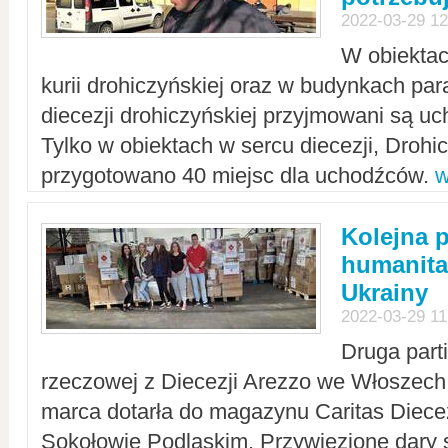
2022-03-29 12
W obiektac
kurii drohiczyńskiej oraz w budynkach para
diecezji drohiczyńskiej przyjmowani są uc
Tylko w obiektach w sercu diecezji, Drohi
przygotowano 40 miejsc dla uchodźców.
w
Kolejna 
humanita
Ukrainy
2022-03-29 11
Druga part
rzeczowej z Diecezji Arezzo we Włoszech 
marca dotarła do magazynu Caritas Diecez
Sokołowie Podlaskim. Przywiezione dary 