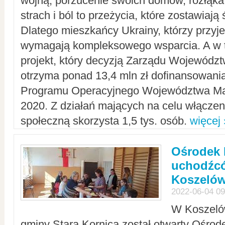
wojną, porzucenie swoich domów, rozłąka 
strach i ból to przeżycia, które zostawiają 
Dlatego mieszkańcy Ukrainy, którzy przyje
wymagają kompleksowego wsparcia. A w
projekt, który decyzją Zarządu Wojewód
otrzyma ponad 13,4 mln zł dofinansowani
Programu Operacyjnego Województwa Ma
2020. Z działań mających na celu włączeni
społeczną skorzysta 1,5 tys. osób.
więcej 
Ośrodek 
uchodźcó
Koszeló
2022-06-04 09
W Koszelów
gminy Stara Kornica został otwarty Ośro