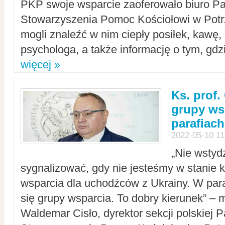
PKP swoje wsparcie zaoferowało biuro P
Stowarzyszenia Pomoc Kościołowi w Potr
mogli znaleźć w nim ciepły posiłek, kawę,
psychologa, a także informację o tym, gdzi
więcej »
Ks. prof.
grupy ws
parafiach
2022-05-10 11
„Nie wstyd
sygnalizować, gdy nie jesteśmy w stanie
wsparcia dla uchodźców z Ukrainy. W para
się grupy wsparcia. To dobry kierunek” – m
Waldemar Cisło, dyrektor sekcji polskiej 