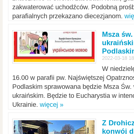
zakwaterować uchodźców. Podobną prośb
parafialnych przekazano diecezjanom.
wię
Msza św.
ukraińsk
Podlaski
2022-03-18 18
W niedziel
16.00 w parafii pw. Najświętszej Opatrzno
Podlaskim sprawowana będzie Msza Św. 
ukraińskim. Będzie to Eucharystia w intenc
Ukrainie.
więcej »
Z Drohic
konwój d