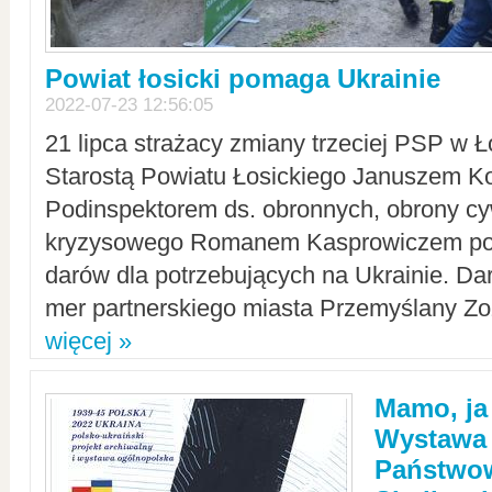
Powiat łosicki pomaga Ukrainie
2022-07-23 12:56:05
21 lipca strażacy zmiany trzeciej PSP w 
Starostą Powiatu Łosickiego Januszem Ko
Podinspektorem ds. obronnych, obrony cyw
kryzysowego Romanem Kasprowiczem po
darów dla potrzebujących na Ukrainie. Dar
mer partnerskiego miasta Przemyślany Zo
więcej »
Mamo, ja
Wystawa
Państwo