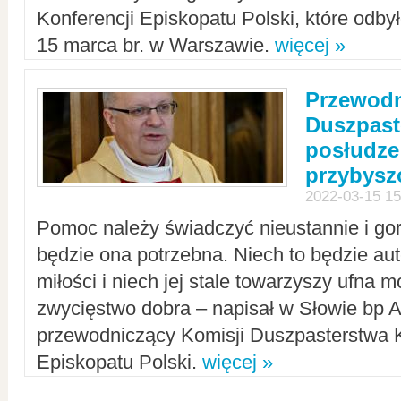
Konferencji Episkopatu Polski, które odbył
15 marca br. w Warszawie.
więcej »
Przewodn
Duszpast
posłudze
przybys
2022-03-15 15
Pomoc należy świadczyć nieustannie i gorl
będzie ona potrzebna. Niech to będzie au
miłości i niech jej stale towarzyszy ufna m
zwycięstwo dobra – napisał w Słowie bp A
przewodniczący Komisji Duszpasterstwa K
Episkopatu Polski.
więcej »