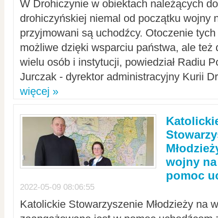
W Drohiczynie w obiektach należących do 
drohiczyńskiej niemal od początku wojny 
przyjmowani są uchodźcy. Otoczenie tych 
możliwe dzięki wsparciu państwa, ale też 
wielu osób i instytucji, powiedział Radiu P
Jurczak - dyrektor administracyjny Kurii D
więcej »
Katolicki
Stowarzy
Młodzież
wojny na 
pomoc u
2022-05-09 08:06:55
Katolickie Stowarzyszenie Młodzieży na w