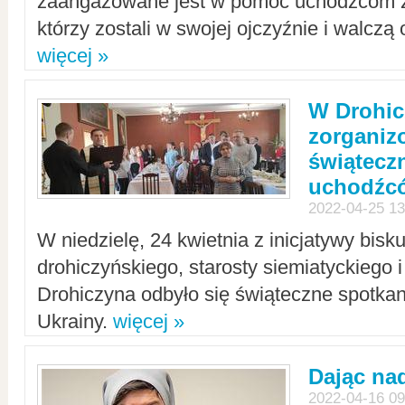
zaangażowane jest w pomoc uchodźcom z 
którzy zostali w swojej ojczyźnie i walczą 
więcej »
W Drohic
zorgani
świątecz
uchodźc
2022-04-25 13
W niedzielę, 24 kwietnia z inicjatywy bisk
drohiczyńskiego, starosty siemiatyckiego i
Drohiczyna odbyło się świąteczne spotka
Ukrainy.
więcej »
Dając nad
2022-04-16 09