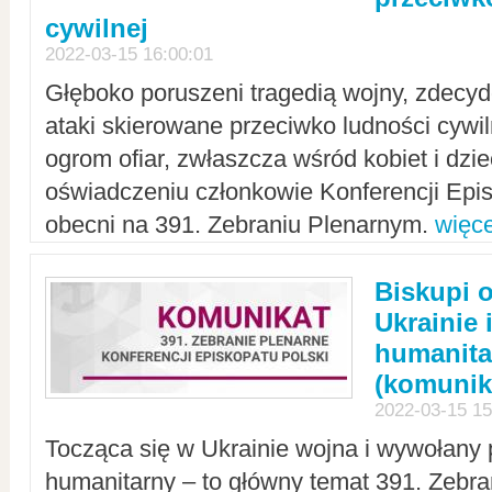
cywilnej
2022-03-15 16:00:01
Głęboko poruszeni tragedią wojny, zdecy
ataki skierowane przeciwko ludności cywi
ogrom ofiar, zwłaszcza wśród kobiet i dzie
oświadczeniu członkowie Konferencji Epis
obecni na 391. Zebraniu Plenarnym.
więce
Biskupi 
Ukrainie 
humanit
(komunik
2022-03-15 15
Tocząca się w Ukrainie wojna i wywołany 
humanitarny – to główny temat 391. Zebr