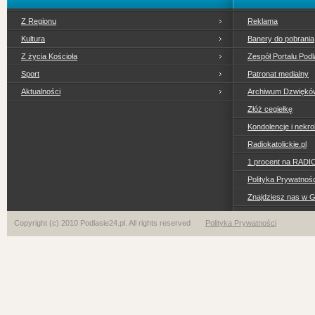
Z Regionu
Reklama
Kultura
Banery do pobrania
Z życia Kościoła
Zespół Portalu Podl
Sport
Patronat medialny
Aktualności
Archiwum Dzwiękó
Złóż cegiełkę
Kondolencje i nekro
Radiokatolickie.pl
1 procent na RADI
Polityka Prywatno
Znajdziesz nas w 
Copyright (c) 2010 Podlasie24.pl. All rights reserved
Polityka Prywatności