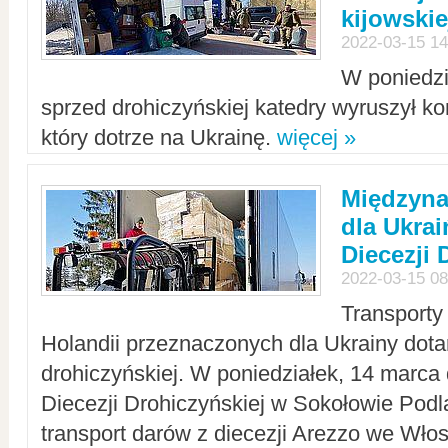
kijowskie
2022-03-15 14
W poniedzi
sprzed drohiczyńskiej katedry wyruszył k
który dotrze na Ukrainę.
więcej »
Międzyn
dla Ukra
Diecezji 
2022-03-15 08
Transporty
Holandii przeznaczonych dla Ukrainy dotar
drohiczyńskiej. W poniedziałek, 14 marca 
Diecezji Drohiczyńskiej w Sokołowie Pod
transport darów z diecezji Arezzo we Wło