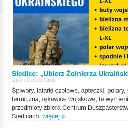
Siedlce: „Ubierz Żołnierza Ukraińs
2022-03-16 13:59:00
Śpiwory, latarki czołowe, apteczki, polary, 
termiczna, rękawice wojskowe, te wymieni
przedmioty zbiera Centrum Duszpasterst
Siedlcach.
więcej »