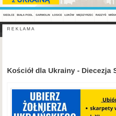
SIEDLCE
BIAŁA PODL.
GARWOLIN
ŁOSICE
ŁUKÓW
MIĘDZYRZEC
RADZYŃ
MIŃS
R E K L A M A
Kościół dla Ukrainy - Diecezja 