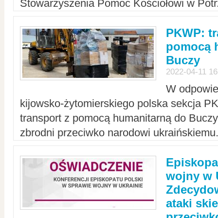
Stowarzyszenia Pomoc Kościołowi w Potr
PKWP: tr
pomocą h
Buczy
2022-04-11 16
W odpowied
kijowsko-żytomierskiego polska sekcja 
transport z pomocą humanitarną do Buczy,
zbrodni przeciwko narodowi ukraińskiemu
Episkopa
wojny w 
Zdecydow
ataki sk
przeciwk