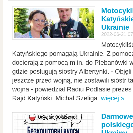
Motocykli
Katyński
Ukrainie
2022-06-21 07
Motocykliś
Katyńskiego pomagają Ukrainie. Z pomoc
docierają z pomocą m.in. do Plebanówki w
gdzie posługują siostry Albertynki. - Objęl
jeszcze przed wojną, nie zostawili sióstr 
wojna - powiedział Radiu Podlasie preze
Rajd Katyński, Michał Szeliga.
więcej »
Darmowe 
polskiego
Ukrainy