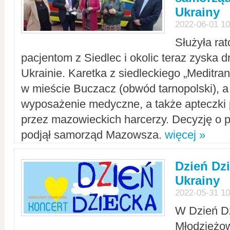
Ukrainy
2022-06-01 10
Służyła ra
pacjentom z Siedlec i okolic teraz zyska d
Ukrainie. Karetka z siedleckiego „Meditrans
w mieście Buczacz (obwód tarnopolski), a
wyposażenie medyczne, a także apteczki
przez mazowieckich harcerzy. Decyzję o 
podjął samorząd Mazowsza.
więcej »
Dzień Dz
Ukrainy
2022-05-31 10
W Dzień D
Młodzieżo