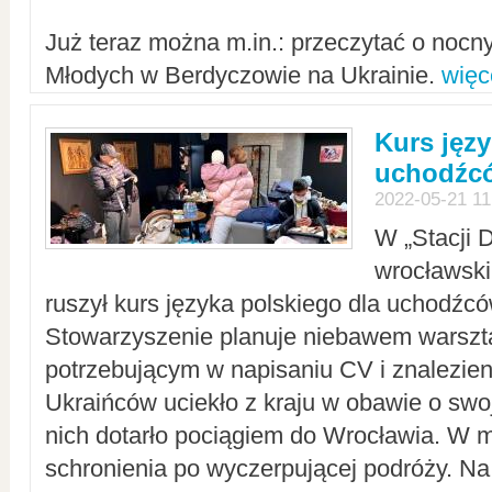
Już teraz można m.in.: przeczytać o noc
Młodych w Berdyczowie na Ukrainie.
więc
Kurs języ
uchodźcó
2022-05-21 11
W „Stacji D
wrocławsk
ruszył kurs języka polskiego dla uchodźcó
Stowarzyszenie planuje niebawem warszt
potrzebującym w napisaniu CV i znalezieni
Ukraińców uciekło z kraju w obawie o swoj
nich dotarło pociągiem do Wrocławia. W m
schronienia po wyczerpującej podróży. 