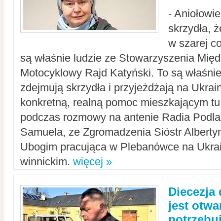
- Aniołowi
skrzydła, 
w szarej c
są właśnie ludzie ze Stowarzyszenia Mi
Motocyklowy Rajd Katyński. To są właśnie 
zdejmują skrzydła i przyjeżdżają na Ukrai
konkretną, realną pomoc mieszkającym tu
podczas rozmowy na antenie Radia Podlas
Samuela, ze Zgromadzenia Sióstr Alberty
Ubogim pracująca w Plebanówce na Ukrai
winnickim.
więcej »
Diecezja
jest otwa
potrzebu