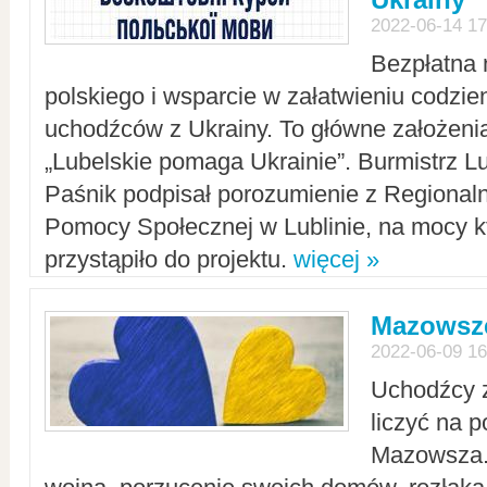
2022-06-14 17
Bezpłatna 
polskiego i wsparcie w załatwieniu codzi
uchodźców z Ukrainy. To główne założenia
„Lubelskie pomaga Ukrainie”. Burmistrz L
Paśnik podpisał porozumienie z Regiona
Pomocy Społecznej w Lublinie, na mocy k
przystąpiło do projektu.
więcej »
Mazowsze
2022-06-09 16
Uchodźcy 
liczyć na 
Mazowsza.