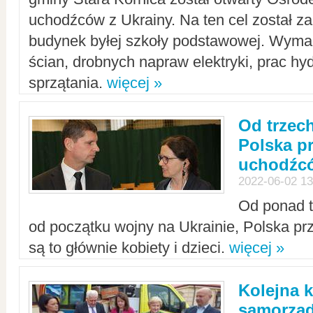
uchodźców z Ukrainy. Na ten cel został 
budynek byłej szkoły podstawowej. Wyma
ścian, drobnych napraw elektryki, prac hy
sprzątania.
więcej »
Od trzec
Polska p
uchodźcó
2022-06-02 13
Od ponad tr
od początku wojny na Ukrainie, Polska p
są to głównie kobiety i dzieci.
więcej »
Kolejna k
samorząd