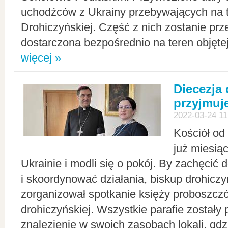
uchodźców z Ukrainy przebywających na t
Drohiczyńskiej. Część z nich zostanie pr
dostarczona bezpośrednio na teren objęte
więcej »
Diecezja
przyjmuj
2022-03-24 11
Kościół od
już miesią
Ukrainie i modli się o pokój. By zachęcić
i skoordynować działania, biskup drohicz
zorganizował spotkanie księży proboszczó
drohiczyńskiej. Wszystkie parafie zostały
znalezienie w swoich zasobach lokali, gd