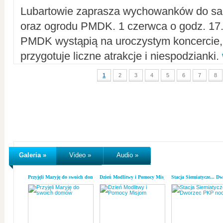
Lubartowie zaprasza wychowanków do sal
oraz ogrodu PMDK. 1 czerwca o godz. 17.0
PMDK wystąpią na uroczystym koncercie
przygotuje liczne atrakcje i niespodzianki.
1
2
3
4
5
6
7
8
Galeria »
Video »
Audio »
Przyjęli Maryję do swoich domów
Dzień Modlitwy i Pomocy Misjom
Stacja Siemiatycze... D