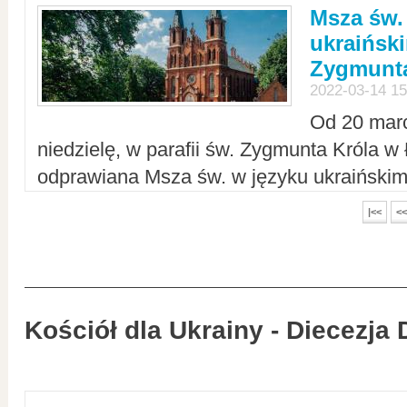
Msza św.
ukraiński
Zygmunta
2022-03-14 15
Od 20 mar
niedzielę, w parafii św. Zygmunta Króla w
odprawiana Msza św. w języku ukraiński
|<<
<<
Kościół dla Ukrainy - Diecezja