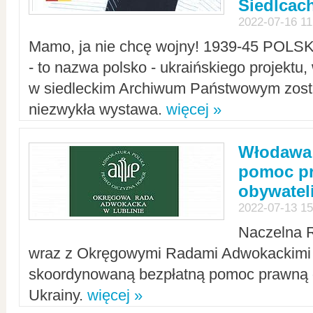
Siedlcac
2022-07-16 11
Mamo, ja nie chcę wojny! 1939-45 POLS
- to nazwa polsko - ukraińskiego projektu
w siedleckim Archiwum Państwowym zosta
niezwykła wystawa.
więcej »
Włodawa:
pomoc pr
obywatel
2022-07-13 15
Naczelna 
wraz z Okręgowymi Radami Adwokackimi 
skoordynowaną bezpłatną pomoc prawną d
Ukrainy.
więcej »