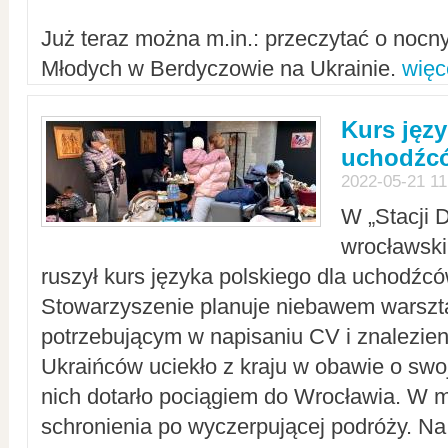
Już teraz można m.in.: przeczytać o noc
Młodych w Berdyczowie na Ukrainie.
więc
Kurs języ
uchodźcó
2022-05-21 11
W „Stacji D
wrocławsk
ruszył kurs języka polskiego dla uchodźcó
Stowarzyszenie planuje niebawem warszt
potrzebującym w napisaniu CV i znalezieni
Ukraińców uciekło z kraju w obawie o swoj
nich dotarło pociągiem do Wrocławia. W m
schronienia po wyczerpującej podróży. 