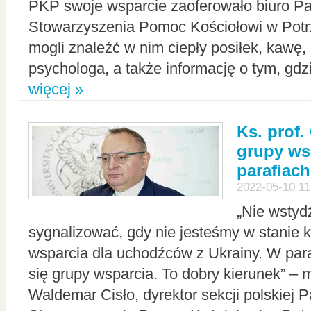
PKP swoje wsparcie zaoferowało biuro P
Stowarzyszenia Pomoc Kościołowi w Potr
mogli znaleźć w nim ciepły posiłek, kawę,
psychologa, a także informację o tym, gdzi
więcej »
Ks. prof.
grupy ws
parafiach
2022-05-10 11
„Nie wstyd
sygnalizować, gdy nie jesteśmy w stanie
wsparcia dla uchodźców z Ukrainy. W para
się grupy wsparcia. To dobry kierunek” – m
Waldemar Cisło, dyrektor sekcji polskiej 