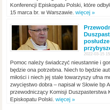
Konferencji Episkopatu Polski, które odbył
15 marca br. w Warszawie.
więcej »
Przewodn
Duszpast
posłudze
przybys
2022-03-15 15
Pomoc należy świadczyć nieustannie i gorl
będzie ona potrzebna. Niech to będzie au
miłości i niech jej stale towarzyszy ufna m
zwycięstwo dobra – napisał w Słowie bp A
przewodniczący Komisji Duszpasterstwa K
Episkopatu Polski.
więcej »