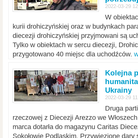
2022-03-29 12
W obiektac
kurii drohiczyńskiej oraz w budynkach para
diecezji drohiczyńskiej przyjmowani są uc
Tylko w obiektach w sercu diecezji, Drohi
przygotowano 40 miejsc dla uchodźców.
w
Kolejna 
humanita
Ukrainy
2022-03-29 11
Druga part
rzeczowej z Diecezji Arezzo we Włoszech 
marca dotarła do magazynu Caritas Diecez
Sokołowie Podlaskim. Przywiezione dary 