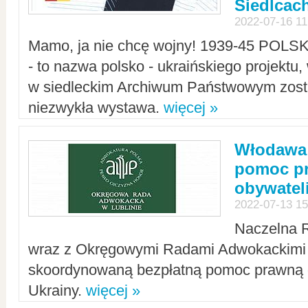
Siedlcac
2022-07-16 11
Mamo, ja nie chcę wojny! 1939-45 POLS
- to nazwa polsko - ukraińskiego projektu
w siedleckim Archiwum Państwowym zosta
niezwykła wystawa.
więcej »
Włodawa:
pomoc pr
obywatel
2022-07-13 15
Naczelna 
wraz z Okręgowymi Radami Adwokackimi 
skoordynowaną bezpłatną pomoc prawną d
Ukrainy.
więcej »