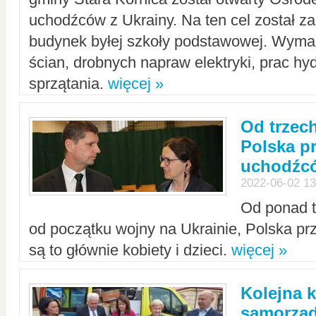
uchodźców z Ukrainy. Na ten cel został 
budynek byłej szkoły podstawowej. Wyma
ścian, drobnych napraw elektryki, prac hy
sprzątania.
więcej »
Od trzec
Polska p
uchodźcó
2022-06-02 13
Od ponad tr
od początku wojny na Ukrainie, Polska p
są to głównie kobiety i dzieci.
więcej »
Kolejna k
samorząd