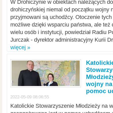
W Drohiczynie w obiektach należących do 
drohiczyńskiej niemal od początku wojny 
przyjmowani są uchodźcy. Otoczenie tych 
możliwe dzięki wsparciu państwa, ale też 
wielu osób i instytucji, powiedział Radiu P
Jurczak - dyrektor administracyjny Kurii D
więcej »
Katolicki
Stowarzy
Młodzież
wojny na 
pomoc u
2022-05-09 08:06:55
Katolickie Stowarzyszenie Młodzieży na w