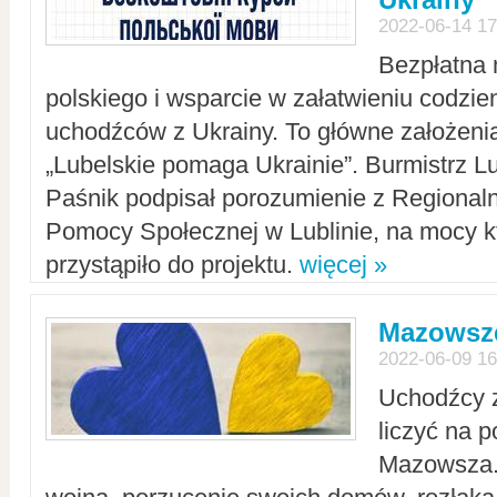
2022-06-14 17
Bezpłatna 
polskiego i wsparcie w załatwieniu codzi
uchodźców z Ukrainy. To główne założenia
„Lubelskie pomaga Ukrainie”. Burmistrz L
Paśnik podpisał porozumienie z Regiona
Pomocy Społecznej w Lublinie, na mocy k
przystąpiło do projektu.
więcej »
Mazowsze
2022-06-09 16
Uchodźcy 
liczyć na 
Mazowsza.