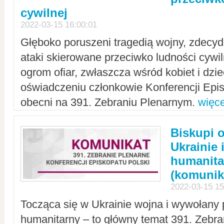
cywilnej
2022-03-15 16:00:01
Głęboko poruszeni tragedią wojny, zdecy
ataki skierowane przeciwko ludności cywi
ogrom ofiar, zwłaszcza wśród kobiet i dzie
oświadczeniu członkowie Konferencji Epis
obecni na 391. Zebraniu Plenarnym.
więce
Biskupi 
Ukrainie 
humanit
(komunik
2022-03-15 15
Tocząca się w Ukrainie wojna i wywołany 
humanitarny – to główny temat 391. Zebr