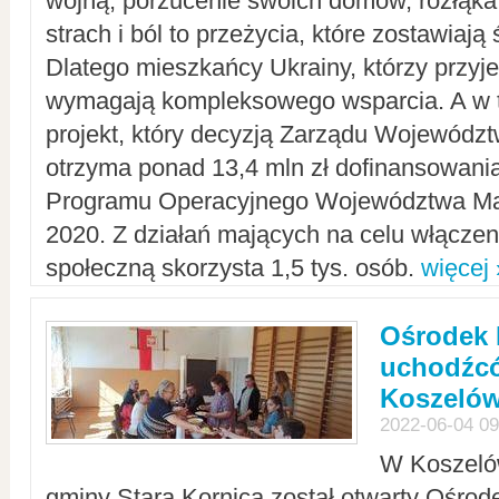
wojną, porzucenie swoich domów, rozłąka 
strach i ból to przeżycia, które zostawiają 
Dlatego mieszkańcy Ukrainy, którzy przyje
wymagają kompleksowego wsparcia. A w
projekt, który decyzją Zarządu Wojewód
otrzyma ponad 13,4 mln zł dofinansowani
Programu Operacyjnego Województwa Ma
2020. Z działań mających na celu włączeni
społeczną skorzysta 1,5 tys. osób.
więcej 
Ośrodek 
uchodźcó
Koszeló
2022-06-04 09
W Koszelów
gminy Stara Kornica został otwarty Ośro