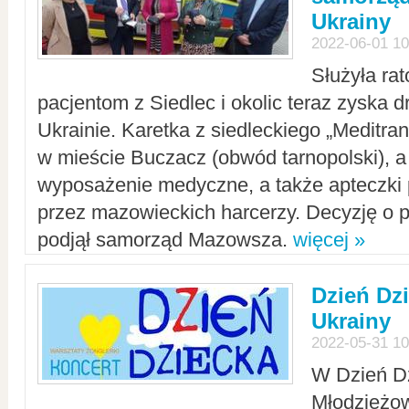
Ukrainy
2022-06-01 10
Służyła ra
pacjentom z Siedlec i okolic teraz zyska d
Ukrainie. Karetka z siedleckiego „Meditrans
w mieście Buczacz (obwód tarnopolski), a
wyposażenie medyczne, a także apteczki
przez mazowieckich harcerzy. Decyzję o 
podjął samorząd Mazowsza.
więcej »
Dzień Dz
Ukrainy
2022-05-31 10
W Dzień D
Młodzieżo