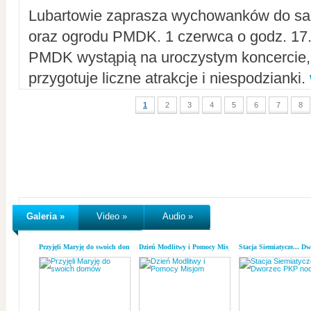
Lubartowie zaprasza wychowanków do sal
oraz ogrodu PMDK. 1 czerwca o godz. 17.0
PMDK wystąpią na uroczystym koncercie
przygotuje liczne atrakcje i niespodzianki.
1
2
3
4
5
6
7
8
Galeria »
Video »
Audio »
Przyjęli Maryję do swoich domów
Dzień Modlitwy i Pomocy Misjom
Stacja Siemiatycze... D