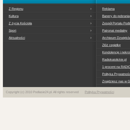
Z Regionu
Reklama
Kultura
Banery do pobrania
Z życia Kościoła
Zespół Portalu Podl
Sport
Patronat medialny
Aktualności
Archiwum Dzwiękó
Złóż cegiełkę
Kondolencje i nekro
Radiokatolickie.pl
1 procent na RADI
Polityka Prywatno
Znajdziesz nas w 
Copyright (c) 2010 Podlasie24.pl. All rights reserved
Polityka Prywatności