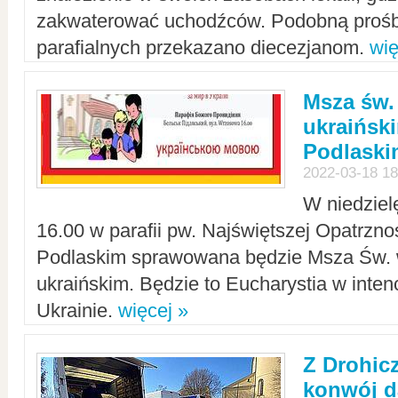
zakwaterować uchodźców. Podobną prośb
parafialnych przekazano diecezjanom.
wię
Msza św.
ukraińsk
Podlaski
2022-03-18 18
W niedziel
16.00 w parafii pw. Najświętszej Opatrzno
Podlaskim sprawowana będzie Msza Św. 
ukraińskim. Będzie to Eucharystia w intenc
Ukrainie.
więcej »
Z Drohic
konwój d