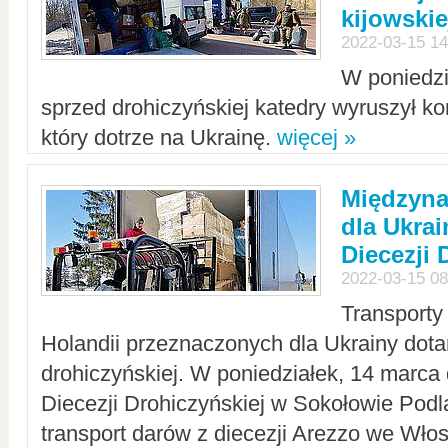
kijowskie
2022-03-15 14
W poniedzi
sprzed drohiczyńskiej katedry wyruszył k
który dotrze na Ukrainę.
więcej »
Międzyn
dla Ukra
Diecezji 
2022-03-15 08
Transporty
Holandii przeznaczonych dla Ukrainy dotar
drohiczyńskiej. W poniedziałek, 14 marca 
Diecezji Drohiczyńskiej w Sokołowie Pod
transport darów z diecezji Arezzo we Wło