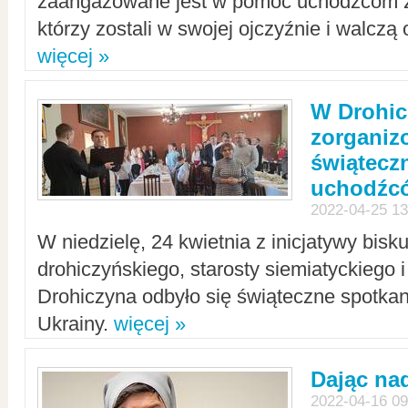
zaangażowane jest w pomoc uchodźcom z 
którzy zostali w swojej ojczyźnie i walczą 
więcej »
W Drohic
zorgani
świątecz
uchodźc
2022-04-25 13
W niedzielę, 24 kwietnia z inicjatywy bisk
drohiczyńskiego, starosty siemiatyckiego i
Drohiczyna odbyło się świąteczne spotka
Ukrainy.
więcej »
Dając nad
2022-04-16 09