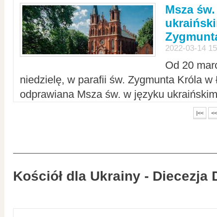
Msza św.
ukraiński
Zygmunta
2022-03-14 15
Od 20 mar
niedzielę, w parafii św. Zygmunta Króla w
odprawiana Msza św. w języku ukraiński
|<<
<<
Kościół dla Ukrainy - Diecezja