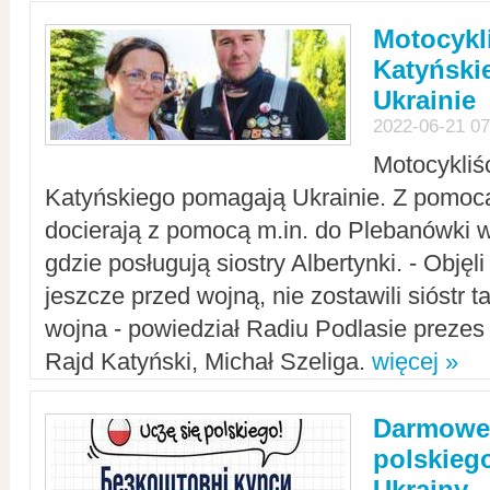
Motocykli
Katyński
Ukrainie
2022-06-21 07
Motocykliś
Katyńskiego pomagają Ukrainie. Z pomoc
docierają z pomocą m.in. do Plebanówki w
gdzie posługują siostry Albertynki. - Objęl
jeszcze przed wojną, nie zostawili sióstr 
wojna - powiedział Radiu Podlasie preze
Rajd Katyński, Michał Szeliga.
więcej »
Darmowe 
polskiego
Ukrainy