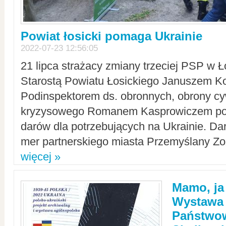
Powiat łosicki pomaga Ukrainie
2022-07-23 12:56:05
21 lipca strażacy zmiany trzeciej PSP w 
Starostą Powiatu Łosickiego Januszem Ko
Podinspektorem ds. obronnych, obrony cyw
kryzysowego Romanem Kasprowiczem po
darów dla potrzebujących na Ukrainie. Dar
mer partnerskiego miasta Przemyślany Zo
więcej »
Mamo, ja
Wystawa
Państwo