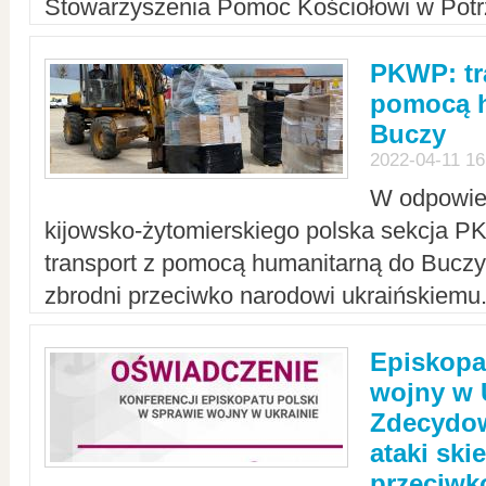
Stowarzyszenia Pomoc Kościołowi w Potr
PKWP: tr
pomocą h
Buczy
2022-04-11 16
W odpowied
kijowsko-żytomierskiego polska sekcja 
transport z pomocą humanitarną do Buczy,
zbrodni przeciwko narodowi ukraińskiemu
Episkopa
wojny w 
Zdecydow
ataki sk
przeciwk