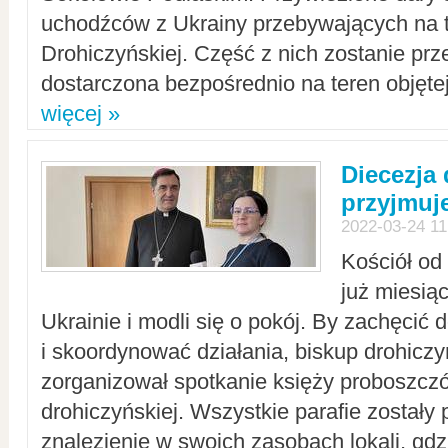
uchodźców z Ukrainy przebywających na t
Drohiczyńskiej. Część z nich zostanie pr
dostarczona bezpośrednio na teren objęte
więcej »
Diecezja
przyjmuj
2022-03-24 11
Kościół od
już miesią
Ukrainie i modli się o pokój. By zachęcić
i skoordynować działania, biskup drohicz
zorganizował spotkanie księży proboszczó
drohiczyńskiej. Wszystkie parafie zostały
znalezienie w swoich zasobach lokali, gd