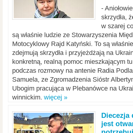
- Aniołowi
skrzydła, 
w szarej c
są właśnie ludzie ze Stowarzyszenia Mi
Motocyklowy Rajd Katyński. To są właśnie 
zdejmują skrzydła i przyjeżdżają na Ukrai
konkretną, realną pomoc mieszkającym tu
podczas rozmowy na antenie Radia Podlas
Samuela, ze Zgromadzenia Sióstr Alberty
Ubogim pracująca w Plebanówce na Ukrai
winnickim.
więcej »
Diecezja
jest otwa
potrzebu