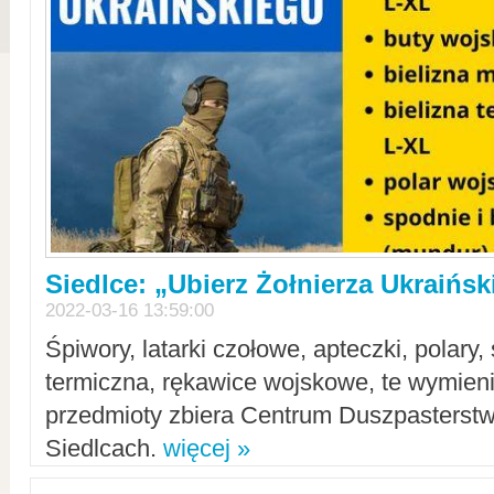
Siedlce: „Ubierz Żołnierza Ukraińs
2022-03-16 13:59:00
Śpiwory, latarki czołowe, apteczki, polary, 
termiczna, rękawice wojskowe, te wymieni
przedmioty zbiera Centrum Duszpasterst
Siedlcach.
więcej »