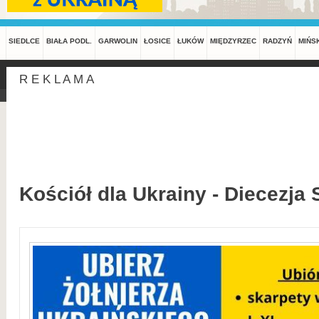
SIEDLCE
BIAŁA PODL.
GARWOLIN
ŁOSICE
ŁUKÓW
MIĘDZYRZEC
RADZYŃ
MIŃS
R E K L A M A
Kościół dla Ukrainy - Diecezja 