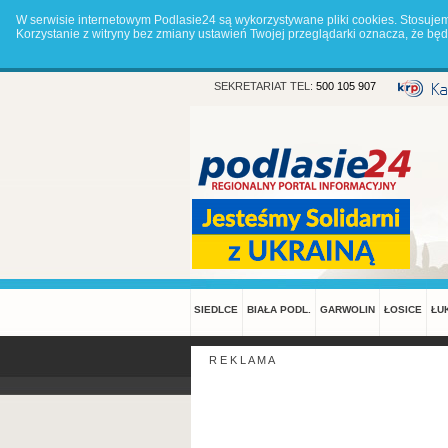
W serwisie internetowym Podlasie24 są wykorzystywane pliki cookies. Stosuje
Korzystanie z witryny bez zmiany ustawień Twojej przeglądarki oznacza, że 
SEKRETARIAT TEL:
500 105 907
SIEDLCE
BIAŁA PODL.
GARWOLIN
ŁOSICE
ŁU
R E K L A M A