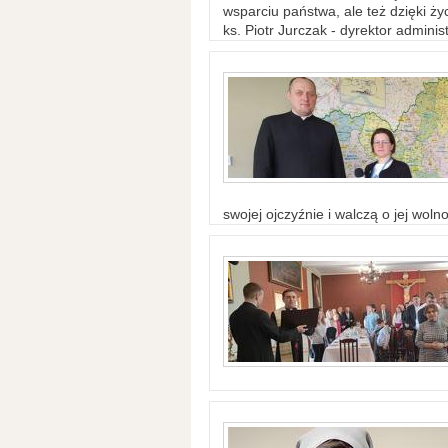
wsparciu państwa, ale też dzięki życ
ks. Piotr Jurczak - dyrektor adminis
swojej ojczyźnie i walczą o jej woln