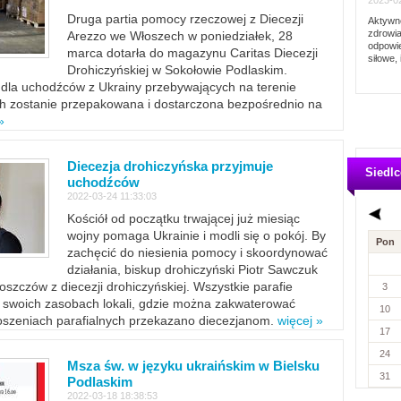
2023-02
Druga partia pomocy rzeczowej z Diecezji
Aktywno
zdrowia
Arezzo we Włoszech w poniedziałek, 28
odpowie
marca dotarła do magazynu Caritas Diecezji
siłowe, 
Drohiczyńskiej w Sokołowie Podlaskim.
dla uchodźców z Ukrainy przebywających na terenie
ich zostanie przepakowana i dostarczona bezpośrednio na
»
Diecezja drohiczyńska przyjmuje
Siedlc
uchodźców
2022-03-24 11:33:03
Kościół od początku trwającej już miesiąc
wojny pomaga Ukrainie i modli się o pokój. By
Pon
zachęcić do niesienia pomocy i skoordynować
działania, biskup drohiczyński Piotr Sawczuk
szczów z diecezji drohiczyńskiej. Wszystkie parafie
3
w swoich zasobach lokali, gdzie można zakwaterować
10
szeniach parafialnych przekazano diecezjanom.
więcej »
17
24
Msza św. w języku ukraińskim w Bielsku
31
Podlaskim
2022-03-18 18:38:53