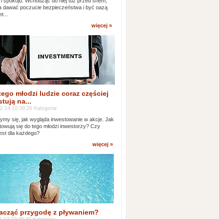
 i spokoju. Wchodząc do niej tuż przed snem,
 dawać poczucie bezpieczeństwa i być oazą
t...
więcej »
ego młodzi ludzie coraz częściej
tują na...
2-14 10:39:26 Kategoria:
ymy się, jak wygląda inwestowanie w akcje. Jak
towują się do tego młodzi inwestorzy? Czy
jest dla każdego?
więcej »
acząć przygodę z pływaniem?