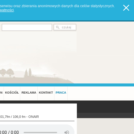
serwisu oraz zbierania anonimowych danych dla celów statystycznych.
ywatności
.
ON
KOŚCIÓŁ
REKLAMA
KONTAKT
PRACA
101,7fm / 106,0 fm - ONAIR