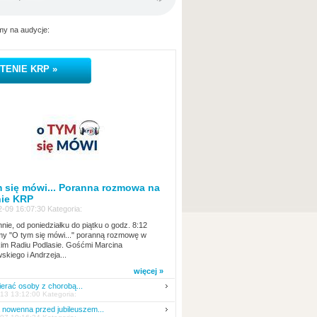
y na audycje:
TENIE KRP »
 się mówi... Poranna rozmowa na
nie KRP
-09 16:07:30 Kategoria:
nie, od poniedziałku do piątku o godz. 8:12
y "O tym się mówi..." poranną rozmowę w
kim Radiu Podlasie. Gośćmi Marcina
skiego i Andrzeja...
więcej »
erać osoby z chorobą...
13 13:12:00 Kategoria:
nowenna przed jubileuszem...