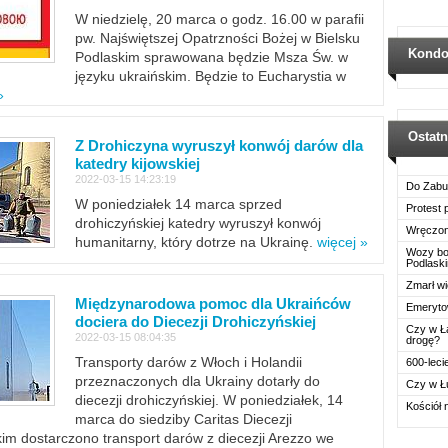
W niedzielę, 20 marca o godz. 16.00 w parafii
pw. Najświętszej Opatrzności Bożej w Bielsku
Kondo
Podlaskim sprawowana będzie Msza Św. w
języku ukraińskim. Będzie to Eucharystia w
»
Ostat
Z Drohiczyna wyruszył konwój darów dla
katedry kijowskiej
2022-03-15 14:23:19
Do Zabu
W poniedziałek 14 marca sprzed
Protest
drohiczyńskiej katedry wyruszył konwój
Wręczon
humanitarny, który dotrze na Ukrainę.
więcej »
Wozy boj
Podlask
Zmarł wi
Międzynarodowa pomoc dla Ukraińców
Emerytow
dociera do Diecezji Drohiczyńskiej
Czy w Ł
2022-03-15 08:04:35
drogę?
Transporty darów z Włoch i Holandii
600-leci
przeznaczonych dla Ukrainy dotarły do
Czy w Ł
diecezji drohiczyńskiej. W poniedziałek, 14
Kościół 
marca do siedziby Caritas Diecezji
im dostarczono transport darów z diecezji Arezzo we