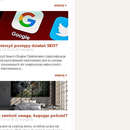
więcej »
mierzyć postępy działań SEO?
-15 11:06:39 Kategoria:
yli Search Engine Optimization (optymalizacja
od wyszukiwarki internetowe) jest to zestaw
k stosowanych do zwiększenia widoczności
 internetowej w...
więcej »
 zwrócić uwagę, kupując pościel?
-14 12:48:01 Kategoria:
ia jest tą częścią domu, w której szuka się