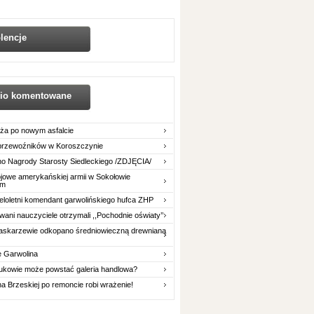
lencje
nio komentowane
ża po nowym asfalcie
 przewoźników w Koroszczynie
o Nagrody Starosty Siedleckiego /ZDJĘCIA/
owe amerykańskiej armii w Sokołowie
im
eloletni komendant garwolińskiego hufca ZHP
ani nauczyciele otrzymali ,,Pochodnie oświaty’’
askarzewie odkopano średniowieczną drewnianą
e Garwolina
ukowie może powstać galeria handlowa?
na Brzeskiej po remoncie robi wrażenie!