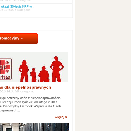
07 10:16:34 Kategoria:
 okazji 30-lecia KRP w...
25 10:54:35 Kategoria:
promocyjny »
as dla niepełnosprawnych
-16 14:38:58 Kategoria:
jąc potrzeby osób z niepełnosprawnością
 Diecezji Drohiczyńskiej od lutego 2010 r.
i Diecezjalny Ośrodek Wsparcia dla Osób
osprawnych...
więcej »