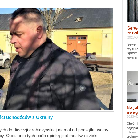
Serw
rozwi
2023-0
Sewer 
wykorz
sprzęt
gwaran
Na ja
uwag
2023-02
ści uchodźców z Ukrainy
Choć ni
najleps
ch do diecezji drohiczyńskiej niemal od początku wojny
telewi
y. Otoczenie tych osób opieką jest możliwe dzięki
technol