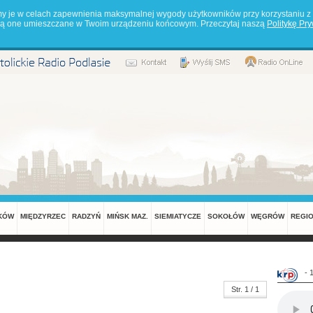
my je w celach zapewnienia maksymalnej wygody użytkowników przy korzystaniu z 
będą one umieszczane w Twoim urządzeniu końcowym. Przeczytaj naszą
Politykę Pr
KÓW
MIĘDZYRZEC
RADZYŃ
MIŃSK MAZ.
SIEMIATYCZE
SOKOŁÓW
WĘGRÓW
REGI
- 
Str. 1 / 1