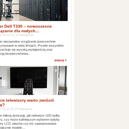
er Dell T330 – nowoczesne
ązanie dla małych...
2-16 12:21:10 Kategoria:
to niezawodne urządzenie powszechnie
ystywane w wielu firmach. Przede wszystkim
 cechuje się wysoką wydajnością oraz
cją bezpieczeństwa...
więcej »
kie telewizory warto zwrócić
ę?
-16 11:25:20 Kategoria:
e milkną dyskusję, jaki telewizor LED byłby
zy, czy może trafniejszym wyborem byłyby
zory LCD, plazma czy też zaawansowane
ogicznie modele....