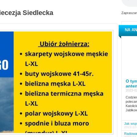
iecezja Siedlecka
Zapraszam
NA AN
O tym
ante
2023-02
Codzien
polecam
Katolic
Jabłkow
Jak wspi
2022-12-
Radiowa 