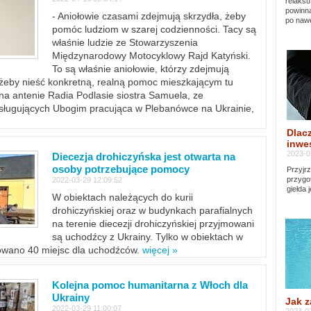
relaksu
powinna
- Aniołowie czasami zdejmują skrzydła, żeby
po nawe
pomóc ludziom w szarej codzienności. Tacy są
właśnie ludzie ze Stowarzyszenia
Międzynarodowy Motocyklowy Rajd Katyński.
To są właśnie aniołowie, którzy zdejmują
, żeby nieść konkretną, realną pomoc mieszkającym tu
a antenie Radia Podlasie siostra Samuela, ze
sługujących Ubogim pracująca w Plebanówce na Ukrainie,
Dlacz
inwes
2023-0
Diecezja drohiczyńska jest otwarta na
osoby potrzebujące pomocy
Przyjrz
przygo
2022-03-29 12:09:52
giełda 
W obiektach należących do kurii
drohiczyńskiej oraz w budynkach parafialnych
na terenie diecezji drohiczyńskiej przyjmowani
są uchodźcy z Ukrainy. Tylko w obiektach w
towano 40 miejsc dla uchodźców.
więcej »
Kolejna pomoc humanitarna z Włoch dla
Ukrainy
Jak z
2022-03-29 11:00:07