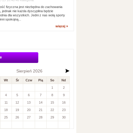
-13 10:48:46 Kategoria:
ść fizyczna jest niezbędna do zachowania
, jednak nie każda dyscyplina będzie
dnia dla wszystkich. Jedni z nas wolą sporty
inni spokojną...
więcej »
e
Sierpień 2026
Wt
Śr
Czw
Pią
So
Nd
1
2
4
5
6
7
8
9
11
12
13
14
15
16
18
19
20
21
22
23
25
26
27
28
29
30