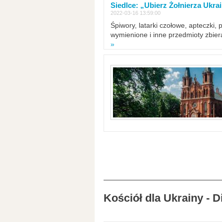
Siedlce: „Ubierz Żołnierza Ukra
2022-03-16 13:59:00
Śpiwory, latarki czołowe, apteczki, 
wymienione i inne przedmioty zbie
»
Kościół dla Ukrainy - 