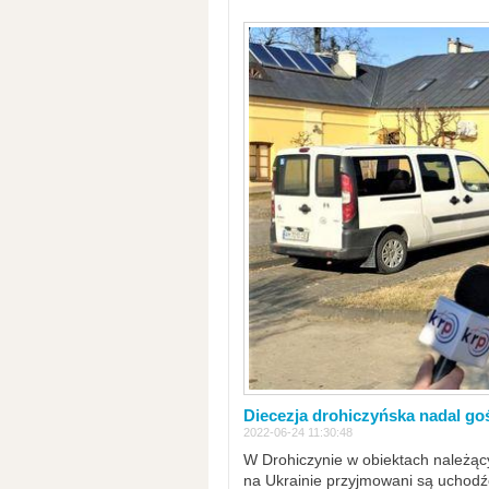
Diecezja drohiczyńska nadal go
2022-06-24 11:30:48
W Drohiczynie w obiektach należący
na Ukrainie przyjmowani są uchodźc