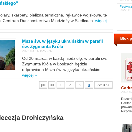
2022-12-
ińskiego”
Festyn z
2022-11-
polary, skarpety, bielizna termiczna, rękawice wojskowe, te
ra Centrum Duszpasterstwa Młodzieży w Siedlcach.
więcej
Blok 
Msza św. w języku ukraińskim w parafii
św. Zygmunta Króla
2022-03-14 15:55:26
Od 20 marca, w każdą niedzielę, w parafii św.
Zygmunta Króla w Łosicach będzie
odprawiana Msza św. w języku ukraińskim.
więcej »
|<<
<<
1
2
3
4
Str. 4 / 4
Carit
2023-02
Rozumie
Caritas
prowadz
Niepełn
Diecezja Drohiczyńska