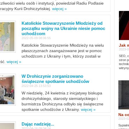
zliwości wielu osób i instytucji, powiedział Radiu Podlasie
tracyjny Kurii Drohiczyńskiej.
więcej »
Katolickie Stowarzyszenie Młodzieży od
początku wojny na Ukrainie niesie pomoc
uchodźcom
2022-05-09 08:06:55
Jak 
Katolickie Stowarzyszenie Młodzieży na wielu
2023-02
płaszczyznach zaangażowane jest w pomoc
uchodźcom z Ukrainy i tym, którzy zostali w
SEO, cz
stron p
ość.
więcej »
techni
witryny
W Drohiczynie zorganizowano
świąteczne spotkanie uchodźców
2022-04-25 13:53:53
W niedzielę, 24 kwietnia z inicjatywy biskupa
drohiczyńskiego, starosty siemiatyckiego i
burmistrza Drohiczyna odbyło się świąteczne
spotkanie uchodźców z Ukrainy.
więcej »
Na co
2023-02
Dając nadzieję...
Sypialn
2022-04-16 09:34:14