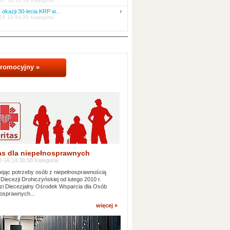
07 10:16:34 Kategoria:
 okazji 30-lecia KRP w...
25 10:54:35 Kategoria:
promocyjny »
as dla niepełnosprawnych
-16 14:38:58 Kategoria:
jąc potrzeby osób z niepełnosprawnością
 Diecezji Drohiczyńskiej od lutego 2010 r.
i Diecezjalny Ośrodek Wsparcia dla Osób
osprawnych...
więcej »