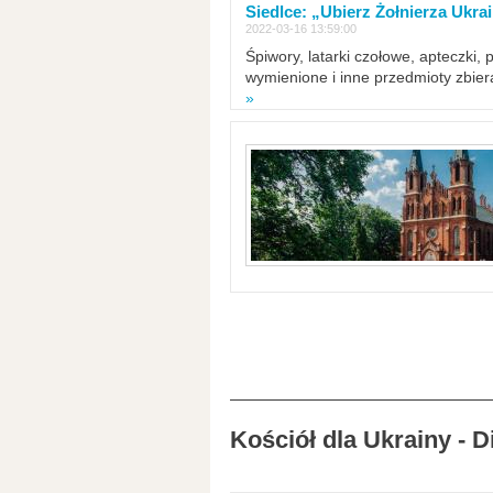
Siedlce: „Ubierz Żołnierza Ukra
2022-03-16 13:59:00
Śpiwory, latarki czołowe, apteczki, 
wymienione i inne przedmioty zbie
»
Kościół dla Ukrainy - 