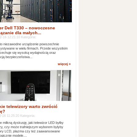
er Dell T330 – nowoczesne
ązanie dla małych...
2-16 12:21:10 Kategoria:
to niezawodne urządzenie powszechnie
ystywane w wielu firmach. Przede wszystkim
 cechuje się wysoką wydajnością oraz
cją bezpieczeństwa...
więcej »
kie telewizory warto zwrócić
ę?
-16 11:25:20 Kategoria:
e milkną dyskusję, jaki telewizor LED byłby
zy, czy może trafniejszym wyborem byłyby
zory LCD, plazma czy też zaawansowane
ogicznie modele....