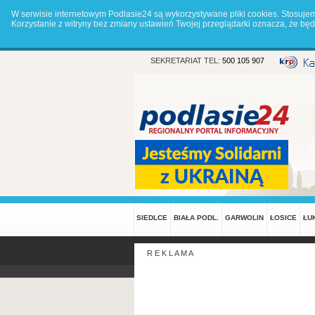
W serwisie internetowym Podlasie24 są wykorzystywane pliki cookies. Stosuje
Korzystanie z witryny bez zmiany ustawień Twojej przeglądarki oznacza, że 
SEKRETARIAT TEL:
500 105 907
SIEDLCE
BIAŁA PODL.
GARWOLIN
ŁOSICE
ŁU
R E K L A M A