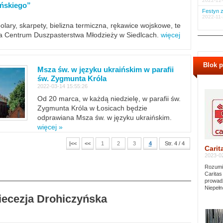
2022-12-
ińskiego”
Festyn z
2022-11-
polary, skarpety, bielizna termiczna, rękawice wojskowe, te
ra Centrum Duszpasterstwa Młodzieży w Siedlcach.
więcej
Blok 
Msza św. w języku ukraińskim w parafii
św. Zygmunta Króla
2022-03-14 15:55:26
Od 20 marca, w każdą niedzielę, w parafii św.
Zygmunta Króla w Łosicach będzie
odprawiana Msza św. w języku ukraińskim.
więcej »
|<<
<<
1
2
3
4
Str. 4 / 4
Carit
2023-02
Rozumie
Caritas
prowadz
Niepełn
Diecezja Drohiczyńska