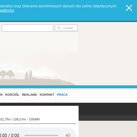
serwisu oraz zbierania anonimowych danych dla celów statystycznych.
ywatności
.
ON
KOŚCIÓŁ
REKLAMA
KONTAKT
PRACA
101,7fm / 106,0 fm - ONAIR