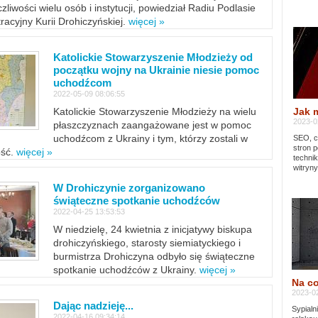
zliwości wielu osób i instytucji, powiedział Radiu Podlasie
tracyjny Kurii Drohiczyńskiej.
więcej »
Katolickie Stowarzyszenie Młodzieży od
początku wojny na Ukrainie niesie pomoc
uchodźcom
2022-05-09 08:06:55
Jak 
Katolickie Stowarzyszenie Młodzieży na wielu
2023-02
płaszczyznach zaangażowane jest w pomoc
uchodźcom z Ukrainy i tym, którzy zostali w
SEO, cz
stron p
ość.
więcej »
techni
witryny
W Drohiczynie zorganizowano
świąteczne spotkanie uchodźców
2022-04-25 13:53:53
W niedzielę, 24 kwietnia z inicjatywy biskupa
drohiczyńskiego, starosty siemiatyckiego i
burmistrza Drohiczyna odbyło się świąteczne
spotkanie uchodźców z Ukrainy.
więcej »
Na co
2023-02
Dając nadzieję...
Sypialn
2022-04-16 09:34:14