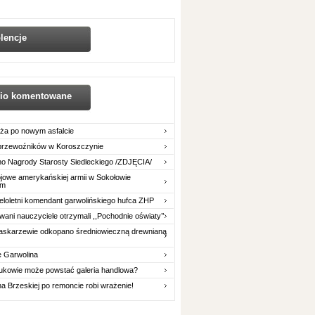
lencje
nio komentowane
ża po nowym asfalcie
 przewoźników w Koroszczynie
o Nagrody Starosty Siedleckiego /ZDJĘCIA/
owe amerykańskiej armii w Sokołowie
im
eloletni komendant garwolińskiego hufca ZHP
ani nauczyciele otrzymali ,,Pochodnie oświaty’’
askarzewie odkopano średniowieczną drewnianą
e Garwolina
ukowie może powstać galeria handlowa?
na Brzeskiej po remoncie robi wrażenie!