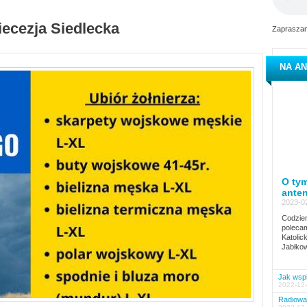
iecezja Siedlecka
Zapraszam
NA AN
O tym
ante
2023-02
Codzien
polecam
Katolic
Jabłkow
Jak wspi
2022-12-
Radiowa 