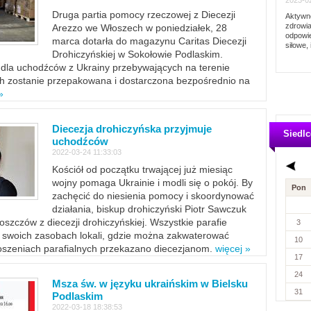
2023-02
Druga partia pomocy rzeczowej z Diecezji
Aktywno
zdrowia
Arezzo we Włoszech w poniedziałek, 28
odpowie
marca dotarła do magazynu Caritas Diecezji
siłowe, 
Drohiczyńskiej w Sokołowie Podlaskim.
dla uchodźców z Ukrainy przebywających na terenie
ich zostanie przepakowana i dostarczona bezpośrednio na
»
Diecezja drohiczyńska przyjmuje
Siedlc
uchodźców
2022-03-24 11:33:03
Kościół od początku trwającej już miesiąc
wojny pomaga Ukrainie i modli się o pokój. By
Pon
zachęcić do niesienia pomocy i skoordynować
działania, biskup drohiczyński Piotr Sawczuk
szczów z diecezji drohiczyńskiej. Wszystkie parafie
3
w swoich zasobach lokali, gdzie można zakwaterować
10
szeniach parafialnych przekazano diecezjanom.
więcej »
17
24
Msza św. w języku ukraińskim w Bielsku
31
Podlaskim
2022-03-18 18:38:53