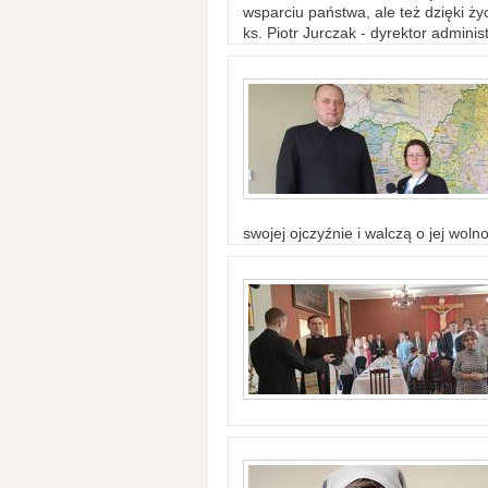
wsparciu państwa, ale też dzięki życ
ks. Piotr Jurczak - dyrektor adminis
swojej ojczyźnie i walczą o jej woln