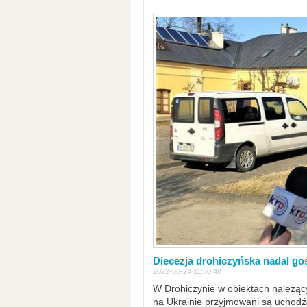
Diecezja drohiczyńska nadal go
2022-06-24 11:30:48
W Drohiczynie w obiektach należący
na Ukrainie przyjmowani są uchodźc