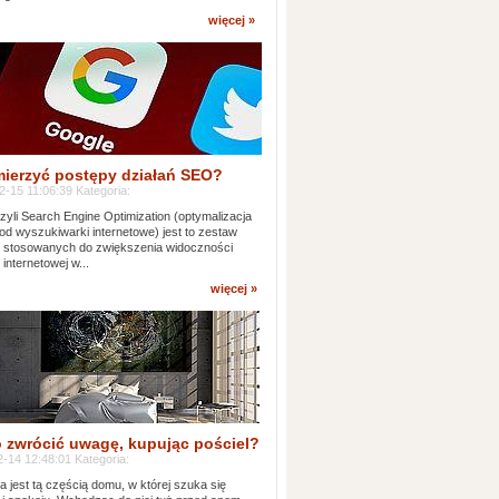
więcej »
mierzyć postępy działań SEO?
-15 11:06:39 Kategoria:
yli Search Engine Optimization (optymalizacja
od wyszukiwarki internetowe) jest to zestaw
k stosowanych do zwiększenia widoczności
 internetowej w...
więcej »
 zwrócić uwagę, kupując pościel?
-14 12:48:01 Kategoria:
ia jest tą częścią domu, w której szuka się