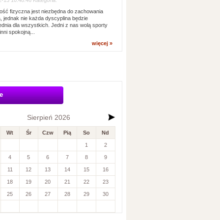
-13 10:48:46 Kategoria:
ść fizyczna jest niezbędna do zachowania
, jednak nie każda dyscyplina będzie
dnia dla wszystkich. Jedni z nas wolą sporty
inni spokojną...
więcej »
e
Sierpień 2026
Wt
Śr
Czw
Pią
So
Nd
1
2
4
5
6
7
8
9
11
12
13
14
15
16
18
19
20
21
22
23
25
26
27
28
29
30