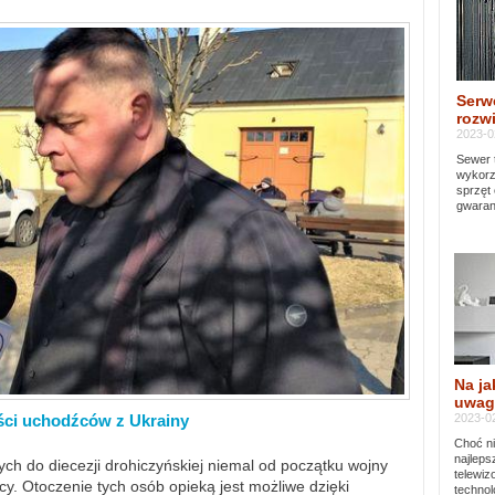
Serw
rozwi
2023-0
Sewer 
wykorz
sprzęt
gwaran
Na ja
uwag
2023-02
ści uchodźców z Ukrainy
Choć ni
najleps
ch do diecezji drohiczyńskiej niemal od początku wojny
telewi
y. Otoczenie tych osób opieką jest możliwe dzięki
technol