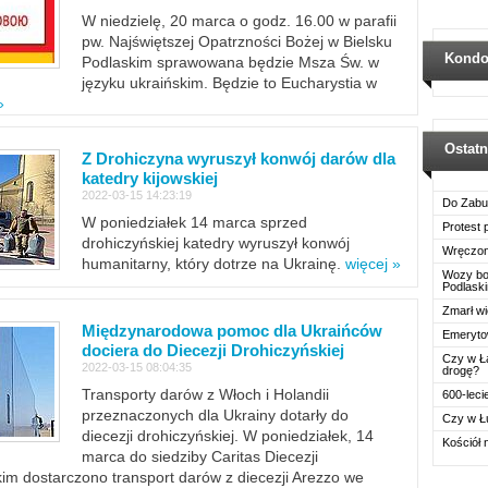
W niedzielę, 20 marca o godz. 16.00 w parafii
pw. Najświętszej Opatrzności Bożej w Bielsku
Kondo
Podlaskim sprawowana będzie Msza Św. w
języku ukraińskim. Będzie to Eucharystia w
»
Ostat
Z Drohiczyna wyruszył konwój darów dla
katedry kijowskiej
2022-03-15 14:23:19
Do Zabu
W poniedziałek 14 marca sprzed
Protest
drohiczyńskiej katedry wyruszył konwój
Wręczon
humanitarny, który dotrze na Ukrainę.
więcej »
Wozy boj
Podlask
Zmarł wi
Międzynarodowa pomoc dla Ukraińców
Emerytow
dociera do Diecezji Drohiczyńskiej
Czy w Ł
2022-03-15 08:04:35
drogę?
Transporty darów z Włoch i Holandii
600-leci
przeznaczonych dla Ukrainy dotarły do
Czy w Ł
diecezji drohiczyńskiej. W poniedziałek, 14
Kościół 
marca do siedziby Caritas Diecezji
im dostarczono transport darów z diecezji Arezzo we