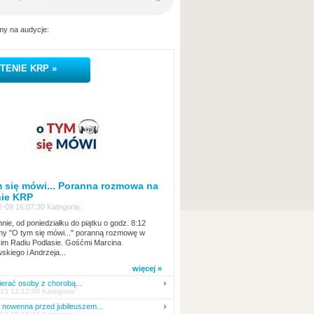
y na audycje:
TENIE KRP »
 się mówi... Poranna rozmowa na
nie KRP
-09 16:07:30 Kategoria:
nie, od poniedziałku do piątku o godz. 8:12
y "O tym się mówi..." poranną rozmowę w
kim Radiu Podlasie. Gośćmi Marcina
skiego i Andrzeja...
więcej »
erać osoby z chorobą...
13 13:12:00 Kategoria:
nowenna przed jubileuszem...