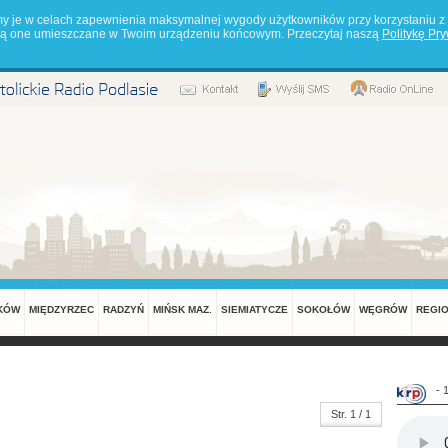
my je w celach zapewnienia maksymalnej wygody użytkowników przy korzystaniu z 
będą one umieszczane w Twoim urządzeniu końcowym. Przeczytaj naszą
Politykę Pr
KÓW
MIĘDZYRZEC
RADZYŃ
MIŃSK MAZ.
SIEMIATYCZE
SOKOŁÓW
WĘGRÓW
REGI
- 
Str. 1 / 1