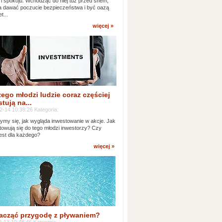
 i spokoju. Wchodząc do niej tuż przed snem,
 dawać poczucie bezpieczeństwa i być oazą
t...
więcej »
ego młodzi ludzie coraz częściej
tują na...
2-14 10:39:26 Kategoria:
ymy się, jak wygląda inwestowanie w akcje. Jak
towują się do tego młodzi inwestorzy? Czy
jest dla każdego?
więcej »
acząć przygodę z pływaniem?