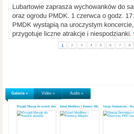
Lubartowie zaprasza wychowanków do sal
oraz ogrodu PMDK. 1 czerwca o godz. 17.0
PMDK wystąpią na uroczystym koncercie
przygotuje liczne atrakcje i niespodzianki.
1
2
3
4
5
6
7
8
Galeria »
Video »
Audio »
Przyjęli Maryję do swoich domów
Dzień Modlitwy i Pomocy Misjom
Stacja Siemiatycze... D