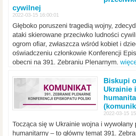
cywilnej
2022-03-15 16:00:01
Głęboko poruszeni tragedią wojny, zdecy
ataki skierowane przeciwko ludności cywi
ogrom ofiar, zwłaszcza wśród kobiet i dzie
oświadczeniu członkowie Konferencji Epis
obecni na 391. Zebraniu Plenarnym.
więce
Biskupi 
Ukrainie 
humanit
(komunik
2022-03-15 15
Tocząca się w Ukrainie wojna i wywołany 
humanitarny – to główny temat 391. Zebr