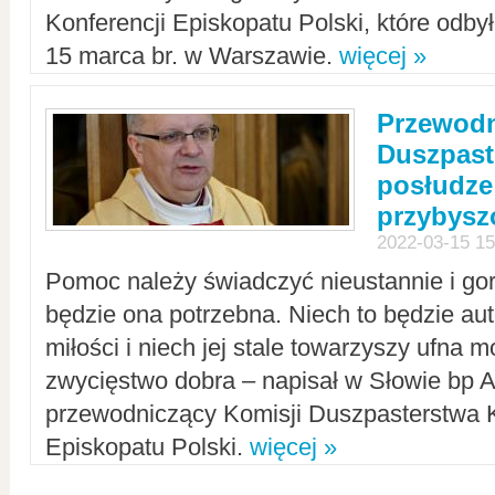
Konferencji Episkopatu Polski, które odbył
15 marca br. w Warszawie.
więcej »
Przewodn
Duszpast
posłudze
przybys
2022-03-15 15
Pomoc należy świadczyć nieustannie i gorl
będzie ona potrzebna. Niech to będzie au
miłości i niech jej stale towarzyszy ufna m
zwycięstwo dobra – napisał w Słowie bp A
przewodniczący Komisji Duszpasterstwa K
Episkopatu Polski.
więcej »