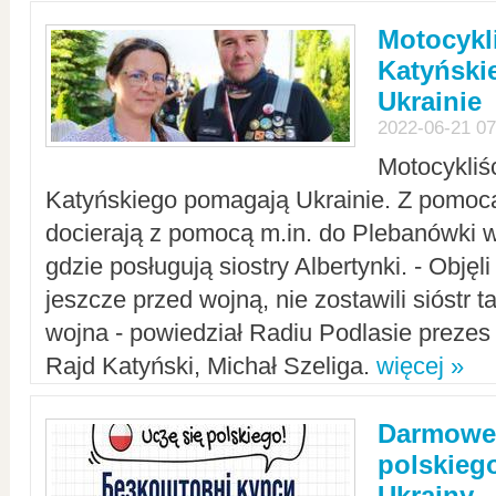
Motocykli
Katyński
Ukrainie
2022-06-21 07
Motocykliś
Katyńskiego pomagają Ukrainie. Z pomoc
docierają z pomocą m.in. do Plebanówki w
gdzie posługują siostry Albertynki. - Objęl
jeszcze przed wojną, nie zostawili sióstr 
wojna - powiedział Radiu Podlasie preze
Rajd Katyński, Michał Szeliga.
więcej »
Darmowe 
polskiego
Ukrainy