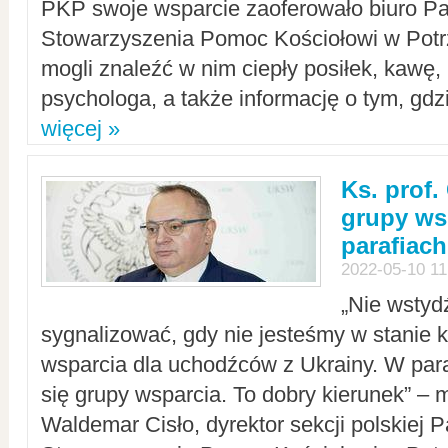
PKP swoje wsparcie zaoferowało biuro P
Stowarzyszenia Pomoc Kościołowi w Potr
mogli znaleźć w nim ciepły posiłek, kawę,
psychologa, a także informację o tym, gdzi
więcej »
Ks. prof.
grupy ws
parafiach
2022-05-10 11
„Nie wstyd
sygnalizować, gdy nie jesteśmy w stanie
wsparcia dla uchodźców z Ukrainy. W para
się grupy wsparcia. To dobry kierunek” – m
Waldemar Cisło, dyrektor sekcji polskiej 