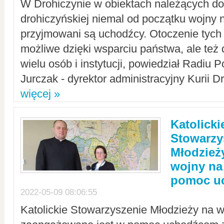
W Drohiczynie w obiektach należących do 
drohiczyńskiej niemal od początku wojny 
przyjmowani są uchodźcy. Otoczenie tych 
możliwe dzięki wsparciu państwa, ale też 
wielu osób i instytucji, powiedział Radiu P
Jurczak - dyrektor administracyjny Kurii D
więcej »
Katolicki
Stowarzy
Młodzież
wojny na 
pomoc u
2022-05-09 08:06:55
Katolickie Stowarzyszenie Młodzieży na w