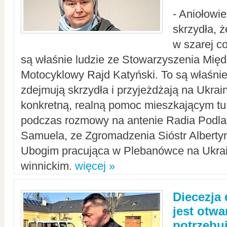
- Aniołowi
skrzydła, 
w szarej c
są właśnie ludzie ze Stowarzyszenia Mi
Motocyklowy Rajd Katyński. To są właśnie 
zdejmują skrzydła i przyjeżdżają na Ukrai
konkretną, realną pomoc mieszkającym tu
podczas rozmowy na antenie Radia Podlas
Samuela, ze Zgromadzenia Sióstr Alberty
Ubogim pracująca w Plebanówce na Ukrai
winnickim.
więcej »
Diecezja
jest otwa
potrzebu