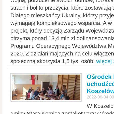
wojną, porzucenie swoich domów, rozłąka 
strach i ból to przeżycia, które zostawiają 
Dlatego mieszkańcy Ukrainy, którzy przyje
wymagają kompleksowego wsparcia. A w
projekt, który decyzją Zarządu Wojewód
otrzyma ponad 13,4 mln zł dofinansowani
Programu Operacyjnego Województwa Ma
2020. Z działań mających na celu włączeni
społeczną skorzysta 1,5 tys. osób.
więcej 
Ośrodek 
uchodźcó
Koszeló
2022-06-04 09
W Koszelów
gminy Stara Kornica został otwarty Ośro