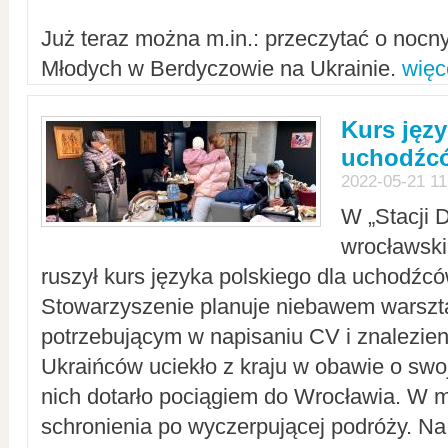
Już teraz można m.in.: przeczytać o noc
Młodych w Berdyczowie na Ukrainie.
więc
Kurs języ
uchodźcó
2022-05-21 11
W „Stacji D
wrocławsk
ruszył kurs języka polskiego dla uchodźcó
Stowarzyszenie planuje niebawem warszt
potrzebującym w napisaniu CV i znalezieni
Ukraińców uciekło z kraju w obawie o swoj
nich dotarło pociągiem do Wrocławia. W m
schronienia po wyczerpującej podróży. 