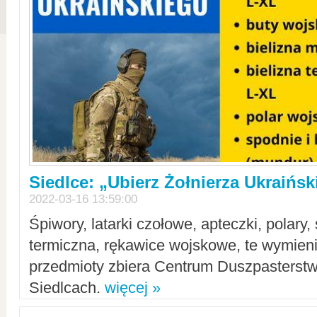
Siedlce: „Ubierz Żołnierza Ukraińs
2022-03-16 13:59:00
Śpiwory, latarki czołowe, apteczki, polary, 
termiczna, rękawice wojskowe, te wymieni
przedmioty zbiera Centrum Duszpasterst
Siedlcach.
więcej »