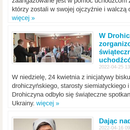
zaangażowane jest w pomoc uchodźcom z 
którzy zostali w swojej ojczyźnie i walczą 
więcej »
W Drohic
zorgani
świątecz
uchodźc
2022-04-25 13
W niedzielę, 24 kwietnia z inicjatywy bisk
drohiczyńskiego, starosty siemiatyckiego i
Drohiczyna odbyło się świąteczne spotka
Ukrainy.
więcej »
Dając nad
2022-04-16 09