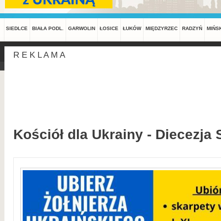
SIEDLCE
BIAŁA PODL.
GARWOLIN
ŁOSICE
ŁUKÓW
MIĘDZYRZEC
RADZYŃ
MIŃS
R E K L A M A
Kościół dla Ukrainy - Diecezja 