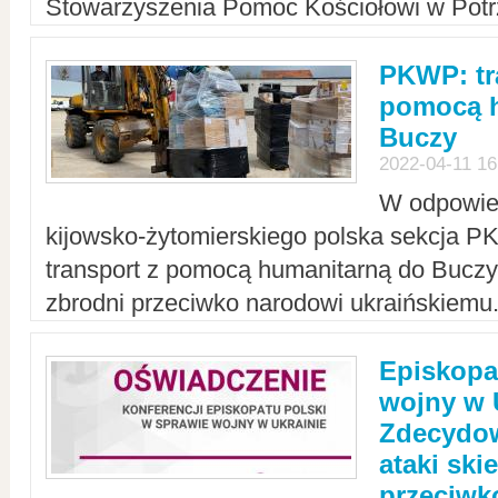
Stowarzyszenia Pomoc Kościołowi w Potr
PKWP: tr
pomocą h
Buczy
2022-04-11 16
W odpowied
kijowsko-żytomierskiego polska sekcja 
transport z pomocą humanitarną do Buczy,
zbrodni przeciwko narodowi ukraińskiemu
Episkopa
wojny w 
Zdecydow
ataki sk
przeciwk