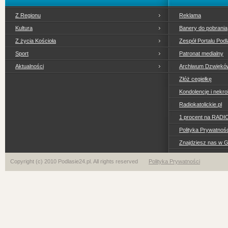
Z Regionu
Reklama
Kultura
Banery do pobrania
Z życia Kościoła
Zespół Portalu Podl
Sport
Patronat medialny
Aktualności
Archiwum Dzwiękó
Złóż cegiełkę
Kondolencje i nekro
Radiokatolickie.pl
1 procent na RADI
Polityka Prywatno
Znajdziesz nas w 
Copyright (c) 2010 Podlasie24.pl. All rights reserved
Polityka Prywatności