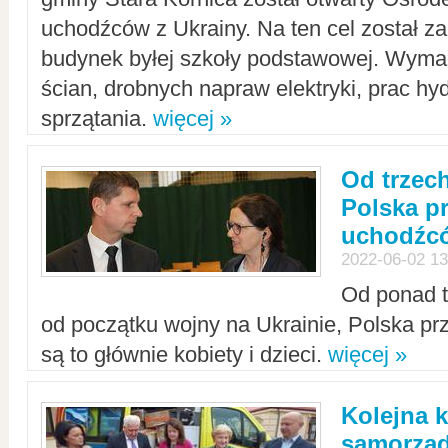
uchodźców z Ukrainy. Na ten cel został 
budynek byłej szkoły podstawowej. Wyma
ścian, drobnych napraw elektryki, prac hy
sprzątania.
więcej »
Od trzec
Polska p
uchodźcó
2022-06-02 13
Od ponad tr
od początku wojny na Ukrainie, Polska p
są to głównie kobiety i dzieci.
więcej »
Kolejna k
samorząd