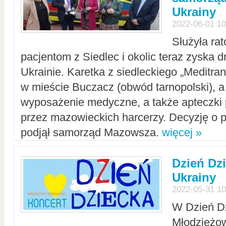
Ukrainy
2022-06-01 10
Służyła ra
pacjentom z Siedlec i okolic teraz zyska d
Ukrainie. Karetka z siedleckiego „Meditrans
w mieście Buczacz (obwód tarnopolski), a
wyposażenie medyczne, a także apteczki
przez mazowieckich harcerzy. Decyzję o 
podjął samorząd Mazowsza.
więcej »
Dzień Dz
Ukrainy
2022-05-31 10
W Dzień D
Młodzieżo