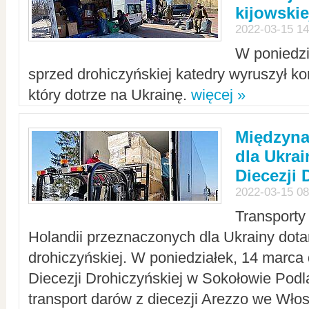
kijowskie
2022-03-15 14
W poniedzi
sprzed drohiczyńskiej katedry wyruszył k
który dotrze na Ukrainę.
więcej »
Międzyn
dla Ukra
Diecezji 
2022-03-15 08
Transporty
Holandii przeznaczonych dla Ukrainy dotar
drohiczyńskiej. W poniedziałek, 14 marca 
Diecezji Drohiczyńskiej w Sokołowie Pod
transport darów z diecezji Arezzo we Wło