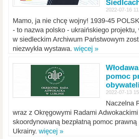
Siedlcac
2022-07-16 11
Mamo, ja nie chcę wojny! 1939-45 POLS
- to nazwa polsko - ukraińskiego projektu
w siedleckim Archiwum Państwowym zosta
niezwykła wystawa.
więcej »
Włodawa:
pomoc pr
obywatel
2022-07-13 15
Naczelna 
wraz z Okręgowymi Radami Adwokackimi 
skoordynowaną bezpłatną pomoc prawną d
Ukrainy.
więcej »