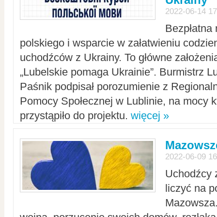
2022-06-14 17
Bezpłatna 
polskiego i wsparcie w załatwieniu codzi
uchodźców z Ukrainy. To główne założenia
„Lubelskie pomaga Ukrainie”. Burmistrz L
Paśnik podpisał porozumienie z Regiona
Pomocy Społecznej w Lublinie, na mocy k
przystąpiło do projektu.
więcej »
Mazowsze
2022-06-09 16
Uchodźcy 
liczyć na 
Mazowsza.