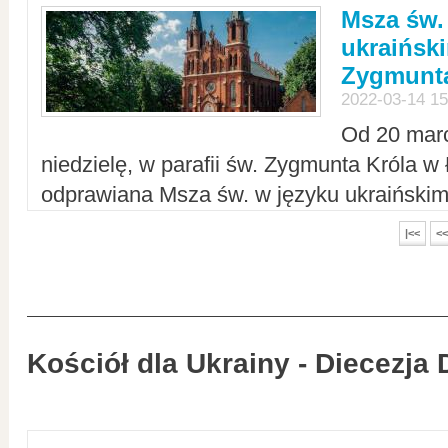
Msza św.
ukraiński
Zygmunta
2022-03-14 15
Od 20 mar
niedzielę, w parafii św. Zygmunta Króla w
odprawiana Msza św. w języku ukraiński
|<<
<<
Kościół dla Ukrainy - Diecezja