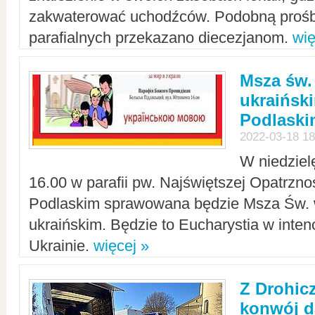
zakwaterować uchodźców. Podobną prośb
parafialnych przekazano diecezjanom.
wię
Msza św.
ukraińsk
Podlaski
2022-03-18 18
W niedziel
16.00 w parafii pw. Najświętszej Opatrzno
Podlaskim sprawowana będzie Msza Św. 
ukraińskim. Będzie to Eucharystia w intenc
Ukrainie.
więcej »
Z Drohic
konwój d