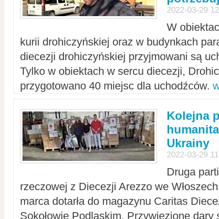
2022-03-29 12
W obiektac
kurii drohiczyńskiej oraz w budynkach para
diecezji drohiczyńskiej przyjmowani są uc
Tylko w obiektach w sercu diecezji, Drohi
przygotowano 40 miejsc dla uchodźców.
w
Kolejna 
humanita
Ukrainy
2022-03-29 11
Druga part
rzeczowej z Diecezji Arezzo we Włoszech 
marca dotarła do magazynu Caritas Diecez
Sokołowie Podlaskim. Przywiezione dary 