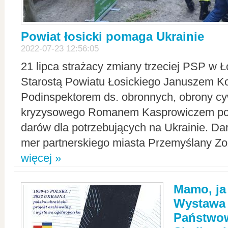
Powiat łosicki pomaga Ukrainie
2022-07-23 12:56:05
21 lipca strażacy zmiany trzeciej PSP w 
Starostą Powiatu Łosickiego Januszem Ko
Podinspektorem ds. obronnych, obrony cyw
kryzysowego Romanem Kasprowiczem po
darów dla potrzebujących na Ukrainie. Dar
mer partnerskiego miasta Przemyślany Zo
więcej »
Mamo, ja
Wystawa
Państwo