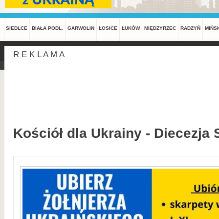
SIEDLCE
BIAŁA PODL.
GARWOLIN
ŁOSICE
ŁUKÓW
MIĘDZYRZEC
RADZYŃ
MIŃS
R E K L A M A
Kościół dla Ukrainy - Diecezja 