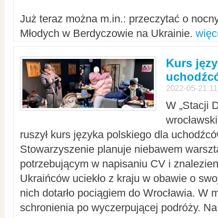
Już teraz można m.in.: przeczytać o noc
Młodych w Berdyczowie na Ukrainie.
więc
Kurs języ
uchodźcó
2022-05-21 11
W „Stacji D
wrocławsk
ruszył kurs języka polskiego dla uchodźcó
Stowarzyszenie planuje niebawem warszt
potrzebującym w napisaniu CV i znalezieni
Ukraińców uciekło z kraju w obawie o swoj
nich dotarło pociągiem do Wrocławia. W m
schronienia po wyczerpującej podróży. 