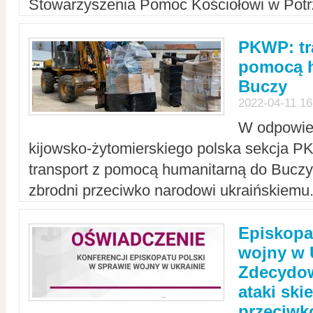
Stowarzyszenia Pomoc Kościołowi w Potr
PKWP: tr
pomocą h
Buczy
2022-04-11 16
W odpowied
kijowsko-żytomierskiego polska sekcja 
transport z pomocą humanitarną do Buczy,
zbrodni przeciwko narodowi ukraińskiemu
Episkopa
wojny w 
Zdecydow
ataki sk
przeciwk