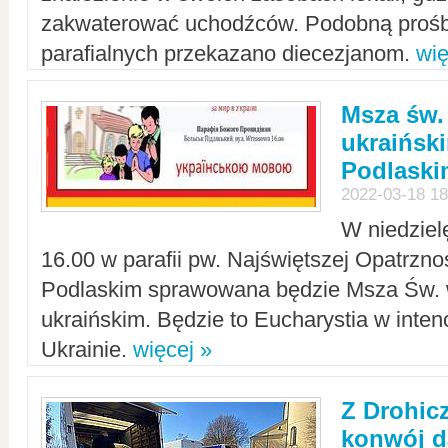
zakwaterować uchodźców. Podobną prośb
parafialnych przekazano diecezjanom.
wię
Msza św.
ukraińsk
Podlaski
2022-03-18 18
W niedziel
16.00 w parafii pw. Najświętszej Opatrzno
Podlaskim sprawowana będzie Msza Św. 
ukraińskim. Będzie to Eucharystia w intenc
Ukrainie.
więcej »
Z Drohic
konwój d