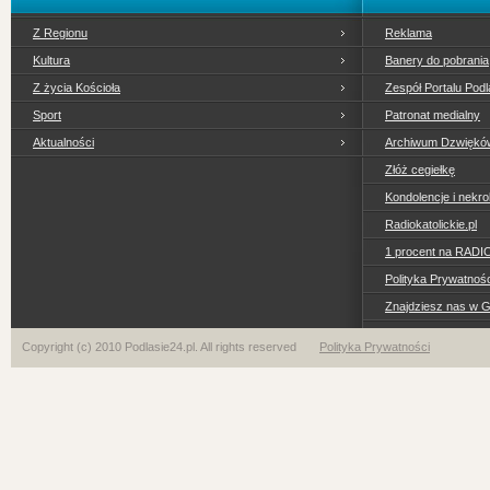
Z Regionu
Reklama
Kultura
Banery do pobrania
Z życia Kościoła
Zespół Portalu Podl
Sport
Patronat medialny
Aktualności
Archiwum Dzwiękó
Złóż cegiełkę
Kondolencje i nekro
Radiokatolickie.pl
1 procent na RADI
Polityka Prywatno
Znajdziesz nas w 
Copyright (c) 2010 Podlasie24.pl. All rights reserved
Polityka Prywatności