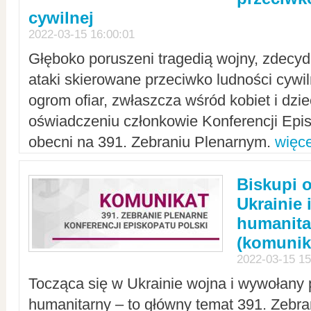
cywilnej
2022-03-15 16:00:01
Głęboko poruszeni tragedią wojny, zdecy
ataki skierowane przeciwko ludności cywi
ogrom ofiar, zwłaszcza wśród kobiet i dzie
oświadczeniu członkowie Konferencji Epis
obecni na 391. Zebraniu Plenarnym.
więce
Biskupi 
Ukrainie 
humanit
(komunik
2022-03-15 15
Tocząca się w Ukrainie wojna i wywołany 
humanitarny – to główny temat 391. Zebr