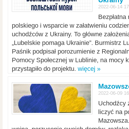
2022-06-14 17
Bezpłatna 
polskiego i wsparcie w załatwieniu codzi
uchodźców z Ukrainy. To główne założenia
„Lubelskie pomaga Ukrainie”. Burmistrz L
Paśnik podpisał porozumienie z Regiona
Pomocy Społecznej w Lublinie, na mocy k
przystąpiło do projektu.
więcej »
Mazowsze
2022-06-09 16
Uchodźcy 
liczyć na 
Mazowsza.