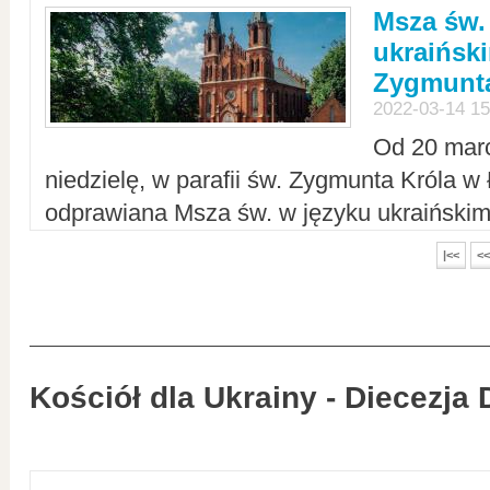
Msza św.
ukraiński
Zygmunta
2022-03-14 15
Od 20 mar
niedzielę, w parafii św. Zygmunta Króla w
odprawiana Msza św. w języku ukraiński
|<<
<<
Kościół dla Ukrainy - Diecezja