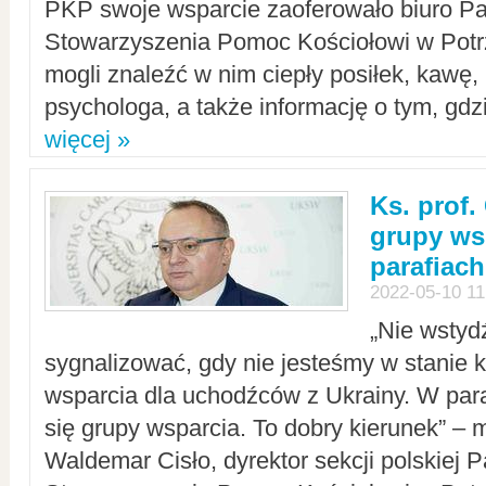
PKP swoje wsparcie zaoferowało biuro P
Stowarzyszenia Pomoc Kościołowi w Potr
mogli znaleźć w nim ciepły posiłek, kawę,
psychologa, a także informację o tym, gdzi
więcej »
Ks. prof.
grupy ws
parafiach
2022-05-10 11
„Nie wstyd
sygnalizować, gdy nie jesteśmy w stanie
wsparcia dla uchodźców z Ukrainy. W para
się grupy wsparcia. To dobry kierunek” – m
Waldemar Cisło, dyrektor sekcji polskiej 