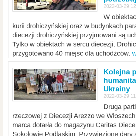
2022-03-29 12
W obiektac
kurii drohiczyńskiej oraz w budynkach para
diecezji drohiczyńskiej przyjmowani są uc
Tylko w obiektach w sercu diecezji, Drohi
przygotowano 40 miejsc dla uchodźców.
w
Kolejna 
humanita
Ukrainy
2022-03-29 11
Druga part
rzeczowej z Diecezji Arezzo we Włoszech 
marca dotarła do magazynu Caritas Diecez
Sokołowie Podlaskim. Przywiezione dary 