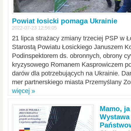
Powiat łosicki pomaga Ukrainie
2022-07-23 12:56:05
21 lipca strażacy zmiany trzeciej PSP w 
Starostą Powiatu Łosickiego Januszem Ko
Podinspektorem ds. obronnych, obrony cyw
kryzysowego Romanem Kasprowiczem po
darów dla potrzebujących na Ukrainie. Dar
mer partnerskiego miasta Przemyślany Zo
więcej »
Mamo, ja
Wystawa
Państwo