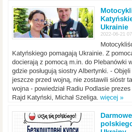
Motocykli
Katyński
Ukrainie
2022-06-21 07
Motocykliś
Katyńskiego pomagają Ukrainie. Z pomoc
docierają z pomocą m.in. do Plebanówki w
gdzie posługują siostry Albertynki. - Objęl
jeszcze przed wojną, nie zostawili sióstr 
wojna - powiedział Radiu Podlasie preze
Rajd Katyński, Michał Szeliga.
więcej »
Darmowe 
polskiego
Ukrainy