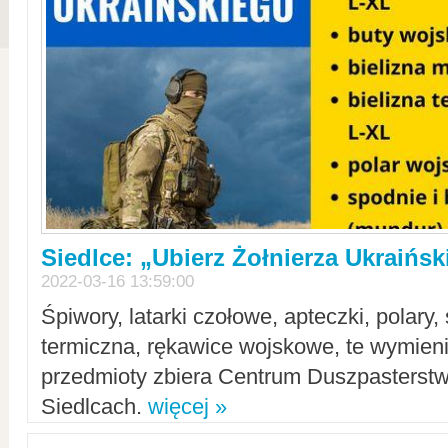
Siedlce: „Ubierz Żołnierza Ukraińs
2022-03-16 13:59:00
Śpiwory, latarki czołowe, apteczki, polary, 
termiczna, rękawice wojskowe, te wymieni
przedmioty zbiera Centrum Duszpasterst
Siedlcach.
więcej »