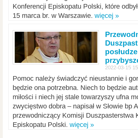
Konferencji Episkopatu Polski, które odbył
15 marca br. w Warszawie.
więcej »
Przewodn
Duszpast
posłudze
przybys
2022-03-15 15
Pomoc należy świadczyć nieustannie i gorl
będzie ona potrzebna. Niech to będzie au
miłości i niech jej stale towarzyszy ufna m
zwycięstwo dobra – napisał w Słowie bp A
przewodniczący Komisji Duszpasterstwa K
Episkopatu Polski.
więcej »