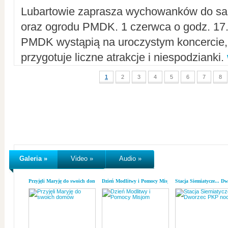
Lubartowie zaprasza wychowanków do sal
oraz ogrodu PMDK. 1 czerwca o godz. 17.0
PMDK wystąpią na uroczystym koncercie
przygotuje liczne atrakcje i niespodzianki.
1
2
3
4
5
6
7
8
Galeria »
Video »
Audio »
Przyjęli Maryję do swoich domów
Dzień Modlitwy i Pomocy Misjom
Stacja Siemiatycze... D