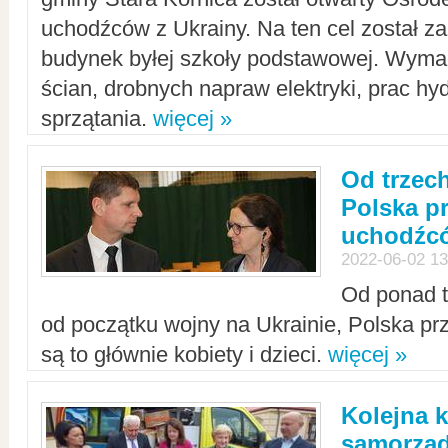
uchodźców z Ukrainy. Na ten cel został 
budynek byłej szkoły podstawowej. Wyma
ścian, drobnych napraw elektryki, prac hy
sprzątania.
więcej »
Od trzec
Polska p
uchodźcó
2022-06-02 13
Od ponad tr
od początku wojny na Ukrainie, Polska p
są to głównie kobiety i dzieci.
więcej »
Kolejna k
samorząd