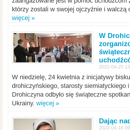
zaangażowane jest w pomoc uchodźcom z 
którzy zostali w swojej ojczyźnie i walczą 
więcej »
W Drohic
zorgani
świątecz
uchodźc
2022-04-25 13
W niedzielę, 24 kwietnia z inicjatywy bisk
drohiczyńskiego, starosty siemiatyckiego i
Drohiczyna odbyło się świąteczne spotka
Ukrainy.
więcej »
Dając nad
2022-04-16 09