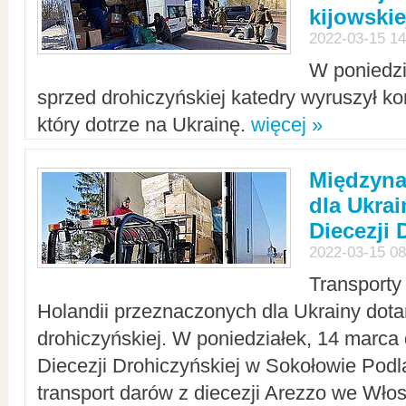
kijowskie
2022-03-15 14
W poniedzi
sprzed drohiczyńskiej katedry wyruszył k
który dotrze na Ukrainę.
więcej »
Międzyn
dla Ukra
Diecezji 
2022-03-15 08
Transporty
Holandii przeznaczonych dla Ukrainy dotar
drohiczyńskiej. W poniedziałek, 14 marca 
Diecezji Drohiczyńskiej w Sokołowie Pod
transport darów z diecezji Arezzo we Wło