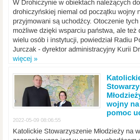
W Drohiczynie w obiektach należących do 
drohiczyńskiej niemal od początku wojny 
przyjmowani są uchodźcy. Otoczenie tych 
możliwe dzięki wsparciu państwa, ale też 
wielu osób i instytucji, powiedział Radiu P
Jurczak - dyrektor administracyjny Kurii D
więcej »
Katolicki
Stowarzy
Młodzież
wojny na 
pomoc u
2022-05-09 08:06:55
Katolickie Stowarzyszenie Młodzieży na w