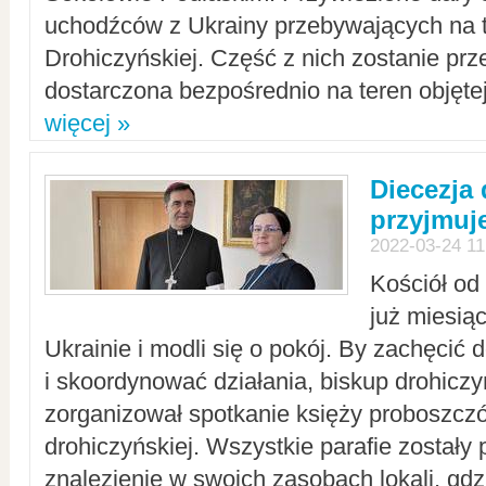
uchodźców z Ukrainy przebywających na t
Drohiczyńskiej. Część z nich zostanie pr
dostarczona bezpośrednio na teren objęte
więcej »
Diecezja
przyjmuj
2022-03-24 11
Kościół od
już miesią
Ukrainie i modli się o pokój. By zachęcić
i skoordynować działania, biskup drohicz
zorganizował spotkanie księży proboszczó
drohiczyńskiej. Wszystkie parafie zostały
znalezienie w swoich zasobach lokali, gd