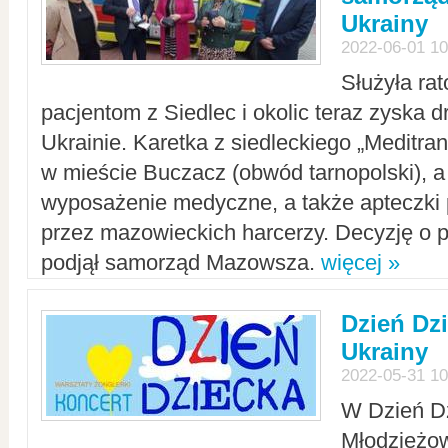
Ukrainy
2022-06-01 10
Służyła ra
pacjentom z Siedlec i okolic teraz zyska d
Ukrainie. Karetka z siedleckiego „Meditrans
w mieście Buczacz (obwód tarnopolski), a
wyposażenie medyczne, a także apteczki
przez mazowieckich harcerzy. Decyzję o 
podjął samorząd Mazowsza.
więcej »
Dzień Dz
Ukrainy
2022-05-31 10
W Dzień D
Młodzieżo