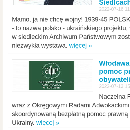
Siedlcac
2022-07-16 11
Mamo, ja nie chcę wojny! 1939-45 POLS
- to nazwa polsko - ukraińskiego projektu
w siedleckim Archiwum Państwowym zosta
niezwykła wystawa.
więcej »
Włodawa:
pomoc pr
obywatel
2022-07-13 15
Naczelna 
wraz z Okręgowymi Radami Adwokackimi 
skoordynowaną bezpłatną pomoc prawną d
Ukrainy.
więcej »