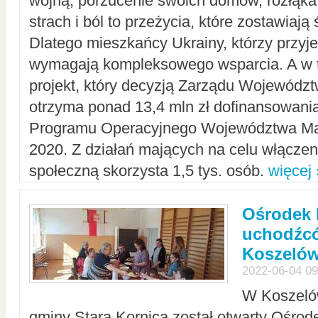
wojną, porzucenie swoich domów, rozłąka 
strach i ból to przeżycia, które zostawiają 
Dlatego mieszkańcy Ukrainy, którzy przyje
wymagają kompleksowego wsparcia. A w
projekt, który decyzją Zarządu Wojewód
otrzyma ponad 13,4 mln zł dofinansowani
Programu Operacyjnego Województwa Ma
2020. Z działań mających na celu włączeni
społeczną skorzysta 1,5 tys. osób.
więcej 
Ośrodek 
uchodźcó
Koszeló
2022-06-04 09
W Koszelów
gminy Stara Kornica został otwarty Ośro