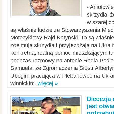
- Aniołowi
skrzydła, 
w szarej c
są właśnie ludzie ze Stowarzyszenia Mi
Motocyklowy Rajd Katyński. To są właśnie 
zdejmują skrzydła i przyjeżdżają na Ukrai
konkretną, realną pomoc mieszkającym tu
podczas rozmowy na antenie Radia Podlas
Samuela, ze Zgromadzenia Sióstr Alberty
Ubogim pracująca w Plebanówce na Ukrai
winnickim.
więcej »
Diecezja
jest otwa
potrzebu