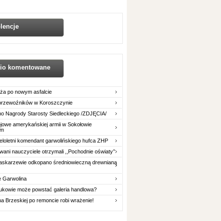
lencje
nio komentowane
ża po nowym asfalcie
 przewoźników w Koroszczynie
o Nagrody Starosty Siedleckiego /ZDJĘCIA/
owe amerykańskiej armii w Sokołowie
im
eloletni komendant garwolińskiego hufca ZHP
ani nauczyciele otrzymali ,,Pochodnie oświaty’’
askarzewie odkopano średniowieczną drewnianą
e Garwolina
ukowie może powstać galeria handlowa?
na Brzeskiej po remoncie robi wrażenie!