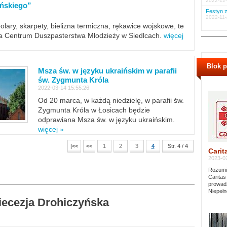
2022-12-
ińskiego”
Festyn z
2022-11-
polary, skarpety, bielizna termiczna, rękawice wojskowe, te
ra Centrum Duszpasterstwa Młodzieży w Siedlcach.
więcej
Blok 
Msza św. w języku ukraińskim w parafii
św. Zygmunta Króla
2022-03-14 15:55:26
Od 20 marca, w każdą niedzielę, w parafii św.
Zygmunta Króla w Łosicach będzie
odprawiana Msza św. w języku ukraińskim.
więcej »
|<<
<<
1
2
3
4
Str. 4 / 4
Carit
2023-02
Rozumie
Caritas
prowadz
Niepełn
Diecezja Drohiczyńska