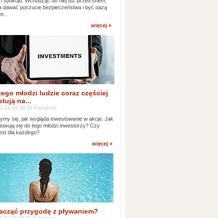
 i spokoju. Wchodząc do niej tuż przed snem,
 dawać poczucie bezpieczeństwa i być oazą
t...
więcej »
ego młodzi ludzie coraz częściej
tują na...
2-14 10:39:26 Kategoria:
ymy się, jak wygląda inwestowanie w akcje. Jak
towują się do tego młodzi inwestorzy? Czy
jest dla każdego?
więcej »
acząć przygodę z pływaniem?