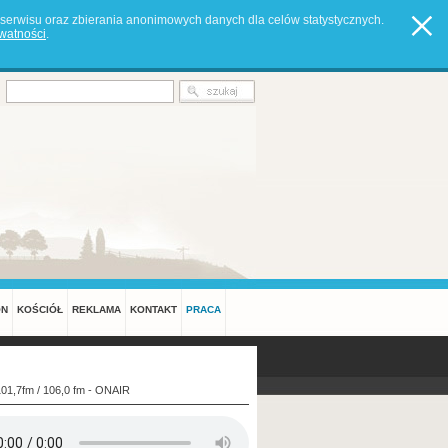
serwisu oraz zbierania anonimowych danych dla celów statystycznych.
ywatności
.
ON
KOŚCIÓŁ
REKLAMA
KONTAKT
PRACA
101,7fm / 106,0 fm - ONAIR