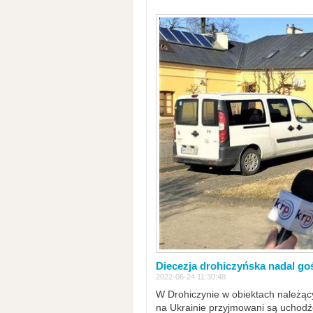
Diecezja drohiczyńska nadal go
2022-06-24 11:30:48
W Drohiczynie w obiektach należący
na Ukrainie przyjmowani są uchodźc