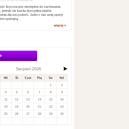
-13 10:48:46 Kategoria:
ść fizyczna jest niezbędna do zachowania
, jednak nie każda dyscyplina będzie
dnia dla wszystkich. Jedni z nas wolą sporty
inni spokojną...
więcej »
e
Sierpień 2026
Wt
Śr
Czw
Pią
So
Nd
1
2
4
5
6
7
8
9
11
12
13
14
15
16
18
19
20
21
22
23
25
26
27
28
29
30