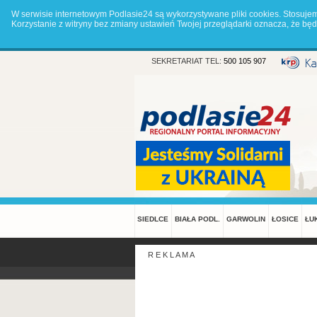
W serwisie internetowym Podlasie24 są wykorzystywane pliki cookies. Stosuje
Korzystanie z witryny bez zmiany ustawień Twojej przeglądarki oznacza, że 
SEKRETARIAT TEL:
500 105 907
SIEDLCE
BIAŁA PODL.
GARWOLIN
ŁOSICE
ŁU
R E K L A M A