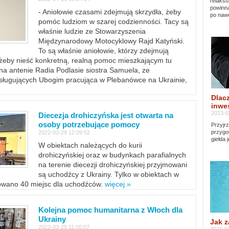
relaksu
powinna
- Aniołowie czasami zdejmują skrzydła, żeby
po nawe
pomóc ludziom w szarej codzienności. Tacy są
właśnie ludzie ze Stowarzyszenia
Międzynarodowy Motocyklowy Rajd Katyński.
To są właśnie aniołowie, którzy zdejmują
, żeby nieść konkretną, realną pomoc mieszkającym tu
a antenie Radia Podlasie siostra Samuela, ze
sługujących Ubogim pracująca w Plebanówce na Ukrainie,
Dlacz
inwes
2023-0
Diecezja drohiczyńska jest otwarta na
osoby potrzebujące pomocy
Przyjrz
przygo
2022-03-29 12:09:52
giełda 
W obiektach należących do kurii
drohiczyńskiej oraz w budynkach parafialnych
na terenie diecezji drohiczyńskiej przyjmowani
są uchodźcy z Ukrainy. Tylko w obiektach w
towano 40 miejsc dla uchodźców.
więcej »
Kolejna pomoc humanitarna z Włoch dla
Ukrainy
Jak z
2022-03-29 11:00:07