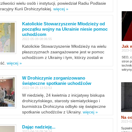
zliwości wielu osób i instytucji, powiedział Radiu Podlasie
tracyjny Kurii Drohiczyńskiej.
więcej »
Katolickie Stowarzyszenie Młodzieży od
początku wojny na Ukrainie niesie pomoc
uchodźcom
2022-05-09 08:06:55
Jak 
Katolickie Stowarzyszenie Młodzieży na wielu
2023-02
płaszczyznach zaangażowane jest w pomoc
uchodźcom z Ukrainy i tym, którzy zostali w
SEO, cz
stron p
ość.
więcej »
techni
witryny
W Drohiczynie zorganizowano
świąteczne spotkanie uchodźców
2022-04-25 13:53:53
W niedzielę, 24 kwietnia z inicjatywy biskupa
drohiczyńskiego, starosty siemiatyckiego i
burmistrza Drohiczyna odbyło się świąteczne
spotkanie uchodźców z Ukrainy.
więcej »
Na co
2023-02
Dając nadzieję...
Sypialn
2022-04-16 09:34:14