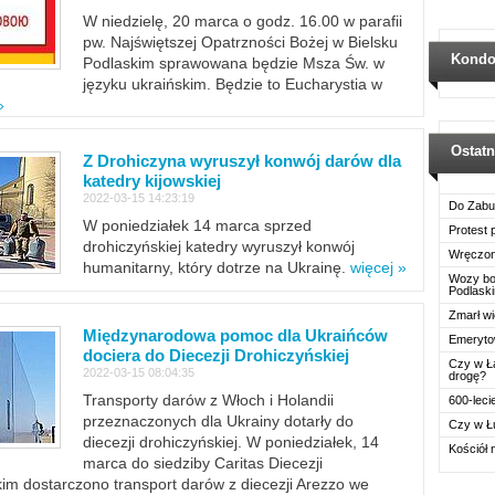
W niedzielę, 20 marca o godz. 16.00 w parafii
pw. Najświętszej Opatrzności Bożej w Bielsku
Kondo
Podlaskim sprawowana będzie Msza Św. w
języku ukraińskim. Będzie to Eucharystia w
»
Ostat
Z Drohiczyna wyruszył konwój darów dla
katedry kijowskiej
2022-03-15 14:23:19
Do Zabu
W poniedziałek 14 marca sprzed
Protest
drohiczyńskiej katedry wyruszył konwój
Wręczon
humanitarny, który dotrze na Ukrainę.
więcej »
Wozy boj
Podlask
Zmarł wi
Międzynarodowa pomoc dla Ukraińców
Emerytow
dociera do Diecezji Drohiczyńskiej
Czy w Ł
2022-03-15 08:04:35
drogę?
Transporty darów z Włoch i Holandii
600-leci
przeznaczonych dla Ukrainy dotarły do
Czy w Ł
diecezji drohiczyńskiej. W poniedziałek, 14
Kościół 
marca do siedziby Caritas Diecezji
im dostarczono transport darów z diecezji Arezzo we