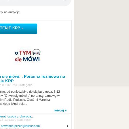
y na audycje:
TENIE KRP »
 się mówi... Poranna rozmowa na
nie KRP
-09 16:07:30 Kategoria:
nie, od poniedziałku do piątku o godz. 8:12
y "O tym się mówi..." poranną rozmowę w
kim Radiu Podlasie. Gośćmi Marcina
skiego i Andrzeja...
więcej »
erać osoby z chorobą...
13 13:12:00 Kategoria:
nowenna przed jubileuszem...