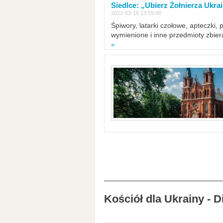
Siedlce: „Ubierz Żołnierza Ukra
2022-03-16 13:59:00
Śpiwory, latarki czołowe, apteczki, 
wymienione i inne przedmioty zbie
»
Kościół dla Ukrainy - 