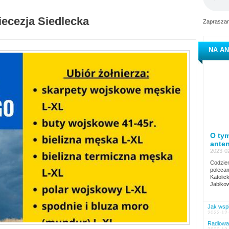
iecezja Siedlecka
Zapraszam
NA AN
O tym
ante
2023-02
Codzien
polecam
Katolic
Jabłkow
Jak wspi
2022-12-
Radiowa 