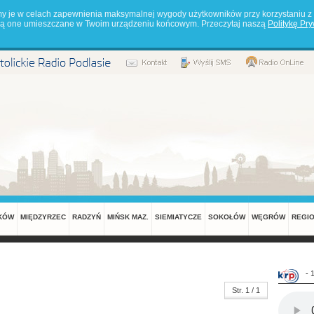
my je w celach zapewnienia maksymalnej wygody użytkowników przy korzystaniu z 
będą one umieszczane w Twoim urządzeniu końcowym. Przeczytaj naszą
Politykę Pr
KÓW
MIĘDZYRZEC
RADZYŃ
MIŃSK MAZ.
SIEMIATYCZE
SOKOŁÓW
WĘGRÓW
REGI
- 
Str. 1 / 1