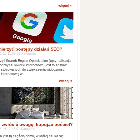
więcej »
mierzyć postępy działań SEO?
-15 11:06:39 Kategoria:
yli Search Engine Optimization (optymalizacja
od wyszukiwarki internetowe) jest to zestaw
k stosowanych do zwiększenia widoczności
 internetowej w...
więcej »
 zwrócić uwagę, kupując pościel?
-14 12:48:01 Kategoria:
ia jest tą częścią domu, w której szuka się