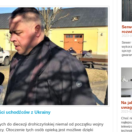
Serw
rozwi
2023-0
Sewer 
wykorz
sprzęt
gwaran
Na ja
uwag
2023-02
ści uchodźców z Ukrainy
Choć ni
najleps
ch do diecezji drohiczyńskiej niemal od początku wojny
telewi
y. Otoczenie tych osób opieką jest możliwe dzięki
technol