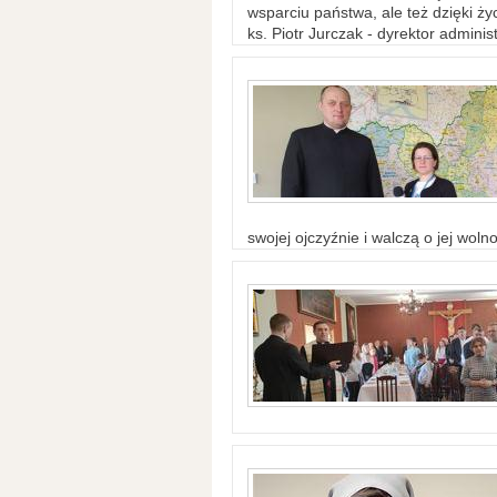
wsparciu państwa, ale też dzięki życ
ks. Piotr Jurczak - dyrektor adminis
swojej ojczyźnie i walczą o jej woln