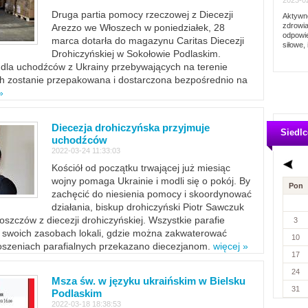
2023-02
Druga partia pomocy rzeczowej z Diecezji
Aktywno
zdrowia
Arezzo we Włoszech w poniedziałek, 28
odpowie
marca dotarła do magazynu Caritas Diecezji
siłowe, 
Drohiczyńskiej w Sokołowie Podlaskim.
dla uchodźców z Ukrainy przebywających na terenie
ich zostanie przepakowana i dostarczona bezpośrednio na
»
Diecezja drohiczyńska przyjmuje
Siedlc
uchodźców
2022-03-24 11:33:03
Kościół od początku trwającej już miesiąc
wojny pomaga Ukrainie i modli się o pokój. By
Pon
zachęcić do niesienia pomocy i skoordynować
działania, biskup drohiczyński Piotr Sawczuk
szczów z diecezji drohiczyńskiej. Wszystkie parafie
3
w swoich zasobach lokali, gdzie można zakwaterować
10
szeniach parafialnych przekazano diecezjanom.
więcej »
17
24
Msza św. w języku ukraińskim w Bielsku
31
Podlaskim
2022-03-18 18:38:53