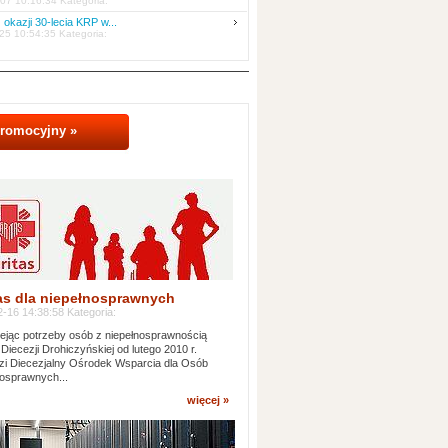
07 10:16:34 Kategoria:
 okazji 30-lecia KRP w...
25 10:54:35 Kategoria:
promocyjny »
as dla niepełnosprawnych
-16 14:38:58 Kategoria:
jąc potrzeby osób z niepełnosprawnością
 Diecezji Drohiczyńskiej od lutego 2010 r.
i Diecezjalny Ośrodek Wsparcia dla Osób
osprawnych...
więcej »