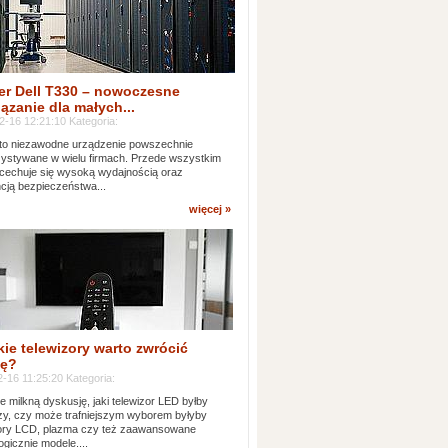
er Dell T330 – nowoczesne
ązanie dla małych...
2-16 12:21:10 Kategoria:
to niezawodne urządzenie powszechnie
ystywane w wielu firmach. Przede wszystkim
 cechuje się wysoką wydajnością oraz
cją bezpieczeństwa...
więcej »
kie telewizory warto zwrócić
ę?
-16 11:25:20 Kategoria:
e milkną dyskusję, jaki telewizor LED byłby
zy, czy może trafniejszym wyborem byłyby
zory LCD, plazma czy też zaawansowane
ogicznie modele....