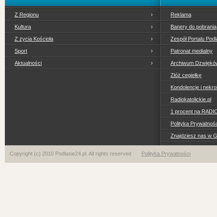
Z Regionu
Reklama
Kultura
Banery do pobrania
Z życia Kościoła
Zespół Portalu Podl
Sport
Patronat medialny
Aktualności
Archiwum Dzwiękó
Złóż cegiełkę
Kondolencje i nekro
Radiokatolickie.pl
1 procent na RADI
Polityka Prywatno
Znajdziesz nas w 
Copyright (c) 2010 Podlasie24.pl. All rights reserved
Polityka Prywatności