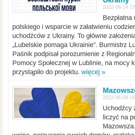
2022-06-14 17
Bezpłatna 
polskiego i wsparcie w załatwieniu codzi
uchodźców z Ukrainy. To główne założenia
„Lubelskie pomaga Ukrainie”. Burmistrz L
Paśnik podpisał porozumienie z Regiona
Pomocy Społecznej w Lublinie, na mocy k
przystąpiło do projektu.
więcej »
Mazowsze
2022-06-09 16
Uchodźcy 
liczyć na 
Mazowsza.