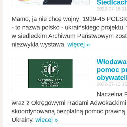
Siedlcac
2022-07-16 11
Mamo, ja nie chcę wojny! 1939-45 POLS
- to nazwa polsko - ukraińskiego projektu
w siedleckim Archiwum Państwowym zosta
niezwykła wystawa.
więcej »
Włodawa:
pomoc pr
obywatel
2022-07-13 15
Naczelna 
wraz z Okręgowymi Radami Adwokackimi 
skoordynowaną bezpłatną pomoc prawną d
Ukrainy.
więcej »