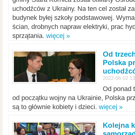
uchodźców z Ukrainy. Na ten cel został 
budynek byłej szkoły podstawowej. Wyma
ścian, drobnych napraw elektryki, prac hy
sprzątania.
więcej »
Od trzec
Polska p
uchodźcó
2022-06-02 13
Od ponad tr
od początku wojny na Ukrainie, Polska p
są to głównie kobiety i dzieci.
więcej »
Kolejna k
samorząd