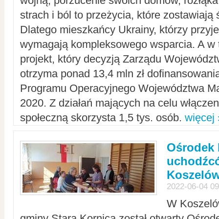
wojną, porzucenie swoich domów, rozłąka 
strach i ból to przeżycia, które zostawiają 
Dlatego mieszkańcy Ukrainy, którzy przyje
wymagają kompleksowego wsparcia. A w
projekt, który decyzją Zarządu Wojewód
otrzyma ponad 13,4 mln zł dofinansowani
Programu Operacyjnego Województwa Ma
2020. Z działań mających na celu włączeni
społeczną skorzysta 1,5 tys. osób.
więcej 
Ośrodek 
uchodźcó
Koszeló
2022-06-04 09
W Koszelów
gminy Stara Kornica został otwarty Ośro