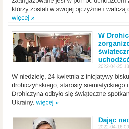
zaangażowane jest w pomoc uchodźcom z 
którzy zostali w swojej ojczyźnie i walczą 
więcej »
W Drohic
zorgani
świątecz
uchodźc
2022-04-25 13
W niedzielę, 24 kwietnia z inicjatywy bisk
drohiczyńskiego, starosty siemiatyckiego i
Drohiczyna odbyło się świąteczne spotka
Ukrainy.
więcej »
Dając nad
2022-04-16 09