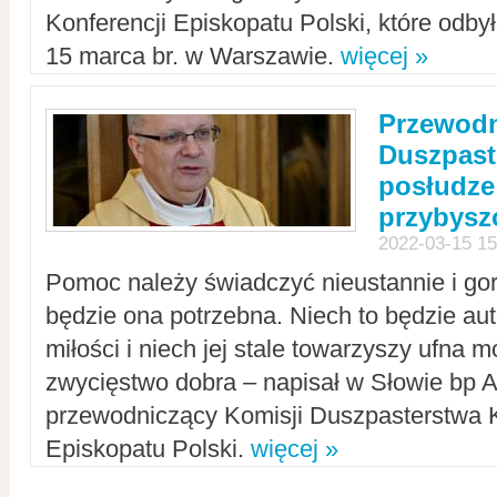
Konferencji Episkopatu Polski, które odbył
15 marca br. w Warszawie.
więcej »
Przewodn
Duszpast
posłudze
przybys
2022-03-15 15
Pomoc należy świadczyć nieustannie i gorl
będzie ona potrzebna. Niech to będzie au
miłości i niech jej stale towarzyszy ufna m
zwycięstwo dobra – napisał w Słowie bp A
przewodniczący Komisji Duszpasterstwa K
Episkopatu Polski.
więcej »