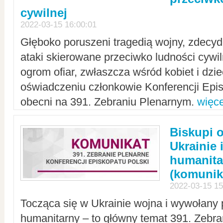
cywilnej
2022-03-15 16:00:01
Głęboko poruszeni tragedią wojny, zdecy
ataki skierowane przeciwko ludności cywi
ogrom ofiar, zwłaszcza wśród kobiet i dzie
oświadczeniu członkowie Konferencji Epis
obecni na 391. Zebraniu Plenarnym.
więce
Biskupi 
Ukrainie 
humanit
(komunik
2022-03-15 15
Tocząca się w Ukrainie wojna i wywołany 
humanitarny – to główny temat 391. Zebr