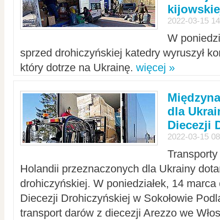
kijowskie
2022-03-15 14
W poniedzi
sprzed drohiczyńskiej katedry wyruszył k
który dotrze na Ukrainę.
więcej »
Międzyn
dla Ukra
Diecezji 
2022-03-15 08
Transporty
Holandii przeznaczonych dla Ukrainy dotar
drohiczyńskiej. W poniedziałek, 14 marca 
Diecezji Drohiczyńskiej w Sokołowie Pod
transport darów z diecezji Arezzo we Wło