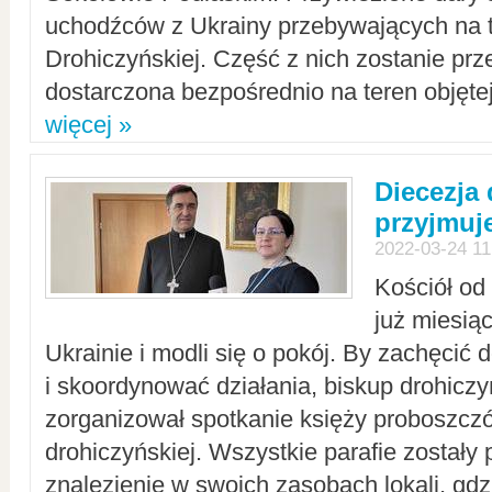
uchodźców z Ukrainy przebywających na t
Drohiczyńskiej. Część z nich zostanie pr
dostarczona bezpośrednio na teren objęte
więcej »
Diecezja
przyjmuj
2022-03-24 11
Kościół od
już miesią
Ukrainie i modli się o pokój. By zachęcić
i skoordynować działania, biskup drohicz
zorganizował spotkanie księży proboszczó
drohiczyńskiej. Wszystkie parafie zostały
znalezienie w swoich zasobach lokali, gd