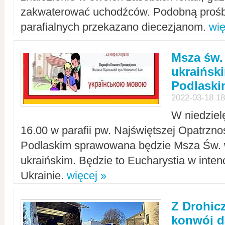
zakwaterować uchodźców. Podobną prośb
parafialnych przekazano diecezjanom.
wię
Msza św.
ukraińsk
Podlaski
2022-03-18 18
W niedziel
16.00 w parafii pw. Najświętszej Opatrzno
Podlaskim sprawowana będzie Msza Św. 
ukraińskim. Będzie to Eucharystia w intenc
Ukrainie.
więcej »
Z Drohic
konwój d