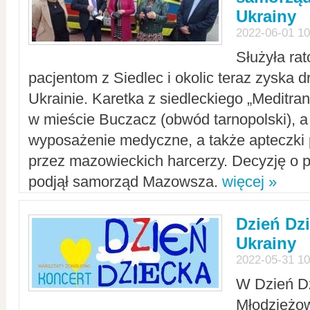
Ukrainy
2022-06-01 10
Służyła ra
pacjentom z Siedlec i okolic teraz zyska d
Ukrainie. Karetka z siedleckiego „Meditrans
w mieście Buczacz (obwód tarnopolski), a
wyposażenie medyczne, a także apteczki
przez mazowieckich harcerzy. Decyzję o 
podjął samorząd Mazowsza.
więcej »
Dzień Dz
Ukrainy
2022-05-31 10
W Dzień D
Młodzieżo