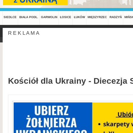
SIEDLCE
BIAŁA PODL.
GARWOLIN
ŁOSICE
ŁUKÓW
MIĘDZYRZEC
RADZYŃ
MIŃS
R E K L A M A
Kościół dla Ukrainy - Diecezja 