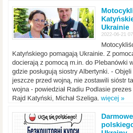
Motocykli
Katyński
Ukrainie
2022-06-21 07
Motocykliś
Katyńskiego pomagają Ukrainie. Z pomoc
docierają z pomocą m.in. do Plebanówki w
gdzie posługują siostry Albertynki. - Objęl
jeszcze przed wojną, nie zostawili sióstr 
wojna - powiedział Radiu Podlasie preze
Rajd Katyński, Michał Szeliga.
więcej »
Darmowe 
polskiego
Ukrainy