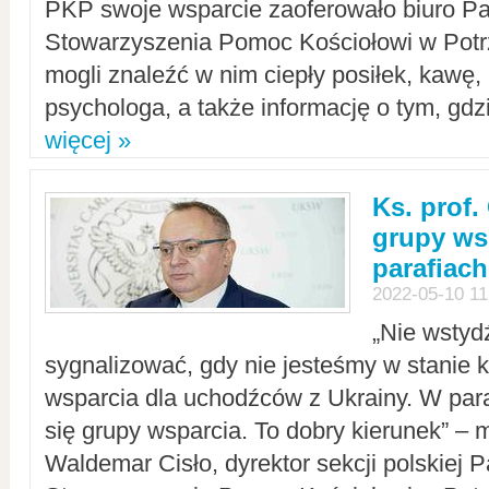
PKP swoje wsparcie zaoferowało biuro P
Stowarzyszenia Pomoc Kościołowi w Potr
mogli znaleźć w nim ciepły posiłek, kawę,
psychologa, a także informację o tym, gdzi
więcej »
Ks. prof.
grupy ws
parafiach
2022-05-10 11
„Nie wstyd
sygnalizować, gdy nie jesteśmy w stanie
wsparcia dla uchodźców z Ukrainy. W para
się grupy wsparcia. To dobry kierunek” – m
Waldemar Cisło, dyrektor sekcji polskiej 