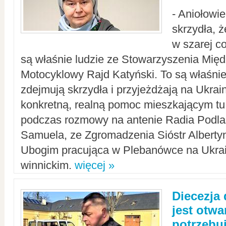
- Aniołowi
skrzydła, 
w szarej c
są właśnie ludzie ze Stowarzyszenia Mi
Motocyklowy Rajd Katyński. To są właśnie 
zdejmują skrzydła i przyjeżdżają na Ukrai
konkretną, realną pomoc mieszkającym tu
podczas rozmowy na antenie Radia Podlas
Samuela, ze Zgromadzenia Sióstr Alberty
Ubogim pracująca w Plebanówce na Ukrai
winnickim.
więcej »
Diecezja
jest otwa
potrzebu