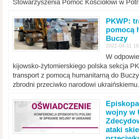
Stowarzyszenia Pomoc Kościołowi w Potr
PKWP: tr
pomocą h
Buczy
2022-04-11 16
W odpowied
kijowsko-żytomierskiego polska sekcja 
transport z pomocą humanitarną do Buczy,
zbrodni przeciwko narodowi ukraińskiemu
Episkopa
wojny w 
Zdecydow
ataki sk
przeciwk