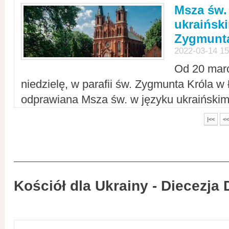
Msza św.
ukraiński
Zygmunta
2022-03-14 15
Od 20 mar
niedzielę, w parafii św. Zygmunta Króla w
odprawiana Msza św. w języku ukraiński
|<<
<<
Kościół dla Ukrainy - Diecezja