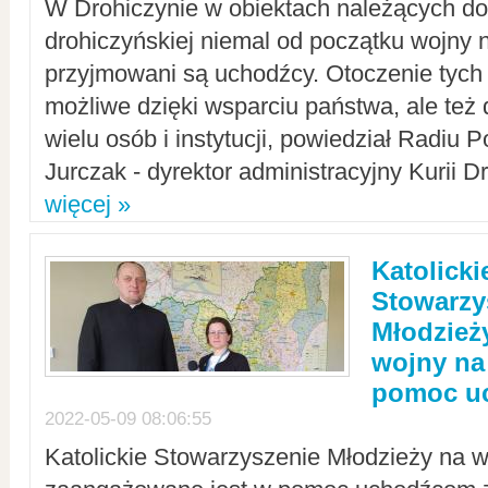
W Drohiczynie w obiektach należących do 
drohiczyńskiej niemal od początku wojny 
przyjmowani są uchodźcy. Otoczenie tych 
możliwe dzięki wsparciu państwa, ale też 
wielu osób i instytucji, powiedział Radiu P
Jurczak - dyrektor administracyjny Kurii D
więcej »
Katolicki
Stowarzy
Młodzież
wojny na 
pomoc u
2022-05-09 08:06:55
Katolickie Stowarzyszenie Młodzieży na w