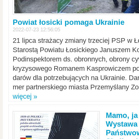
Powiat łosicki pomaga Ukrainie
2022-07-23 12:56:05
21 lipca strażacy zmiany trzeciej PSP w 
Starostą Powiatu Łosickiego Januszem Ko
Podinspektorem ds. obronnych, obrony cyw
kryzysowego Romanem Kasprowiczem po
darów dla potrzebujących na Ukrainie. Dar
mer partnerskiego miasta Przemyślany Zo
więcej »
Mamo, ja
Wystawa
Państwo