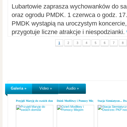
Lubartowie zaprasza wychowanków do sal
oraz ogrodu PMDK. 1 czerwca o godz. 17.0
PMDK wystąpią na uroczystym koncercie
przygotuje liczne atrakcje i niespodzianki.
1
2
3
4
5
6
7
8
Galeria »
Video »
Audio »
Przyjęli Maryję do swoich domów
Dzień Modlitwy i Pomocy Misjom
Stacja Siemiatycze... D