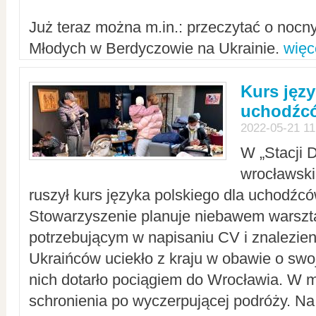
Już teraz można m.in.: przeczytać o noc
Młodych w Berdyczowie na Ukrainie.
więc
Kurs języ
uchodźcó
2022-05-21 11
W „Stacji D
wrocławsk
ruszył kurs języka polskiego dla uchodźcó
Stowarzyszenie planuje niebawem warszt
potrzebującym w napisaniu CV i znalezieni
Ukraińców uciekło z kraju w obawie o swoj
nich dotarło pociągiem do Wrocławia. W m
schronienia po wyczerpującej podróży. 