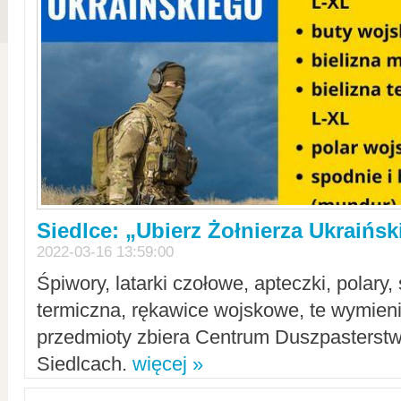
Siedlce: „Ubierz Żołnierza Ukraińs
2022-03-16 13:59:00
Śpiwory, latarki czołowe, apteczki, polary, 
termiczna, rękawice wojskowe, te wymieni
przedmioty zbiera Centrum Duszpasterst
Siedlcach.
więcej »