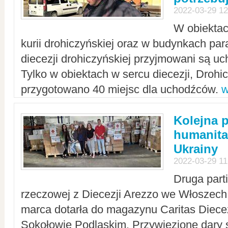
2022-03-29 12
W obiektac
kurii drohiczyńskiej oraz w budynkach para
diecezji drohiczyńskiej przyjmowani są uc
Tylko w obiektach w sercu diecezji, Drohi
przygotowano 40 miejsc dla uchodźców.
w
Kolejna 
humanita
Ukrainy
2022-03-29 11
Druga part
rzeczowej z Diecezji Arezzo we Włoszech 
marca dotarła do magazynu Caritas Diecez
Sokołowie Podlaskim. Przywiezione dary 