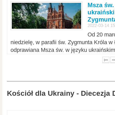
Msza św.
ukraiński
Zygmunta
2022-03-14 15
Od 20 mar
niedzielę, w parafii św. Zygmunta Króla w
odprawiana Msza św. w języku ukraiński
|<<
<<
Kościół dla Ukrainy - Diecezja