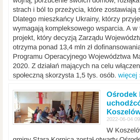
wojną, porzucenie swoich domów, rozłąka 
strach i ból to przeżycia, które zostawiają 
Dlatego mieszkańcy Ukrainy, którzy przyje
wymagają kompleksowego wsparcia. A w
projekt, który decyzją Zarządu Wojewód
otrzyma ponad 13,4 mln zł dofinansowani
Programu Operacyjnego Województwa Ma
2020. Z działań mających na celu włączeni
społeczną skorzysta 1,5 tys. osób.
więcej 
Ośrodek 
uchodźcó
Koszeló
2022-06-04 09
W Koszelów
gminy Stara Kornica został otwarty Ośro