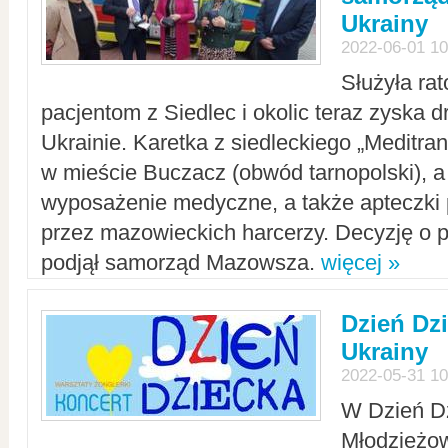
Ukrainy
2022-06-01 10
Służyła ra
pacjentom z Siedlec i okolic teraz zyska d
Ukrainie. Karetka z siedleckiego „Meditrans
w mieście Buczacz (obwód tarnopolski), a
wyposażenie medyczne, a także apteczki
przez mazowieckich harcerzy. Decyzję o 
podjął samorząd Mazowsza.
więcej »
Dzień Dz
Ukrainy
2022-05-31 10
W Dzień D
Młodzieżo