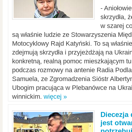
- Aniołowi
skrzydła, 
w szarej c
są właśnie ludzie ze Stowarzyszenia Mi
Motocyklowy Rajd Katyński. To są właśnie 
zdejmują skrzydła i przyjeżdżają na Ukrai
konkretną, realną pomoc mieszkającym tu
podczas rozmowy na antenie Radia Podlas
Samuela, ze Zgromadzenia Sióstr Alberty
Ubogim pracująca w Plebanówce na Ukrai
winnickim.
więcej »
Diecezja
jest otwa
potrzebu