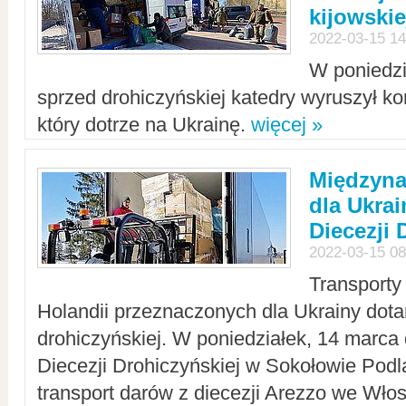
kijowskie
2022-03-15 14
W poniedzi
sprzed drohiczyńskiej katedry wyruszył k
który dotrze na Ukrainę.
więcej »
Międzyn
dla Ukra
Diecezji 
2022-03-15 08
Transporty
Holandii przeznaczonych dla Ukrainy dotar
drohiczyńskiej. W poniedziałek, 14 marca 
Diecezji Drohiczyńskiej w Sokołowie Pod
transport darów z diecezji Arezzo we Wło