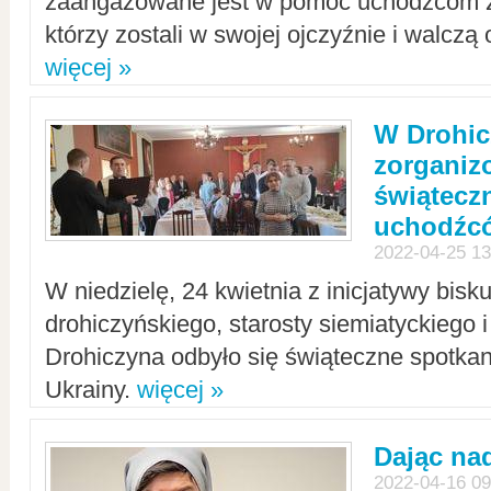
zaangażowane jest w pomoc uchodźcom z 
którzy zostali w swojej ojczyźnie i walczą 
więcej »
W Drohic
zorgani
świątecz
uchodźc
2022-04-25 13
W niedzielę, 24 kwietnia z inicjatywy bisk
drohiczyńskiego, starosty siemiatyckiego i
Drohiczyna odbyło się świąteczne spotka
Ukrainy.
więcej »
Dając nad
2022-04-16 09