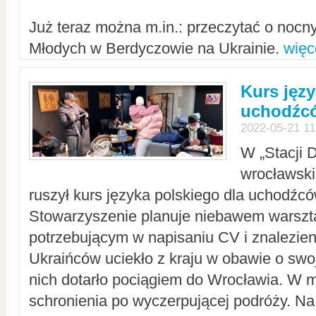
Już teraz można m.in.: przeczytać o noc
Młodych w Berdyczowie na Ukrainie.
więc
Kurs języ
uchodźcó
2022-05-21 11
W „Stacji D
wrocławsk
ruszył kurs języka polskiego dla uchodźcó
Stowarzyszenie planuje niebawem warszt
potrzebującym w napisaniu CV i znalezieni
Ukraińców uciekło z kraju w obawie o swoj
nich dotarło pociągiem do Wrocławia. W m
schronienia po wyczerpującej podróży. 