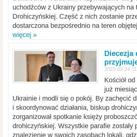
uchodźców z Ukrainy przebywających na t
Drohiczyńskiej. Część z nich zostanie pr
dostarczona bezpośrednio na teren objęte
więcej »
Diecezja
przyjmuj
2022-03-24 11
Kościół od
już miesią
Ukrainie i modli się o pokój. By zachęcić
i skoordynować działania, biskup drohicz
zorganizował spotkanie księży proboszczó
drohiczyńskiej. Wszystkie parafie zostały
znalezienie w swoich zasobach lokali, gd