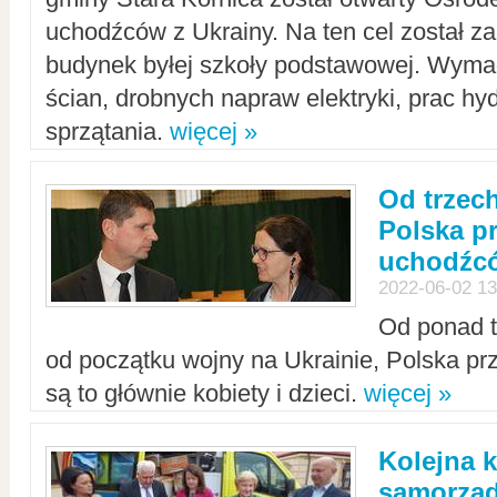
uchodźców z Ukrainy. Na ten cel został 
budynek byłej szkoły podstawowej. Wyma
ścian, drobnych napraw elektryki, prac hy
sprzątania.
więcej »
Od trzec
Polska p
uchodźcó
2022-06-02 13
Od ponad tr
od początku wojny na Ukrainie, Polska p
są to głównie kobiety i dzieci.
więcej »
Kolejna k
samorząd