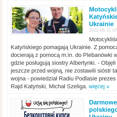
Motocykli
Katyński
Ukrainie
2022-06-21 07
Motocykliś
Katyńskiego pomagają Ukrainie. Z pomoc
docierają z pomocą m.in. do Plebanówki w
gdzie posługują siostry Albertynki. - Objęl
jeszcze przed wojną, nie zostawili sióstr 
wojna - powiedział Radiu Podlasie preze
Rajd Katyński, Michał Szeliga.
więcej »
Darmowe 
polskiego
Ukrainy