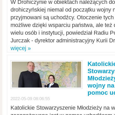
W Drohiczynie w obiektach należących do 
drohiczyńskiej niemal od początku wojny 
przyjmowani są uchodźcy. Otoczenie tych 
możliwe dzięki wsparciu państwa, ale też 
wielu osób i instytucji, powiedział Radiu P
Jurczak - dyrektor administracyjny Kurii D
więcej »
Katolicki
Stowarzy
Młodzież
wojny na 
pomoc u
2022-05-09 08:06:55
Katolickie Stowarzyszenie Młodzieży na w