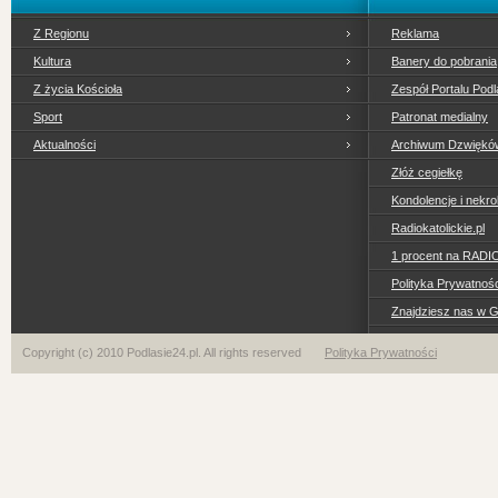
Z Regionu
Reklama
Kultura
Banery do pobrania
Z życia Kościoła
Zespół Portalu Podl
Sport
Patronat medialny
Aktualności
Archiwum Dzwiękó
Złóż cegiełkę
Kondolencje i nekro
Radiokatolickie.pl
1 procent na RADI
Polityka Prywatno
Znajdziesz nas w 
Copyright (c) 2010 Podlasie24.pl. All rights reserved
Polityka Prywatności