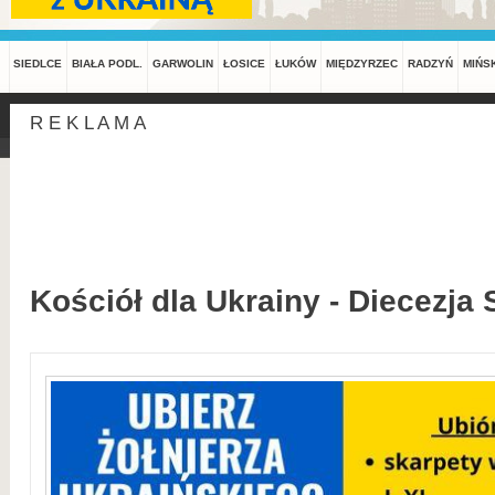
SIEDLCE
BIAŁA PODL.
GARWOLIN
ŁOSICE
ŁUKÓW
MIĘDZYRZEC
RADZYŃ
MIŃS
R E K L A M A
Kościół dla Ukrainy - Diecezja 