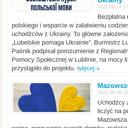
2022-06-14 17
Bezpłatna 
polskiego i wsparcie w załatwieniu codzi
uchodźców z Ukrainy. To główne założenia
„Lubelskie pomaga Ukrainie”. Burmistrz L
Paśnik podpisał porozumienie z Regiona
Pomocy Społecznej w Lublinie, na mocy k
przystąpiło do projektu.
więcej »
Mazowsze
2022-06-09 16
Uchodźcy 
liczyć na 
Mazowsza.