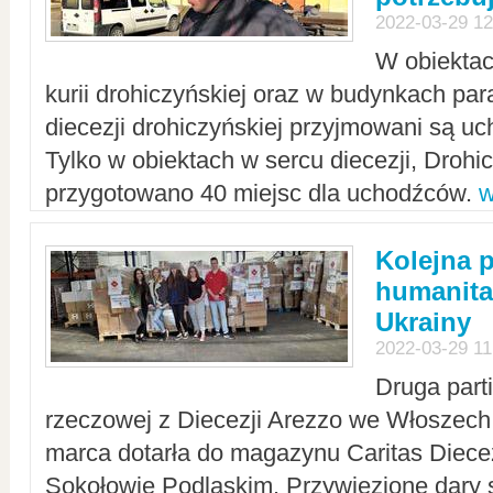
2022-03-29 12
W obiektac
kurii drohiczyńskiej oraz w budynkach para
diecezji drohiczyńskiej przyjmowani są uc
Tylko w obiektach w sercu diecezji, Drohi
przygotowano 40 miejsc dla uchodźców.
w
Kolejna 
humanita
Ukrainy
2022-03-29 11
Druga part
rzeczowej z Diecezji Arezzo we Włoszech 
marca dotarła do magazynu Caritas Diecez
Sokołowie Podlaskim. Przywiezione dary 