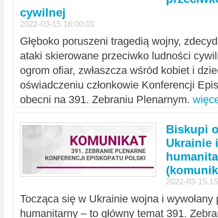
cywilnej
2022-03-15 16:00:01
Głęboko poruszeni tragedią wojny, zdecy
ataki skierowane przeciwko ludności cywi
ogrom ofiar, zwłaszcza wśród kobiet i dzie
oświadczeniu członkowie Konferencji Epis
obecni na 391. Zebraniu Plenarnym.
więce
Biskupi 
Ukrainie 
humanit
(komunik
2022-03-15 15
Tocząca się w Ukrainie wojna i wywołany 
humanitarny – to główny temat 391. Zebr