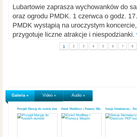
Lubartowie zaprasza wychowanków do sal
oraz ogrodu PMDK. 1 czerwca o godz. 17.0
PMDK wystąpią na uroczystym koncercie
przygotuje liczne atrakcje i niespodzianki.
1
2
3
4
5
6
7
8
Galeria »
Video »
Audio »
Przyjęli Maryję do swoich domów
Dzień Modlitwy i Pomocy Misjom
Stacja Siemiatycze... D