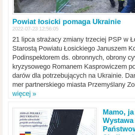
Powiat łosicki pomaga Ukrainie
2022-07-23 12:56:05
21 lipca strażacy zmiany trzeciej PSP w 
Starostą Powiatu Łosickiego Januszem Ko
Podinspektorem ds. obronnych, obrony cyw
kryzysowego Romanem Kasprowiczem po
darów dla potrzebujących na Ukrainie. Dar
mer partnerskiego miasta Przemyślany Zo
więcej »
Mamo, ja
Wystawa
Państwo