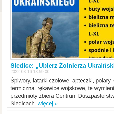
Siedlce: „Ubierz Żołnierza Ukraińs
2022-03-16 13:59:00
Śpiwory, latarki czołowe, apteczki, polary, 
termiczna, rękawice wojskowe, te wymieni
przedmioty zbiera Centrum Duszpasterst
Siedlcach.
więcej »