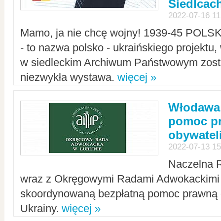
Siedlcac
2022-07-16 11
Mamo, ja nie chcę wojny! 1939-45 POLS
- to nazwa polsko - ukraińskiego projektu
w siedleckim Archiwum Państwowym zosta
niezwykła wystawa.
więcej »
Włodawa:
pomoc pr
obywatel
2022-07-13 15
Naczelna 
wraz z Okręgowymi Radami Adwokackimi 
skoordynowaną bezpłatną pomoc prawną d
Ukrainy.
więcej »