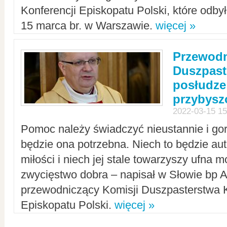
Konferencji Episkopatu Polski, które odbył
15 marca br. w Warszawie.
więcej »
Przewodn
Duszpast
posłudze
przybys
2022-03-15 15
Pomoc należy świadczyć nieustannie i gorl
będzie ona potrzebna. Niech to będzie au
miłości i niech jej stale towarzyszy ufna m
zwycięstwo dobra – napisał w Słowie bp A
przewodniczący Komisji Duszpasterstwa K
Episkopatu Polski.
więcej »