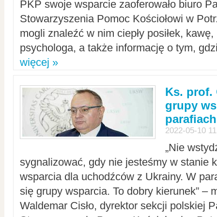
PKP swoje wsparcie zaoferowało biuro P
Stowarzyszenia Pomoc Kościołowi w Potr
mogli znaleźć w nim ciepły posiłek, kawę,
psychologa, a także informację o tym, gdzi
więcej »
Ks. prof.
grupy ws
parafiach
2022-05-10 11
„Nie wstyd
sygnalizować, gdy nie jesteśmy w stanie
wsparcia dla uchodźców z Ukrainy. W para
się grupy wsparcia. To dobry kierunek” – m
Waldemar Cisło, dyrektor sekcji polskiej 