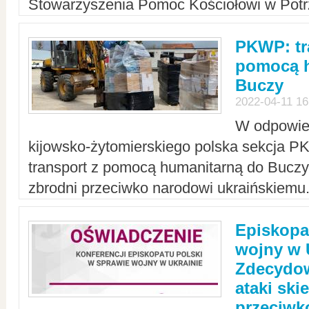
Stowarzyszenia Pomoc Kościołowi w Potr
PKWP: tr
pomocą h
Buczy
2022-04-11 16
W odpowied
kijowsko-żytomierskiego polska sekcja 
transport z pomocą humanitarną do Buczy,
zbrodni przeciwko narodowi ukraińskiemu
Episkopa
wojny w 
Zdecydow
ataki sk
przeciwk