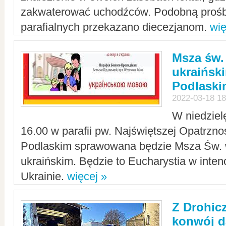
zakwaterować uchodźców. Podobną prośb
parafialnych przekazano diecezjanom.
wię
Msza św.
ukraińsk
Podlaski
2022-03-18 18
W niedziel
16.00 w parafii pw. Najświętszej Opatrzno
Podlaskim sprawowana będzie Msza Św. 
ukraińskim. Będzie to Eucharystia w intenc
Ukrainie.
więcej »
Z Drohic
konwój d