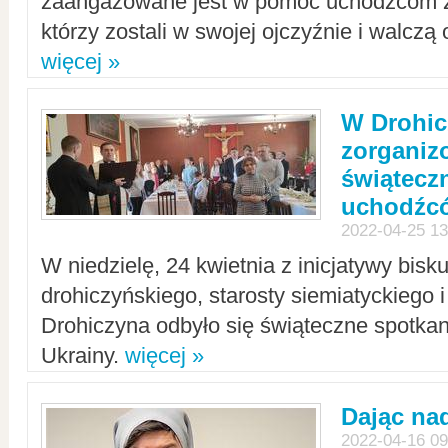
zaangażowane jest w pomoc uchodźcom z 
którzy zostali w swojej ojczyźnie i walczą 
więcej »
W Drohic
zorgani
świątecz
uchodźc
2022-04-25 13
W niedzielę, 24 kwietnia z inicjatywy bisk
drohiczyńskiego, starosty siemiatyckiego i
Drohiczyna odbyło się świąteczne spotka
Ukrainy.
więcej »
Dając nad
2022-04-16 09