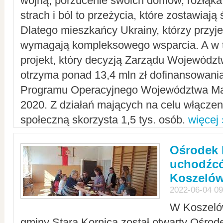
wojną, porzucenie swoich domów, rozłąka 
strach i ból to przeżycia, które zostawiają 
Dlatego mieszkańcy Ukrainy, którzy przyje
wymagają kompleksowego wsparcia. A w
projekt, który decyzją Zarządu Wojewód
otrzyma ponad 13,4 mln zł dofinansowani
Programu Operacyjnego Województwa Ma
2020. Z działań mających na celu włączeni
społeczną skorzysta 1,5 tys. osób.
więcej 
Ośrodek 
uchodźcó
Koszeló
2022-06-04 09
W Koszelów
gminy Stara Kornica został otwarty Ośro