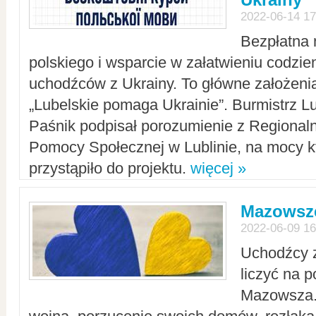
2022-06-14 17
Bezpłatna 
polskiego i wsparcie w załatwieniu codzi
uchodźców z Ukrainy. To główne założenia
„Lubelskie pomaga Ukrainie”. Burmistrz L
Paśnik podpisał porozumienie z Regiona
Pomocy Społecznej w Lublinie, na mocy k
przystąpiło do projektu.
więcej »
Mazowsze
2022-06-09 16
Uchodźcy 
liczyć na 
Mazowsza.