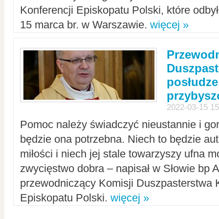
Konferencji Episkopatu Polski, które odbył
15 marca br. w Warszawie.
więcej »
Przewodn
Duszpast
posłudze
przybys
2022-03-15 15
Pomoc należy świadczyć nieustannie i gorl
będzie ona potrzebna. Niech to będzie au
miłości i niech jej stale towarzyszy ufna m
zwycięstwo dobra – napisał w Słowie bp A
przewodniczący Komisji Duszpasterstwa K
Episkopatu Polski.
więcej »