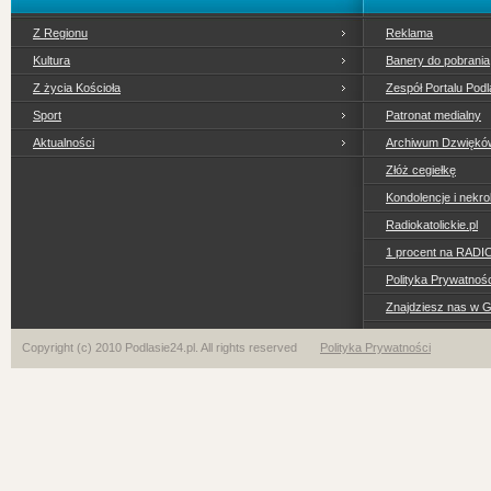
Z Regionu
Reklama
Kultura
Banery do pobrania
Z życia Kościoła
Zespół Portalu Podl
Sport
Patronat medialny
Aktualności
Archiwum Dzwiękó
Złóż cegiełkę
Kondolencje i nekro
Radiokatolickie.pl
1 procent na RADI
Polityka Prywatno
Znajdziesz nas w 
Copyright (c) 2010 Podlasie24.pl. All rights reserved
Polityka Prywatności