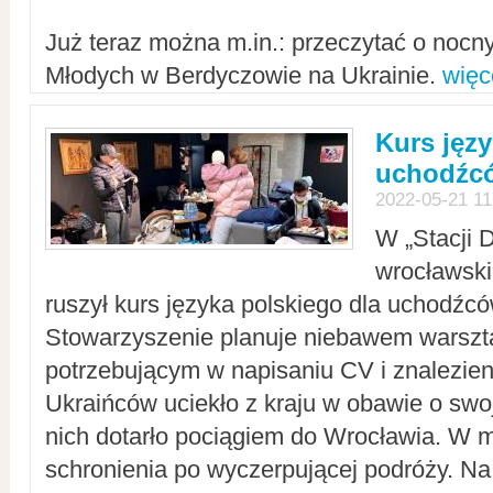
Już teraz można m.in.: przeczytać o noc
Młodych w Berdyczowie na Ukrainie.
więc
Kurs języ
uchodźcó
2022-05-21 11
W „Stacji D
wrocławsk
ruszył kurs języka polskiego dla uchodźcó
Stowarzyszenie planuje niebawem warszt
potrzebującym w napisaniu CV i znalezieni
Ukraińców uciekło z kraju w obawie o swoj
nich dotarło pociągiem do Wrocławia. W m
schronienia po wyczerpującej podróży. 