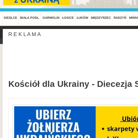
SIEDLCE
BIAŁA PODL.
GARWOLIN
ŁOSICE
ŁUKÓW
MIĘDZYRZEC
RADZYŃ
MIŃS
R E K L A M A
Kościół dla Ukrainy - Diecezja 