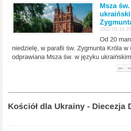
Msza św.
ukraiński
Zygmunta
2022-03-14 15
Od 20 mar
niedzielę, w parafii św. Zygmunta Króla w
odprawiana Msza św. w języku ukraiński
|<<
<<
Kościół dla Ukrainy - Diecezja