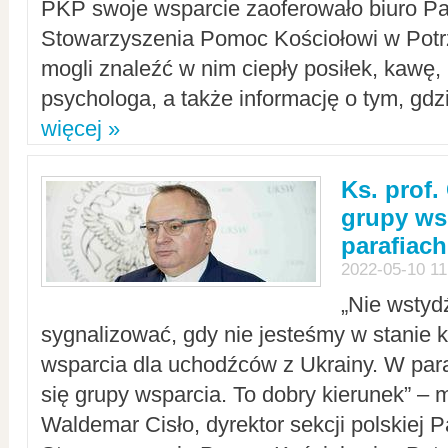
PKP swoje wsparcie zaoferowało biuro P
Stowarzyszenia Pomoc Kościołowi w Potr
mogli znaleźć w nim ciepły posiłek, kawę,
psychologa, a także informację o tym, gdzi
więcej »
Ks. prof.
grupy ws
parafiach
2022-05-10 11
„Nie wstyd
sygnalizować, gdy nie jesteśmy w stanie
wsparcia dla uchodźców z Ukrainy. W para
się grupy wsparcia. To dobry kierunek” – m
Waldemar Cisło, dyrektor sekcji polskiej 