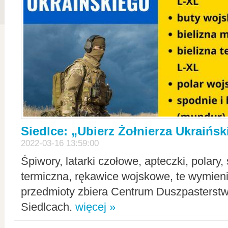
Siedlce: „Ubierz Żołnierza Ukraińs
2022-03-16 13:59:00
Śpiwory, latarki czołowe, apteczki, polary, 
termiczna, rękawice wojskowe, te wymieni
przedmioty zbiera Centrum Duszpasterst
Siedlcach.
więcej »