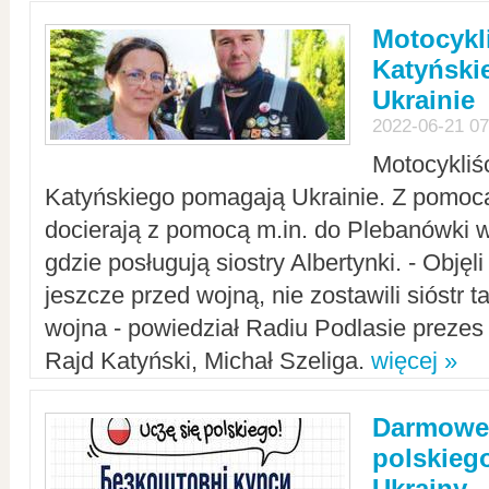
Motocykli
Katyński
Ukrainie
2022-06-21 07
Motocykliś
Katyńskiego pomagają Ukrainie. Z pomoc
docierają z pomocą m.in. do Plebanówki w
gdzie posługują siostry Albertynki. - Objęl
jeszcze przed wojną, nie zostawili sióstr 
wojna - powiedział Radiu Podlasie preze
Rajd Katyński, Michał Szeliga.
więcej »
Darmowe 
polskiego
Ukrainy