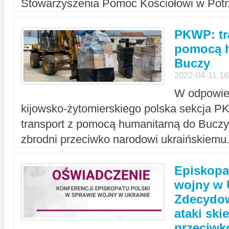
Stowarzyszenia Pomoc Kościołowi w Potr
PKWP: tr
pomocą h
Buczy
2022-04-11 16
W odpowied
kijowsko-żytomierskiego polska sekcja 
transport z pomocą humanitarną do Buczy,
zbrodni przeciwko narodowi ukraińskiemu
Episkopa
wojny w 
Zdecydow
ataki sk
przeciwk