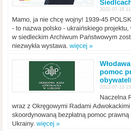
Siedlcac
2022-07-16 11
Mamo, ja nie chcę wojny! 1939-45 POLS
- to nazwa polsko - ukraińskiego projektu
w siedleckim Archiwum Państwowym zosta
niezwykła wystawa.
więcej »
Włodawa:
pomoc pr
obywatel
2022-07-13 15
Naczelna 
wraz z Okręgowymi Radami Adwokackimi 
skoordynowaną bezpłatną pomoc prawną d
Ukrainy.
więcej »