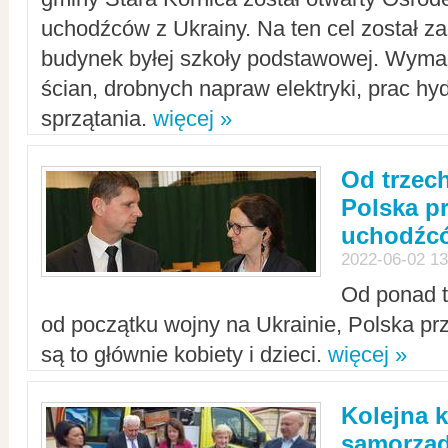
uchodźców z Ukrainy. Na ten cel został 
budynek byłej szkoły podstawowej. Wyma
ścian, drobnych napraw elektryki, prac hy
sprzątania.
więcej »
Od trzec
Polska p
uchodźcó
2022-06-02 13
Od ponad tr
od początku wojny na Ukrainie, Polska p
są to głównie kobiety i dzieci.
więcej »
Kolejna k
samorząd