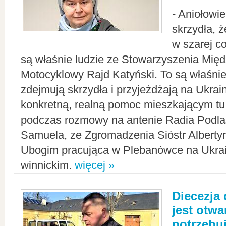
- Aniołowi
skrzydła, 
w szarej c
są właśnie ludzie ze Stowarzyszenia Mi
Motocyklowy Rajd Katyński. To są właśnie 
zdejmują skrzydła i przyjeżdżają na Ukrai
konkretną, realną pomoc mieszkającym tu
podczas rozmowy na antenie Radia Podlas
Samuela, ze Zgromadzenia Sióstr Alberty
Ubogim pracująca w Plebanówce na Ukrai
winnickim.
więcej »
Diecezja
jest otwa
potrzebu