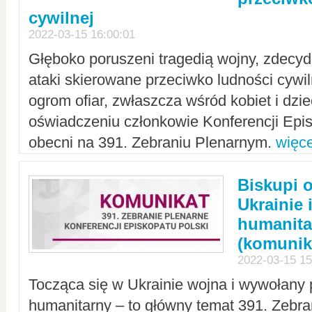
cywilnej
2022-03-15 16:00:01
Głęboko poruszeni tragedią wojny, zdecy
ataki skierowane przeciwko ludności cywi
ogrom ofiar, zwłaszcza wśród kobiet i dzie
oświadczeniu członkowie Konferencji Epis
obecni na 391. Zebraniu Plenarnym.
więce
Biskupi 
Ukrainie 
humanit
(komunik
2022-03-15 15
Tocząca się w Ukrainie wojna i wywołany 
humanitarny – to główny temat 391. Zebr