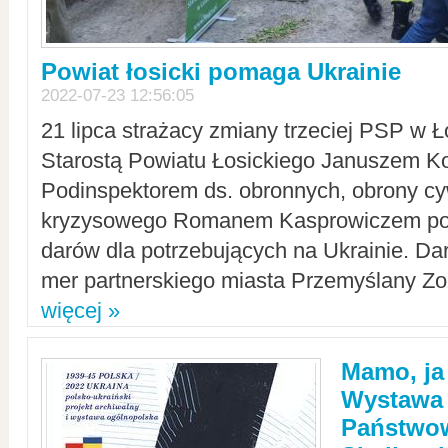
Powiat łosicki pomaga Ukrainie
2022-07-23 12:56:05
21 lipca strażacy zmiany trzeciej PSP w 
Starostą Powiatu Łosickiego Januszem Ko
Podinspektorem ds. obronnych, obrony cyw
kryzysowego Romanem Kasprowiczem po
darów dla potrzebujących na Ukrainie. Dar
mer partnerskiego miasta Przemyślany Zo
więcej »
Mamo, ja
Wystawa
Państwo