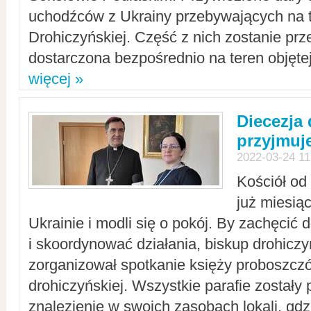
uchodźców z Ukrainy przebywających na t
Drohiczyńskiej. Część z nich zostanie pr
dostarczona bezpośrednio na teren objęte
więcej »
Diecezja
przyjmuj
2022-03-24 11
Kościół od
już miesią
Ukrainie i modli się o pokój. By zachęcić
i skoordynować działania, biskup drohicz
zorganizował spotkanie księży proboszczó
drohiczyńskiej. Wszystkie parafie zostały
znalezienie w swoich zasobach lokali, gd