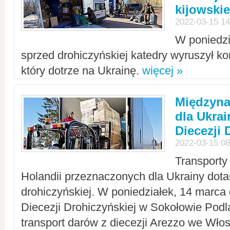
kijowskie
2022-03-15 14
W poniedzi
sprzed drohiczyńskiej katedry wyruszył k
który dotrze na Ukrainę.
więcej »
Międzyn
dla Ukra
Diecezji 
2022-03-15 08
Transporty
Holandii przeznaczonych dla Ukrainy dotar
drohiczyńskiej. W poniedziałek, 14 marca 
Diecezji Drohiczyńskiej w Sokołowie Pod
transport darów z diecezji Arezzo we Wło