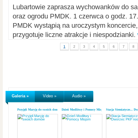
Lubartowie zaprasza wychowanków do sal
oraz ogrodu PMDK. 1 czerwca o godz. 17.0
PMDK wystąpią na uroczystym koncercie
przygotuje liczne atrakcje i niespodzianki.
1
2
3
4
5
6
7
8
Galeria »
Video »
Audio »
Przyjęli Maryję do swoich domów
Dzień Modlitwy i Pomocy Misjom
Stacja Siemiatycze... D