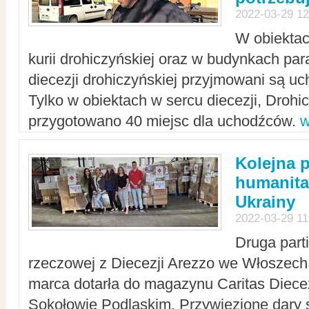
2022-03-29 12
W obiektac
kurii drohiczyńskiej oraz w budynkach para
diecezji drohiczyńskiej przyjmowani są uc
Tylko w obiektach w sercu diecezji, Drohi
przygotowano 40 miejsc dla uchodźców.
w
Kolejna 
humanita
Ukrainy
2022-03-29 11
Druga part
rzeczowej z Diecezji Arezzo we Włoszech 
marca dotarła do magazynu Caritas Diecez
Sokołowie Podlaskim. Przywiezione dary 