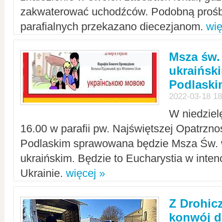
zakwaterować uchodźców. Podobną prośb
parafialnych przekazano diecezjanom.
wię
Msza św.
ukraińsk
Podlaski
2022-03-18 18
W niedziel
16.00 w parafii pw. Najświętszej Opatrzno
Podlaskim sprawowana będzie Msza Św. 
ukraińskim. Będzie to Eucharystia w intenc
Ukrainie.
więcej »
Z Drohic
konwój d