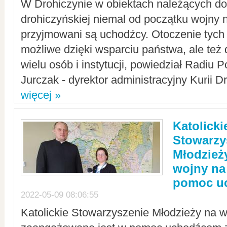
W Drohiczynie w obiektach należących do 
drohiczyńskiej niemal od początku wojny 
przyjmowani są uchodźcy. Otoczenie tych 
możliwe dzięki wsparciu państwa, ale też 
wielu osób i instytucji, powiedział Radiu P
Jurczak - dyrektor administracyjny Kurii D
więcej »
Katolicki
Stowarzy
Młodzież
wojny na 
pomoc u
2022-05-09 08:06:55
Katolickie Stowarzyszenie Młodzieży na w