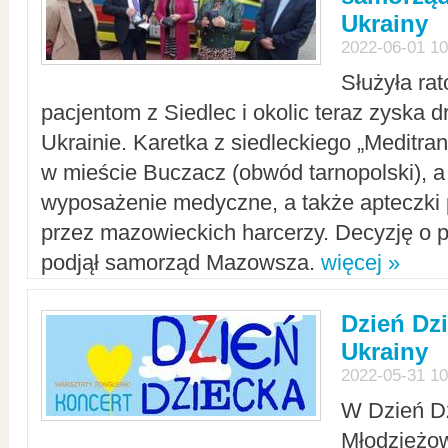
Ukrainy
2022-06-01 10
Służyła ra
pacjentom z Siedlec i okolic teraz zyska d
Ukrainie. Karetka z siedleckiego „Meditrans
w mieście Buczacz (obwód tarnopolski), a
wyposażenie medyczne, a także apteczki
przez mazowieckich harcerzy. Decyzję o 
podjął samorząd Mazowsza.
więcej »
Dzień Dz
Ukrainy
2022-05-31 10
W Dzień D
Młodzieżo