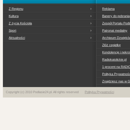
Z Regionu
Reklama
Kultura
Banery do pobrania
Z życia Kościoła
Zespół Portalu Podl
Sport
Patronat medialny
Aktualności
Archiwum Dzwiękó
Złóż cegiełkę
Kondolencje i nekro
Radiokatolickie.pl
1 procent na RADI
Polityka Prywatno
Znajdziesz nas w 
Copyright (c) 2010 Podlasie24.pl. All rights reserved
Polityka Prywatności