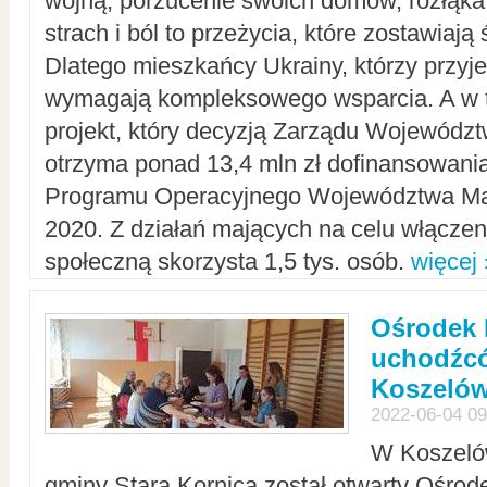
wojną, porzucenie swoich domów, rozłąka 
strach i ból to przeżycia, które zostawiają 
Dlatego mieszkańcy Ukrainy, którzy przyje
wymagają kompleksowego wsparcia. A w
projekt, który decyzją Zarządu Wojewód
otrzyma ponad 13,4 mln zł dofinansowani
Programu Operacyjnego Województwa Ma
2020. Z działań mających na celu włączeni
społeczną skorzysta 1,5 tys. osób.
więcej 
Ośrodek 
uchodźcó
Koszeló
2022-06-04 09
W Koszelów
gminy Stara Kornica został otwarty Ośro