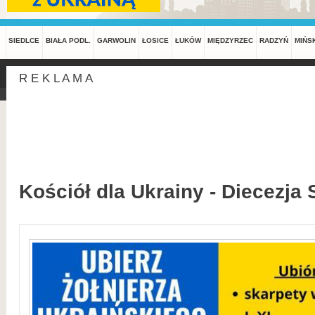
SIEDLCE
BIAŁA PODL.
GARWOLIN
ŁOSICE
ŁUKÓW
MIĘDZYRZEC
RADZYŃ
MIŃS
R E K L A M A
Kościół dla Ukrainy - Diecezja 