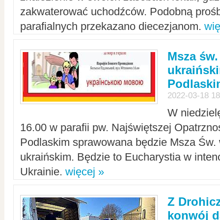
zakwaterować uchodźców. Podobną prośb
parafialnych przekazano diecezjanom.
wię
Msza św.
ukraińsk
Podlaski
2022-03-18 18
W niedziel
16.00 w parafii pw. Najświętszej Opatrzno
Podlaskim sprawowana będzie Msza Św. 
ukraińskim. Będzie to Eucharystia w intenc
Ukrainie.
więcej »
Z Drohic
konwój d