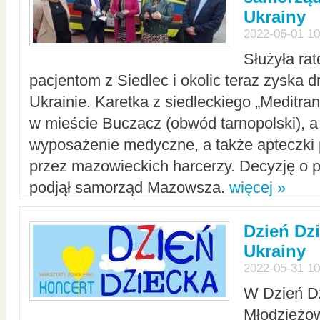
Ukrainy
2022-06-01 10
Służyła ra
pacjentom z Siedlec i okolic teraz zyska d
Ukrainie. Karetka z siedleckiego „Meditrans
w mieście Buczacz (obwód tarnopolski), a
wyposażenie medyczne, a także apteczki
przez mazowieckich harcerzy. Decyzję o 
podjął samorząd Mazowsza.
więcej »
Dzień Dz
Ukrainy
2022-05-31 10
W Dzień D
Młodzieżo