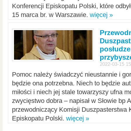
Konferencji Episkopatu Polski, które odbył
15 marca br. w Warszawie.
więcej »
Przewodn
Duszpast
posłudze
przybys
2022-03-15 15
Pomoc należy świadczyć nieustannie i gorl
będzie ona potrzebna. Niech to będzie au
miłości i niech jej stale towarzyszy ufna m
zwycięstwo dobra – napisał w Słowie bp A
przewodniczący Komisji Duszpasterstwa K
Episkopatu Polski.
więcej »