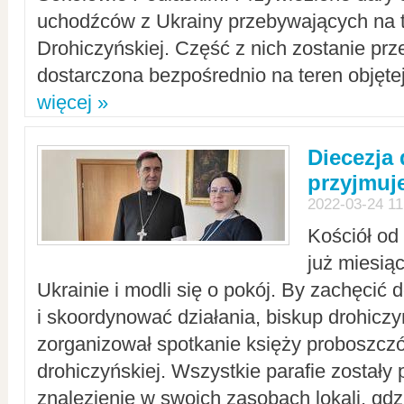
uchodźców z Ukrainy przebywających na t
Drohiczyńskiej. Część z nich zostanie pr
dostarczona bezpośrednio na teren objęte
więcej »
Diecezja
przyjmuj
2022-03-24 11
Kościół od
już miesią
Ukrainie i modli się o pokój. By zachęcić
i skoordynować działania, biskup drohicz
zorganizował spotkanie księży proboszczó
drohiczyńskiej. Wszystkie parafie zostały
znalezienie w swoich zasobach lokali, gd