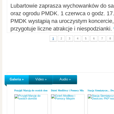
Lubartowie zaprasza wychowanków do sal
oraz ogrodu PMDK. 1 czerwca o godz. 17.0
PMDK wystąpią na uroczystym koncercie
przygotuje liczne atrakcje i niespodzianki.
1
2
3
4
5
6
7
8
Galeria »
Video »
Audio »
Przyjęli Maryję do swoich domów
Dzień Modlitwy i Pomocy Misjom
Stacja Siemiatycze... D