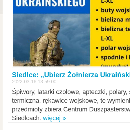
Siedlce: „Ubierz Żołnierza Ukraińs
2022-03-16 13:59:00
Śpiwory, latarki czołowe, apteczki, polary, 
termiczna, rękawice wojskowe, te wymieni
przedmioty zbiera Centrum Duszpasterst
Siedlcach.
więcej »