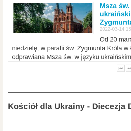
Msza św.
ukraiński
Zygmunta
2022-03-14 15
Od 20 mar
niedzielę, w parafii św. Zygmunta Króla w
odprawiana Msza św. w języku ukraiński
|<<
<<
Kościół dla Ukrainy - Diecezja