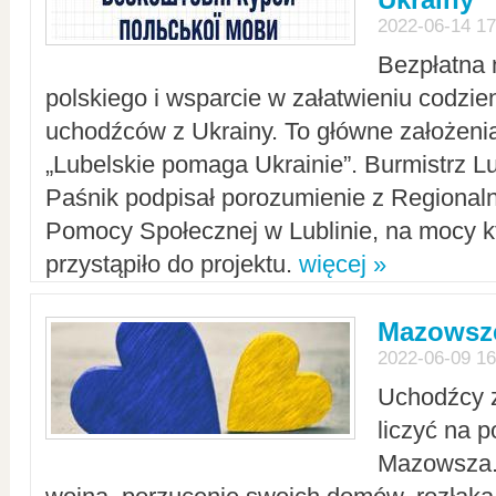
2022-06-14 17
Bezpłatna 
polskiego i wsparcie w załatwieniu codzi
uchodźców z Ukrainy. To główne założenia
„Lubelskie pomaga Ukrainie”. Burmistrz L
Paśnik podpisał porozumienie z Regiona
Pomocy Społecznej w Lublinie, na mocy k
przystąpiło do projektu.
więcej »
Mazowsze
2022-06-09 16
Uchodźcy 
liczyć na 
Mazowsza.