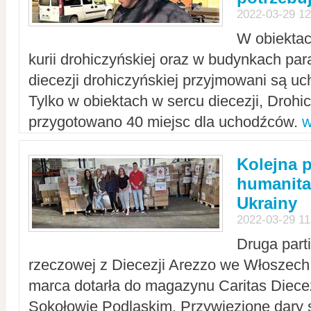
2022-03-29 12
W obiektac
kurii drohiczyńskiej oraz w budynkach para
diecezji drohiczyńskiej przyjmowani są uc
Tylko w obiektach w sercu diecezji, Drohi
przygotowano 40 miejsc dla uchodźców.
w
Kolejna 
humanita
Ukrainy
2022-03-29 11
Druga part
rzeczowej z Diecezji Arezzo we Włoszech 
marca dotarła do magazynu Caritas Diecez
Sokołowie Podlaskim. Przywiezione dary 