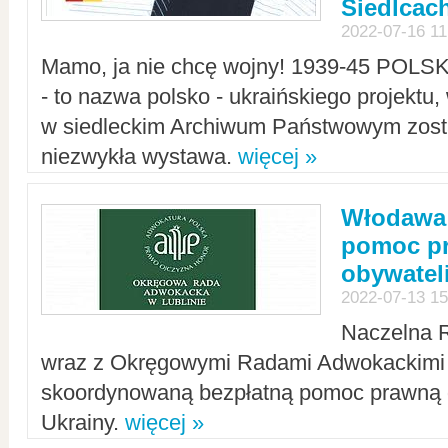
Siedlcac
2022-07-16 11
Mamo, ja nie chcę wojny! 1939-45 POLS
- to nazwa polsko - ukraińskiego projektu
w siedleckim Archiwum Państwowym zosta
niezwykła wystawa.
więcej »
Włodawa:
pomoc pr
obywatel
2022-07-13 15
Naczelna 
wraz z Okręgowymi Radami Adwokackimi 
skoordynowaną bezpłatną pomoc prawną d
Ukrainy.
więcej »