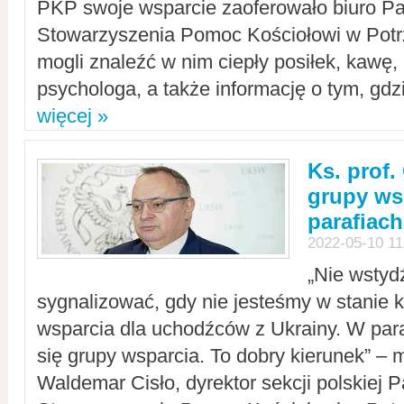
PKP swoje wsparcie zaoferowało biuro P
Stowarzyszenia Pomoc Kościołowi w Potr
mogli znaleźć w nim ciepły posiłek, kawę,
psychologa, a także informację o tym, gdzi
więcej »
Ks. prof.
grupy ws
parafiach
2022-05-10 11
„Nie wstyd
sygnalizować, gdy nie jesteśmy w stanie
wsparcia dla uchodźców z Ukrainy. W para
się grupy wsparcia. To dobry kierunek” – m
Waldemar Cisło, dyrektor sekcji polskiej 