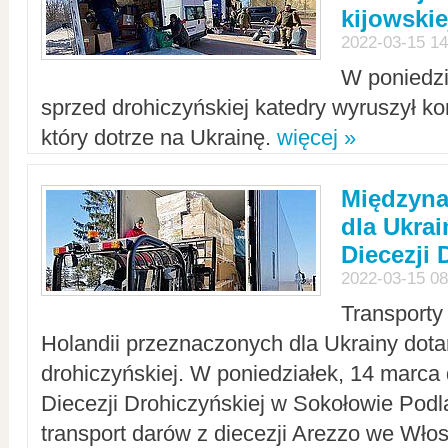
kijowskie
2022-03-15 14
W poniedzi
sprzed drohiczyńskiej katedry wyruszył k
który dotrze na Ukrainę.
więcej »
Międzyn
dla Ukra
Diecezji 
2022-03-15 08
Transporty
Holandii przeznaczonych dla Ukrainy dotar
drohiczyńskiej. W poniedziałek, 14 marca 
Diecezji Drohiczyńskiej w Sokołowie Pod
transport darów z diecezji Arezzo we Wło