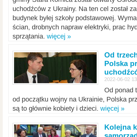
uchodźców z Ukrainy. Na ten cel został 
budynek byłej szkoły podstawowej. Wyma
ścian, drobnych napraw elektryki, prac hy
sprzątania.
więcej »
Od trzec
Polska p
uchodźcó
2022-06-02 13
Od ponad tr
od początku wojny na Ukrainie, Polska p
są to głównie kobiety i dzieci.
więcej »
Kolejna k
samorząd