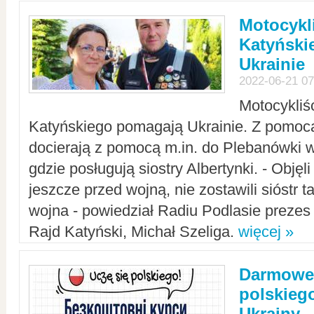
Motocykli
Katyński
Ukrainie
2022-06-21 07
Motocykliś
Katyńskiego pomagają Ukrainie. Z pomoc
docierają z pomocą m.in. do Plebanówki w
gdzie posługują siostry Albertynki. - Objęl
jeszcze przed wojną, nie zostawili sióstr 
wojna - powiedział Radiu Podlasie preze
Rajd Katyński, Michał Szeliga.
więcej »
Darmowe 
polskiego
Ukrainy