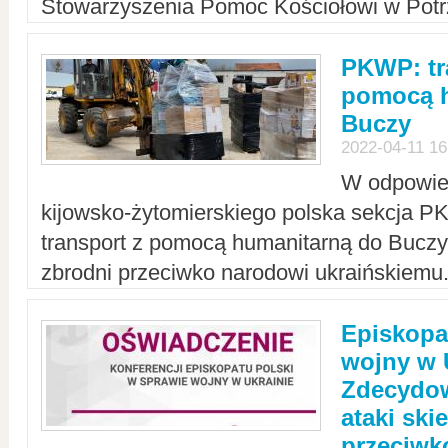
Stowarzyszenia Pomoc Kościołowi w Potr
PKWP: tr
pomocą h
Buczy
2022-04-11 16
W odpowied
kijowsko-żytomierskiego polska sekcja 
transport z pomocą humanitarną do Buczy,
zbrodni przeciwko narodowi ukraińskiemu
Episkopa
wojny w 
Zdecydow
ataki sk
przeciwk