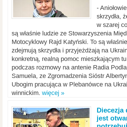
- Aniołowi
skrzydła, 
w szarej c
są właśnie ludzie ze Stowarzyszenia Mi
Motocyklowy Rajd Katyński. To są właśnie 
zdejmują skrzydła i przyjeżdżają na Ukrai
konkretną, realną pomoc mieszkającym tu
podczas rozmowy na antenie Radia Podlas
Samuela, ze Zgromadzenia Sióstr Alberty
Ubogim pracująca w Plebanówce na Ukrai
winnickim.
więcej »
Diecezja
jest otwa
potrzebu