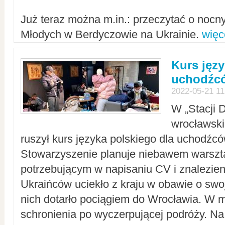
Już teraz można m.in.: przeczytać o noc
Młodych w Berdyczowie na Ukrainie.
więc
Kurs języ
uchodźcó
2022-05-21 11
W „Stacji D
wrocławsk
ruszył kurs języka polskiego dla uchodźcó
Stowarzyszenie planuje niebawem warszt
potrzebującym w napisaniu CV i znalezieni
Ukraińców uciekło z kraju w obawie o swoj
nich dotarło pociągiem do Wrocławia. W m
schronienia po wyczerpującej podróży. 