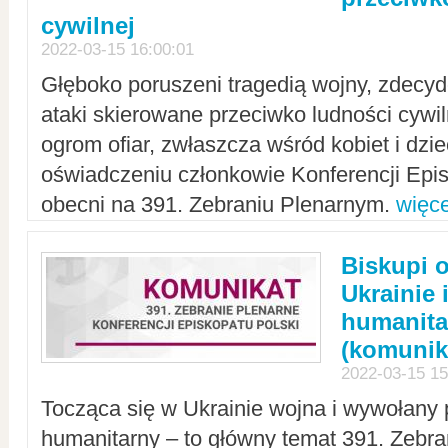
cywilnej
2022-03-15 16:00:01
Głęboko poruszeni tragedią wojny, zdecy
ataki skierowane przeciwko ludności cywi
ogrom ofiar, zwłaszcza wśród kobiet i dzie
oświadczeniu członkowie Konferencji Epis
obecni na 391. Zebraniu Plenarnym.
więce
Biskupi 
Ukrainie 
humanit
(komunik
2022-03-15 15
Tocząca się w Ukrainie wojna i wywołany 
humanitarny – to główny temat 391. Zebr