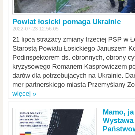
Powiat łosicki pomaga Ukrainie
2022-07-23 12:56:05
21 lipca strażacy zmiany trzeciej PSP w 
Starostą Powiatu Łosickiego Januszem Ko
Podinspektorem ds. obronnych, obrony cyw
kryzysowego Romanem Kasprowiczem po
darów dla potrzebujących na Ukrainie. Dar
mer partnerskiego miasta Przemyślany Zo
więcej »
Mamo, ja
Wystawa
Państwo