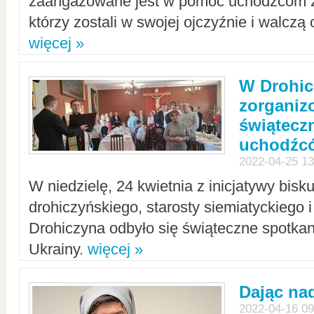
zaangażowane jest w pomoc uchodźcom z 
którzy zostali w swojej ojczyźnie i walczą 
więcej »
W Drohic
zorgani
świątecz
uchodźc
2022-04-25 13
W niedzielę, 24 kwietnia z inicjatywy bisk
drohiczyńskiego, starosty siemiatyckiego i
Drohiczyna odbyło się świąteczne spotka
Ukrainy.
więcej »
Dając nad
2022-04-16 09