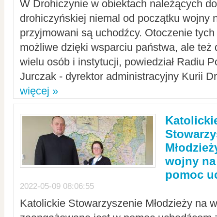
W Drohiczynie w obiektach należących do 
drohiczyńskiej niemal od początku wojny 
przyjmowani są uchodźcy. Otoczenie tych 
możliwe dzięki wsparciu państwa, ale też 
wielu osób i instytucji, powiedział Radiu P
Jurczak - dyrektor administracyjny Kurii D
więcej »
Katolicki
Stowarzy
Młodzież
wojny na 
pomoc u
2022-05-09 08:06:55
Katolickie Stowarzyszenie Młodzieży na w