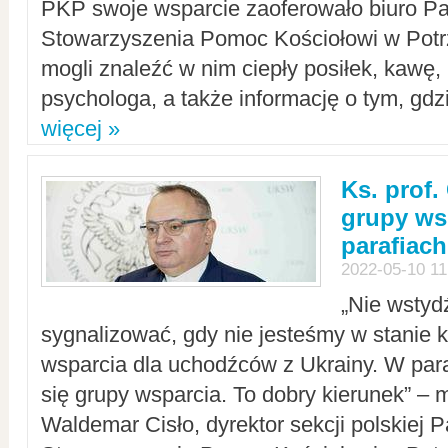
PKP swoje wsparcie zaoferowało biuro P
Stowarzyszenia Pomoc Kościołowi w Potr
mogli znaleźć w nim ciepły posiłek, kawę,
psychologa, a także informację o tym, gdzi
więcej »
Ks. prof.
grupy ws
parafiach
2022-05-10 11
„Nie wstyd
sygnalizować, gdy nie jesteśmy w stanie
wsparcia dla uchodźców z Ukrainy. W para
się grupy wsparcia. To dobry kierunek” – m
Waldemar Cisło, dyrektor sekcji polskiej 