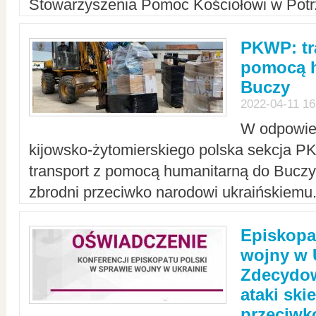
Stowarzyszenia Pomoc Kościołowi w Potr
PKWP: tr
pomocą h
Buczy
2022-04-11 16
W odpowied
kijowsko-żytomierskiego polska sekcja 
transport z pomocą humanitarną do Buczy,
zbrodni przeciwko narodowi ukraińskiemu
Episkopa
wojny w 
Zdecydow
ataki sk
przeciwk