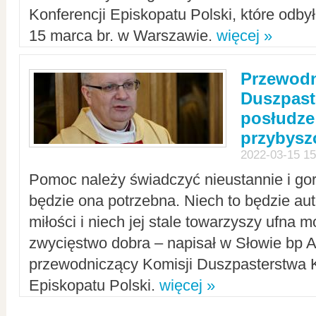
Konferencji Episkopatu Polski, które odbył
15 marca br. w Warszawie.
więcej »
Przewodn
Duszpast
posłudze
przybys
2022-03-15 15
Pomoc należy świadczyć nieustannie i gorl
będzie ona potrzebna. Niech to będzie au
miłości i niech jej stale towarzyszy ufna m
zwycięstwo dobra – napisał w Słowie bp A
przewodniczący Komisji Duszpasterstwa K
Episkopatu Polski.
więcej »