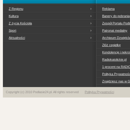
Z Regionu
Reklama
Kultura
Banery do pobrania
Z życia Kościoła
Zespół Portalu Podl
Sport
Patronat medialny
Aktualności
Archiwum Dzwiękó
Złóż cegiełkę
Kondolencje i nekro
Radiokatolickie.pl
1 procent na RADI
Polityka Prywatno
Znajdziesz nas w 
Copyright (c) 2010 Podlasie24.pl. All rights reserved
Polityka Prywatności