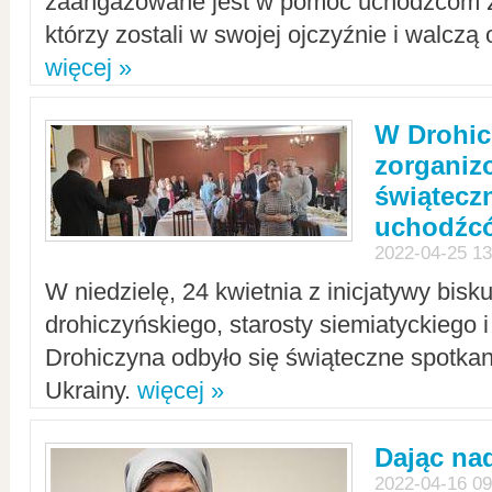
zaangażowane jest w pomoc uchodźcom z 
którzy zostali w swojej ojczyźnie i walczą 
więcej »
W Drohic
zorgani
świątecz
uchodźc
2022-04-25 13
W niedzielę, 24 kwietnia z inicjatywy bisk
drohiczyńskiego, starosty siemiatyckiego i
Drohiczyna odbyło się świąteczne spotka
Ukrainy.
więcej »
Dając nad
2022-04-16 09