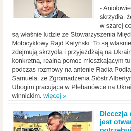
- Aniołowi
skrzydła, 
w szarej c
są właśnie ludzie ze Stowarzyszenia Mi
Motocyklowy Rajd Katyński. To są właśnie 
zdejmują skrzydła i przyjeżdżają na Ukrai
konkretną, realną pomoc mieszkającym tu
podczas rozmowy na antenie Radia Podlas
Samuela, ze Zgromadzenia Sióstr Alberty
Ubogim pracująca w Plebanówce na Ukrai
winnickim.
więcej »
Diecezja
jest otwa
potrzebu