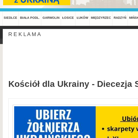
SIEDLCE
BIAŁA PODL.
GARWOLIN
ŁOSICE
ŁUKÓW
MIĘDZYRZEC
RADZYŃ
MIŃS
R E K L A M A
Kościół dla Ukrainy - Diecezja 