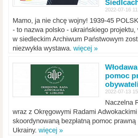
Siedlcac
2022-07-16 11
Mamo, ja nie chcę wojny! 1939-45 POLS
- to nazwa polsko - ukraińskiego projektu
w siedleckim Archiwum Państwowym zosta
niezwykła wystawa.
więcej »
Włodawa:
pomoc pr
obywatel
2022-07-13 15
Naczelna 
wraz z Okręgowymi Radami Adwokackimi 
skoordynowaną bezpłatną pomoc prawną d
Ukrainy.
więcej »