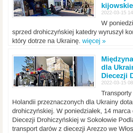
kijowskie
2022-03-15 14
W poniedzi
sprzed drohiczyńskiej katedry wyruszył k
który dotrze na Ukrainę.
więcej »
Międzyn
dla Ukra
Diecezji 
2022-03-15 08
Transporty
Holandii przeznaczonych dla Ukrainy dotar
drohiczyńskiej. W poniedziałek, 14 marca 
Diecezji Drohiczyńskiej w Sokołowie Pod
transport darów z diecezji Arezzo we Wło