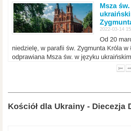
Msza św.
ukraiński
Zygmunta
2022-03-14 15
Od 20 mar
niedzielę, w parafii św. Zygmunta Króla w
odprawiana Msza św. w języku ukraiński
|<<
<<
Kościół dla Ukrainy - Diecezja