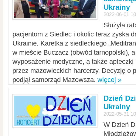
Ukrainy
2022-06-01 10
Służyła ra
pacjentom z Siedlec i okolic teraz zyska d
Ukrainie. Karetka z siedleckiego „Meditrans
w mieście Buczacz (obwód tarnopolski), a
wyposażenie medyczne, a także apteczki
przez mazowieckich harcerzy. Decyzję o 
podjął samorząd Mazowsza.
więcej »
Dzień Dz
Ukrainy
2022-05-31 10
W Dzień D
Młodzieżo