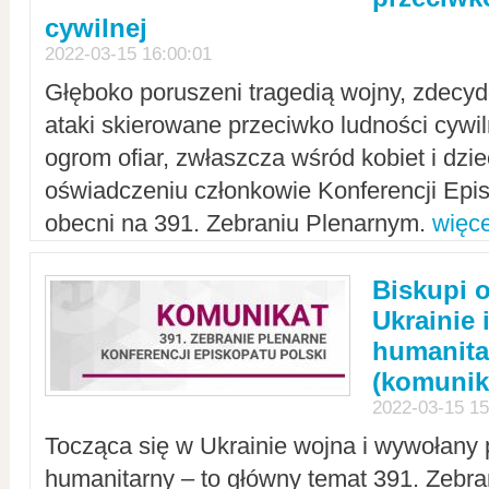
cywilnej
2022-03-15 16:00:01
Głęboko poruszeni tragedią wojny, zdecy
ataki skierowane przeciwko ludności cywi
ogrom ofiar, zwłaszcza wśród kobiet i dzie
oświadczeniu członkowie Konferencji Epis
obecni na 391. Zebraniu Plenarnym.
więce
Biskupi 
Ukrainie 
humanit
(komunik
2022-03-15 15
Tocząca się w Ukrainie wojna i wywołany 
humanitarny – to główny temat 391. Zebr