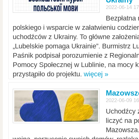
2022-06-14 17
Bezpłatna 
polskiego i wsparcie w załatwieniu codzi
uchodźców z Ukrainy. To główne założenia
„Lubelskie pomaga Ukrainie”. Burmistrz L
Paśnik podpisał porozumienie z Regiona
Pomocy Społecznej w Lublinie, na mocy k
przystąpiło do projektu.
więcej »
Mazowsze
2022-06-09 16
Uchodźcy 
liczyć na 
Mazowsza.