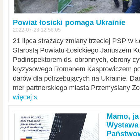
Powiat łosicki pomaga Ukrainie
2022-07-23 12:56:05
21 lipca strażacy zmiany trzeciej PSP w 
Starostą Powiatu Łosickiego Januszem Ko
Podinspektorem ds. obronnych, obrony cyw
kryzysowego Romanem Kasprowiczem po
darów dla potrzebujących na Ukrainie. Dar
mer partnerskiego miasta Przemyślany Zo
więcej »
Mamo, ja
Wystawa
Państwo