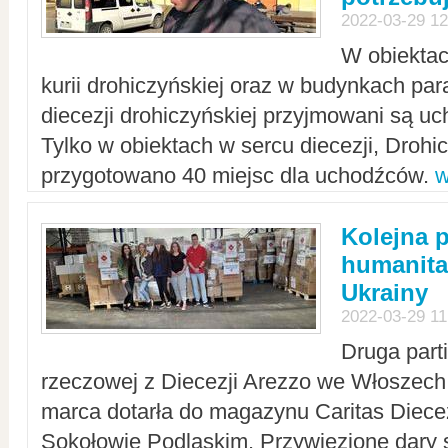
2022-03-29 12
W obiektac
kurii drohiczyńskiej oraz w budynkach para
diecezji drohiczyńskiej przyjmowani są uc
Tylko w obiektach w sercu diecezji, Drohi
przygotowano 40 miejsc dla uchodźców.
w
Kolejna 
humanita
Ukrainy
2022-03-29 11
Druga part
rzeczowej z Diecezji Arezzo we Włoszech 
marca dotarła do magazynu Caritas Diecez
Sokołowie Podlaskim. Przywiezione dary 