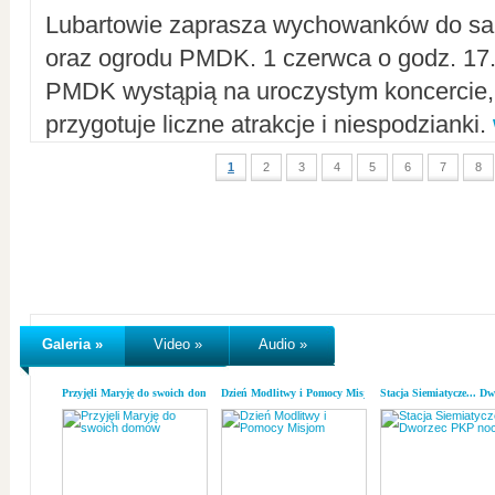
Lubartowie zaprasza wychowanków do sal
oraz ogrodu PMDK. 1 czerwca o godz. 17.0
PMDK wystąpią na uroczystym koncercie
przygotuje liczne atrakcje i niespodzianki.
1
2
3
4
5
6
7
8
Galeria »
Video »
Audio »
Przyjęli Maryję do swoich domów
Dzień Modlitwy i Pomocy Misjom
Stacja Siemiatycze... D