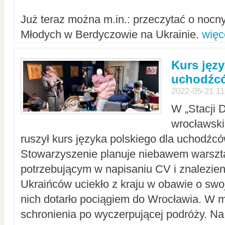
Już teraz można m.in.: przeczytać o noc
Młodych w Berdyczowie na Ukrainie.
więc
Kurs języ
uchodźcó
2022-05-21 11
W „Stacji D
wrocławsk
ruszył kurs języka polskiego dla uchodźcó
Stowarzyszenie planuje niebawem warszt
potrzebującym w napisaniu CV i znalezieni
Ukraińców uciekło z kraju w obawie o swoj
nich dotarło pociągiem do Wrocławia. W m
schronienia po wyczerpującej podróży. 