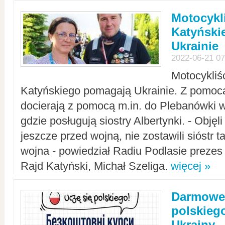
Motocykli
Katyński
Ukrainie
2022-06-21 07
Motocykliś
Katyńskiego pomagają Ukrainie. Z pomoc
docierają z pomocą m.in. do Plebanówki w
gdzie posługują siostry Albertynki. - Objęl
jeszcze przed wojną, nie zostawili sióstr 
wojna - powiedział Radiu Podlasie preze
Rajd Katyński, Michał Szeliga.
więcej »
Darmowe 
polskiego
Ukrainy