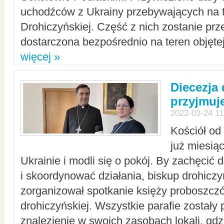
uchodźców z Ukrainy przebywających na t
Drohiczyńskiej. Część z nich zostanie pr
dostarczona bezpośrednio na teren objęte
więcej »
Diecezja
przyjmuj
2022-03-24 11
Kościół od
już miesią
Ukrainie i modli się o pokój. By zachęcić
i skoordynować działania, biskup drohicz
zorganizował spotkanie księży proboszczó
drohiczyńskiej. Wszystkie parafie zostały
znalezienie w swoich zasobach lokali, gd