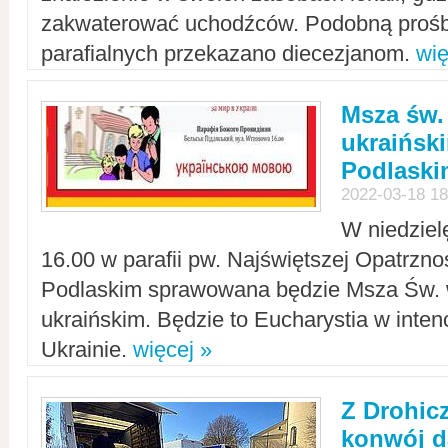
zakwaterować uchodźców. Podobną prośb
parafialnych przekazano diecezjanom.
wię
Msza św.
ukraińsk
Podlaski
2022-03-18 18
W niedziel
16.00 w parafii pw. Najświętszej Opatrzno
Podlaskim sprawowana będzie Msza Św. 
ukraińskim. Będzie to Eucharystia w intenc
Ukrainie.
więcej »
Z Drohic
konwój d