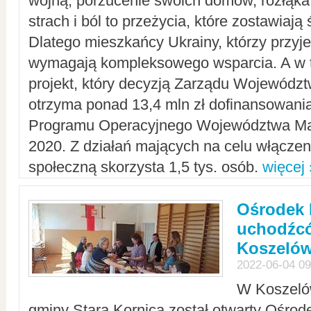
wojną, porzucenie swoich domów, rozłąka 
strach i ból to przeżycia, które zostawiają 
Dlatego mieszkańcy Ukrainy, którzy przyje
wymagają kompleksowego wsparcia. A w
projekt, który decyzją Zarządu Wojewód
otrzyma ponad 13,4 mln zł dofinansowani
Programu Operacyjnego Województwa Ma
2020. Z działań mających na celu włączeni
społeczną skorzysta 1,5 tys. osób.
więcej 
Ośrodek 
uchodźcó
Koszeló
2022-06-04 09
W Koszelów
gminy Stara Kornica został otwarty Ośro