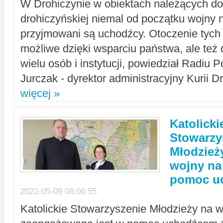
W Drohiczynie w obiektach należących do 
drohiczyńskiej niemal od początku wojny 
przyjmowani są uchodźcy. Otoczenie tych 
możliwe dzięki wsparciu państwa, ale też 
wielu osób i instytucji, powiedział Radiu P
Jurczak - dyrektor administracyjny Kurii D
więcej »
Katolicki
Stowarzy
Młodzież
wojny na 
pomoc u
2022-05-09 08:06:55
Katolickie Stowarzyszenie Młodzieży na w