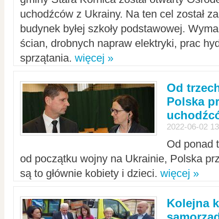
uchodźców z Ukrainy. Na ten cel został 
budynek byłej szkoły podstawowej. Wyma
ścian, drobnych napraw elektryki, prac hy
sprzątania.
więcej »
Od trzec
Polska p
uchodźcó
2022-06-02 13
Od ponad tr
od początku wojny na Ukrainie, Polska p
są to głównie kobiety i dzieci.
więcej »
Kolejna k
samorząd