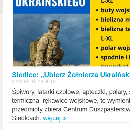
Siedlce: „Ubierz Żołnierza Ukraińs
2022-03-16 13:59:00
Śpiwory, latarki czołowe, apteczki, polary, 
termiczna, rękawice wojskowe, te wymieni
przedmioty zbiera Centrum Duszpasterst
Siedlcach.
więcej »