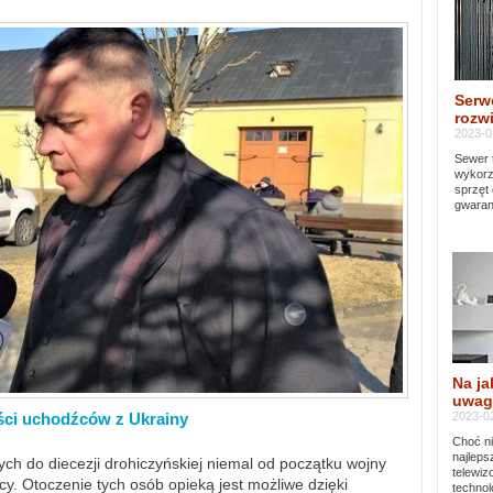
Serw
rozwi
2023-0
Sewer 
wykorz
sprzęt
gwaran
Na ja
uwag
2023-02
ści uchodźców z Ukrainy
Choć ni
najleps
ch do diecezji drohiczyńskiej niemal od początku wojny
telewi
y. Otoczenie tych osób opieką jest możliwe dzięki
technol