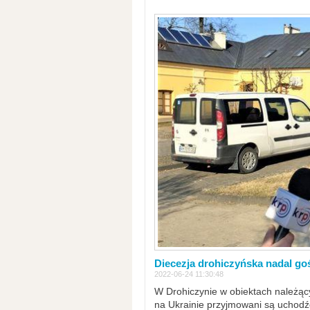
Diecezja drohiczyńska nadal go
2022-06-24 11:30:48
W Drohiczynie w obiektach należący
na Ukrainie przyjmowani są uchodźc