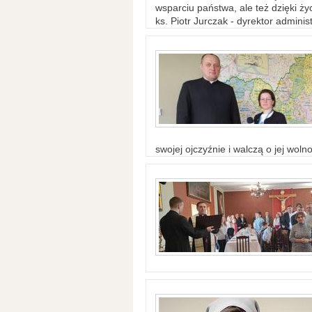
wsparciu państwa, ale też dzięki życ
ks. Piotr Jurczak - dyrektor adminis
swojej ojczyźnie i walczą o jej woln