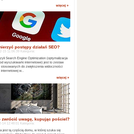
więcej »
mierzyć postępy działań SEO?
-15 11:06:39 Kategoria:
yli Search Engine Optimization (optymalizacja
od wyszukiwarki internetowe) jest to zestaw
k stosowanych do zwiększenia widoczności
 internetowej w...
więcej »
 zwrócić uwagę, kupując pościel?
-14 12:48:01 Kategoria:
ia jest tą częścią domu, w której szuka się