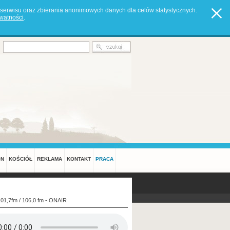
serwisu oraz zbierania anonimowych danych dla celów statystycznych.
ywatności
.
ON
KOŚCIÓŁ
REKLAMA
KONTAKT
PRACA
101,7fm / 106,0 fm - ONAIR