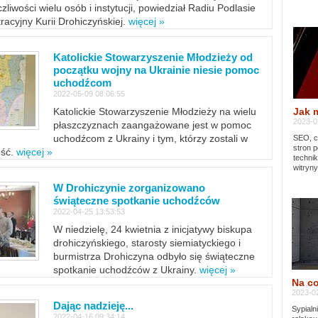
zliwości wielu osób i instytucji, powiedział Radiu Podlasie
tracyjny Kurii Drohiczyńskiej.
więcej »
Katolickie Stowarzyszenie Młodzieży od
początku wojny na Ukrainie niesie pomoc
uchodźcom
2022-05-09 08:06:55
Jak 
Katolickie Stowarzyszenie Młodzieży na wielu
2023-02
płaszczyznach zaangażowane jest w pomoc
uchodźcom z Ukrainy i tym, którzy zostali w
SEO, cz
stron p
ość.
więcej »
techni
witryny
W Drohiczynie zorganizowano
świąteczne spotkanie uchodźców
2022-04-25 13:53:53
W niedzielę, 24 kwietnia z inicjatywy biskupa
drohiczyńskiego, starosty siemiatyckiego i
burmistrza Drohiczyna odbyło się świąteczne
spotkanie uchodźców z Ukrainy.
więcej »
Na co
2023-02
Dając nadzieję...
Sypialn
2022-04-16 09:34:14