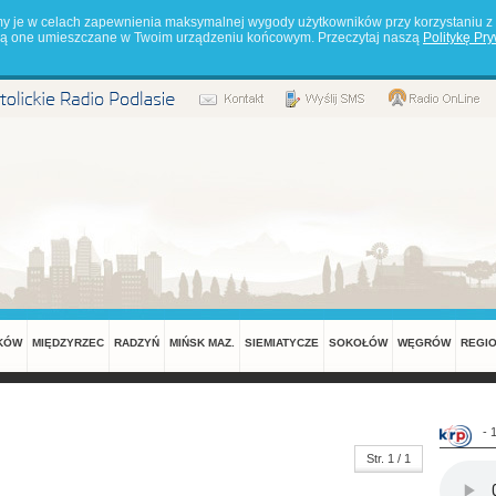
my je w celach zapewnienia maksymalnej wygody użytkowników przy korzystaniu z 
będą one umieszczane w Twoim urządzeniu końcowym. Przeczytaj naszą
Politykę Pr
KÓW
MIĘDZYRZEC
RADZYŃ
MIŃSK MAZ.
SIEMIATYCZE
SOKOŁÓW
WĘGRÓW
REGI
- 
Str. 1 / 1