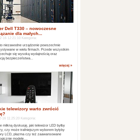
er Dell T330 – nowoczesne
ązanie dla małych...
2-16 12:21:10 Kategoria:
to niezawodne urządzenie powszechnie
ystywane w wielu firmach. Przede wszystkim
 cechuje się wysoką wydajnością oraz
cją bezpieczeństwa...
więcej »
kie telewizory warto zwrócić
ę?
-16 11:25:20 Kategoria:
e milkną dyskusję, jaki telewizor LED byłby
zy, czy może trafniejszym wyborem byłyby
zory LCD, plazma czy też zaawansowane
ogicznie modele....