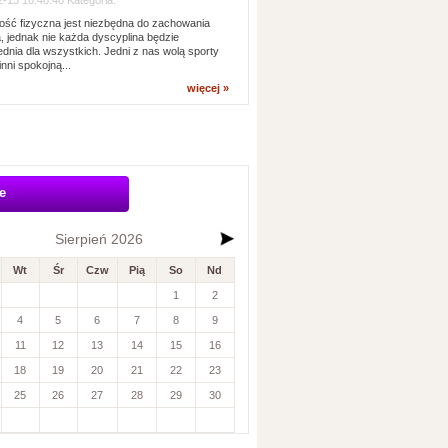
-13 10:48:46 Kategoria:
ść fizyczna jest niezbędna do zachowania
, jednak nie każda dyscyplina będzie
dnia dla wszystkich. Jedni z nas wolą sporty
inni spokojną...
więcej »
e
Sierpień 2026
Wt
Śr
Czw
Pią
So
Nd
1
2
4
5
6
7
8
9
11
12
13
14
15
16
18
19
20
21
22
23
25
26
27
28
29
30