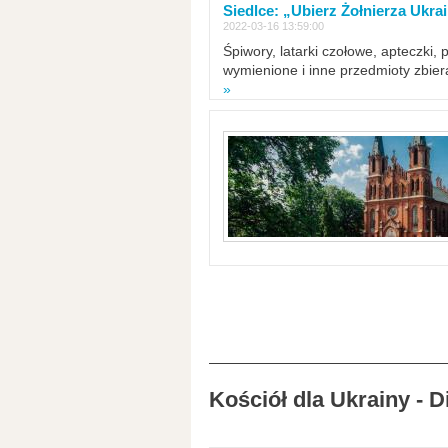
Siedlce: „Ubierz Żołnierza Ukra
2022-03-16 13:59:00
Śpiwory, latarki czołowe, apteczki, 
wymienione i inne przedmioty zbie
»
Kościół dla Ukrainy - 