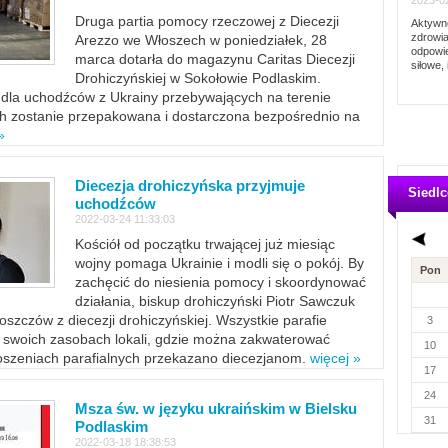
2023-02
Druga partia pomocy rzeczowej z Diecezji
Aktywno
zdrowia
Arezzo we Włoszech w poniedziałek, 28
odpowie
marca dotarła do magazynu Caritas Diecezji
siłowe, 
Drohiczyńskiej w Sokołowie Podlaskim.
dla uchodźców z Ukrainy przebywających na terenie
ich zostanie przepakowana i dostarczona bezpośrednio na
»
Diecezja drohiczyńska przyjmuje
Siedlc
uchodźców
2022-03-24 11:33:03
Kościół od początku trwającej już miesiąc
wojny pomaga Ukrainie i modli się o pokój. By
Pon
zachęcić do niesienia pomocy i skoordynować
działania, biskup drohiczyński Piotr Sawczuk
szczów z diecezji drohiczyńskiej. Wszystkie parafie
3
w swoich zasobach lokali, gdzie można zakwaterować
10
szeniach parafialnych przekazano diecezjanom.
więcej »
17
24
Msza św. w języku ukraińskim w Bielsku
31
Podlaskim
2022-03-18 18:38:53