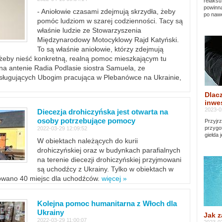
relaksu
powinna
- Aniołowie czasami zdejmują skrzydła, żeby
po nawe
pomóc ludziom w szarej codzienności. Tacy są
właśnie ludzie ze Stowarzyszenia
Międzynarodowy Motocyklowy Rajd Katyński.
To są właśnie aniołowie, którzy zdejmują
, żeby nieść konkretną, realną pomoc mieszkającym tu
a antenie Radia Podlasie siostra Samuela, ze
sługujących Ubogim pracująca w Plebanówce na Ukrainie,
Dlacz
inwes
2023-0
Diecezja drohiczyńska jest otwarta na
osoby potrzebujące pomocy
Przyjrz
przygo
2022-03-29 12:09:52
giełda 
W obiektach należących do kurii
drohiczyńskiej oraz w budynkach parafialnych
na terenie diecezji drohiczyńskiej przyjmowani
są uchodźcy z Ukrainy. Tylko w obiektach w
towano 40 miejsc dla uchodźców.
więcej »
Kolejna pomoc humanitarna z Włoch dla
Ukrainy
Jak z
2022-03-29 11:00:07