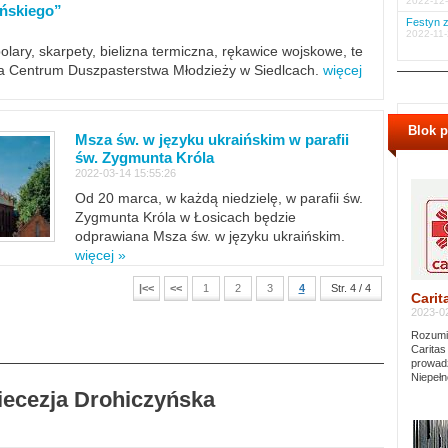
2022-12-
ińskiego”
Festyn z
2022-11-
polary, skarpety, bielizna termiczna, rękawice wojskowe, te
ra Centrum Duszpasterstwa Młodzieży w Siedlcach.
więcej
Blok 
Msza św. w języku ukraińskim w parafii
św. Zygmunta Króla
2022-03-14 15:55:26
Od 20 marca, w każdą niedzielę, w parafii św.
Zygmunta Króla w Łosicach będzie
odprawiana Msza św. w języku ukraińskim.
więcej »
|<<
<<
1
2
3
4
Str. 4 / 4
Carit
2023-02
Rozumie
Caritas
prowadz
Niepełn
Diecezja Drohiczyńska