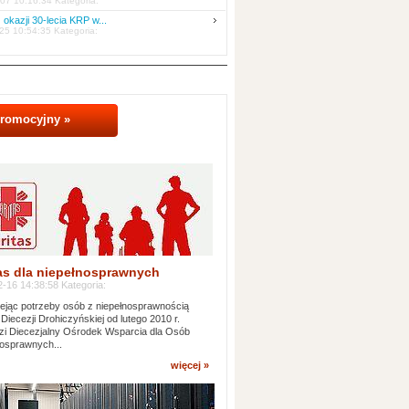
07 10:16:34 Kategoria:
 okazji 30-lecia KRP w...
25 10:54:35 Kategoria:
promocyjny »
as dla niepełnosprawnych
-16 14:38:58 Kategoria:
jąc potrzeby osób z niepełnosprawnością
 Diecezji Drohiczyńskiej od lutego 2010 r.
i Diecezjalny Ośrodek Wsparcia dla Osób
osprawnych...
więcej »