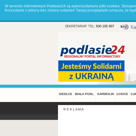
W serwisie internetowym Podlasie24 są wykorzystywane pliki cookies. Stosuje
Korzystanie z witryny bez zmiany ustawień Twojej przeglądarki oznacza, że 
SEKRETARIAT TEL:
500 105 907
SIEDLCE
BIAŁA PODL.
GARWOLIN
ŁOSICE
ŁU
R E K L A M A