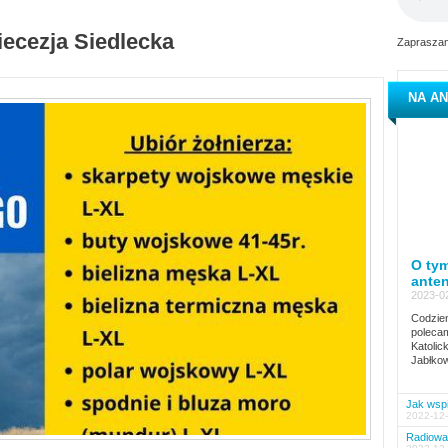
iecezja Siedlecka
Zapraszam
NA AN
O tym
ante
2023-02
Codzien
polecam
Katolic
Jabłkow
Jak wspi
2022-12-
Radiowa 