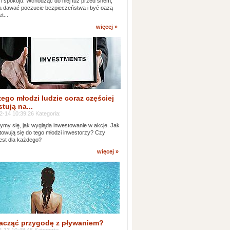
 i spokoju. Wchodząc do niej tuż przed snem,
 dawać poczucie bezpieczeństwa i być oazą
t...
więcej »
ego młodzi ludzie coraz częściej
tują na...
2-14 10:39:26 Kategoria:
ymy się, jak wygląda inwestowanie w akcje. Jak
towują się do tego młodzi inwestorzy? Czy
jest dla każdego?
więcej »
acząć przygodę z pływaniem?