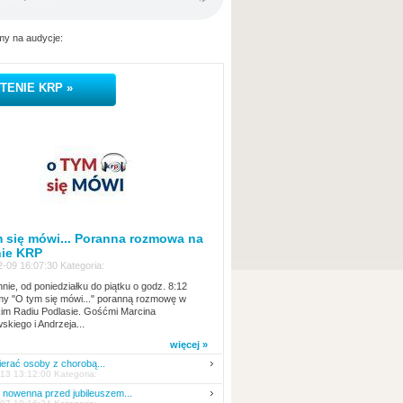
y na audycje:
TENIE KRP »
 się mówi... Poranna rozmowa na
nie KRP
-09 16:07:30 Kategoria:
nie, od poniedziałku do piątku o godz. 8:12
y "O tym się mówi..." poranną rozmowę w
kim Radiu Podlasie. Gośćmi Marcina
skiego i Andrzeja...
więcej »
erać osoby z chorobą...
13 13:12:00 Kategoria:
nowenna przed jubileuszem...