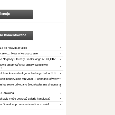
lencje
nio komentowane
ża po nowym asfalcie
 przewoźników w Koroszczynie
o Nagrody Starosty Siedleckiego /ZDJĘCIA/
owe amerykańskiej armii w Sokołowie
im
eloletni komendant garwolińskiego hufca ZHP
ani nauczyciele otrzymali ,,Pochodnie oświaty’’
askarzewie odkopano średniowieczną drewnianą
e Garwolina
ukowie może powstać galeria handlowa?
na Brzeskiej po remoncie robi wrażenie!