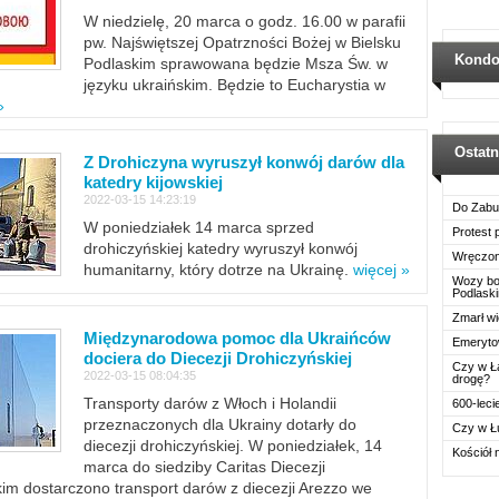
W niedzielę, 20 marca o godz. 16.00 w parafii
pw. Najświętszej Opatrzności Bożej w Bielsku
Kondo
Podlaskim sprawowana będzie Msza Św. w
języku ukraińskim. Będzie to Eucharystia w
»
Ostat
Z Drohiczyna wyruszył konwój darów dla
katedry kijowskiej
2022-03-15 14:23:19
Do Zabu
W poniedziałek 14 marca sprzed
Protest
drohiczyńskiej katedry wyruszył konwój
Wręczon
humanitarny, który dotrze na Ukrainę.
więcej »
Wozy boj
Podlask
Zmarł wi
Międzynarodowa pomoc dla Ukraińców
Emerytow
dociera do Diecezji Drohiczyńskiej
Czy w Ł
2022-03-15 08:04:35
drogę?
Transporty darów z Włoch i Holandii
600-leci
przeznaczonych dla Ukrainy dotarły do
Czy w Ł
diecezji drohiczyńskiej. W poniedziałek, 14
Kościół 
marca do siedziby Caritas Diecezji
im dostarczono transport darów z diecezji Arezzo we