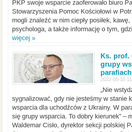
PKP swoje wsparcie zaoferowało biuro P
Stowarzyszenia Pomoc Kościołowi w Potr
mogli znaleźć w nim ciepły posiłek, kawę,
psychologa, a także informację o tym, gdzi
więcej »
Ks. prof.
grupy ws
parafiach
2022-05-10 11
„Nie wstyd
sygnalizować, gdy nie jesteśmy w stanie
wsparcia dla uchodźców z Ukrainy. W para
się grupy wsparcia. To dobry kierunek” – m
Waldemar Cisło, dyrektor sekcji polskiej 