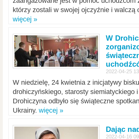
zaangażowane jest w pomoc uchodźcom z 
którzy zostali w swojej ojczyźnie i walczą 
więcej »
W Drohic
zorgani
świątecz
uchodźc
2022-04-25 13
W niedzielę, 24 kwietnia z inicjatywy bisk
drohiczyńskiego, starosty siemiatyckiego i
Drohiczyna odbyło się świąteczne spotka
Ukrainy.
więcej »
Dając nad
2022-04-16 09