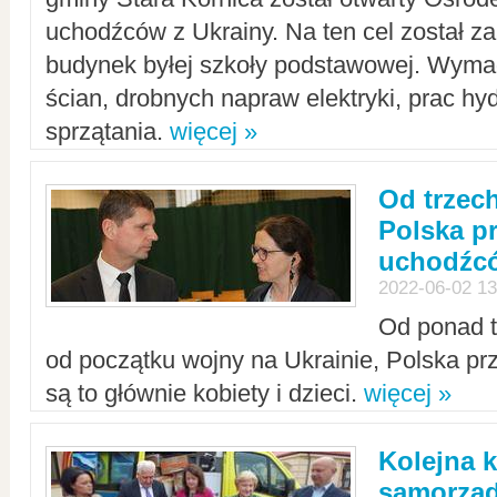
uchodźców z Ukrainy. Na ten cel został 
budynek byłej szkoły podstawowej. Wyma
ścian, drobnych napraw elektryki, prac hy
sprzątania.
więcej »
Od trzec
Polska p
uchodźcó
2022-06-02 13
Od ponad tr
od początku wojny na Ukrainie, Polska p
są to głównie kobiety i dzieci.
więcej »
Kolejna k
samorząd