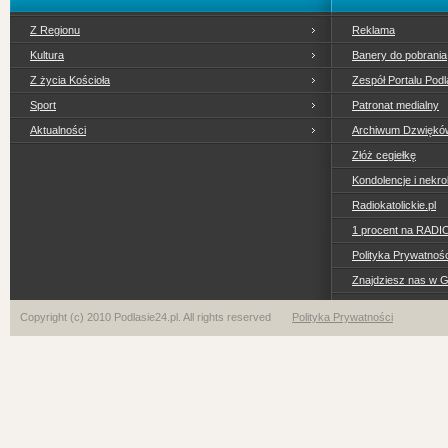
Z Regionu
Reklama
Kultura
Banery do pobrania
Z życia Kościoła
Zespół Portalu Podl
Sport
Patronat medialny
Aktualności
Archiwum Dzwiękó
Złóż cegiełkę
Kondolencje i nekro
Radiokatolickie.pl
1 procent na RADI
Polityka Prywatno
Znajdziesz nas w 
Copyright (c) 2010 Podlasie24.pl. All rights reserved
Polityka Prywatności