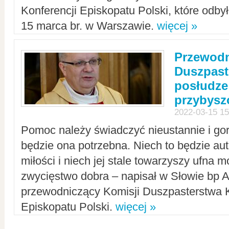
Konferencji Episkopatu Polski, które odbył
15 marca br. w Warszawie.
więcej »
Przewodn
Duszpast
posłudze
przybys
2022-03-15 15
Pomoc należy świadczyć nieustannie i gorl
będzie ona potrzebna. Niech to będzie au
miłości i niech jej stale towarzyszy ufna m
zwycięstwo dobra – napisał w Słowie bp A
przewodniczący Komisji Duszpasterstwa K
Episkopatu Polski.
więcej »