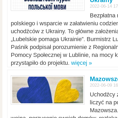
2022-06-14 17
Bezpłatna 
polskiego i wsparcie w załatwieniu codzi
uchodźców z Ukrainy. To główne założenia
„Lubelskie pomaga Ukrainie”. Burmistrz L
Paśnik podpisał porozumienie z Regiona
Pomocy Społecznej w Lublinie, na mocy k
przystąpiło do projektu.
więcej »
Mazowsze
2022-06-09 16
Uchodźcy 
liczyć na 
Mazowsza.