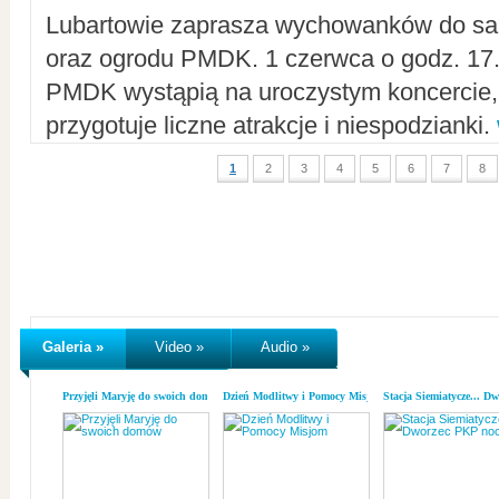
Lubartowie zaprasza wychowanków do sal
oraz ogrodu PMDK. 1 czerwca o godz. 17.0
PMDK wystąpią na uroczystym koncercie
przygotuje liczne atrakcje i niespodzianki.
1
2
3
4
5
6
7
8
Galeria »
Video »
Audio »
Przyjęli Maryję do swoich domów
Dzień Modlitwy i Pomocy Misjom
Stacja Siemiatycze... D