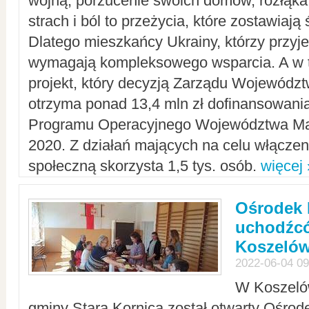
wojną, porzucenie swoich domów, rozłąka 
strach i ból to przeżycia, które zostawiają 
Dlatego mieszkańcy Ukrainy, którzy przyje
wymagają kompleksowego wsparcia. A w
projekt, który decyzją Zarządu Wojewód
otrzyma ponad 13,4 mln zł dofinansowani
Programu Operacyjnego Województwa Ma
2020. Z działań mających na celu włączeni
społeczną skorzysta 1,5 tys. osób.
więcej 
Ośrodek 
uchodźcó
Koszeló
2022-06-04 09
W Koszelów
gminy Stara Kornica został otwarty Ośro