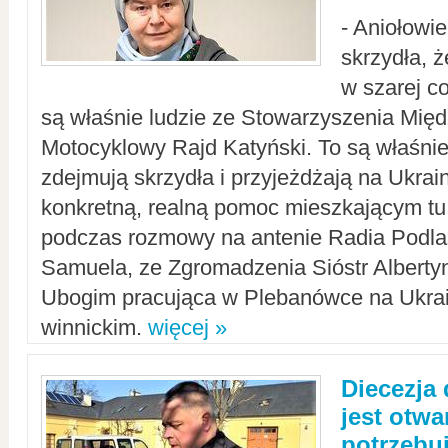
- Aniołowi
skrzydła, 
w szarej c
są właśnie ludzie ze Stowarzyszenia Mi
Motocyklowy Rajd Katyński. To są właśnie 
zdejmują skrzydła i przyjeżdżają na Ukrai
konkretną, realną pomoc mieszkającym tu
podczas rozmowy na antenie Radia Podlas
Samuela, ze Zgromadzenia Sióstr Alberty
Ubogim pracująca w Plebanówce na Ukrai
winnickim.
więcej »
Diecezja
jest otwa
potrzebu