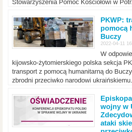
Stowarzyszenia Pomoc Kościołowi w Potr
PKWP: tr
pomocą h
Buczy
2022-04-11 16
W odpowied
kijowsko-żytomierskiego polska sekcja 
transport z pomocą humanitarną do Buczy,
zbrodni przeciwko narodowi ukraińskiemu
Episkopa
wojny w 
Zdecydow
ataki sk
przeciwk