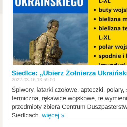
Siedlce: „Ubierz Żołnierza Ukraińs
2022-03-16 13:59:00
Śpiwory, latarki czołowe, apteczki, polary, 
termiczna, rękawice wojskowe, te wymieni
przedmioty zbiera Centrum Duszpasterst
Siedlcach.
więcej »