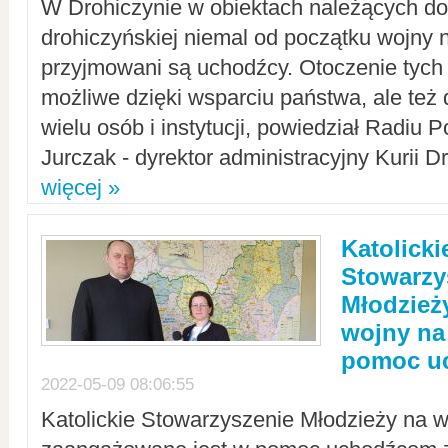
W Drohiczynie w obiektach należących do 
drohiczyńskiej niemal od początku wojny 
przyjmowani są uchodźcy. Otoczenie tych 
możliwe dzięki wsparciu państwa, ale też 
wielu osób i instytucji, powiedział Radiu P
Jurczak - dyrektor administracyjny Kurii D
więcej »
Katolicki
Stowarzy
Młodzież
wojny na 
pomoc u
2022-05-09 08:06:55
Katolickie Stowarzyszenie Młodzieży na w