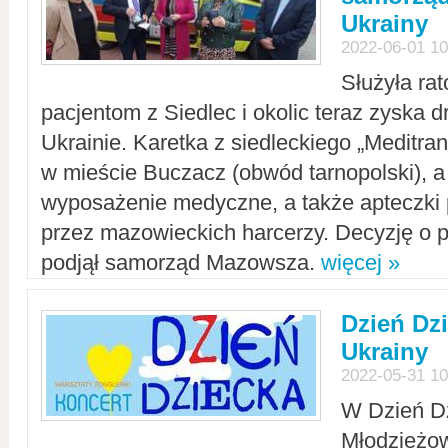
Ukrainy
2022-06-01 10
Służyła ra
pacjentom z Siedlec i okolic teraz zyska d
Ukrainie. Karetka z siedleckiego „Meditrans
w mieście Buczacz (obwód tarnopolski), a
wyposażenie medyczne, a także apteczki
przez mazowieckich harcerzy. Decyzję o 
podjął samorząd Mazowsza.
więcej »
Dzień Dz
Ukrainy
2022-05-31 10
W Dzień D
Młodzieżo