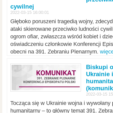
cywilnej
2022-03-15 16:00:01
Głęboko poruszeni tragedią wojny, zdecy
ataki skierowane przeciwko ludności cywi
ogrom ofiar, zwłaszcza wśród kobiet i dzie
oświadczeniu członkowie Konferencji Epis
obecni na 391. Zebraniu Plenarnym.
więce
Biskupi 
Ukrainie 
humanit
(komunik
2022-03-15 15
Tocząca się w Ukrainie wojna i wywołany 
humanitarny – to główny temat 391. Zebr