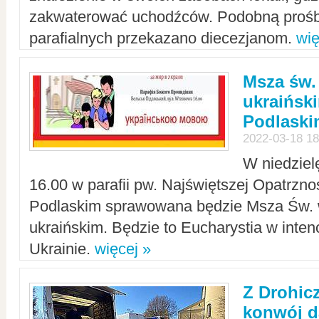
zakwaterować uchodźców. Podobną prośb
parafialnych przekazano diecezjanom.
wię
Msza św.
ukraińsk
Podlaski
2022-03-18 18
W niedziel
16.00 w parafii pw. Najświętszej Opatrzno
Podlaskim sprawowana będzie Msza Św. 
ukraińskim. Będzie to Eucharystia w intenc
Ukrainie.
więcej »
Z Drohic
konwój d