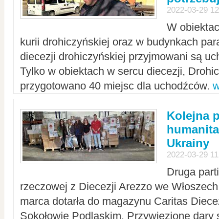
2022-03-29 12
W obiektac
kurii drohiczyńskiej oraz w budynkach para
diecezji drohiczyńskiej przyjmowani są uc
Tylko w obiektach w sercu diecezji, Drohi
przygotowano 40 miejsc dla uchodźców.
w
Kolejna 
humanita
Ukrainy
2022-03-29 11
Druga part
rzeczowej z Diecezji Arezzo we Włoszech 
marca dotarła do magazynu Caritas Diecez
Sokołowie Podlaskim. Przywiezione dary 