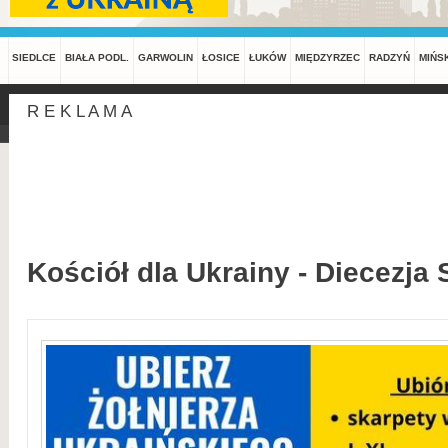
SIEDLCE
BIAŁA PODL.
GARWOLIN
ŁOSICE
ŁUKÓW
MIĘDZYRZEC
RADZYŃ
MIŃS
R E K L A M A
Kościół dla Ukrainy - Diecezja 