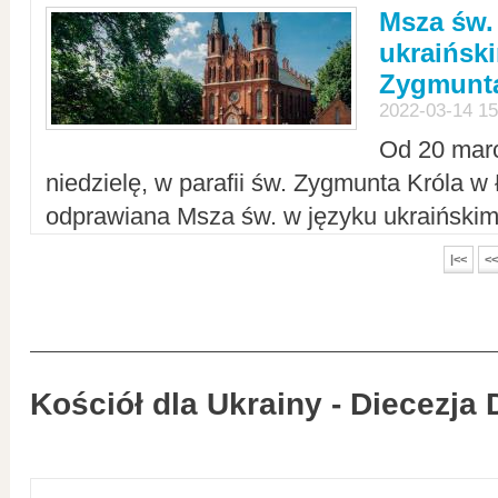
Msza św.
ukraiński
Zygmunta
2022-03-14 15
Od 20 mar
niedzielę, w parafii św. Zygmunta Króla w
odprawiana Msza św. w języku ukraiński
|<<
<<
Kościół dla Ukrainy - Diecezja