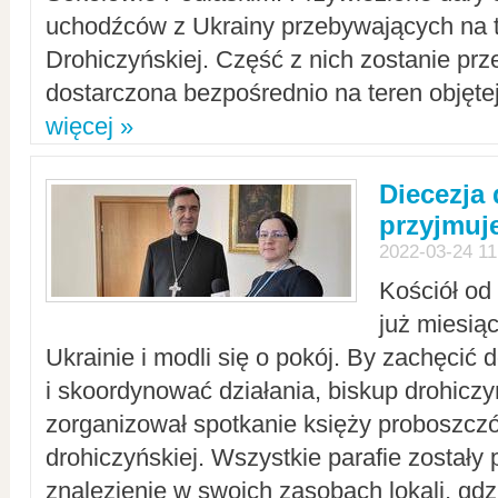
uchodźców z Ukrainy przebywających na t
Drohiczyńskiej. Część z nich zostanie pr
dostarczona bezpośrednio na teren objęte
więcej »
Diecezja
przyjmuj
2022-03-24 11
Kościół od
już miesią
Ukrainie i modli się o pokój. By zachęcić
i skoordynować działania, biskup drohicz
zorganizował spotkanie księży proboszczó
drohiczyńskiej. Wszystkie parafie zostały
znalezienie w swoich zasobach lokali, gd