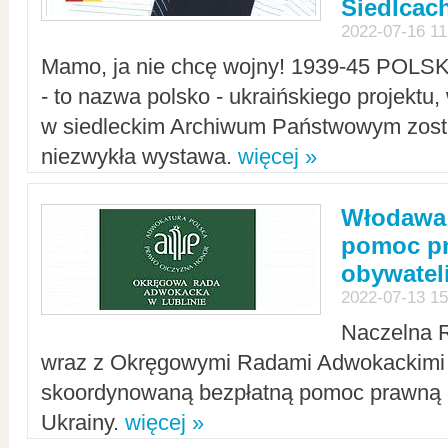
Siedlcac
2022-07-16 11
Mamo, ja nie chcę wojny! 1939-45 POLS
- to nazwa polsko - ukraińskiego projektu
w siedleckim Archiwum Państwowym zosta
niezwykła wystawa.
więcej »
Włodawa:
pomoc pr
obywatel
2022-07-13 15
Naczelna 
wraz z Okręgowymi Radami Adwokackimi 
skoordynowaną bezpłatną pomoc prawną d
Ukrainy.
więcej »