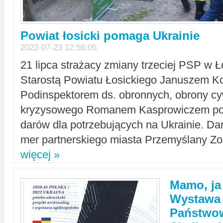
Powiat łosicki pomaga Ukrainie
2022-07-23 12:56:05
21 lipca strażacy zmiany trzeciej PSP w 
Starostą Powiatu Łosickiego Januszem Ko
Podinspektorem ds. obronnych, obrony cyw
kryzysowego Romanem Kasprowiczem po
darów dla potrzebujących na Ukrainie. Dar
mer partnerskiego miasta Przemyślany Zo
więcej »
Mamo, ja
Wystawa
Państwo