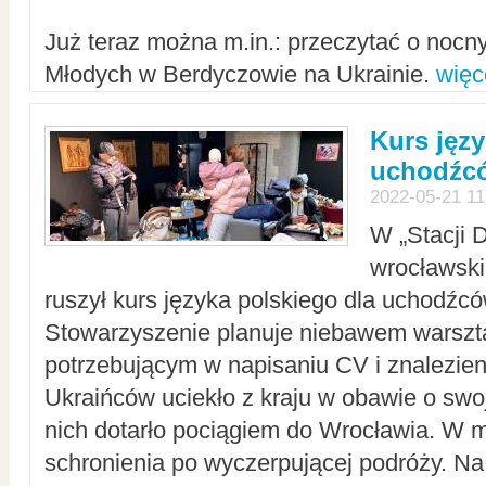
Już teraz można m.in.: przeczytać o noc
Młodych w Berdyczowie na Ukrainie.
więc
Kurs języ
uchodźcó
2022-05-21 11
W „Stacji D
wrocławsk
ruszył kurs języka polskiego dla uchodźcó
Stowarzyszenie planuje niebawem warszt
potrzebującym w napisaniu CV i znalezieni
Ukraińców uciekło z kraju w obawie o swoj
nich dotarło pociągiem do Wrocławia. W m
schronienia po wyczerpującej podróży. 