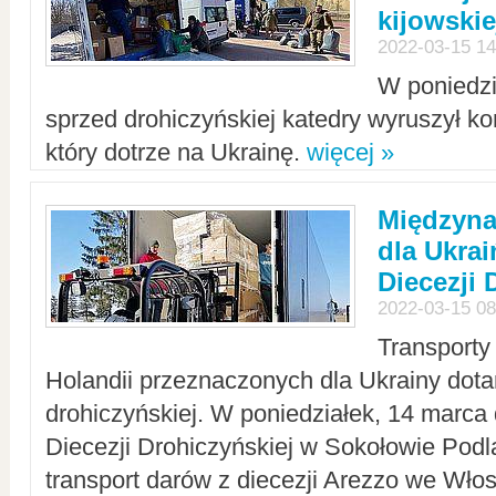
kijowskie
2022-03-15 14
W poniedzi
sprzed drohiczyńskiej katedry wyruszył k
który dotrze na Ukrainę.
więcej »
Międzyn
dla Ukra
Diecezji 
2022-03-15 08
Transporty
Holandii przeznaczonych dla Ukrainy dotar
drohiczyńskiej. W poniedziałek, 14 marca 
Diecezji Drohiczyńskiej w Sokołowie Pod
transport darów z diecezji Arezzo we Wło