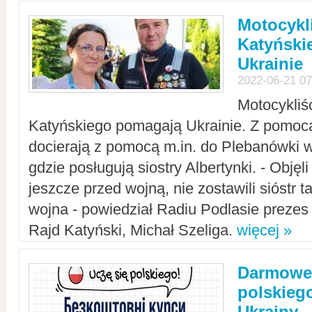
Motocykli
Katyński
Ukrainie
2022-06-21 07
Motocykliś
Katyńskiego pomagają Ukrainie. Z pomoc
docierają z pomocą m.in. do Plebanówki w
gdzie posługują siostry Albertynki. - Objęl
jeszcze przed wojną, nie zostawili sióstr 
wojna - powiedział Radiu Podlasie preze
Rajd Katyński, Michał Szeliga.
więcej »
Darmowe 
polskiego
Ukrainy