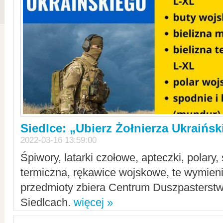
Siedlce: „Ubierz Żołnierza Ukraińs
2022-03-16 13:59:00
Śpiwory, latarki czołowe, apteczki, polary, 
termiczna, rękawice wojskowe, te wymieni
przedmioty zbiera Centrum Duszpasterst
Siedlcach.
więcej »