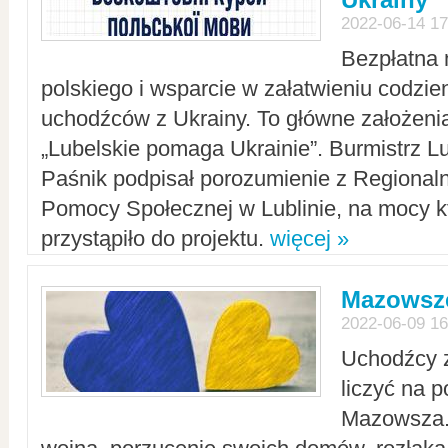
2022-06-14 17
Bezpłatna 
polskiego i wsparcie w załatwieniu codzi
uchodźców z Ukrainy. To główne założenia
„Lubelskie pomaga Ukrainie”. Burmistrz L
Paśnik podpisał porozumienie z Regiona
Pomocy Społecznej w Lublinie, na mocy k
przystąpiło do projektu.
więcej »
Mazowsze
2022-06-09 16
Uchodźcy 
liczyć na 
Mazowsza.