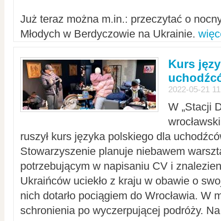
Już teraz można m.in.: przeczytać o noc
Młodych w Berdyczowie na Ukrainie.
więc
Kurs języ
uchodźcó
2022-05-21 11
W „Stacji D
wrocławsk
ruszył kurs języka polskiego dla uchodźcó
Stowarzyszenie planuje niebawem warszt
potrzebującym w napisaniu CV i znalezieni
Ukraińców uciekło z kraju w obawie o swoj
nich dotarło pociągiem do Wrocławia. W m
schronienia po wyczerpującej podróży. 