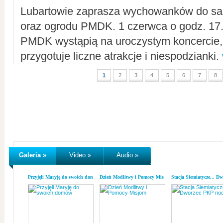
Lubartowie zaprasza wychowanków do sal
oraz ogrodu PMDK. 1 czerwca o godz. 17.0
PMDK wystąpią na uroczystym koncercie
przygotuje liczne atrakcje i niespodzianki.
1
2
3
4
5
6
7
8
Galeria »
Video »
Audio »
Przyjęli Maryję do swoich domów
Dzień Modlitwy i Pomocy Misjom
Stacja Siemiatycze... D