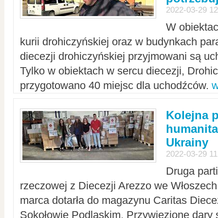
2022-03-29 12
W obiektac
kurii drohiczyńskiej oraz w budynkach para
diecezji drohiczyńskiej przyjmowani są uc
Tylko w obiektach w sercu diecezji, Drohi
przygotowano 40 miejsc dla uchodźców.
w
Kolejna 
humanita
Ukrainy
2022-03-29 11
Druga part
rzeczowej z Diecezji Arezzo we Włoszech 
marca dotarła do magazynu Caritas Diecez
Sokołowie Podlaskim. Przywiezione dary 