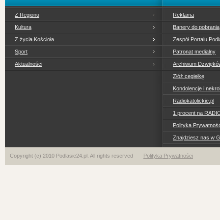
Z Regionu
Reklama
Kultura
Banery do pobrania
Z życia Kościoła
Zespół Portalu Podl
Sport
Patronat medialny
Aktualności
Archiwum Dzwiękó
Złóż cegiełkę
Kondolencje i nekro
Radiokatolickie.pl
1 procent na RADI
Polityka Prywatno
Znajdziesz nas w 
Copyright (c) 2010 Podlasie24.pl. All rights reserved
Polityka Prywatności