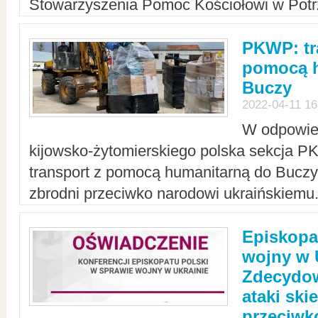
Stowarzyszenia Pomoc Kościołowi w Potr
PKWP: tr
pomocą h
Buczy
2022-04-11 16
W odpowied
kijowsko-żytomierskiego polska sekcja 
transport z pomocą humanitarną do Buczy,
zbrodni przeciwko narodowi ukraińskiemu
Episkopa
wojny w 
Zdecydow
ataki sk
przeciwk