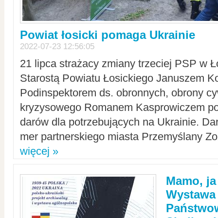
Powiat łosicki pomaga Ukrainie
2022-07-23 12:56:05
21 lipca strażacy zmiany trzeciej PSP w 
Starostą Powiatu Łosickiego Januszem Ko
Podinspektorem ds. obronnych, obrony cyw
kryzysowego Romanem Kasprowiczem po
darów dla potrzebujących na Ukrainie. Dar
mer partnerskiego miasta Przemyślany Zo
więcej »
Mamo, ja
Wystawa
Państwo