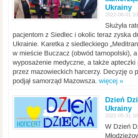
Ukrainy
2022-06-01 10
Służyła ra
pacjentom z Siedlec i okolic teraz zyska d
Ukrainie. Karetka z siedleckiego „Meditrans
w mieście Buczacz (obwód tarnopolski), a
wyposażenie medyczne, a także apteczki
przez mazowieckich harcerzy. Decyzję o 
podjął samorząd Mazowsza.
więcej »
Dzień Dz
Ukrainy
2022-05-31 10
W Dzień D
Młodzieżo