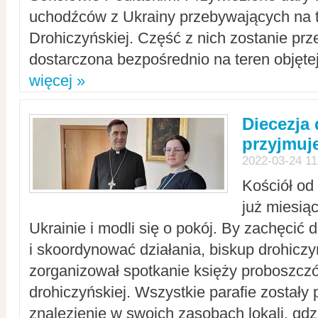
uchodźców z Ukrainy przebywających na t
Drohiczyńskiej. Część z nich zostanie pr
dostarczona bezpośrednio na teren objęte
więcej »
Diecezja
przyjmuj
2022-03-24 11
Kościół od
już miesią
Ukrainie i modli się o pokój. By zachęcić
i skoordynować działania, biskup drohicz
zorganizował spotkanie księży proboszczó
drohiczyńskiej. Wszystkie parafie zostały
znalezienie w swoich zasobach lokali, gd