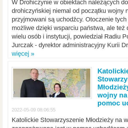
W Drohiczynie w obiektach należących do 
drohiczyńskiej niemal od początku wojny 
przyjmowani są uchodźcy. Otoczenie tych 
możliwe dzięki wsparciu państwa, ale też 
wielu osób i instytucji, powiedział Radiu P
Jurczak - dyrektor administracyjny Kurii D
więcej »
Katolicki
Stowarzy
Młodzież
wojny na 
pomoc u
2022-05-09 08:06:55
Katolickie Stowarzyszenie Młodzieży na w