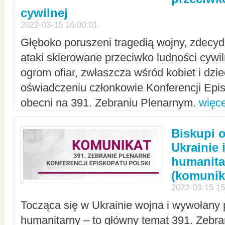
cywilnej
2022-03-15 16:00:01
Głęboko poruszeni tragedią wojny, zdecy
ataki skierowane przeciwko ludności cywi
ogrom ofiar, zwłaszcza wśród kobiet i dzie
oświadczeniu członkowie Konferencji Epis
obecni na 391. Zebraniu Plenarnym.
więce
Biskupi 
Ukrainie 
humanit
(komunik
2022-03-15 15
Tocząca się w Ukrainie wojna i wywołany 
humanitarny – to główny temat 391. Zebr