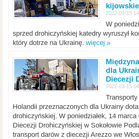
kijowskie
2022-03-15 14
W poniedzi
sprzed drohiczyńskiej katedry wyruszył k
który dotrze na Ukrainę.
więcej »
Międzyn
dla Ukra
Diecezji 
2022-03-15 08
Transporty
Holandii przeznaczonych dla Ukrainy dotar
drohiczyńskiej. W poniedziałek, 14 marca 
Diecezji Drohiczyńskiej w Sokołowie Pod
transport darów z diecezji Arezzo we Wło