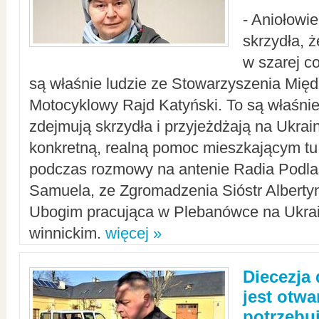
- Aniołowi
skrzydła, 
w szarej c
są właśnie ludzie ze Stowarzyszenia Mi
Motocyklowy Rajd Katyński. To są właśnie 
zdejmują skrzydła i przyjeżdżają na Ukrai
konkretną, realną pomoc mieszkającym tu
podczas rozmowy na antenie Radia Podlas
Samuela, ze Zgromadzenia Sióstr Alberty
Ubogim pracująca w Plebanówce na Ukrai
winnickim.
więcej »
Diecezja
jest otwa
potrzebu