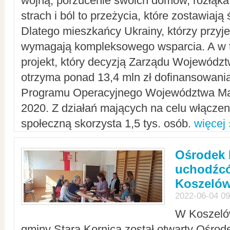
wojną, porzucenie swoich domów, rozłąka 
strach i ból to przeżycia, które zostawiają 
Dlatego mieszkańcy Ukrainy, którzy przyje
wymagają kompleksowego wsparcia. A w
projekt, który decyzją Zarządu Wojewód
otrzyma ponad 13,4 mln zł dofinansowani
Programu Operacyjnego Województwa Ma
2020. Z działań mających na celu włączeni
społeczną skorzysta 1,5 tys. osób.
więcej 
Ośrodek 
uchodźcó
Koszeló
2022-06-04 09
W Koszelów
gminy Stara Kornica został otwarty Ośro