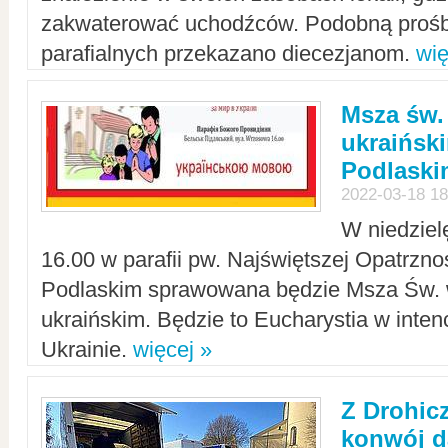
zakwaterować uchodźców. Podobną prośb
parafialnych przekazano diecezjanom.
wię
Msza św.
ukraińsk
Podlaski
2022-03-18 18
W niedziel
16.00 w parafii pw. Najświętszej Opatrzno
Podlaskim sprawowana będzie Msza Św. 
ukraińskim. Będzie to Eucharystia w intenc
Ukrainie.
więcej »
Z Drohic
konwój d