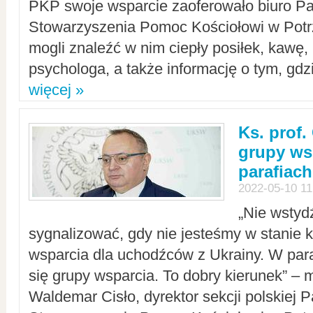
PKP swoje wsparcie zaoferowało biuro P
Stowarzyszenia Pomoc Kościołowi w Potr
mogli znaleźć w nim ciepły posiłek, kawę,
psychologa, a także informację o tym, gdzi
więcej »
Ks. prof.
grupy ws
parafiach
2022-05-10 11
„Nie wstyd
sygnalizować, gdy nie jesteśmy w stanie
wsparcia dla uchodźców z Ukrainy. W para
się grupy wsparcia. To dobry kierunek” – m
Waldemar Cisło, dyrektor sekcji polskiej 