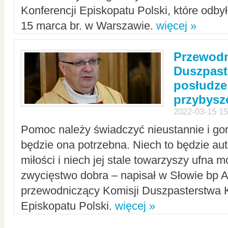
Konferencji Episkopatu Polski, które odbył
15 marca br. w Warszawie.
więcej »
Przewodn
Duszpast
posłudze
przybys
2022-03-15 15
Pomoc należy świadczyć nieustannie i gorl
będzie ona potrzebna. Niech to będzie au
miłości i niech jej stale towarzyszy ufna m
zwycięstwo dobra – napisał w Słowie bp A
przewodniczący Komisji Duszpasterstwa K
Episkopatu Polski.
więcej »