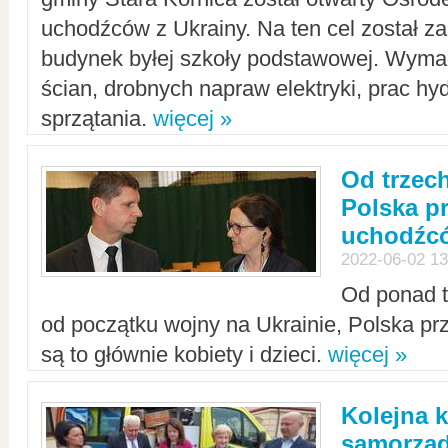
uchodźców z Ukrainy. Na ten cel został 
budynek byłej szkoły podstawowej. Wyma
ścian, drobnych napraw elektryki, prac hy
sprzątania.
więcej »
Od trzec
Polska p
uchodźcó
2022-06-02 13
Od ponad tr
od początku wojny na Ukrainie, Polska p
są to głównie kobiety i dzieci.
więcej »
Kolejna k
samorząd