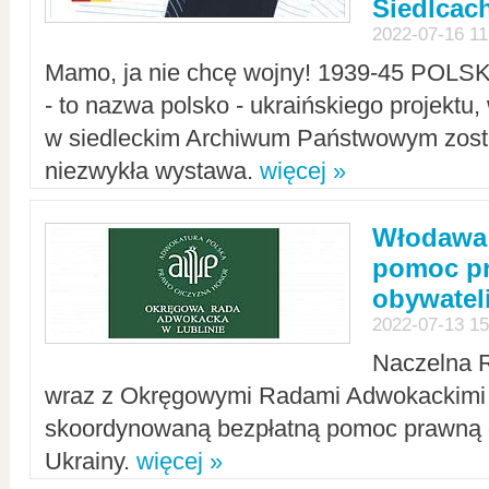
Siedlcac
2022-07-16 11
Mamo, ja nie chcę wojny! 1939-45 POLS
- to nazwa polsko - ukraińskiego projektu
w siedleckim Archiwum Państwowym zosta
niezwykła wystawa.
więcej »
Włodawa:
pomoc pr
obywatel
2022-07-13 15
Naczelna 
wraz z Okręgowymi Radami Adwokackimi 
skoordynowaną bezpłatną pomoc prawną d
Ukrainy.
więcej »