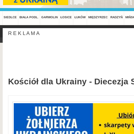
SIEDLCE
BIAŁA PODL.
GARWOLIN
ŁOSICE
ŁUKÓW
MIĘDZYRZEC
RADZYŃ
MIŃS
R E K L A M A
Kościół dla Ukrainy - Diecezja 