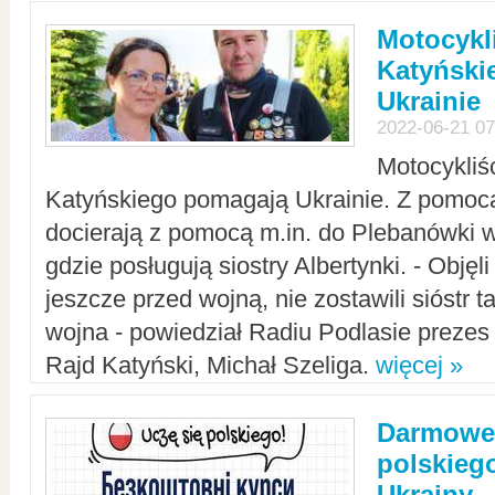
Motocykli
Katyński
Ukrainie
2022-06-21 07
Motocykliś
Katyńskiego pomagają Ukrainie. Z pomoc
docierają z pomocą m.in. do Plebanówki w
gdzie posługują siostry Albertynki. - Objęl
jeszcze przed wojną, nie zostawili sióstr 
wojna - powiedział Radiu Podlasie preze
Rajd Katyński, Michał Szeliga.
więcej »
Darmowe 
polskiego
Ukrainy