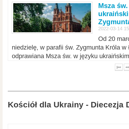
Msza św.
ukraiński
Zygmunta
2022-03-14 15
Od 20 mar
niedzielę, w parafii św. Zygmunta Króla w
odprawiana Msza św. w języku ukraiński
|<<
<<
Kościół dla Ukrainy - Diecezja