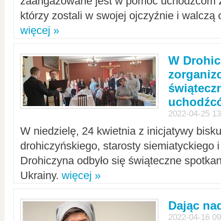
zaangażowane jest w pomoc uchodźcom z 
którzy zostali w swojej ojczyźnie i walczą 
więcej »
W Drohic
zorgani
świątecz
uchodźc
2022-04-25 13
W niedzielę, 24 kwietnia z inicjatywy bisk
drohiczyńskiego, starosty siemiatyckiego i
Drohiczyna odbyło się świąteczne spotka
Ukrainy.
więcej »
Dając nad
2022-04-16 09