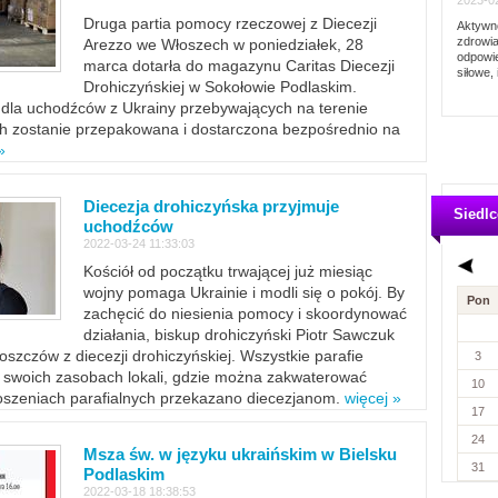
2023-02
Druga partia pomocy rzeczowej z Diecezji
Aktywno
zdrowia
Arezzo we Włoszech w poniedziałek, 28
odpowie
marca dotarła do magazynu Caritas Diecezji
siłowe, 
Drohiczyńskiej w Sokołowie Podlaskim.
dla uchodźców z Ukrainy przebywających na terenie
ich zostanie przepakowana i dostarczona bezpośrednio na
»
Diecezja drohiczyńska przyjmuje
Siedlc
uchodźców
2022-03-24 11:33:03
Kościół od początku trwającej już miesiąc
wojny pomaga Ukrainie i modli się o pokój. By
Pon
zachęcić do niesienia pomocy i skoordynować
działania, biskup drohiczyński Piotr Sawczuk
szczów z diecezji drohiczyńskiej. Wszystkie parafie
3
w swoich zasobach lokali, gdzie można zakwaterować
10
szeniach parafialnych przekazano diecezjanom.
więcej »
17
24
Msza św. w języku ukraińskim w Bielsku
31
Podlaskim
2022-03-18 18:38:53