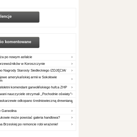
lencje
nio komentowane
ża po nowym asfalcie
 przewoźników w Koroszczynie
o Nagrody Starosty Siedleckiego /ZDJĘCIA/
owe amerykańskiej armii w Sokołowie
im
eloletni komendant garwolińskiego hufca ZHP
ani nauczyciele otrzymali ,,Pochodnie oświaty’’
askarzewie odkopano średniowieczną drewnianą
e Garwolina
ukowie może powstać galeria handlowa?
na Brzeskiej po remoncie robi wrażenie!