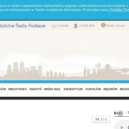
my je w celach zapewnienia maksymalnej wygody użytkowników przy korzystaniu z 
będą one umieszczane w Twoim urządzeniu końcowym. Przeczytaj naszą
Politykę Pr
KÓW
MIĘDZYRZEC
RADZYŃ
MIŃSK MAZ.
SIEMIATYCZE
SOKOŁÓW
WĘGRÓW
REGI
- 
Str. 1 / 1