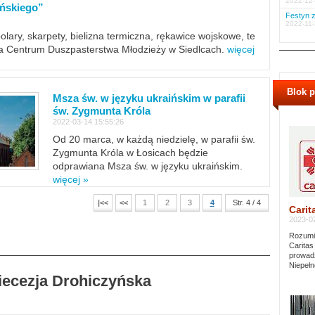
2022-12-
ińskiego”
Festyn z
2022-11-
polary, skarpety, bielizna termiczna, rękawice wojskowe, te
ra Centrum Duszpasterstwa Młodzieży w Siedlcach.
więcej
Blok 
Msza św. w języku ukraińskim w parafii
św. Zygmunta Króla
2022-03-14 15:55:26
Od 20 marca, w każdą niedzielę, w parafii św.
Zygmunta Króla w Łosicach będzie
odprawiana Msza św. w języku ukraińskim.
więcej »
|<<
<<
1
2
3
4
Str. 4 / 4
Carit
2023-02
Rozumie
Caritas
prowadz
Niepełn
Diecezja Drohiczyńska