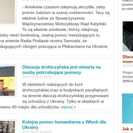
relaksu
powinna
- Aniołowie czasami zdejmują skrzydła, żeby
po nawe
pomóc ludziom w szarej codzienności. Tacy są
właśnie ludzie ze Stowarzyszenia
Międzynarodowy Motocyklowy Rajd Katyński.
To są właśnie aniołowie, którzy zdejmują
, żeby nieść konkretną, realną pomoc mieszkającym tu
a antenie Radia Podlasie siostra Samuela, ze
sługujących Ubogim pracująca w Plebanówce na Ukrainie,
Dlacz
inwes
2023-0
Diecezja drohiczyńska jest otwarta na
osoby potrzebujące pomocy
Przyjrz
przygo
2022-03-29 12:09:52
giełda 
W obiektach należących do kurii
drohiczyńskiej oraz w budynkach parafialnych
na terenie diecezji drohiczyńskiej przyjmowani
są uchodźcy z Ukrainy. Tylko w obiektach w
towano 40 miejsc dla uchodźców.
więcej »
Kolejna pomoc humanitarna z Włoch dla
Ukrainy
Jak z
2022-03-29 11:00:07