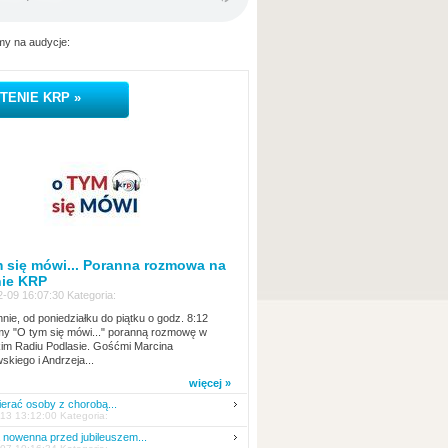
y na audycje:
TENIE KRP »
 się mówi... Poranna rozmowa na
nie KRP
-09 16:07:30 Kategoria:
nie, od poniedziałku do piątku o godz. 8:12
y "O tym się mówi..." poranną rozmowę w
kim Radiu Podlasie. Gośćmi Marcina
skiego i Andrzeja...
więcej »
erać osoby z chorobą...
13 13:12:00 Kategoria:
nowenna przed jubileuszem...