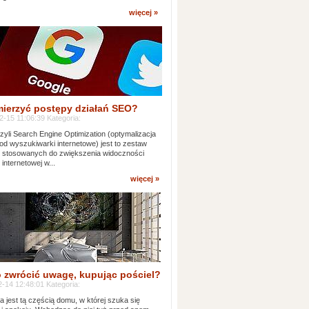
więcej »
mierzyć postępy działań SEO?
-15 11:06:39 Kategoria:
yli Search Engine Optimization (optymalizacja
od wyszukiwarki internetowe) jest to zestaw
k stosowanych do zwiększenia widoczności
 internetowej w...
więcej »
 zwrócić uwagę, kupując pościel?
-14 12:48:01 Kategoria:
ia jest tą częścią domu, w której szuka się