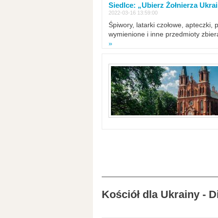
Siedlce: „Ubierz Żołnierza Ukra
2022-03-16 13:59:00
Śpiwory, latarki czołowe, apteczki, 
wymienione i inne przedmioty zbie
»
Kościół dla Ukrainy - 