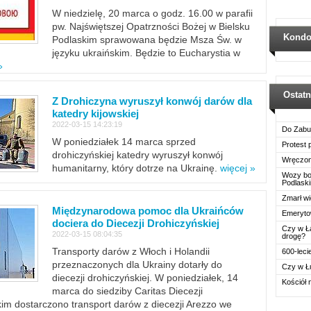
W niedzielę, 20 marca o godz. 16.00 w parafii
pw. Najświętszej Opatrzności Bożej w Bielsku
Kondo
Podlaskim sprawowana będzie Msza Św. w
języku ukraińskim. Będzie to Eucharystia w
»
Ostat
Z Drohiczyna wyruszył konwój darów dla
katedry kijowskiej
2022-03-15 14:23:19
Do Zabu
W poniedziałek 14 marca sprzed
Protest
drohiczyńskiej katedry wyruszył konwój
Wręczon
humanitarny, który dotrze na Ukrainę.
więcej »
Wozy boj
Podlask
Zmarł wi
Międzynarodowa pomoc dla Ukraińców
Emerytow
dociera do Diecezji Drohiczyńskiej
Czy w Ł
2022-03-15 08:04:35
drogę?
Transporty darów z Włoch i Holandii
600-leci
przeznaczonych dla Ukrainy dotarły do
Czy w Ł
diecezji drohiczyńskiej. W poniedziałek, 14
Kościół 
marca do siedziby Caritas Diecezji
im dostarczono transport darów z diecezji Arezzo we