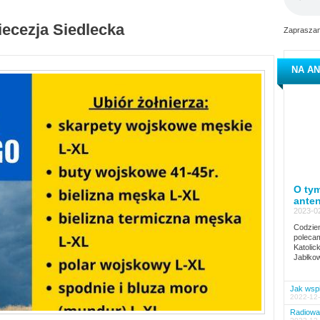
iecezja Siedlecka
Zapraszam
NA AN
O tym
ante
2023-02
Codzien
polecam
Katolic
Jabłkow
Jak wspi
2022-12-
Radiowa 