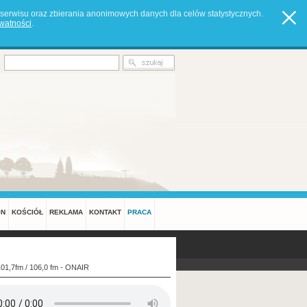
serwisu oraz zbierania anonimowych danych dla celów statystycznych.
ywatności
.
ON
KOŚCIÓŁ
REKLAMA
KONTAKT
PRACA
101,7fm / 106,0 fm - ONAIR