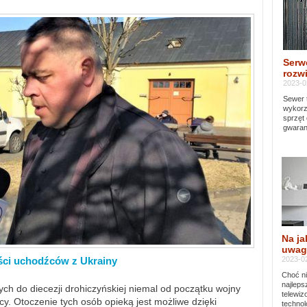
Serw
rozwi
2023-0
Sewer 
wykorz
sprzęt
gwaran
Na ja
uwag
2023-02
ści uchodźców z Ukrainy
Choć ni
najleps
ch do diecezji drohiczyńskiej niemal od początku wojny
telewi
y. Otoczenie tych osób opieką jest możliwe dzięki
technol