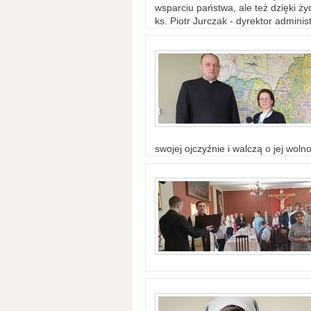
wsparciu państwa, ale też dzięki życ
ks. Piotr Jurczak - dyrektor adminis
swojej ojczyźnie i walczą o jej woln