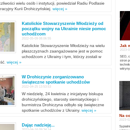
zliwości wielu osób i instytucji, powiedział Radiu Podlasie
tracyjny Kurii Drohiczyńskiej.
więcej »
Katolickie Stowarzyszenie Młodzieży od
początku wojny na Ukrainie niesie pomoc
uchodźcom
2022-05-09 08:06:55
Jak 
Katolickie Stowarzyszenie Młodzieży na wielu
2023-02
płaszczyznach zaangażowane jest w pomoc
uchodźcom z Ukrainy i tym, którzy zostali w
SEO, cz
stron p
ość.
więcej »
techni
witryny
W Drohiczynie zorganizowano
świąteczne spotkanie uchodźców
2022-04-25 13:53:53
W niedzielę, 24 kwietnia z inicjatywy biskupa
drohiczyńskiego, starosty siemiatyckiego i
burmistrza Drohiczyna odbyło się świąteczne
spotkanie uchodźców z Ukrainy.
więcej »
Na co
2023-02
Dając nadzieję...
Sypialn
2022-04-16 09:34:14