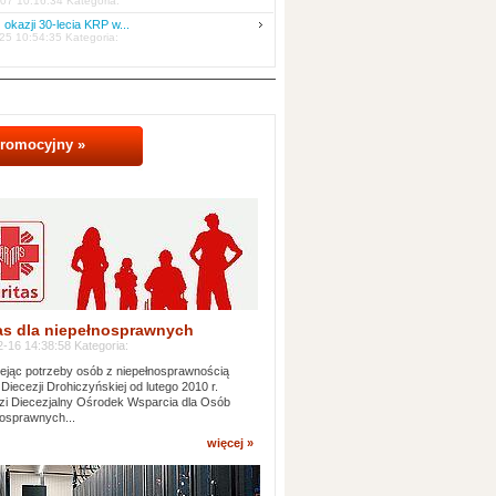
07 10:16:34 Kategoria:
 okazji 30-lecia KRP w...
25 10:54:35 Kategoria:
promocyjny »
as dla niepełnosprawnych
-16 14:38:58 Kategoria:
jąc potrzeby osób z niepełnosprawnością
 Diecezji Drohiczyńskiej od lutego 2010 r.
i Diecezjalny Ośrodek Wsparcia dla Osób
osprawnych...
więcej »