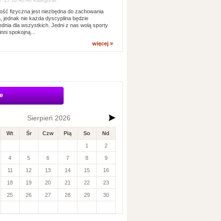
-13 10:48:46 Kategoria:
ść fizyczna jest niezbędna do zachowania
, jednak nie każda dyscyplina będzie
dnia dla wszystkich. Jedni z nas wolą sporty
inni spokojną...
więcej »
e
Sierpień 2026
Wt
Śr
Czw
Pią
So
Nd
1
2
4
5
6
7
8
9
11
12
13
14
15
16
18
19
20
21
22
23
25
26
27
28
29
30