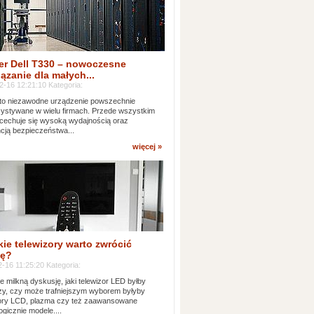
er Dell T330 – nowoczesne
ązanie dla małych...
2-16 12:21:10 Kategoria:
to niezawodne urządzenie powszechnie
ystywane w wielu firmach. Przede wszystkim
 cechuje się wysoką wydajnością oraz
cją bezpieczeństwa...
więcej »
kie telewizory warto zwrócić
ę?
-16 11:25:20 Kategoria:
e milkną dyskusję, jaki telewizor LED byłby
zy, czy może trafniejszym wyborem byłyby
zory LCD, plazma czy też zaawansowane
ogicznie modele....