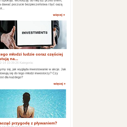
 i spokoju. Wchodząc do niej tuż przed snem,
 dawać poczucie bezpieczeństwa i być oazą
t...
więcej »
ego młodzi ludzie coraz częściej
tują na...
2-14 10:39:26 Kategoria:
ymy się, jak wygląda inwestowanie w akcje. Jak
towują się do tego młodzi inwestorzy? Czy
jest dla każdego?
więcej »
acząć przygodę z pływaniem?