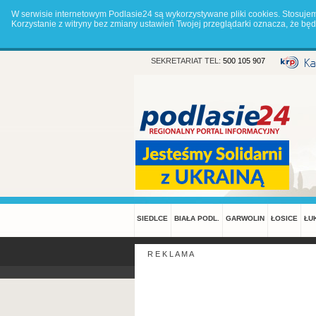
W serwisie internetowym Podlasie24 są wykorzystywane pliki cookies. Stosuje
Korzystanie z witryny bez zmiany ustawień Twojej przeglądarki oznacza, że 
SEKRETARIAT TEL:
500 105 907
SIEDLCE
BIAŁA PODL.
GARWOLIN
ŁOSICE
ŁU
R E K L A M A