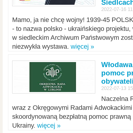
Siedlcac
2022-07-16 11
Mamo, ja nie chcę wojny! 1939-45 POLS
- to nazwa polsko - ukraińskiego projektu
w siedleckim Archiwum Państwowym zosta
niezwykła wystawa.
więcej »
Włodawa:
pomoc pr
obywatel
2022-07-13 15
Naczelna 
wraz z Okręgowymi Radami Adwokackimi 
skoordynowaną bezpłatną pomoc prawną d
Ukrainy.
więcej »