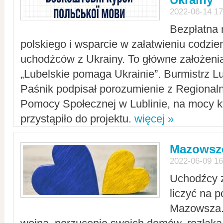
2022-06-14 17
Bezpłatna 
polskiego i wsparcie w załatwieniu codzi
uchodźców z Ukrainy. To główne założenia
„Lubelskie pomaga Ukrainie”. Burmistrz L
Paśnik podpisał porozumienie z Regiona
Pomocy Społecznej w Lublinie, na mocy k
przystąpiło do projektu.
więcej »
Mazowsze
2022-06-09 16
Uchodźcy 
liczyć na 
Mazowsza.