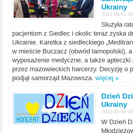
Ukrainy
2022-06-01 10
Służyła ra
pacjentom z Siedlec i okolic teraz zyska d
Ukrainie. Karetka z siedleckiego „Meditrans
w mieście Buczacz (obwód tarnopolski), a
wyposażenie medyczne, a także apteczki
przez mazowieckich harcerzy. Decyzję o 
podjął samorząd Mazowsza.
więcej »
Dzień Dz
Ukrainy
2022-05-31 10
W Dzień D
Młodzieżo