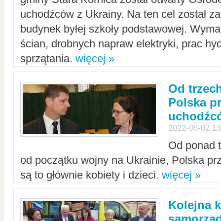
uchodźców z Ukrainy. Na ten cel został 
budynek byłej szkoły podstawowej. Wyma
ścian, drobnych napraw elektryki, prac hy
sprzątania.
więcej »
Od trzec
Polska p
uchodźcó
2022-06-02 13
Od ponad tr
od początku wojny na Ukrainie, Polska p
są to głównie kobiety i dzieci.
więcej »
Kolejna k
samorząd