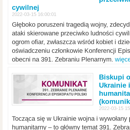
cywilnej
2022-03-15 16:00:01
Głęboko poruszeni tragedią wojny, zdecy
ataki skierowane przeciwko ludności cywi
ogrom ofiar, zwłaszcza wśród kobiet i dzie
oświadczeniu członkowie Konferencji Epis
obecni na 391. Zebraniu Plenarnym.
więce
Biskupi 
Ukrainie 
humanit
(komunik
2022-03-15 15
Tocząca się w Ukrainie wojna i wywołany 
humanitarny – to główny temat 391. Zebr