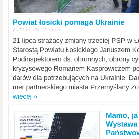
Powiat łosicki pomaga Ukrainie
2022-07-23 12:56:05
21 lipca strażacy zmiany trzeciej PSP w 
Starostą Powiatu Łosickiego Januszem Ko
Podinspektorem ds. obronnych, obrony cyw
kryzysowego Romanem Kasprowiczem po
darów dla potrzebujących na Ukrainie. Dar
mer partnerskiego miasta Przemyślany Zo
więcej »
Mamo, ja
Wystawa
Państwo