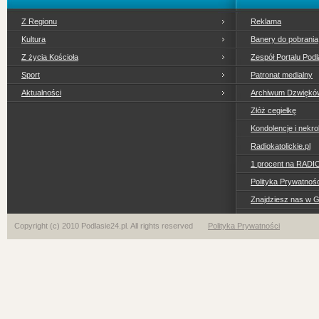
Z Regionu
Reklama
Kultura
Banery do pobrania
Z życia Kościoła
Zespół Portalu Podl
Sport
Patronat medialny
Aktualności
Archiwum Dzwiękó
Złóż cegiełkę
Kondolencje i nekro
Radiokatolickie.pl
1 procent na RADI
Polityka Prywatno
Znajdziesz nas w 
Copyright (c) 2010 Podlasie24.pl. All rights reserved
Polityka Prywatności