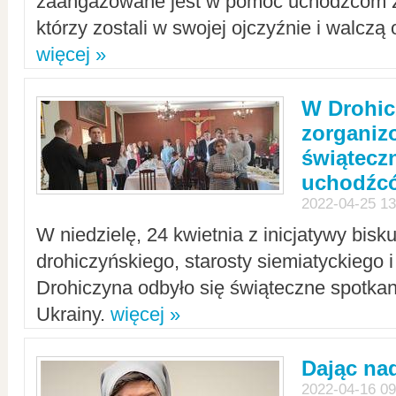
zaangażowane jest w pomoc uchodźcom z 
którzy zostali w swojej ojczyźnie i walczą 
więcej »
W Drohic
zorgani
świątecz
uchodźc
2022-04-25 13
W niedzielę, 24 kwietnia z inicjatywy bisk
drohiczyńskiego, starosty siemiatyckiego i
Drohiczyna odbyło się świąteczne spotka
Ukrainy.
więcej »
Dając nad
2022-04-16 09