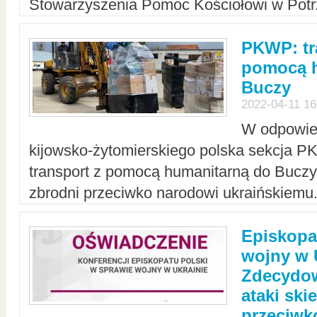
Stowarzyszenia Pomoc Kościołowi w Potr
PKWP: tr
pomocą h
Buczy
2022-04-11 16
W odpowied
kijowsko-żytomierskiego polska sekcja 
transport z pomocą humanitarną do Buczy,
zbrodni przeciwko narodowi ukraińskiemu
Episkopa
wojny w 
Zdecydow
ataki sk
przeciwk