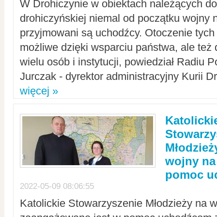
W Drohiczynie w obiektach należących do 
drohiczyńskiej niemal od początku wojny 
przyjmowani są uchodźcy. Otoczenie tych 
możliwe dzięki wsparciu państwa, ale też 
wielu osób i instytucji, powiedział Radiu P
Jurczak - dyrektor administracyjny Kurii D
więcej »
Katolicki
Stowarzy
Młodzież
wojny na 
pomoc u
2022-05-09 08:06:55
Katolickie Stowarzyszenie Młodzieży na w