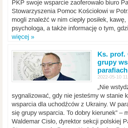
PKP swoje wsparcie zaoferowało biuro P
Stowarzyszenia Pomoc Kościołowi w Potr
mogli znaleźć w nim ciepły posiłek, kawę,
psychologa, a także informację o tym, gdzi
więcej »
Ks. prof.
grupy ws
parafiach
2022-05-10 11
„Nie wstyd
sygnalizować, gdy nie jesteśmy w stanie
wsparcia dla uchodźców z Ukrainy. W para
się grupy wsparcia. To dobry kierunek” – m
Waldemar Cisło, dyrektor sekcji polskiej 