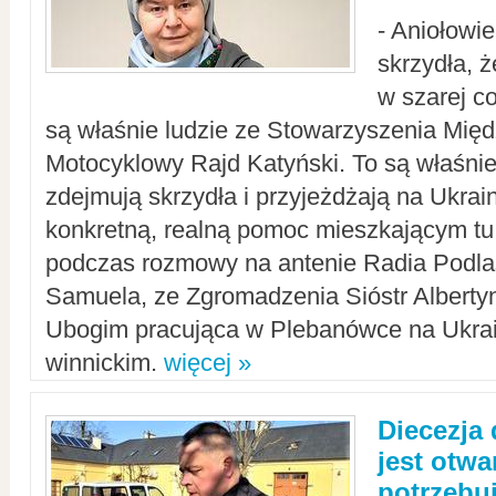
- Aniołowi
skrzydła, 
w szarej c
są właśnie ludzie ze Stowarzyszenia Mi
Motocyklowy Rajd Katyński. To są właśnie 
zdejmują skrzydła i przyjeżdżają na Ukrai
konkretną, realną pomoc mieszkającym tu
podczas rozmowy na antenie Radia Podlas
Samuela, ze Zgromadzenia Sióstr Alberty
Ubogim pracująca w Plebanówce na Ukrai
winnickim.
więcej »
Diecezja
jest otwa
potrzebu