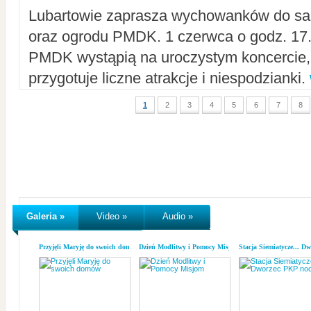
Lubartowie zaprasza wychowanków do sal
oraz ogrodu PMDK. 1 czerwca o godz. 17.0
PMDK wystąpią na uroczystym koncercie
przygotuje liczne atrakcje i niespodzianki.
1
2
3
4
5
6
7
8
Galeria »
Video »
Audio »
Przyjęli Maryję do swoich domów
Dzień Modlitwy i Pomocy Misjom
Stacja Siemiatycze... D