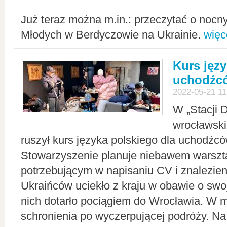
Już teraz można m.in.: przeczytać o noc
Młodych w Berdyczowie na Ukrainie.
więc
Kurs języ
uchodźcó
2022-05-21 11
W „Stacji D
wrocławsk
ruszył kurs języka polskiego dla uchodźcó
Stowarzyszenie planuje niebawem warszt
potrzebującym w napisaniu CV i znalezieni
Ukraińców uciekło z kraju w obawie o swoj
nich dotarło pociągiem do Wrocławia. W m
schronienia po wyczerpującej podróży. 