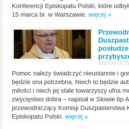
Konferencji Episkopatu Polski, które odbył
15 marca br. w Warszawie.
więcej »
Przewodn
Duszpast
posłudze
przybys
2022-03-15 15
Pomoc należy świadczyć nieustannie i gorl
będzie ona potrzebna. Niech to będzie au
miłości i niech jej stale towarzyszy ufna m
zwycięstwo dobra – napisał w Słowie bp A
przewodniczący Komisji Duszpasterstwa K
Episkopatu Polski.
więcej »