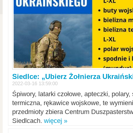
Siedlce: „Ubierz Żołnierza Ukraińs
2022-03-16 13:59:00
Śpiwory, latarki czołowe, apteczki, polary, 
termiczna, rękawice wojskowe, te wymieni
przedmioty zbiera Centrum Duszpasterst
Siedlcach.
więcej »