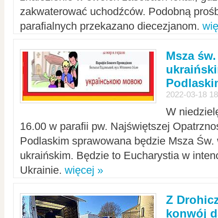
zakwaterować uchodźców. Podobną prośb
parafialnych przekazano diecezjanom.
wię
Msza św.
ukraińsk
Podlaski
2022-03-18 18
W niedziel
16.00 w parafii pw. Najświętszej Opatrzno
Podlaskim sprawowana będzie Msza Św. 
ukraińskim. Będzie to Eucharystia w intenc
Ukrainie.
więcej »
Z Drohic
konwój d