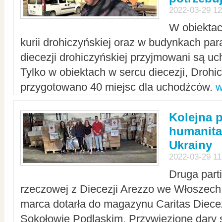
2022-03-29 12
W obiektac
kurii drohiczyńskiej oraz w budynkach para
diecezji drohiczyńskiej przyjmowani są uc
Tylko w obiektach w sercu diecezji, Drohi
przygotowano 40 miejsc dla uchodźców.
w
Kolejna 
humanita
Ukrainy
2022-03-29 11
Druga part
rzeczowej z Diecezji Arezzo we Włoszech 
marca dotarła do magazynu Caritas Diecez
Sokołowie Podlaskim. Przywiezione dary 