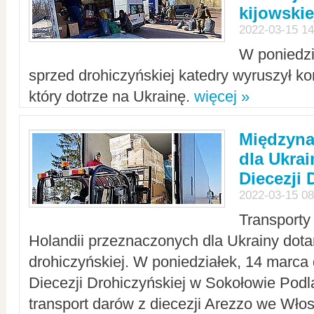
kijowskie
2022-03-15 14
W poniedzi
sprzed drohiczyńskiej katedry wyruszył k
który dotrze na Ukrainę.
więcej »
Międzyn
dla Ukra
Diecezji 
2022-03-15 08
Transporty
Holandii przeznaczonych dla Ukrainy dotar
drohiczyńskiej. W poniedziałek, 14 marca 
Diecezji Drohiczyńskiej w Sokołowie Pod
transport darów z diecezji Arezzo we Wło