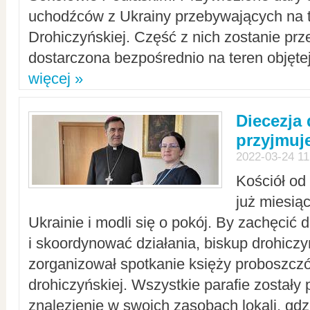
uchodźców z Ukrainy przebywających na t
Drohiczyńskiej. Część z nich zostanie pr
dostarczona bezpośrednio na teren objęte
więcej »
Diecezja
przyjmuj
2022-03-24 11
Kościół od
już miesią
Ukrainie i modli się o pokój. By zachęcić
i skoordynować działania, biskup drohicz
zorganizował spotkanie księży proboszczó
drohiczyńskiej. Wszystkie parafie zostały
znalezienie w swoich zasobach lokali, gd