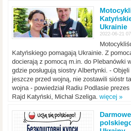
Motocykli
Katyński
Ukrainie
2022-06-21 07
Motocykliś
Katyńskiego pomagają Ukrainie. Z pomoc
docierają z pomocą m.in. do Plebanówki w
gdzie posługują siostry Albertynki. - Objęl
jeszcze przed wojną, nie zostawili sióstr 
wojna - powiedział Radiu Podlasie preze
Rajd Katyński, Michał Szeliga.
więcej »
Darmowe 
polskiego
Ukrainy