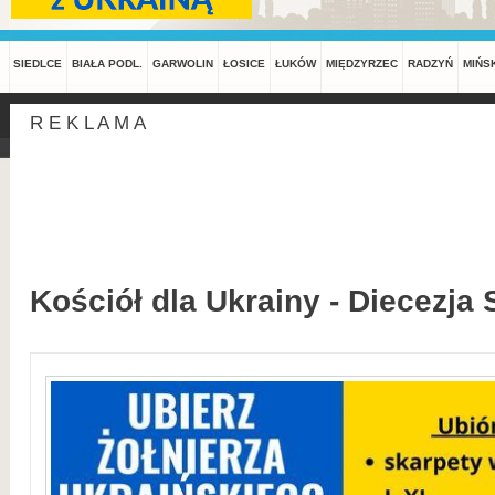
SIEDLCE
BIAŁA PODL.
GARWOLIN
ŁOSICE
ŁUKÓW
MIĘDZYRZEC
RADZYŃ
MIŃS
R E K L A M A
Kościół dla Ukrainy - Diecezja 