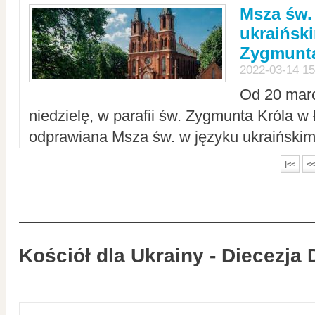
Msza św.
ukraiński
Zygmunta
2022-03-14 15
Od 20 mar
niedzielę, w parafii św. Zygmunta Króla w
odprawiana Msza św. w języku ukraiński
|<<
<<
Kościół dla Ukrainy - Diecezja