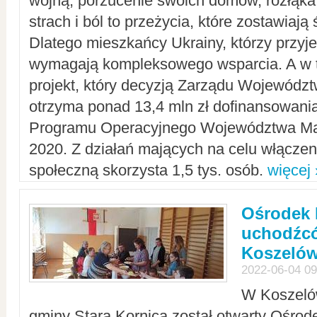
wojną, porzucenie swoich domów, rozłąka 
strach i ból to przeżycia, które zostawiają 
Dlatego mieszkańcy Ukrainy, którzy przyje
wymagają kompleksowego wsparcia. A w
projekt, który decyzją Zarządu Wojewód
otrzyma ponad 13,4 mln zł dofinansowani
Programu Operacyjnego Województwa Ma
2020. Z działań mających na celu włączeni
społeczną skorzysta 1,5 tys. osób.
więcej 
Ośrodek 
uchodźcó
Koszeló
2022-06-04 09
W Koszelów
gminy Stara Kornica został otwarty Ośro