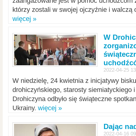
zaangażowane jest w pomoc uchodźcom z 
którzy zostali w swojej ojczyźnie i walczą 
więcej »
W Drohic
zorgani
świątecz
uchodźc
2022-04-25 13
W niedzielę, 24 kwietnia z inicjatywy bisk
drohiczyńskiego, starosty siemiatyckiego i
Drohiczyna odbyło się świąteczne spotka
Ukrainy.
więcej »
Dając nad
2022-04-16 09