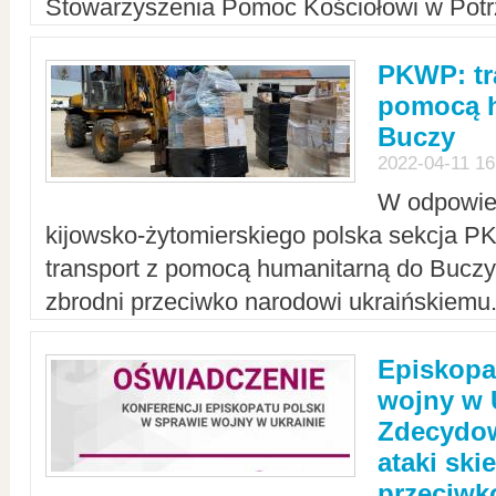
Stowarzyszenia Pomoc Kościołowi w Potr
PKWP: tr
pomocą h
Buczy
2022-04-11 16
W odpowied
kijowsko-żytomierskiego polska sekcja 
transport z pomocą humanitarną do Buczy,
zbrodni przeciwko narodowi ukraińskiemu
Episkopa
wojny w 
Zdecydow
ataki sk
przeciwk