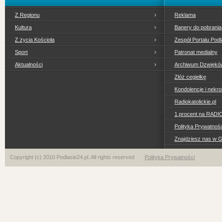
Z Regionu
Reklama
Kultura
Banery do pobrania
Z życia Kościoła
Zespół Portalu Podl
Sport
Patronat medialny
Aktualności
Archiwum Dzwiękó
Złóż cegiełkę
Kondolencje i nekro
Radiokatolickie.pl
1 procent na RADI
Polityka Prywatno
Znajdziesz nas w 
Copyright (c) 2010 Podlasie24.pl. All rights reserved
Polityka Prywatności