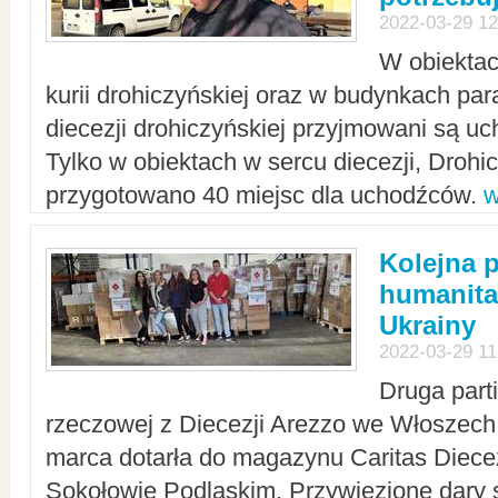
2022-03-29 12
W obiektac
kurii drohiczyńskiej oraz w budynkach para
diecezji drohiczyńskiej przyjmowani są uc
Tylko w obiektach w sercu diecezji, Drohi
przygotowano 40 miejsc dla uchodźców.
w
Kolejna 
humanita
Ukrainy
2022-03-29 11
Druga part
rzeczowej z Diecezji Arezzo we Włoszech 
marca dotarła do magazynu Caritas Diecez
Sokołowie Podlaskim. Przywiezione dary 