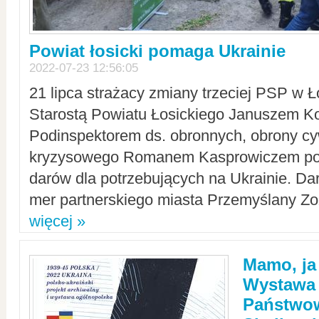
Powiat łosicki pomaga Ukrainie
2022-07-23 12:56:05
21 lipca strażacy zmiany trzeciej PSP w 
Starostą Powiatu Łosickiego Januszem Ko
Podinspektorem ds. obronnych, obrony cyw
kryzysowego Romanem Kasprowiczem po
darów dla potrzebujących na Ukrainie. Dar
mer partnerskiego miasta Przemyślany Zo
więcej »
Mamo, ja
Wystawa
Państwo