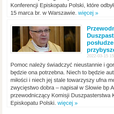
Konferencji Episkopatu Polski, które odbył
15 marca br. w Warszawie.
więcej »
Przewodn
Duszpast
posłudze
przybys
2022-03-15 15
Pomoc należy świadczyć nieustannie i gorl
będzie ona potrzebna. Niech to będzie au
miłości i niech jej stale towarzyszy ufna m
zwycięstwo dobra – napisał w Słowie bp A
przewodniczący Komisji Duszpasterstwa K
Episkopatu Polski.
więcej »