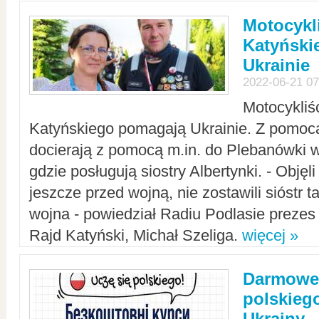
Motocykli
Katyński
Ukrainie
2022-06-21 07
Motocykliś
Katyńskiego pomagają Ukrainie. Z pomoc
docierają z pomocą m.in. do Plebanówki w
gdzie posługują siostry Albertynki. - Objęl
jeszcze przed wojną, nie zostawili sióstr 
wojna - powiedział Radiu Podlasie preze
Rajd Katyński, Michał Szeliga.
więcej »
Darmowe 
polskiego
Ukrainy