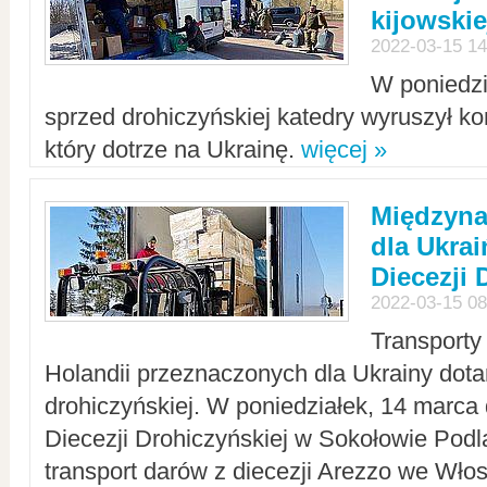
kijowskie
2022-03-15 14
W poniedzi
sprzed drohiczyńskiej katedry wyruszył k
który dotrze na Ukrainę.
więcej »
Międzyn
dla Ukra
Diecezji 
2022-03-15 08
Transporty
Holandii przeznaczonych dla Ukrainy dotar
drohiczyńskiej. W poniedziałek, 14 marca 
Diecezji Drohiczyńskiej w Sokołowie Pod
transport darów z diecezji Arezzo we Wło