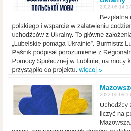
2022-06-14 17
Bezpłatna 
polskiego i wsparcie w załatwieniu codzi
uchodźców z Ukrainy. To główne założenia
„Lubelskie pomaga Ukrainie”. Burmistrz L
Paśnik podpisał porozumienie z Regiona
Pomocy Społecznej w Lublinie, na mocy k
przystąpiło do projektu.
więcej »
Mazowsze
2022-06-09 16
Uchodźcy 
liczyć na 
Mazowsza.