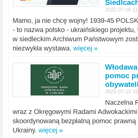
Siedlcac
2022-07-16 11
Mamo, ja nie chcę wojny! 1939-45 POLS
- to nazwa polsko - ukraińskiego projektu
w siedleckim Archiwum Państwowym zosta
niezwykła wystawa.
więcej »
Włodawa:
pomoc pr
obywatel
2022-07-13 15
Naczelna 
wraz z Okręgowymi Radami Adwokackimi 
skoordynowaną bezpłatną pomoc prawną d
Ukrainy.
więcej »