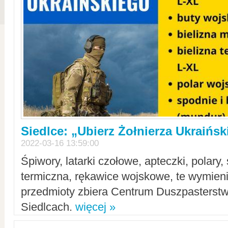
Siedlce: „Ubierz Żołnierza Ukraińs
2022-03-16 13:59:00
Śpiwory, latarki czołowe, apteczki, polary, 
termiczna, rękawice wojskowe, te wymieni
przedmioty zbiera Centrum Duszpasterst
Siedlcach.
więcej »