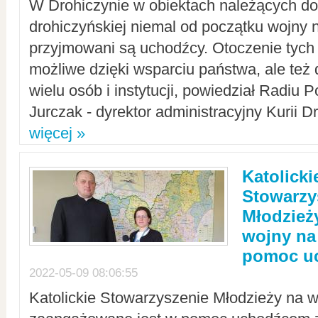
W Drohiczynie w obiektach należących do 
drohiczyńskiej niemal od początku wojny 
przyjmowani są uchodźcy. Otoczenie tych 
możliwe dzięki wsparciu państwa, ale też 
wielu osób i instytucji, powiedział Radiu P
Jurczak - dyrektor administracyjny Kurii D
więcej »
Katolicki
Stowarzy
Młodzież
wojny na 
pomoc u
2022-05-09 08:06:55
Katolickie Stowarzyszenie Młodzieży na w