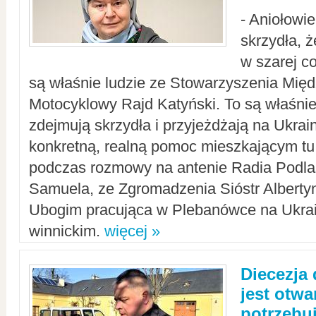
- Aniołowi
skrzydła, 
w szarej c
są właśnie ludzie ze Stowarzyszenia Mi
Motocyklowy Rajd Katyński. To są właśnie 
zdejmują skrzydła i przyjeżdżają na Ukrai
konkretną, realną pomoc mieszkającym tu
podczas rozmowy na antenie Radia Podlas
Samuela, ze Zgromadzenia Sióstr Alberty
Ubogim pracująca w Plebanówce na Ukrai
winnickim.
więcej »
Diecezja
jest otwa
potrzebu