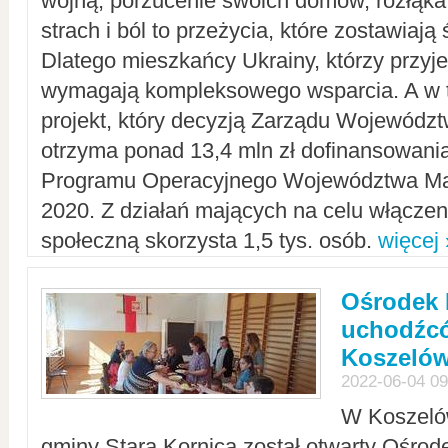
wojną, porzucenie swoich domów, rozłąka 
strach i ból to przeżycia, które zostawiają 
Dlatego mieszkańcy Ukrainy, którzy przyje
wymagają kompleksowego wsparcia. A w
projekt, który decyzją Zarządu Wojewód
otrzyma ponad 13,4 mln zł dofinansowani
Programu Operacyjnego Województwa Ma
2020. Z działań mających na celu włączeni
społeczną skorzysta 1,5 tys. osób.
więcej 
Ośrodek 
uchodźcó
Koszeló
2022-06-04 09
W Koszelów
gminy Stara Kornica został otwarty Ośro