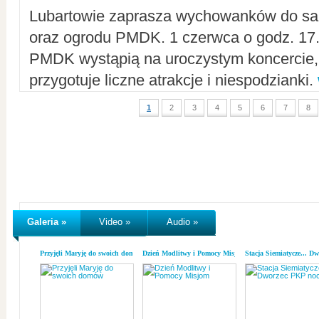
Lubartowie zaprasza wychowanków do sal
oraz ogrodu PMDK. 1 czerwca o godz. 17.0
PMDK wystąpią na uroczystym koncercie
przygotuje liczne atrakcje i niespodzianki.
1
2
3
4
5
6
7
8
Galeria »
Video »
Audio »
Przyjęli Maryję do swoich domów
Dzień Modlitwy i Pomocy Misjom
Stacja Siemiatycze... D