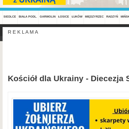
SIEDLCE
BIAŁA PODL.
GARWOLIN
ŁOSICE
ŁUKÓW
MIĘDZYRZEC
RADZYŃ
MIŃS
R E K L A M A
Kościół dla Ukrainy - Diecezja 