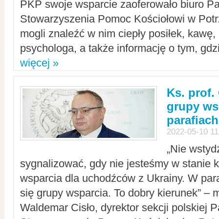
PKP swoje wsparcie zaoferowało biuro P
Stowarzyszenia Pomoc Kościołowi w Potr
mogli znaleźć w nim ciepły posiłek, kawę,
psychologa, a także informację o tym, gdzi
więcej »
Ks. prof.
grupy ws
parafiach
2022-05-10 11
„Nie wstyd
sygnalizować, gdy nie jesteśmy w stanie
wsparcia dla uchodźców z Ukrainy. W para
się grupy wsparcia. To dobry kierunek” – m
Waldemar Cisło, dyrektor sekcji polskiej 