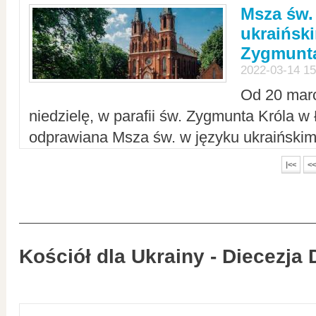
Msza św.
ukraiński
Zygmunta
2022-03-14 15
Od 20 mar
niedzielę, w parafii św. Zygmunta Króla w
odprawiana Msza św. w języku ukraiński
|<<
<<
Kościół dla Ukrainy - Diecezja