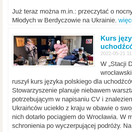
Już teraz można m.in.: przeczytać o noc
Młodych w Berdyczowie na Ukrainie.
więc
Kurs języ
uchodźcó
2022-05-21 11
W „Stacji D
wrocławsk
ruszył kurs języka polskiego dla uchodźcó
Stowarzyszenie planuje niebawem warszt
potrzebującym w napisaniu CV i znalezieni
Ukraińców uciekło z kraju w obawie o swoj
nich dotarło pociągiem do Wrocławia. W m
schronienia po wyczerpującej podróży. 