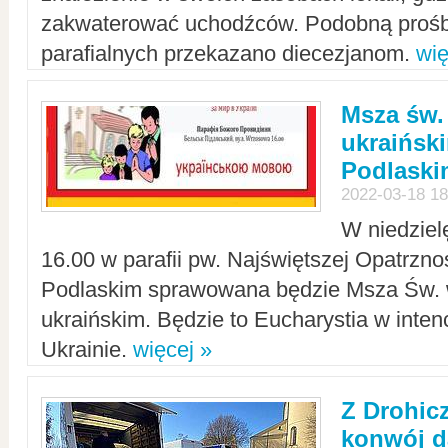
zakwaterować uchodźców. Podobną prośb
parafialnych przekazano diecezjanom.
wię
Msza św.
ukraińsk
Podlaski
2022-03-18 18
W niedziel
16.00 w parafii pw. Najświętszej Opatrzno
Podlaskim sprawowana będzie Msza Św. 
ukraińskim. Będzie to Eucharystia w intenc
Ukrainie.
więcej »
Z Drohic
konwój d