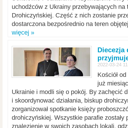
uchodźców z Ukrainy przebywających na t
Drohiczyńskiej. Część z nich zostanie pr
dostarczona bezpośrednio na teren objęte
więcej »
Diecezja
przyjmuj
2022-03-24 11
Kościół od
już miesią
Ukrainie i modli się o pokój. By zachęcić
i skoordynować działania, biskup drohicz
zorganizował spotkanie księży proboszczó
drohiczyńskiej. Wszystkie parafie zostały
znalezienie w swoich zasobach lokali, gd