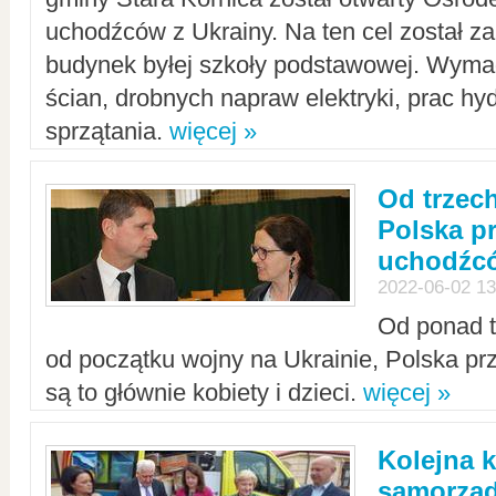
uchodźców z Ukrainy. Na ten cel został 
budynek byłej szkoły podstawowej. Wyma
ścian, drobnych napraw elektryki, prac hy
sprzątania.
więcej »
Od trzec
Polska p
uchodźcó
2022-06-02 13
Od ponad tr
od początku wojny na Ukrainie, Polska p
są to głównie kobiety i dzieci.
więcej »
Kolejna k
samorząd