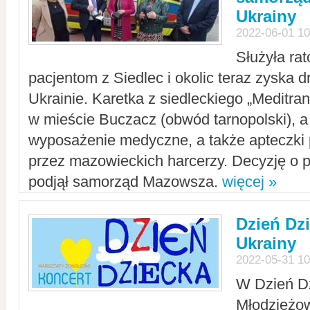
Ukrainy
2022-06-01 10
Służyła ra
pacjentom z Siedlec i okolic teraz zyska d
Ukrainie. Karetka z siedleckiego „Meditrans
w mieście Buczacz (obwód tarnopolski), a
wyposażenie medyczne, a także apteczki
przez mazowieckich harcerzy. Decyzję o 
podjął samorząd Mazowsza.
więcej »
Dzień Dz
Ukrainy
2022-05-31 10
W Dzień D
Młodzieżo