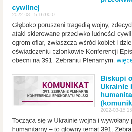
cywilnej
2022-03-15 16:00:01
Głęboko poruszeni tragedią wojny, zdecy
ataki skierowane przeciwko ludności cywi
ogrom ofiar, zwłaszcza wśród kobiet i dzie
oświadczeniu członkowie Konferencji Epis
obecni na 391. Zebraniu Plenarnym.
więce
Biskupi 
Ukrainie 
humanit
(komunik
2022-03-15 15
Tocząca się w Ukrainie wojna i wywołany 
humanitarny – to główny temat 391. Zebr