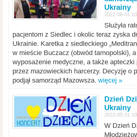
Ukrainy
2022-06-01 10
Służyła ra
pacjentom z Siedlec i okolic teraz zyska d
Ukrainie. Karetka z siedleckiego „Meditrans
w mieście Buczacz (obwód tarnopolski), a
wyposażenie medyczne, a także apteczki
przez mazowieckich harcerzy. Decyzję o 
podjął samorząd Mazowsza.
więcej »
Dzień Dz
Ukrainy
2022-05-31 10
W Dzień D
Młodzieżo