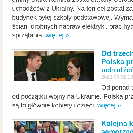
uchodźców z Ukrainy. Na ten cel został 
budynek byłej szkoły podstawowej. Wyma
ścian, drobnych napraw elektryki, prac hy
sprzątania.
więcej »
Od trzec
Polska p
uchodźcó
2022-06-02 13
Od ponad tr
od początku wojny na Ukrainie, Polska p
są to głównie kobiety i dzieci.
więcej »
Kolejna k
samorząd