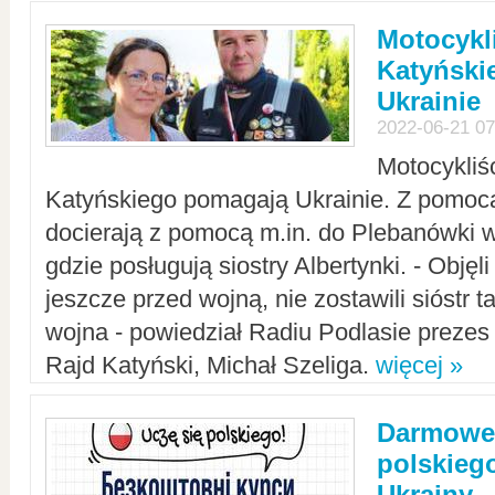
Motocykli
Katyński
Ukrainie
2022-06-21 07
Motocykliś
Katyńskiego pomagają Ukrainie. Z pomoc
docierają z pomocą m.in. do Plebanówki w
gdzie posługują siostry Albertynki. - Objęl
jeszcze przed wojną, nie zostawili sióstr 
wojna - powiedział Radiu Podlasie preze
Rajd Katyński, Michał Szeliga.
więcej »
Darmowe 
polskiego
Ukrainy