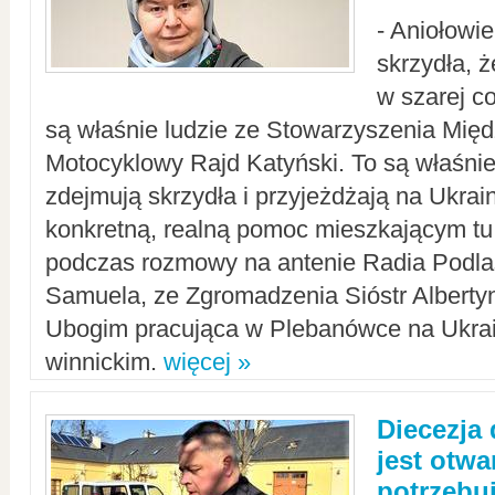
- Aniołowi
skrzydła, 
w szarej c
są właśnie ludzie ze Stowarzyszenia Mi
Motocyklowy Rajd Katyński. To są właśnie 
zdejmują skrzydła i przyjeżdżają na Ukrai
konkretną, realną pomoc mieszkającym tu
podczas rozmowy na antenie Radia Podlas
Samuela, ze Zgromadzenia Sióstr Alberty
Ubogim pracująca w Plebanówce na Ukrai
winnickim.
więcej »
Diecezja
jest otwa
potrzebu