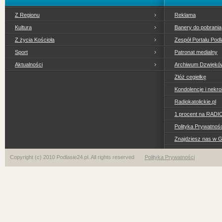
Z Regionu
Reklama
Kultura
Banery do pobrania
Z życia Kościoła
Zespół Portalu Podl
Sport
Patronat medialny
Aktualności
Archiwum Dzwiękó
Złóż cegiełkę
Kondolencje i nekro
Radiokatolickie.pl
1 procent na RADI
Polityka Prywatno
Znajdziesz nas w 
Copyright (c) 2010 Podlasie24.pl. All rights reserved
Polityka Prywatności