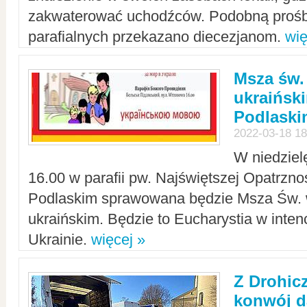
zakwaterować uchodźców. Podobną prośb
parafialnych przekazano diecezjanom.
wię
Msza św.
ukraińsk
Podlaski
2022-03-18 18
W niedziel
16.00 w parafii pw. Najświętszej Opatrzno
Podlaskim sprawowana będzie Msza Św. 
ukraińskim. Będzie to Eucharystia w intenc
Ukrainie.
więcej »
Z Drohic
konwój d