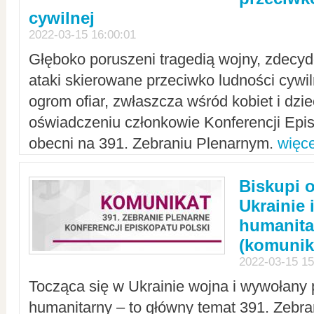
cywilnej
2022-03-15 16:00:01
Głęboko poruszeni tragedią wojny, zdecy
ataki skierowane przeciwko ludności cywi
ogrom ofiar, zwłaszcza wśród kobiet i dzie
oświadczeniu członkowie Konferencji Epis
obecni na 391. Zebraniu Plenarnym.
więce
Biskupi 
Ukrainie 
humanit
(komunik
2022-03-15 15
Tocząca się w Ukrainie wojna i wywołany 
humanitarny – to główny temat 391. Zebr