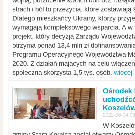
wojną, porzucenie swoich domów, rozłąka 
strach i ból to przeżycia, które zostawiają 
Dlatego mieszkańcy Ukrainy, którzy przyje
wymagają kompleksowego wsparcia. A w
projekt, który decyzją Zarządu Wojewód
otrzyma ponad 13,4 mln zł dofinansowani
Programu Operacyjnego Województwa Ma
2020. Z działań mających na celu włączeni
społeczną skorzysta 1,5 tys. osób.
więcej 
Ośrodek 
uchodźcó
Koszeló
2022-06-04 09
W Koszelów
gminy Stara Kornica został otwarty Ośro