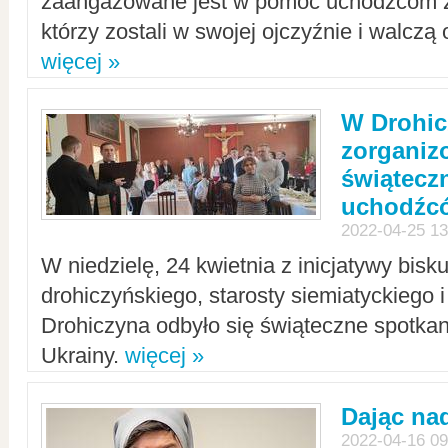
zaangażowane jest w pomoc uchodźcom z 
którzy zostali w swojej ojczyźnie i walczą 
więcej »
W Drohic
zorgani
świątecz
uchodźc
2022-04-25 13
W niedzielę, 24 kwietnia z inicjatywy bisk
drohiczyńskiego, starosty siemiatyckiego i
Drohiczyna odbyło się świąteczne spotka
Ukrainy.
więcej »
Dając nad
2022-04-16 09