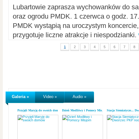
Lubartowie zaprasza wychowanków do sal
oraz ogrodu PMDK. 1 czerwca o godz. 17.0
PMDK wystąpią na uroczystym koncercie
przygotuje liczne atrakcje i niespodzianki.
1
2
3
4
5
6
7
8
Galeria »
Video »
Audio »
Przyjęli Maryję do swoich domów
Dzień Modlitwy i Pomocy Misjom
Stacja Siemiatycze... D