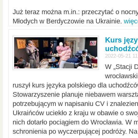
Już teraz można m.in.: przeczytać o noc
Młodych w Berdyczowie na Ukrainie.
więc
Kurs języ
uchodźcó
2022-05-21 11
W „Stacji D
wrocławsk
ruszył kurs języka polskiego dla uchodźcó
Stowarzyszenie planuje niebawem warszt
potrzebującym w napisaniu CV i znalezieni
Ukraińców uciekło z kraju w obawie o swoj
nich dotarło pociągiem do Wrocławia. W m
schronienia po wyczerpującej podróży. 