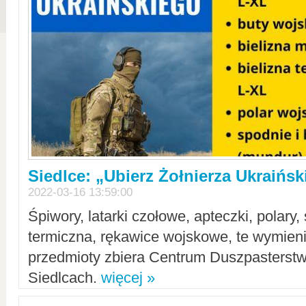
Siedlce: „Ubierz Żołnierza Ukraińs
2022-03-16 13:59:00
Śpiwory, latarki czołowe, apteczki, polary, 
termiczna, rękawice wojskowe, te wymieni
przedmioty zbiera Centrum Duszpasterst
Siedlcach.
więcej »