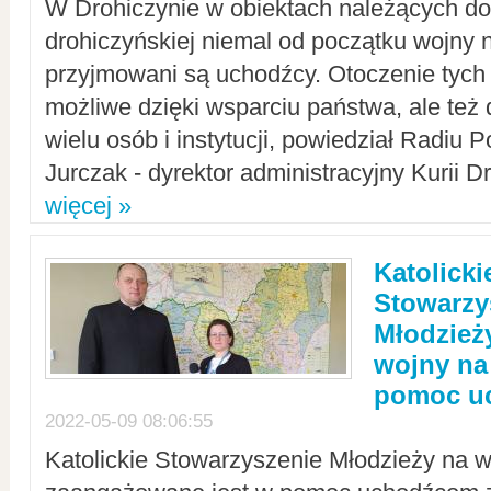
W Drohiczynie w obiektach należących do 
drohiczyńskiej niemal od początku wojny 
przyjmowani są uchodźcy. Otoczenie tych 
możliwe dzięki wsparciu państwa, ale też 
wielu osób i instytucji, powiedział Radiu P
Jurczak - dyrektor administracyjny Kurii D
więcej »
Katolicki
Stowarzy
Młodzież
wojny na 
pomoc u
2022-05-09 08:06:55
Katolickie Stowarzyszenie Młodzieży na w