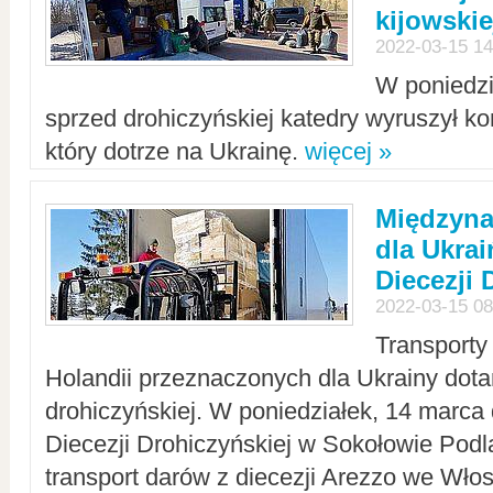
kijowskie
2022-03-15 14
W poniedzi
sprzed drohiczyńskiej katedry wyruszył k
który dotrze na Ukrainę.
więcej »
Międzyn
dla Ukra
Diecezji 
2022-03-15 08
Transporty
Holandii przeznaczonych dla Ukrainy dotar
drohiczyńskiej. W poniedziałek, 14 marca 
Diecezji Drohiczyńskiej w Sokołowie Pod
transport darów z diecezji Arezzo we Wło