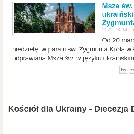
Msza św.
ukraiński
Zygmunta
2022-03-14 15
Od 20 mar
niedzielę, w parafii św. Zygmunta Króla w
odprawiana Msza św. w języku ukraiński
|<<
<<
Kościół dla Ukrainy - Diecezja