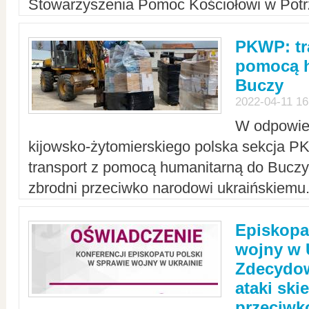
Stowarzyszenia Pomoc Kościołowi w Potr
PKWP: tr
pomocą h
Buczy
2022-04-11 16
W odpowied
kijowsko-żytomierskiego polska sekcja 
transport z pomocą humanitarną do Buczy,
zbrodni przeciwko narodowi ukraińskiemu
Episkopa
wojny w 
Zdecydow
ataki sk
przeciwk