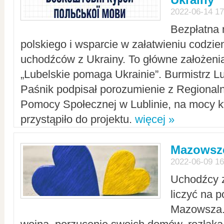
2022-06-14 17
Bezpłatna 
polskiego i wsparcie w załatwieniu codzi
uchodźców z Ukrainy. To główne założenia
„Lubelskie pomaga Ukrainie”. Burmistrz L
Paśnik podpisał porozumienie z Regiona
Pomocy Społecznej w Lublinie, na mocy k
przystąpiło do projektu.
więcej »
Mazowsze
2022-06-09 16
Uchodźcy 
liczyć na 
Mazowsza.