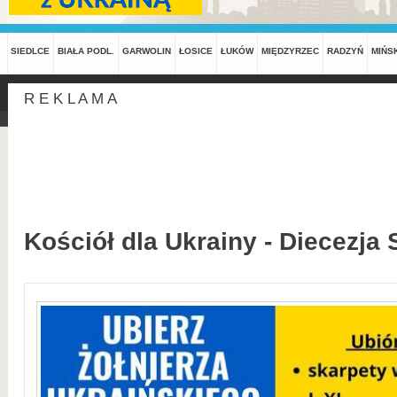
SIEDLCE
BIAŁA PODL.
GARWOLIN
ŁOSICE
ŁUKÓW
MIĘDZYRZEC
RADZYŃ
MIŃS
R E K L A M A
Kościół dla Ukrainy - Diecezja 