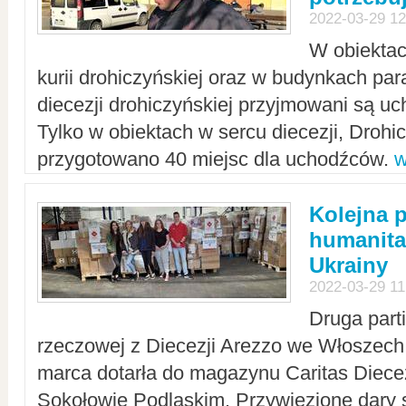
2022-03-29 12
W obiektac
kurii drohiczyńskiej oraz w budynkach para
diecezji drohiczyńskiej przyjmowani są uc
Tylko w obiektach w sercu diecezji, Drohi
przygotowano 40 miejsc dla uchodźców.
w
Kolejna 
humanita
Ukrainy
2022-03-29 11
Druga part
rzeczowej z Diecezji Arezzo we Włoszech 
marca dotarła do magazynu Caritas Diecez
Sokołowie Podlaskim. Przywiezione dary 