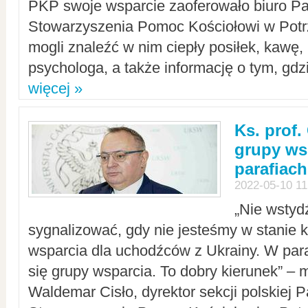
PKP swoje wsparcie zaoferowało biuro P
Stowarzyszenia Pomoc Kościołowi w Potr
mogli znaleźć w nim ciepły posiłek, kawę,
psychologa, a także informację o tym, gdzi
więcej »
Ks. prof.
grupy ws
parafiach
2022-05-10 11
„Nie wstyd
sygnalizować, gdy nie jesteśmy w stanie
wsparcia dla uchodźców z Ukrainy. W para
się grupy wsparcia. To dobry kierunek” – m
Waldemar Cisło, dyrektor sekcji polskiej 