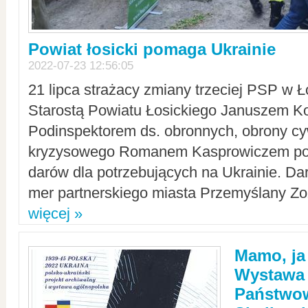
Powiat łosicki pomaga Ukrainie
2022-07-23 12:56:05
21 lipca strażacy zmiany trzeciej PSP w 
Starostą Powiatu Łosickiego Januszem Ko
Podinspektorem ds. obronnych, obrony cyw
kryzysowego Romanem Kasprowiczem po
darów dla potrzebujących na Ukrainie. Dar
mer partnerskiego miasta Przemyślany Zo
więcej »
Mamo, ja
Wystawa
Państwo