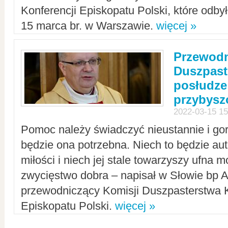
Konferencji Episkopatu Polski, które odbył
15 marca br. w Warszawie.
więcej »
Przewodn
Duszpast
posłudze
przybys
2022-03-15 15
Pomoc należy świadczyć nieustannie i gorl
będzie ona potrzebna. Niech to będzie au
miłości i niech jej stale towarzyszy ufna m
zwycięstwo dobra – napisał w Słowie bp A
przewodniczący Komisji Duszpasterstwa K
Episkopatu Polski.
więcej »