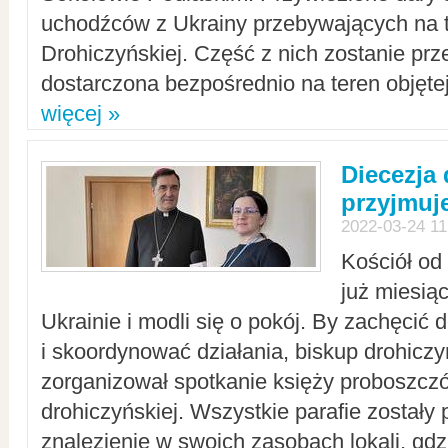
uchodźców z Ukrainy przebywających na t
Drohiczyńskiej. Część z nich zostanie pr
dostarczona bezpośrednio na teren objęte
więcej »
Diecezja
przyjmuj
2022-03-24 11
Kościół od
już miesią
Ukrainie i modli się o pokój. By zachęcić
i skoordynować działania, biskup drohicz
zorganizował spotkanie księży proboszczó
drohiczyńskiej. Wszystkie parafie zostały
znalezienie w swoich zasobach lokali, gd