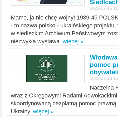
Siedlcac
2022-07-16 11
Mamo, ja nie chcę wojny! 1939-45 POLS
- to nazwa polsko - ukraińskiego projektu
w siedleckim Archiwum Państwowym zosta
niezwykła wystawa.
więcej »
Włodawa:
pomoc pr
obywatel
2022-07-13 15
Naczelna 
wraz z Okręgowymi Radami Adwokackimi 
skoordynowaną bezpłatną pomoc prawną d
Ukrainy.
więcej »