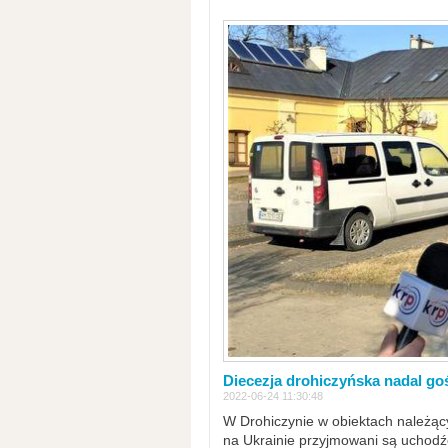
Diecezja drohiczyńska nadal go
2022-06-24 11:30:48
W Drohiczynie w obiektach należący
na Ukrainie przyjmowani są uchodźc