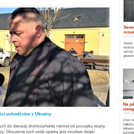
Serw
rozwi
2023-0
Sewer 
wykorz
sprzęt
gwaran
Na ja
uwag
2023-02
ści uchodźców z Ukrainy
Choć ni
najleps
ch do diecezji drohiczyńskiej niemal od początku wojny
telewi
y. Otoczenie tych osób opieką jest możliwe dzięki
technol