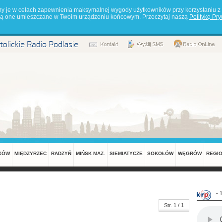
my je w celach zapewnienia maksymalnej wygody użytkowników przy korzystaniu z 
będą one umieszczane w Twoim urządzeniu końcowym. Przeczytaj naszą
Politykę Pr
KÓW
MIĘDZYRZEC
RADZYŃ
MIŃSK MAZ.
SIEMIATYCZE
SOKOŁÓW
WĘGRÓW
REGI
- 
Str. 1 / 1