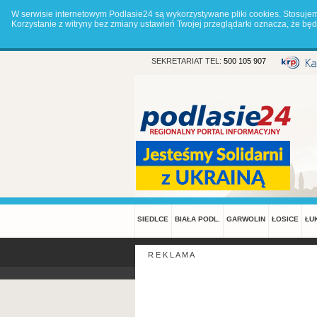
W serwisie internetowym Podlasie24 są wykorzystywane pliki cookies. Stosuje
Korzystanie z witryny bez zmiany ustawień Twojej przeglądarki oznacza, że 
SEKRETARIAT TEL:
500 105 907
SIEDLCE
BIAŁA PODL.
GARWOLIN
ŁOSICE
ŁU
R E K L A M A