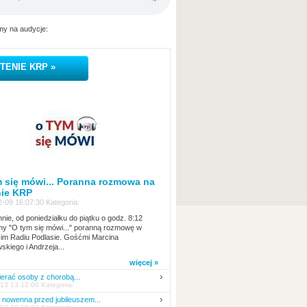
y na audycje:
TENIE KRP »
 się mówi... Poranna rozmowa na
nie KRP
-09 16:07:30 Kategoria:
nie, od poniedziałku do piątku o godz. 8:12
y "O tym się mówi..." poranną rozmowę w
kim Radiu Podlasie. Gośćmi Marcina
skiego i Andrzeja...
więcej »
erać osoby z chorobą...
13 13:12:00 Kategoria:
nowenna przed jubileuszem...