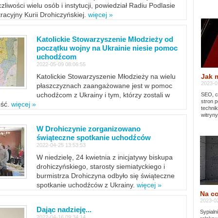
zliwości wielu osób i instytucji, powiedział Radiu Podlasie
tracyjny Kurii Drohiczyńskiej.
więcej »
Katolickie Stowarzyszenie Młodzieży od
początku wojny na Ukrainie niesie pomoc
uchodźcom
2022-05-09 08:06:55
Jak 
Katolickie Stowarzyszenie Młodzieży na wielu
2023-02
płaszczyznach zaangażowane jest w pomoc
uchodźcom z Ukrainy i tym, którzy zostali w
SEO, cz
stron p
ość.
więcej »
techni
witryny
W Drohiczynie zorganizowano
świąteczne spotkanie uchodźców
2022-04-25 13:53:53
W niedzielę, 24 kwietnia z inicjatywy biskupa
drohiczyńskiego, starosty siemiatyckiego i
burmistrza Drohiczyna odbyło się świąteczne
spotkanie uchodźców z Ukrainy.
więcej »
Na co
2023-02
Dając nadzieję...
Sypialn
2022-04-16 09:34:14