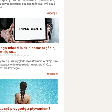
 i spokoju. Wchodząc do niej tuż przed snem,
 dawać poczucie bezpieczeństwa i być oazą
t...
więcej »
ego młodzi ludzie coraz częściej
tują na...
2-14 10:39:26 Kategoria:
ymy się, jak wygląda inwestowanie w akcje. Jak
towują się do tego młodzi inwestorzy? Czy
jest dla każdego?
więcej »
acząć przygodę z pływaniem?