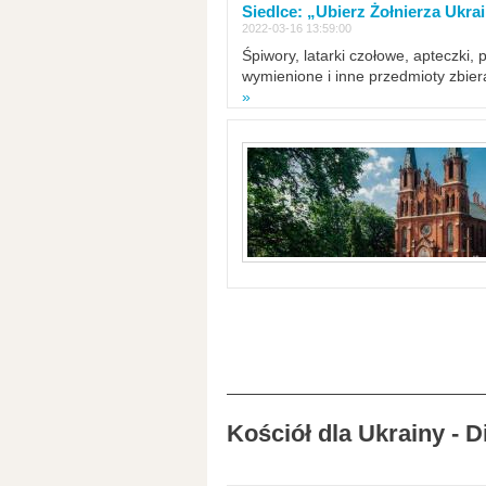
Siedlce: „Ubierz Żołnierza Ukra
2022-03-16 13:59:00
Śpiwory, latarki czołowe, apteczki, 
wymienione i inne przedmioty zbie
»
Kościół dla Ukrainy - 