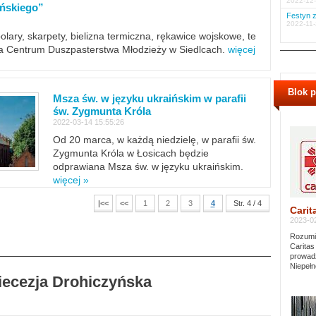
2022-12-
ińskiego”
Festyn z
2022-11-
polary, skarpety, bielizna termiczna, rękawice wojskowe, te
ra Centrum Duszpasterstwa Młodzieży w Siedlcach.
więcej
Blok 
Msza św. w języku ukraińskim w parafii
św. Zygmunta Króla
2022-03-14 15:55:26
Od 20 marca, w każdą niedzielę, w parafii św.
Zygmunta Króla w Łosicach będzie
odprawiana Msza św. w języku ukraińskim.
więcej »
|<<
<<
1
2
3
4
Str. 4 / 4
Carit
2023-02
Rozumie
Caritas
prowadz
Niepełn
Diecezja Drohiczyńska