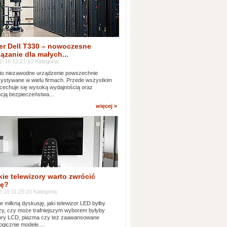
er Dell T330 – nowoczesne
ązanie dla małych...
2-16 12:21:10 Kategoria:
to niezawodne urządzenie powszechnie
ystywane w wielu firmach. Przede wszystkim
 cechuje się wysoką wydajnością oraz
cją bezpieczeństwa...
więcej »
kie telewizory warto zwrócić
ę?
-16 11:25:20 Kategoria:
e milkną dyskusję, jaki telewizor LED byłby
zy, czy może trafniejszym wyborem byłyby
zory LCD, plazma czy też zaawansowane
ogicznie modele....