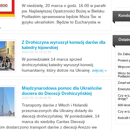
W niedzielę, 20 marca o godz. 16.00 w parafii
pw. Najświętszej Opatrzności Bożej w Bielsku
Kondo
Podlaskim sprawowana będzie Msza Św. w
języku ukraińskim. Będzie to Eucharystia w
»
Ostat
Z Drohiczyna wyruszył konwój darów dla
katedry kijowskiej
2022-03-15 14:23:19
Do Zabu
W poniedziałek 14 marca sprzed
Protest
drohiczyńskiej katedry wyruszył konwój
Wręczon
humanitarny, który dotrze na Ukrainę.
więcej »
Wozy boj
Podlask
Zmarł wi
Międzynarodowa pomoc dla Ukraińców
Emerytow
dociera do Diecezji Drohiczyńskiej
Czy w Ł
2022-03-15 08:04:35
drogę?
Transporty darów z Włoch i Holandii
600-leci
przeznaczonych dla Ukrainy dotarły do
Czy w Ł
diecezji drohiczyńskiej. W poniedziałek, 14
Kościół 
marca do siedziby Caritas Diecezji
im dostarczono transport darów z diecezji Arezzo we