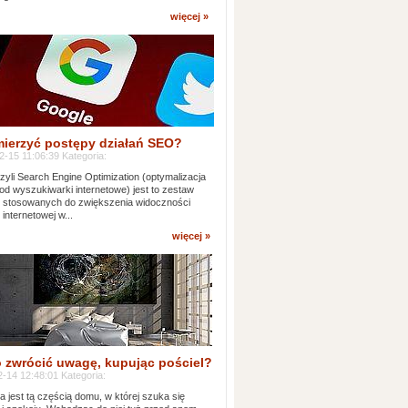
więcej »
mierzyć postępy działań SEO?
-15 11:06:39 Kategoria:
yli Search Engine Optimization (optymalizacja
od wyszukiwarki internetowe) jest to zestaw
k stosowanych do zwiększenia widoczności
 internetowej w...
więcej »
 zwrócić uwagę, kupując pościel?
-14 12:48:01 Kategoria:
ia jest tą częścią domu, w której szuka się