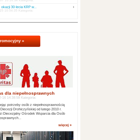
07 10:16:34 Kategoria:
 okazji 30-lecia KRP w...
25 10:54:35 Kategoria:
promocyjny »
as dla niepełnosprawnych
-16 14:38:58 Kategoria:
jąc potrzeby osób z niepełnosprawnością
 Diecezji Drohiczyńskiej od lutego 2010 r.
i Diecezjalny Ośrodek Wsparcia dla Osób
osprawnych...
więcej »