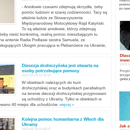
relaksu
powinna
- Aniołowie czasami zdejmują skrzydła, żeby
po nawe
pomóc ludziom w szarej codzienności. Tacy są
właśnie ludzie ze Stowarzyszenia
Międzynarodowy Motocyklowy Rajd Katyński.
To są właśnie aniołowie, którzy zdejmują
, żeby nieść konkretną, realną pomoc mieszkającym tu
a antenie Radia Podlasie siostra Samuela, ze
sługujących Ubogim pracująca w Plebanówce na Ukrainie,
Dlacz
inwes
2023-0
Diecezja drohiczyńska jest otwarta na
osoby potrzebujące pomocy
Przyjrz
przygo
2022-03-29 12:09:52
giełda 
W obiektach należących do kurii
drohiczyńskiej oraz w budynkach parafialnych
na terenie diecezji drohiczyńskiej przyjmowani
są uchodźcy z Ukrainy. Tylko w obiektach w
towano 40 miejsc dla uchodźców.
więcej »
Kolejna pomoc humanitarna z Włoch dla
Ukrainy
Jak z
2022-03-29 11:00:07