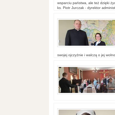
wsparciu państwa, ale też dzięki życ
ks. Piotr Jurczak - dyrektor adminis
swojej ojczyźnie i walczą o jej woln