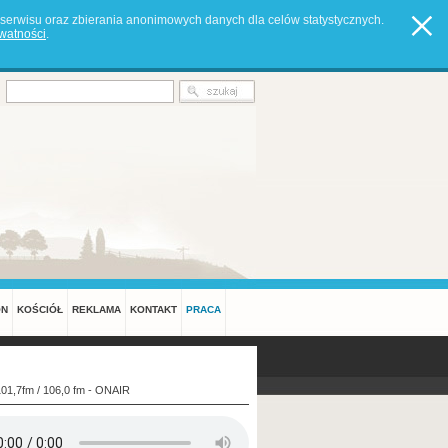
serwisu oraz zbierania anonimowych danych dla celów statystycznych.
ywatności
.
ON
KOŚCIÓŁ
REKLAMA
KONTAKT
PRACA
101,7fm / 106,0 fm - ONAIR