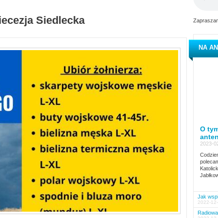
iecezja Siedlecka
Zapraszam
NA AN
O tym
ante
2023-02
Codzien
polecam
Katolic
Jabłkow
Jak wspi
2022-12-
Radiowa 