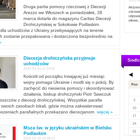
2023-02
Druga partia pomocy rzeczowej z Diecezji
Aktywno
zdrowia
Arezzo we Włoszech w poniedziałek, 28
odpowie
marca dotarła do magazynu Caritas Diecezji
siłowe, 
Drohiczyńskiej w Sokołowie Podlaskim.
dla uchodźców z Ukrainy przebywających na terenie
ich zostanie przepakowana i dostarczona bezpośrednio na
»
Diecezja drohiczyńska przyjmuje
Siedlc
uchodźców
2022-03-24 11:33:03
Kościół od początku trwającej już miesiąc
wojny pomaga Ukrainie i modli się o pokój. By
Pon
zachęcić do niesienia pomocy i skoordynować
działania, biskup drohiczyński Piotr Sawczuk
szczów z diecezji drohiczyńskiej. Wszystkie parafie
3
w swoich zasobach lokali, gdzie można zakwaterować
10
szeniach parafialnych przekazano diecezjanom.
więcej »
17
24
Msza św. w języku ukraińskim w Bielsku
31
Podlaskim
2022-03-18 18:38:53