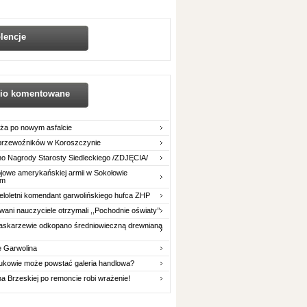
lencje
nio komentowane
ża po nowym asfalcie
 przewoźników w Koroszczynie
o Nagrody Starosty Siedleckiego /ZDJĘCIA/
owe amerykańskiej armii w Sokołowie
im
eloletni komendant garwolińskiego hufca ZHP
ani nauczyciele otrzymali ,,Pochodnie oświaty’’
askarzewie odkopano średniowieczną drewnianą
e Garwolina
ukowie może powstać galeria handlowa?
na Brzeskiej po remoncie robi wrażenie!