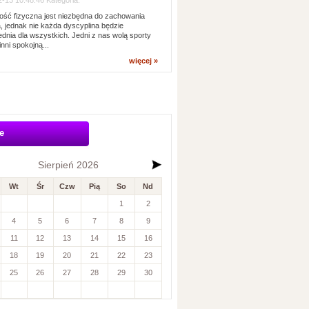
-13 10:48:46 Kategoria:
ść fizyczna jest niezbędna do zachowania
, jednak nie każda dyscyplina będzie
dnia dla wszystkich. Jedni z nas wolą sporty
inni spokojną...
więcej »
e
Sierpień 2026
Wt
Śr
Czw
Pią
So
Nd
1
2
4
5
6
7
8
9
11
12
13
14
15
16
18
19
20
21
22
23
25
26
27
28
29
30