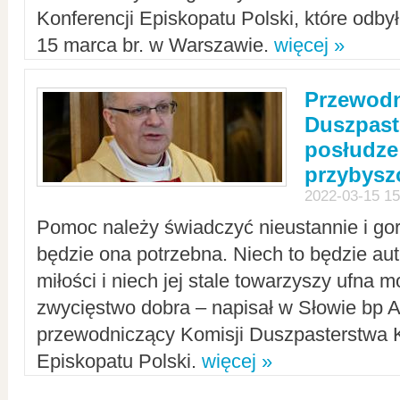
Konferencji Episkopatu Polski, które odbył
15 marca br. w Warszawie.
więcej »
Przewodn
Duszpast
posłudze
przybys
2022-03-15 15
Pomoc należy świadczyć nieustannie i gorl
będzie ona potrzebna. Niech to będzie au
miłości i niech jej stale towarzyszy ufna m
zwycięstwo dobra – napisał w Słowie bp A
przewodniczący Komisji Duszpasterstwa K
Episkopatu Polski.
więcej »