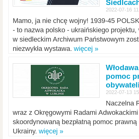
Siedlcac
2022-07-16 11
Mamo, ja nie chcę wojny! 1939-45 POLS
- to nazwa polsko - ukraińskiego projektu
w siedleckim Archiwum Państwowym zosta
niezwykła wystawa.
więcej »
Włodawa:
pomoc pr
obywatel
2022-07-13 15
Naczelna 
wraz z Okręgowymi Radami Adwokackimi 
skoordynowaną bezpłatną pomoc prawną d
Ukrainy.
więcej »