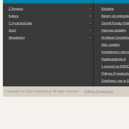
Z Regionu
Reklama
Kultura
Banery do pobrania
Z życia Kościoła
Zespół Portalu Podl
Sport
Patronat medialny
Aktualności
Archiwum Dzwiękó
Złóż cegiełkę
Kondolencje i nekro
Radiokatolickie.pl
1 procent na RADI
Polityka Prywatno
Znajdziesz nas w 
Copyright (c) 2010 Podlasie24.pl. All rights reserved
Polityka Prywatności