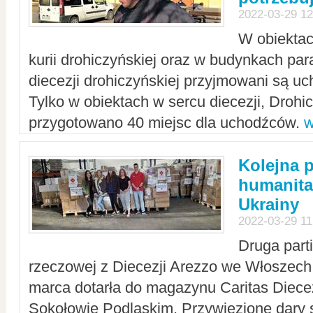
2022-03-29 12
W obiektac
kurii drohiczyńskiej oraz w budynkach para
diecezji drohiczyńskiej przyjmowani są uc
Tylko w obiektach w sercu diecezji, Drohi
przygotowano 40 miejsc dla uchodźców.
w
Kolejna 
humanita
Ukrainy
2022-03-29 11
Druga part
rzeczowej z Diecezji Arezzo we Włoszech 
marca dotarła do magazynu Caritas Diecez
Sokołowie Podlaskim. Przywiezione dary 