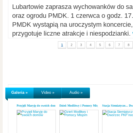
Lubartowie zaprasza wychowanków do sal
oraz ogrodu PMDK. 1 czerwca o godz. 17.0
PMDK wystąpią na uroczystym koncercie
przygotuje liczne atrakcje i niespodzianki.
1
2
3
4
5
6
7
8
Galeria »
Video »
Audio »
Przyjęli Maryję do swoich domów
Dzień Modlitwy i Pomocy Misjom
Stacja Siemiatycze... D