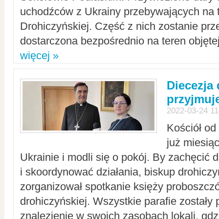
uchodźców z Ukrainy przebywających na t
Drohiczyńskiej. Część z nich zostanie pr
dostarczona bezpośrednio na teren objęte
więcej »
Diecezja
przyjmuj
2022-03-24 11
Kościół od
już miesią
Ukrainie i modli się o pokój. By zachęcić
i skoordynować działania, biskup drohicz
zorganizował spotkanie księży proboszczó
drohiczyńskiej. Wszystkie parafie zostały
znalezienie w swoich zasobach lokali, gd