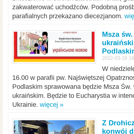
zakwaterować uchodźców. Podobną prośb
parafialnych przekazano diecezjanom.
wię
Msza św.
ukraińsk
Podlaski
2022-03-18 18
W niedziel
16.00 w parafii pw. Najświętszej Opatrzno
Podlaskim sprawowana będzie Msza Św. 
ukraińskim. Będzie to Eucharystia w intenc
Ukrainie.
więcej »
Z Drohic
konwój d