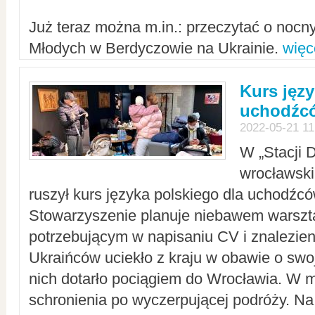
Już teraz można m.in.: przeczytać o noc
Młodych w Berdyczowie na Ukrainie.
więc
Kurs języ
uchodźcó
2022-05-21 11
W „Stacji D
wrocławsk
ruszył kurs języka polskiego dla uchodźcó
Stowarzyszenie planuje niebawem warszt
potrzebującym w napisaniu CV i znalezieni
Ukraińców uciekło z kraju w obawie o swoj
nich dotarło pociągiem do Wrocławia. W m
schronienia po wyczerpującej podróży. 