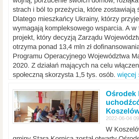
wojną, porzucenie swoich domów, rozłąka 
strach i ból to przeżycia, które zostawiają 
Dlatego mieszkańcy Ukrainy, którzy przyje
wymagają kompleksowego wsparcia. A w
projekt, który decyzją Zarządu Wojewód
otrzyma ponad 13,4 mln zł dofinansowani
Programu Operacyjnego Województwa Ma
2020. Z działań mających na celu włączeni
społeczną skorzysta 1,5 tys. osób.
więcej 
Ośrodek 
uchodźcó
Koszeló
2022-06-04 09
W Koszelów
gminy Stara Kornica został otwarty Ośro