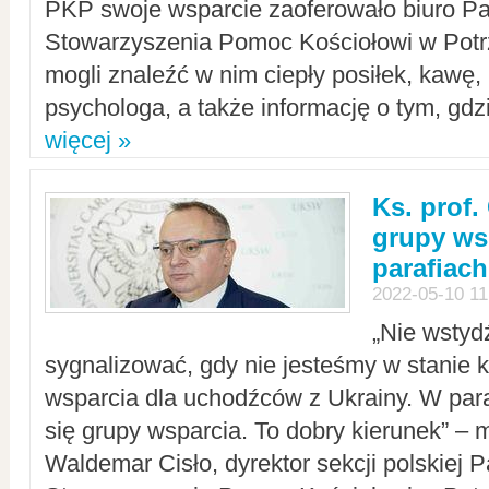
PKP swoje wsparcie zaoferowało biuro P
Stowarzyszenia Pomoc Kościołowi w Potr
mogli znaleźć w nim ciepły posiłek, kawę,
psychologa, a także informację o tym, gdzi
więcej »
Ks. prof.
grupy ws
parafiach
2022-05-10 11
„Nie wstyd
sygnalizować, gdy nie jesteśmy w stanie
wsparcia dla uchodźców z Ukrainy. W para
się grupy wsparcia. To dobry kierunek” – m
Waldemar Cisło, dyrektor sekcji polskiej 