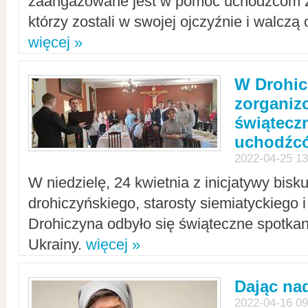
zaangażowane jest w pomoc uchodźcom z 
którzy zostali w swojej ojczyźnie i walczą 
więcej »
W Drohic
zorgani
świątecz
uchodźc
2022-04-25 13
W niedzielę, 24 kwietnia z inicjatywy bisk
drohiczyńskiego, starosty siemiatyckiego i
Drohiczyna odbyło się świąteczne spotka
Ukrainy.
więcej »
Dając nad
2022-04-16 09