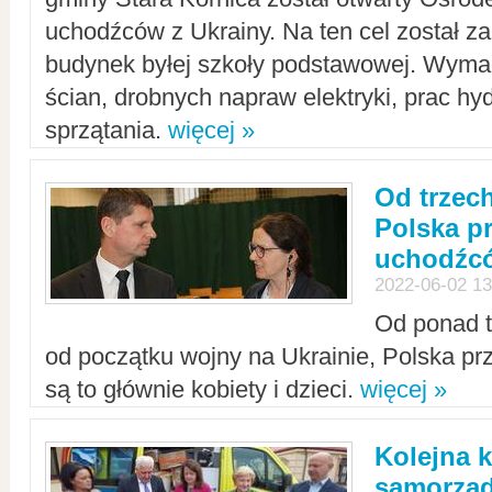
uchodźców z Ukrainy. Na ten cel został 
budynek byłej szkoły podstawowej. Wyma
ścian, drobnych napraw elektryki, prac hy
sprzątania.
więcej »
Od trzec
Polska p
uchodźcó
2022-06-02 13
Od ponad tr
od początku wojny na Ukrainie, Polska p
są to głównie kobiety i dzieci.
więcej »
Kolejna k
samorząd