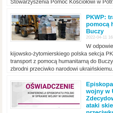
Stowarzyszenia Pomoc Kościołowi w Potr
PKWP: tr
pomocą h
Buczy
2022-04-11 16
W odpowied
kijowsko-żytomierskiego polska sekcja 
transport z pomocą humanitarną do Buczy,
zbrodni przeciwko narodowi ukraińskiemu
Episkopa
wojny w 
Zdecydow
ataki sk
przeciwk