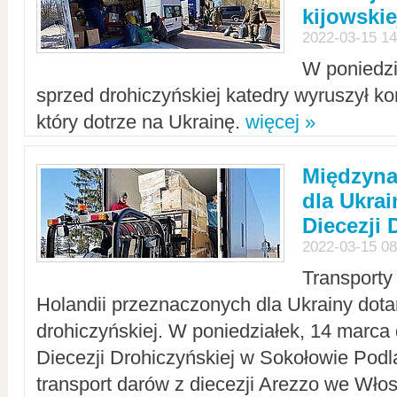
kijowskie
2022-03-15 14
W poniedzi
sprzed drohiczyńskiej katedry wyruszył k
który dotrze na Ukrainę.
więcej »
Międzyn
dla Ukra
Diecezji 
2022-03-15 08
Transporty
Holandii przeznaczonych dla Ukrainy dotar
drohiczyńskiej. W poniedziałek, 14 marca 
Diecezji Drohiczyńskiej w Sokołowie Pod
transport darów z diecezji Arezzo we Wło