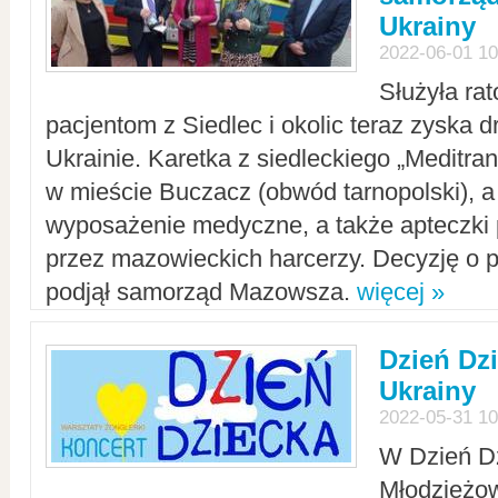
Ukrainy
2022-06-01 10
Służyła ra
pacjentom z Siedlec i okolic teraz zyska d
Ukrainie. Karetka z siedleckiego „Meditrans
w mieście Buczacz (obwód tarnopolski), a
wyposażenie medyczne, a także apteczki
przez mazowieckich harcerzy. Decyzję o 
podjął samorząd Mazowsza.
więcej »
Dzień Dz
Ukrainy
2022-05-31 10
W Dzień D
Młodzieżo