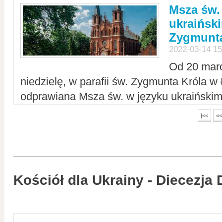
Msza św.
ukraiński
Zygmunta
2022-03-14 15
Od 20 mar
niedzielę, w parafii św. Zygmunta Króla w
odprawiana Msza św. w języku ukraiński
|<<
<<
Kościół dla Ukrainy - Diecezja