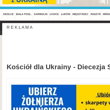
SIEDLCE
BIAŁA PODL.
GARWOLIN
ŁOSICE
ŁUKÓW
MIĘDZYRZEC
RADZYŃ
MIŃS
R E K L A M A
Kościół dla Ukrainy - Diecezja 