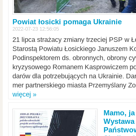
Powiat łosicki pomaga Ukrainie
2022-07-23 12:56:05
21 lipca strażacy zmiany trzeciej PSP w 
Starostą Powiatu Łosickiego Januszem Ko
Podinspektorem ds. obronnych, obrony cyw
kryzysowego Romanem Kasprowiczem po
darów dla potrzebujących na Ukrainie. Dar
mer partnerskiego miasta Przemyślany Zo
więcej »
Mamo, ja
Wystawa
Państwo