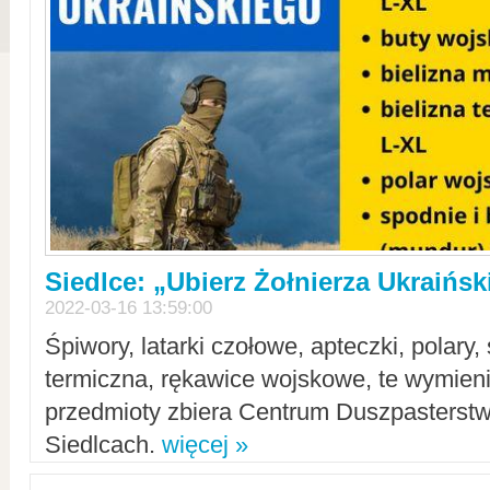
Siedlce: „Ubierz Żołnierza Ukraińs
2022-03-16 13:59:00
Śpiwory, latarki czołowe, apteczki, polary, 
termiczna, rękawice wojskowe, te wymieni
przedmioty zbiera Centrum Duszpasterst
Siedlcach.
więcej »