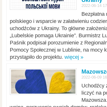
2022-06-14 17
Bezpłatna 
polskiego i wsparcie w załatwieniu codzi
uchodźców z Ukrainy. To główne założenia
„Lubelskie pomaga Ukrainie”. Burmistrz L
Paśnik podpisał porozumienie z Regiona
Pomocy Społecznej w Lublinie, na mocy k
przystąpiło do projektu.
więcej »
Mazowsze
2022-06-09 16
Uchodźcy 
liczyć na 
Mazowsza.