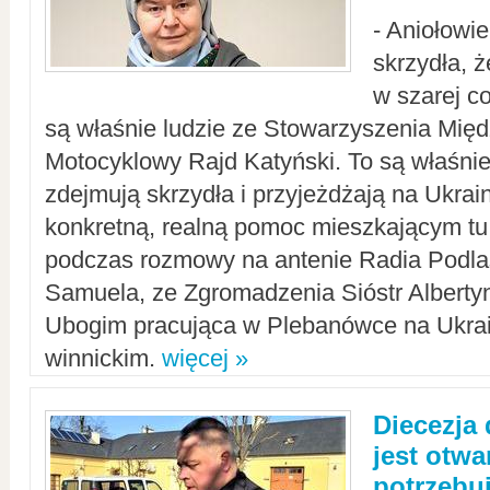
- Aniołowi
skrzydła, 
w szarej c
są właśnie ludzie ze Stowarzyszenia Mi
Motocyklowy Rajd Katyński. To są właśnie 
zdejmują skrzydła i przyjeżdżają na Ukrai
konkretną, realną pomoc mieszkającym tu
podczas rozmowy na antenie Radia Podlas
Samuela, ze Zgromadzenia Sióstr Alberty
Ubogim pracująca w Plebanówce na Ukrai
winnickim.
więcej »
Diecezja
jest otwa
potrzebu