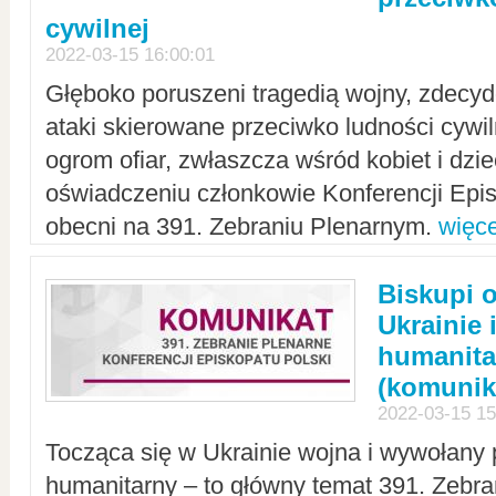
cywilnej
2022-03-15 16:00:01
Głęboko poruszeni tragedią wojny, zdecy
ataki skierowane przeciwko ludności cywi
ogrom ofiar, zwłaszcza wśród kobiet i dzie
oświadczeniu członkowie Konferencji Epis
obecni na 391. Zebraniu Plenarnym.
więce
Biskupi 
Ukrainie 
humanit
(komunik
2022-03-15 15
Tocząca się w Ukrainie wojna i wywołany 
humanitarny – to główny temat 391. Zebr