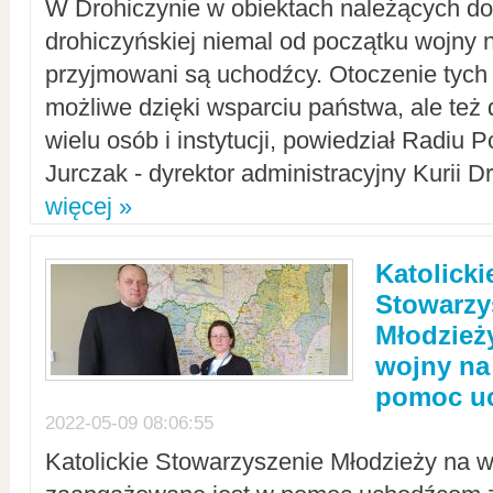
W Drohiczynie w obiektach należących do 
drohiczyńskiej niemal od początku wojny 
przyjmowani są uchodźcy. Otoczenie tych 
możliwe dzięki wsparciu państwa, ale też 
wielu osób i instytucji, powiedział Radiu P
Jurczak - dyrektor administracyjny Kurii D
więcej »
Katolicki
Stowarzy
Młodzież
wojny na 
pomoc u
2022-05-09 08:06:55
Katolickie Stowarzyszenie Młodzieży na w