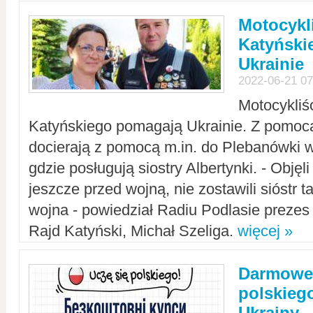
Motocykli
Katyński
Ukrainie
2022-06-21 07
Motocykliś
Katyńskiego pomagają Ukrainie. Z pomoc
docierają z pomocą m.in. do Plebanówki w
gdzie posługują siostry Albertynki. - Objęl
jeszcze przed wojną, nie zostawili sióstr 
wojna - powiedział Radiu Podlasie preze
Rajd Katyński, Michał Szeliga.
więcej »
Darmowe 
polskiego
Ukrainy