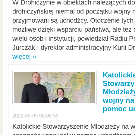
W Drohiczynie w obiektach należących do 
drohiczyńskiej niemal od początku wojny 
przyjmowani są uchodźcy. Otoczenie tych 
możliwe dzięki wsparciu państwa, ale też 
wielu osób i instytucji, powiedział Radiu P
Jurczak - dyrektor administracyjny Kurii D
więcej »
Katolicki
Stowarzy
Młodzież
wojny na 
pomoc u
2022-05-09 08:06:55
Katolickie Stowarzyszenie Młodzieży na w