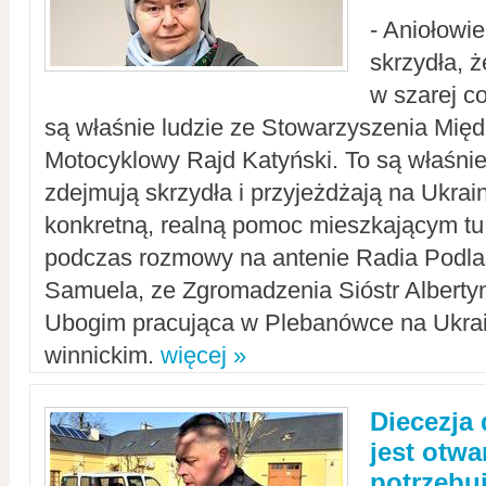
- Aniołowi
skrzydła, 
w szarej c
są właśnie ludzie ze Stowarzyszenia Mi
Motocyklowy Rajd Katyński. To są właśnie 
zdejmują skrzydła i przyjeżdżają na Ukrai
konkretną, realną pomoc mieszkającym tu
podczas rozmowy na antenie Radia Podlas
Samuela, ze Zgromadzenia Sióstr Alberty
Ubogim pracująca w Plebanówce na Ukrai
winnickim.
więcej »
Diecezja
jest otwa
potrzebu