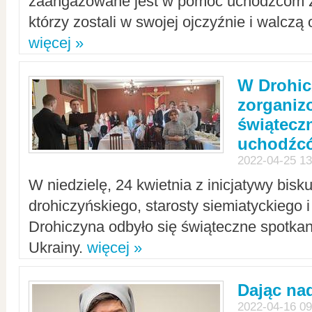
zaangażowane jest w pomoc uchodźcom z 
którzy zostali w swojej ojczyźnie i walczą 
więcej »
W Drohic
zorgani
świątecz
uchodźc
2022-04-25 13
W niedzielę, 24 kwietnia z inicjatywy bisk
drohiczyńskiego, starosty siemiatyckiego i
Drohiczyna odbyło się świąteczne spotka
Ukrainy.
więcej »
Dając nad
2022-04-16 09