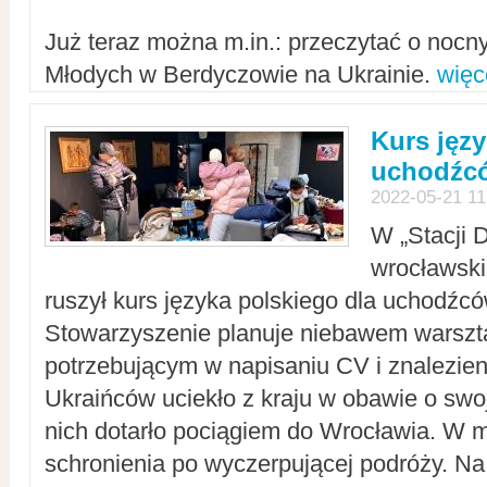
Już teraz można m.in.: przeczytać o noc
Młodych w Berdyczowie na Ukrainie.
więc
Kurs języ
uchodźcó
2022-05-21 11
W „Stacji D
wrocławsk
ruszył kurs języka polskiego dla uchodźcó
Stowarzyszenie planuje niebawem warszt
potrzebującym w napisaniu CV i znalezieni
Ukraińców uciekło z kraju w obawie o swoj
nich dotarło pociągiem do Wrocławia. W m
schronienia po wyczerpującej podróży. 