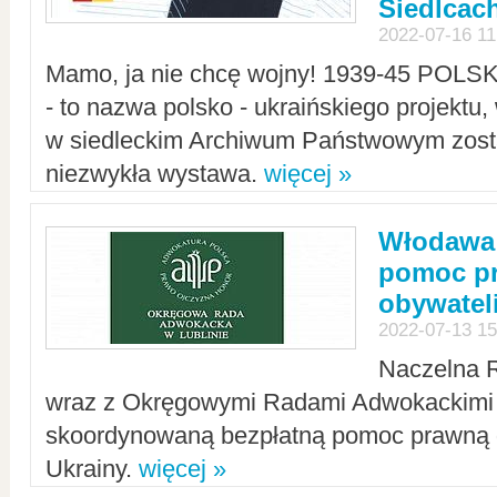
Siedlcac
2022-07-16 11
Mamo, ja nie chcę wojny! 1939-45 POLS
- to nazwa polsko - ukraińskiego projektu
w siedleckim Archiwum Państwowym zosta
niezwykła wystawa.
więcej »
Włodawa:
pomoc pr
obywatel
2022-07-13 15
Naczelna 
wraz z Okręgowymi Radami Adwokackimi 
skoordynowaną bezpłatną pomoc prawną d
Ukrainy.
więcej »