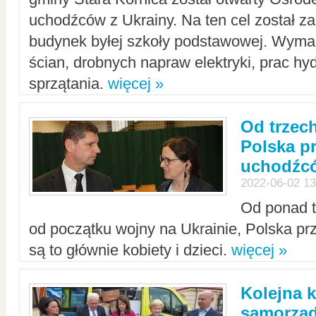
uchodźców z Ukrainy. Na ten cel został 
budynek byłej szkoły podstawowej. Wyma
ścian, drobnych napraw elektryki, prac hy
sprzątania.
więcej »
Od trzec
Polska p
uchodźcó
2022-06-02 13
Od ponad tr
od początku wojny na Ukrainie, Polska p
są to głównie kobiety i dzieci.
więcej »
Kolejna k
samorząd