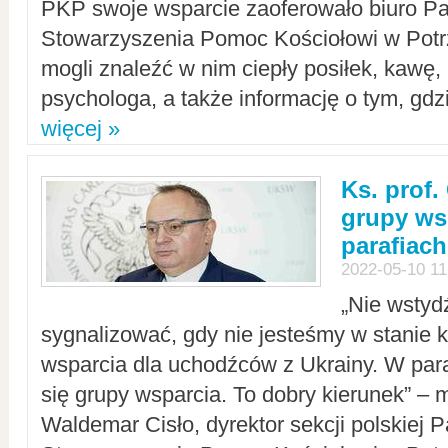
PKP swoje wsparcie zaoferowało biuro P
Stowarzyszenia Pomoc Kościołowi w Potr
mogli znaleźć w nim ciepły posiłek, kawę,
psychologa, a także informację o tym, gdzi
więcej »
Ks. prof.
grupy ws
parafiach
2022-05-10 11
„Nie wstyd
sygnalizować, gdy nie jesteśmy w stanie
wsparcia dla uchodźców z Ukrainy. W para
się grupy wsparcia. To dobry kierunek” – m
Waldemar Cisło, dyrektor sekcji polskiej 