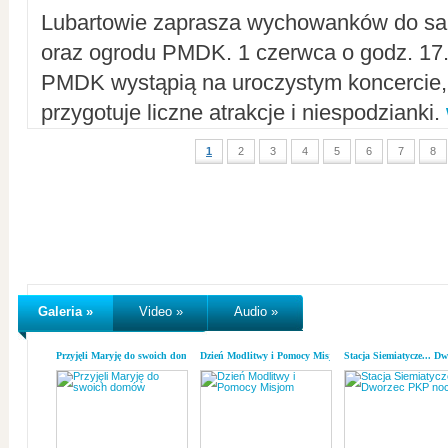
Lubartowie zaprasza wychowanków do sal
oraz ogrodu PMDK. 1 czerwca o godz. 17.0
PMDK wystąpią na uroczystym koncercie
przygotuje liczne atrakcje i niespodzianki.
1
2
3
4
5
6
7
8
Galeria »
Video »
Audio »
Przyjęli Maryję do swoich domów
Dzień Modlitwy i Pomocy Misjom
Stacja Siemiatycze... D