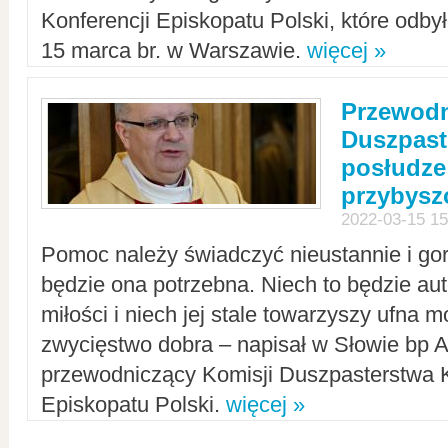
Konferencji Episkopatu Polski, które odbył
15 marca br. w Warszawie.
więcej »
Przewodn
Duszpast
posłudze
przybys
2022-03-15 15
Pomoc należy świadczyć nieustannie i gorl
będzie ona potrzebna. Niech to będzie au
miłości i niech jej stale towarzyszy ufna m
zwycięstwo dobra – napisał w Słowie bp A
przewodniczący Komisji Duszpasterstwa K
Episkopatu Polski.
więcej »