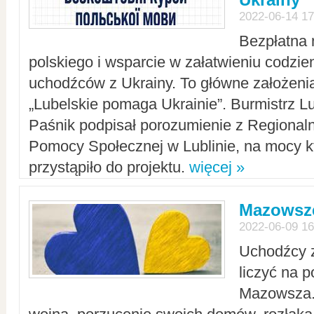
2022-06-14 17
Bezpłatna 
polskiego i wsparcie w załatwieniu codzi
uchodźców z Ukrainy. To główne założenia
„Lubelskie pomaga Ukrainie”. Burmistrz L
Paśnik podpisał porozumienie z Regiona
Pomocy Społecznej w Lublinie, na mocy k
przystąpiło do projektu.
więcej »
Mazowsze
2022-06-09 16
Uchodźcy 
liczyć na 
Mazowsza.