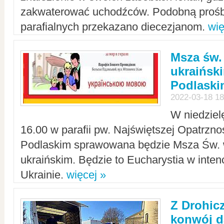
zakwaterować uchodźców. Podobną prośb
parafialnych przekazano diecezjanom.
wię
Msza św.
ukraińsk
Podlaski
2022-03-18 18
W niedziel
16.00 w parafii pw. Najświętszej Opatrzno
Podlaskim sprawowana będzie Msza Św. 
ukraińskim. Będzie to Eucharystia w intenc
Ukrainie.
więcej »
Z Drohic
konwój d