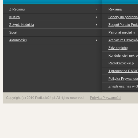
Z Regionu
Reklama
Kultura
Banery do pobrania
Z życia Kościoła
Zespół Portalu Podl
Sport
Patronat medialny
Aktualności
Archiwum Dzwiękó
Złóż cegiełkę
Kondolencje i nekro
Radiokatolickie.pl
1 procent na RADI
Polityka Prywatno
Znajdziesz nas w 
Copyright (c) 2010 Podlasie24.pl. All rights reserved
Polityka Prywatności