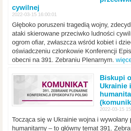
cywilnej
2022-03-15 16:00:01
Głęboko poruszeni tragedią wojny, zdecy
ataki skierowane przeciwko ludności cywi
ogrom ofiar, zwłaszcza wśród kobiet i dzie
oświadczeniu członkowie Konferencji Epis
obecni na 391. Zebraniu Plenarnym.
więce
Biskupi 
Ukrainie 
humanit
(komunik
2022-03-15 15
Tocząca się w Ukrainie wojna i wywołany 
humanitarny – to główny temat 391. Zebr