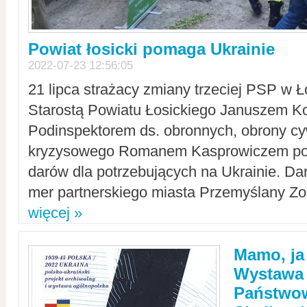
Powiat łosicki pomaga Ukrainie
2022-07-23 12:56:05
21 lipca strażacy zmiany trzeciej PSP w 
Starostą Powiatu Łosickiego Januszem Ko
Podinspektorem ds. obronnych, obrony cyw
kryzysowego Romanem Kasprowiczem po
darów dla potrzebujących na Ukrainie. Dar
mer partnerskiego miasta Przemyślany Zo
więcej »
Mamo, ja
Wystawa
Państwo