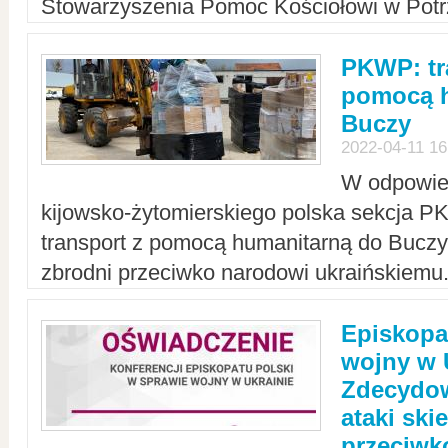
Stowarzyszenia Pomoc Kościołowi w Potr
PKWP: tr
pomocą h
Buczy
2022-04-11 16
W odpowied
kijowsko-żytomierskiego polska sekcja 
transport z pomocą humanitarną do Buczy,
zbrodni przeciwko narodowi ukraińskiemu
Episkopa
wojny w 
Zdecydow
ataki sk
przeciwk