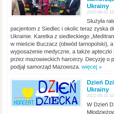
Ukrainy
2022-06-01 10
Służyła ra
pacjentom z Siedlec i okolic teraz zyska d
Ukrainie. Karetka z siedleckiego „Meditrans
w mieście Buczacz (obwód tarnopolski), a
wyposażenie medyczne, a także apteczki
przez mazowieckich harcerzy. Decyzję o 
podjął samorząd Mazowsza.
więcej »
Dzień Dz
Ukrainy
2022-05-31 10
W Dzień D
Młodzieżo