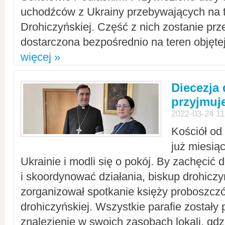
uchodźców z Ukrainy przebywających na t
Drohiczyńskiej. Część z nich zostanie pr
dostarczona bezpośrednio na teren objęte
więcej »
Diecezja
przyjmuj
2022-03-24 11
Kościół od
już miesią
Ukrainie i modli się o pokój. By zachęcić
i skoordynować działania, biskup drohicz
zorganizował spotkanie księży proboszczó
drohiczyńskiej. Wszystkie parafie zostały
znalezienie w swoich zasobach lokali, gd