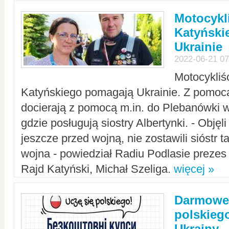
Motocykli
Katyński
Ukrainie
2022-06-21 07
Motocykliś
Katyńskiego pomagają Ukrainie. Z pomoc
docierają z pomocą m.in. do Plebanówki w
gdzie posługują siostry Albertynki. - Objęl
jeszcze przed wojną, nie zostawili sióstr 
wojna - powiedział Radiu Podlasie preze
Rajd Katyński, Michał Szeliga.
więcej »
Darmowe 
polskiego
Ukrainy