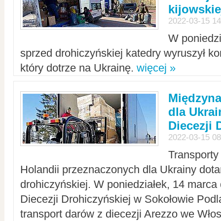
kijowskie
2022-03-15 14
W poniedzi
sprzed drohiczyńskiej katedry wyruszył k
który dotrze na Ukrainę.
więcej »
Międzyn
dla Ukra
Diecezji 
2022-03-15 08
Transporty
Holandii przeznaczonych dla Ukrainy dotar
drohiczyńskiej. W poniedziałek, 14 marca 
Diecezji Drohiczyńskiej w Sokołowie Pod
transport darów z diecezji Arezzo we Wło