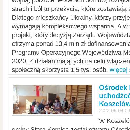
wojną, porzucenie swoich domów, rozłąka 
strach i ból to przeżycia, które zostawiają 
Dlatego mieszkańcy Ukrainy, którzy przyje
wymagają kompleksowego wsparcia. A w
projekt, który decyzją Zarządu Wojewód
otrzyma ponad 13,4 mln zł dofinansowani
Programu Operacyjnego Województwa Ma
2020. Z działań mających na celu włączeni
społeczną skorzysta 1,5 tys. osób.
więcej 
Ośrodek 
uchodźcó
Koszeló
2022-06-04 09
W Koszelów
gminy Stara Kornica został otwarty Ośro