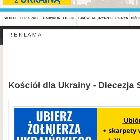
SIEDLCE
BIAŁA PODL.
GARWOLIN
ŁOSICE
ŁUKÓW
MIĘDZYRZEC
RADZYŃ
MIŃS
R E K L A M A
Kościół dla Ukrainy - Diecezja 