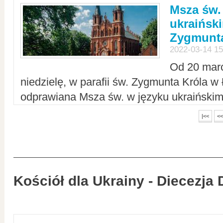
Msza św.
ukraiński
Zygmunta
2022-03-14 15
Od 20 mar
niedzielę, w parafii św. Zygmunta Króla w
odprawiana Msza św. w języku ukraiński
|<<
<<
Kościół dla Ukrainy - Diecezja