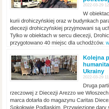
2022-03-29 12
W obiektac
kurii drohiczyńskiej oraz w budynkach para
diecezji drohiczyńskiej przyjmowani są uc
Tylko w obiektach w sercu diecezji, Drohi
przygotowano 40 miejsc dla uchodźców.
w
Kolejna 
humanita
Ukrainy
2022-03-29 11
Druga part
rzeczowej z Diecezji Arezzo we Włoszech 
marca dotarła do magazynu Caritas Diecez
Sokołowie Podlaskim. Przywiezione dary 