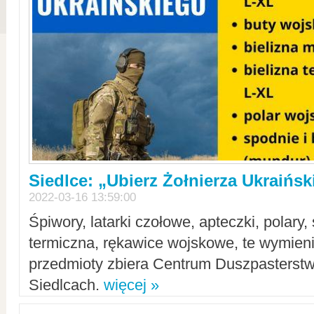
Siedlce: „Ubierz Żołnierza Ukraińs
2022-03-16 13:59:00
Śpiwory, latarki czołowe, apteczki, polary, 
termiczna, rękawice wojskowe, te wymieni
przedmioty zbiera Centrum Duszpasterst
Siedlcach.
więcej »