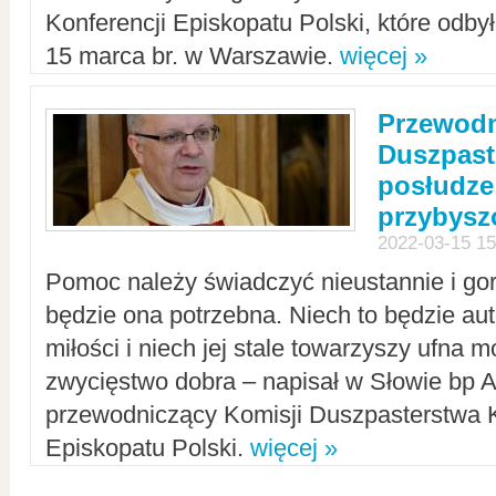
Konferencji Episkopatu Polski, które odbył
15 marca br. w Warszawie.
więcej »
Przewodn
Duszpast
posłudze
przybys
2022-03-15 15
Pomoc należy świadczyć nieustannie i gorl
będzie ona potrzebna. Niech to będzie au
miłości i niech jej stale towarzyszy ufna m
zwycięstwo dobra – napisał w Słowie bp A
przewodniczący Komisji Duszpasterstwa K
Episkopatu Polski.
więcej »