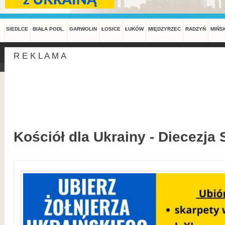
SIEDLCE
BIAŁA PODL.
GARWOLIN
ŁOSICE
ŁUKÓW
MIĘDZYRZEC
RADZYŃ
MIŃS
R E K L A M A
Kościół dla Ukrainy - Diecezja 