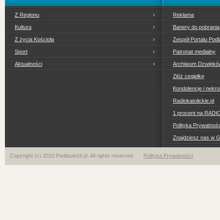
Z Regionu
Reklama
Kultura
Banery do pobrania
Z życia Kościoła
Zespół Portalu Podl
Sport
Patronat medialny
Aktualności
Archiwum Dzwiękó
Złóż cegiełkę
Kondolencje i nekro
Radiokatolickie.pl
1 procent na RADI
Polityka Prywatno
Znajdziesz nas w 
Copyright (c) 2010 Podlasie24.pl. All rights reserved
Polityka Prywatności