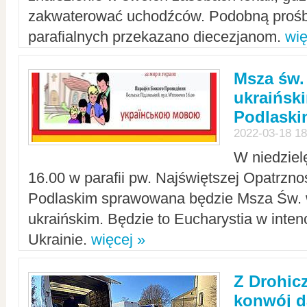
zakwaterować uchodźców. Podobną prośb
parafialnych przekazano diecezjanom.
wię
Msza św.
ukraińsk
Podlaski
2022-03-18 18
W niedziel
16.00 w parafii pw. Najświętszej Opatrzno
Podlaskim sprawowana będzie Msza Św. 
ukraińskim. Będzie to Eucharystia w intenc
Ukrainie.
więcej »
Z Drohic
konwój d