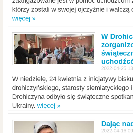
zaangażowane jest w pomoc uchodźcom z 
którzy zostali w swojej ojczyźnie i walczą 
więcej »
W Drohic
zorgani
świątecz
uchodźc
2022-04-25 13
W niedzielę, 24 kwietnia z inicjatywy bisk
drohiczyńskiego, starosty siemiatyckiego i
Drohiczyna odbyło się świąteczne spotka
Ukrainy.
więcej »
Dając nad
2022-04-16 09