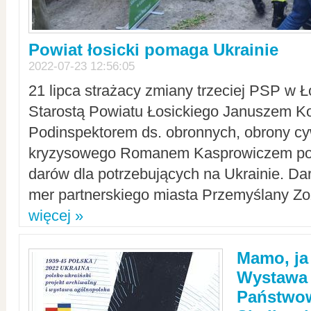
Powiat łosicki pomaga Ukrainie
2022-07-23 12:56:05
21 lipca strażacy zmiany trzeciej PSP w 
Starostą Powiatu Łosickiego Januszem Ko
Podinspektorem ds. obronnych, obrony cyw
kryzysowego Romanem Kasprowiczem po
darów dla potrzebujących na Ukrainie. Dar
mer partnerskiego miasta Przemyślany Zo
więcej »
Mamo, ja
Wystawa
Państwo