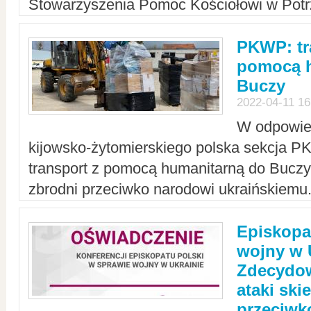
Stowarzyszenia Pomoc Kościołowi w Potr
PKWP: tr
pomocą h
Buczy
2022-04-11 16
W odpowied
kijowsko-żytomierskiego polska sekcja 
transport z pomocą humanitarną do Buczy,
zbrodni przeciwko narodowi ukraińskiemu
Episkopa
wojny w 
Zdecydow
ataki sk
przeciwk