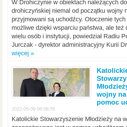
W Drohiczynie w obiektach należących do 
drohiczyńskiej niemal od początku wojny 
przyjmowani są uchodźcy. Otoczenie tych 
możliwe dzięki wsparciu państwa, ale też 
wielu osób i instytucji, powiedział Radiu P
Jurczak - dyrektor administracyjny Kurii D
więcej »
Katolicki
Stowarzy
Młodzież
wojny na 
pomoc u
2022-05-09 08:06:55
Katolickie Stowarzyszenie Młodzieży na w