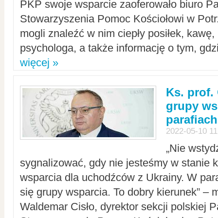
PKP swoje wsparcie zaoferowało biuro P
Stowarzyszenia Pomoc Kościołowi w Potr
mogli znaleźć w nim ciepły posiłek, kawę,
psychologa, a także informację o tym, gdzi
więcej »
Ks. prof.
grupy ws
parafiach
2022-05-10 11
„Nie wstyd
sygnalizować, gdy nie jesteśmy w stanie
wsparcia dla uchodźców z Ukrainy. W para
się grupy wsparcia. To dobry kierunek” – m
Waldemar Cisło, dyrektor sekcji polskiej 