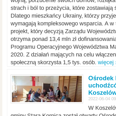
wojną, porzucenie swoich domów, rozłąka 
strach i ból to przeżycia, które zostawiają 
Dlatego mieszkańcy Ukrainy, którzy przyje
wymagają kompleksowego wsparcia. A w
projekt, który decyzją Zarządu Wojewód
otrzyma ponad 13,4 mln zł dofinansowani
Programu Operacyjnego Województwa Ma
2020. Z działań mających na celu włączeni
społeczną skorzysta 1,5 tys. osób.
więcej 
Ośrodek 
uchodźcó
Koszeló
2022-06-04 09
W Koszelów
gminy Stara Kornica został otwarty Ośro