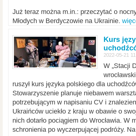
Już teraz można m.in.: przeczytać o noc
Młodych w Berdyczowie na Ukrainie.
więc
Kurs języ
uchodźcó
2022-05-21 11
W „Stacji D
wrocławsk
ruszył kurs języka polskiego dla uchodźcó
Stowarzyszenie planuje niebawem warszt
potrzebującym w napisaniu CV i znalezieni
Ukraińców uciekło z kraju w obawie o swoj
nich dotarło pociągiem do Wrocławia. W m
schronienia po wyczerpującej podróży. 