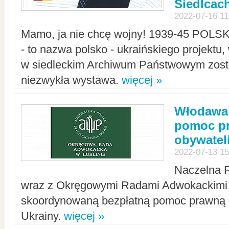
Siedlcac
2022-07-16 11
Mamo, ja nie chcę wojny! 1939-45 POLS
- to nazwa polsko - ukraińskiego projektu
w siedleckim Archiwum Państwowym zosta
niezwykła wystawa.
więcej »
Włodawa:
pomoc pr
obywatel
2022-07-13 15
Naczelna 
wraz z Okręgowymi Radami Adwokackimi 
skoordynowaną bezpłatną pomoc prawną d
Ukrainy.
więcej »