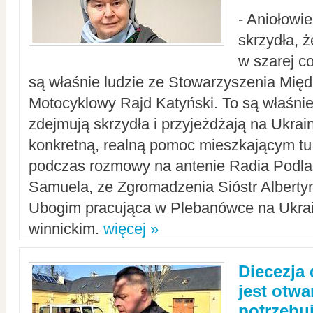
- Aniołowi
skrzydła, 
w szarej c
są właśnie ludzie ze Stowarzyszenia Mi
Motocyklowy Rajd Katyński. To są właśnie 
zdejmują skrzydła i przyjeżdżają na Ukrai
konkretną, realną pomoc mieszkającym tu
podczas rozmowy na antenie Radia Podlas
Samuela, ze Zgromadzenia Sióstr Alberty
Ubogim pracująca w Plebanówce na Ukrai
winnickim.
więcej »
Diecezja
jest otwa
potrzebu