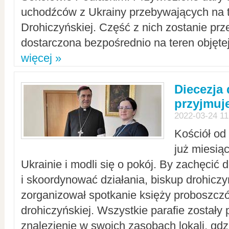
uchodźców z Ukrainy przebywających na t
Drohiczyńskiej. Część z nich zostanie pr
dostarczona bezpośrednio na teren objęte
więcej »
Diecezja
przyjmuj
2022-03-24 11
Kościół od
już miesią
Ukrainie i modli się o pokój. By zachęcić
i skoordynować działania, biskup drohicz
zorganizował spotkanie księży proboszczó
drohiczyńskiej. Wszystkie parafie zostały
znalezienie w swoich zasobach lokali, gd