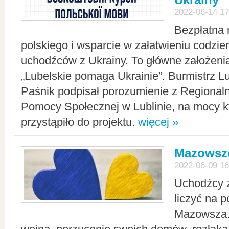
2022-06-14 17
Bezpłatna 
polskiego i wsparcie w załatwieniu codzi
uchodźców z Ukrainy. To główne założenia
„Lubelskie pomaga Ukrainie”. Burmistrz L
Paśnik podpisał porozumienie z Regiona
Pomocy Społecznej w Lublinie, na mocy k
przystąpiło do projektu.
więcej »
Mazowsze
2022-06-09 16
Uchodźcy 
liczyć na 
Mazowsza.