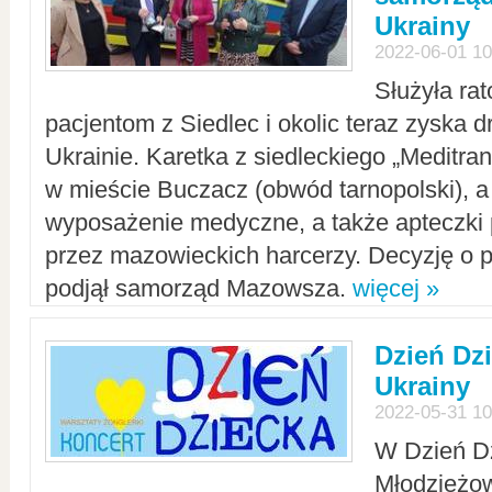
Ukrainy
2022-06-01 10
Służyła ra
pacjentom z Siedlec i okolic teraz zyska d
Ukrainie. Karetka z siedleckiego „Meditrans
w mieście Buczacz (obwód tarnopolski), a
wyposażenie medyczne, a także apteczki
przez mazowieckich harcerzy. Decyzję o 
podjął samorząd Mazowsza.
więcej »
Dzień Dz
Ukrainy
2022-05-31 10
W Dzień D
Młodzieżo