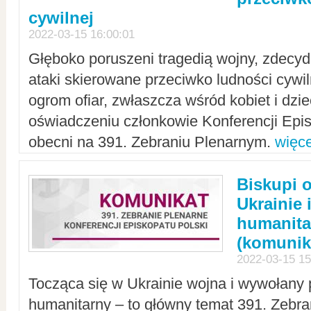
cywilnej
2022-03-15 16:00:01
Głęboko poruszeni tragedią wojny, zdecy
ataki skierowane przeciwko ludności cywi
ogrom ofiar, zwłaszcza wśród kobiet i dzie
oświadczeniu członkowie Konferencji Epis
obecni na 391. Zebraniu Plenarnym.
więce
Biskupi 
Ukrainie 
humanit
(komunik
2022-03-15 15
Tocząca się w Ukrainie wojna i wywołany 
humanitarny – to główny temat 391. Zebr