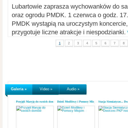
Lubartowie zaprasza wychowanków do sal
oraz ogrodu PMDK. 1 czerwca o godz. 17.0
PMDK wystąpią na uroczystym koncercie
przygotuje liczne atrakcje i niespodzianki.
1
2
3
4
5
6
7
8
Galeria »
Video »
Audio »
Przyjęli Maryję do swoich domów
Dzień Modlitwy i Pomocy Misjom
Stacja Siemiatycze... D