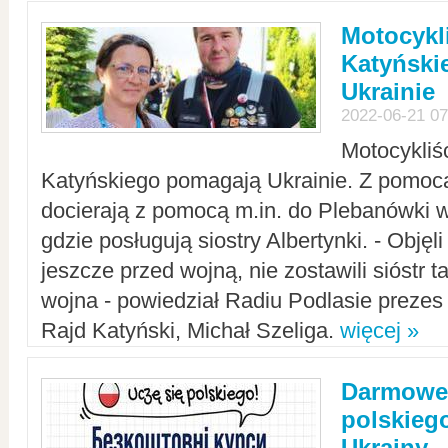
Motocykli
Katyński
Ukrainie
2022-06-21 07
Motocykliś
Katyńskiego pomagają Ukrainie. Z pomoc
docierają z pomocą m.in. do Plebanówki w
gdzie posługują siostry Albertynki. - Objęl
jeszcze przed wojną, nie zostawili sióstr 
wojna - powiedział Radiu Podlasie preze
Rajd Katyński, Michał Szeliga.
więcej »
Darmowe 
polskiego
Ukrainy