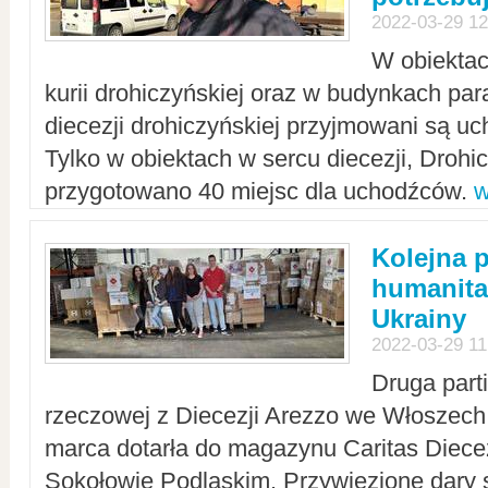
2022-03-29 12
W obiektac
kurii drohiczyńskiej oraz w budynkach para
diecezji drohiczyńskiej przyjmowani są uc
Tylko w obiektach w sercu diecezji, Drohi
przygotowano 40 miejsc dla uchodźców.
w
Kolejna 
humanita
Ukrainy
2022-03-29 11
Druga part
rzeczowej z Diecezji Arezzo we Włoszech 
marca dotarła do magazynu Caritas Diecez
Sokołowie Podlaskim. Przywiezione dary 