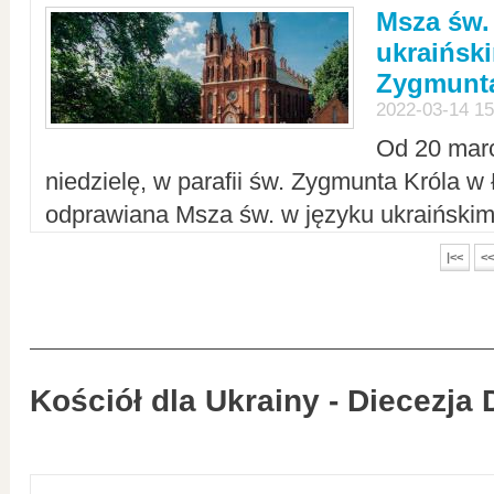
Msza św.
ukraiński
Zygmunta
2022-03-14 15
Od 20 mar
niedzielę, w parafii św. Zygmunta Króla w
odprawiana Msza św. w języku ukraiński
|<<
<<
Kościół dla Ukrainy - Diecezja