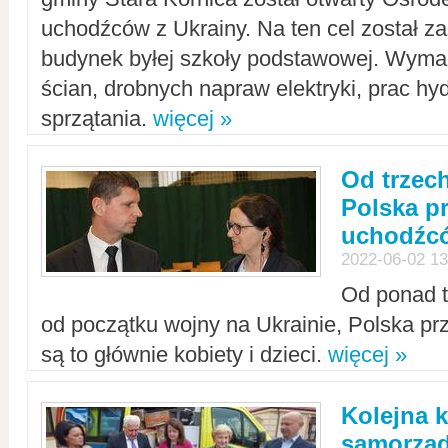
uchodźców z Ukrainy. Na ten cel został 
budynek byłej szkoły podstawowej. Wyma
ścian, drobnych napraw elektryki, prac hy
sprzątania.
więcej »
Od trzec
Polska p
uchodźcó
2022-06-02 13
Od ponad tr
od początku wojny na Ukrainie, Polska p
są to głównie kobiety i dzieci.
więcej »
Kolejna k
samorząd