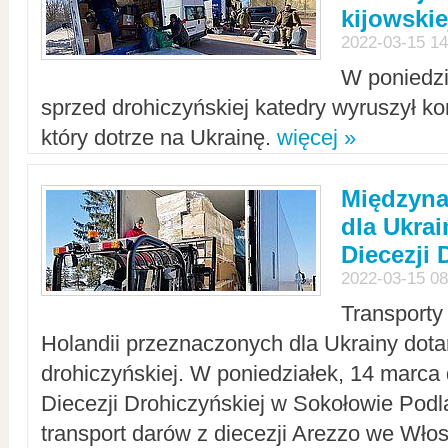
kijowskie
2022-03-15 14
W poniedzi
sprzed drohiczyńskiej katedry wyruszył k
który dotrze na Ukrainę.
więcej »
Międzyn
dla Ukra
Diecezji 
2022-03-15 08
Transporty
Holandii przeznaczonych dla Ukrainy dotar
drohiczyńskiej. W poniedziałek, 14 marca 
Diecezji Drohiczyńskiej w Sokołowie Pod
transport darów z diecezji Arezzo we Wło