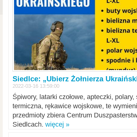
Siedlce: „Ubierz Żołnierza Ukraińs
2022-03-16 13:59:00
Śpiwory, latarki czołowe, apteczki, polary, 
termiczna, rękawice wojskowe, te wymieni
przedmioty zbiera Centrum Duszpasterst
Siedlcach.
więcej »