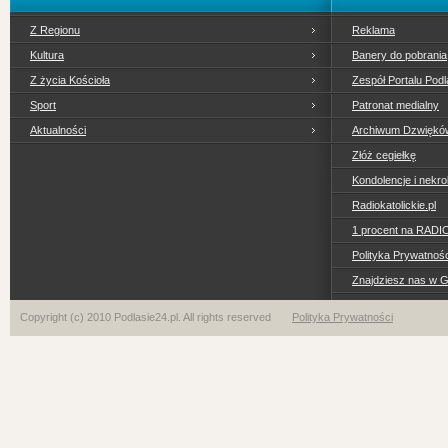
Z Regionu
Reklama
Kultura
Banery do pobrania
Z życia Kościoła
Zespół Portalu Podl
Sport
Patronat medialny
Aktualności
Archiwum Dzwiękó
Złóż cegiełkę
Kondolencje i nekro
Radiokatolickie.pl
1 procent na RADI
Polityka Prywatno
Znajdziesz nas w 
Copyright (c) 2010 Podlasie24.pl. All rights reserved
Polityka Prywatności