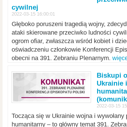
cywilnej
2022-03-15 16:00:01
Głęboko poruszeni tragedią wojny, zdecy
ataki skierowane przeciwko ludności cywi
ogrom ofiar, zwłaszcza wśród kobiet i dzie
oświadczeniu członkowie Konferencji Epis
obecni na 391. Zebraniu Plenarnym.
więce
Biskupi 
Ukrainie 
humanit
(komunik
2022-03-15 15
Tocząca się w Ukrainie wojna i wywołany 
humanitarny – to główny temat 391. Zebr