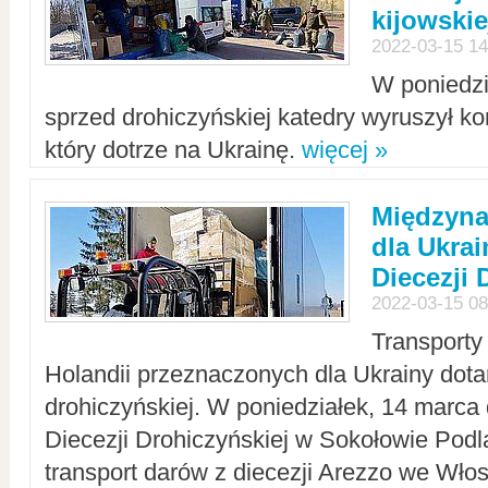
kijowskie
2022-03-15 14
W poniedzi
sprzed drohiczyńskiej katedry wyruszył k
który dotrze na Ukrainę.
więcej »
Międzyn
dla Ukra
Diecezji 
2022-03-15 08
Transporty
Holandii przeznaczonych dla Ukrainy dotar
drohiczyńskiej. W poniedziałek, 14 marca 
Diecezji Drohiczyńskiej w Sokołowie Pod
transport darów z diecezji Arezzo we Wło