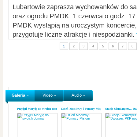
Lubartowie zaprasza wychowanków do sal
oraz ogrodu PMDK. 1 czerwca o godz. 17.0
PMDK wystąpią na uroczystym koncercie
przygotuje liczne atrakcje i niespodzianki.
1
2
3
4
5
6
7
8
Galeria »
Video »
Audio »
Przyjęli Maryję do swoich domów
Dzień Modlitwy i Pomocy Misjom
Stacja Siemiatycze... D