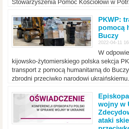
Stowarzyszenia Pomoc Kościołowi w Potr
PKWP: tr
pomocą h
Buczy
2022-04-11 16
W odpowied
kijowsko-żytomierskiego polska sekcja 
transport z pomocą humanitarną do Buczy,
zbrodni przeciwko narodowi ukraińskiemu
Episkopa
wojny w 
Zdecydow
ataki sk
przeciwk