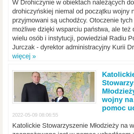
W Drohiczynie w obiektach należących do 
drohiczyńskiej niemal od początku wojny 
przyjmowani są uchodźcy. Otoczenie tych 
możliwe dzięki wsparciu państwa, ale też 
wielu osób i instytucji, powiedział Radiu P
Jurczak - dyrektor administracyjny Kurii D
więcej »
Katolicki
Stowarzy
Młodzież
wojny na 
pomoc u
2022-05-09 08:06:55
Katolickie Stowarzyszenie Młodzieży na w