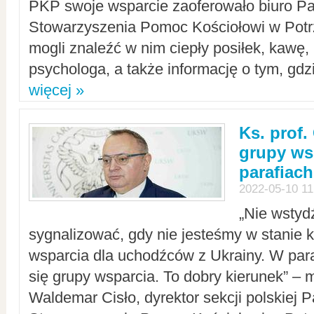
PKP swoje wsparcie zaoferowało biuro P
Stowarzyszenia Pomoc Kościołowi w Potr
mogli znaleźć w nim ciepły posiłek, kawę,
psychologa, a także informację o tym, gdzi
więcej »
Ks. prof.
grupy ws
parafiach
2022-05-10 11
„Nie wstyd
sygnalizować, gdy nie jesteśmy w stanie
wsparcia dla uchodźców z Ukrainy. W para
się grupy wsparcia. To dobry kierunek” – m
Waldemar Cisło, dyrektor sekcji polskiej 