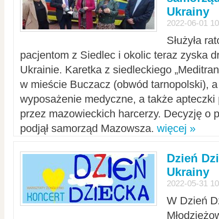
Ukrainy
2022-06-01 10
Służyła ra
pacjentom z Siedlec i okolic teraz zyska d
Ukrainie. Karetka z siedleckiego „Meditrans
w mieście Buczacz (obwód tarnopolski), a
wyposażenie medyczne, a także apteczki
przez mazowieckich harcerzy. Decyzję o 
podjął samorząd Mazowsza.
więcej »
Dzień Dz
Ukrainy
2022-05-31 10
W Dzień D
Młodzieżo