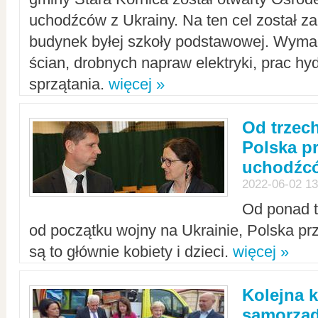
uchodźców z Ukrainy. Na ten cel został 
budynek byłej szkoły podstawowej. Wyma
ścian, drobnych napraw elektryki, prac hy
sprzątania.
więcej »
Od trzec
Polska p
uchodźcó
2022-06-02 13
Od ponad tr
od początku wojny na Ukrainie, Polska p
są to głównie kobiety i dzieci.
więcej »
Kolejna k
samorząd