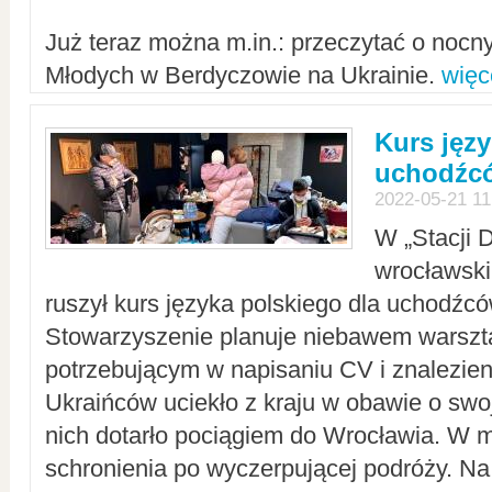
Już teraz można m.in.: przeczytać o noc
Młodych w Berdyczowie na Ukrainie.
więc
Kurs języ
uchodźcó
2022-05-21 11
W „Stacji D
wrocławsk
ruszył kurs języka polskiego dla uchodźcó
Stowarzyszenie planuje niebawem warszt
potrzebującym w napisaniu CV i znalezieni
Ukraińców uciekło z kraju w obawie o swoj
nich dotarło pociągiem do Wrocławia. W m
schronienia po wyczerpującej podróży. 