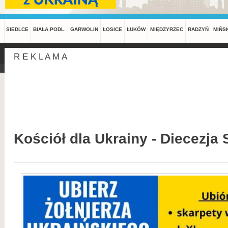
SIEDLCE
BIAŁA PODL.
GARWOLIN
ŁOSICE
ŁUKÓW
MIĘDZYRZEC
RADZYŃ
MIŃS
R E K L A M A
Kościół dla Ukrainy - Diecezja 