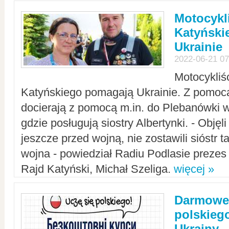
Motocykli
Katyński
Ukrainie
2022-06-21 07
Motocykliś
Katyńskiego pomagają Ukrainie. Z pomoc
docierają z pomocą m.in. do Plebanówki w
gdzie posługują siostry Albertynki. - Objęl
jeszcze przed wojną, nie zostawili sióstr 
wojna - powiedział Radiu Podlasie preze
Rajd Katyński, Michał Szeliga.
więcej »
Darmowe 
polskiego
Ukrainy