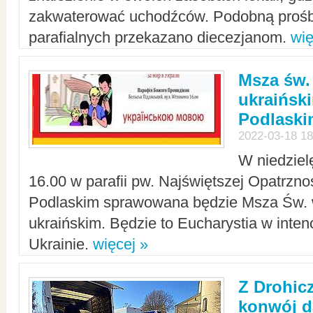
zakwaterować uchodźców. Podobną prośb
parafialnych przekazano diecezjanom.
wię
Msza św.
ukraińsk
Podlaski
2022-03-18 18
W niedziel
16.00 w parafii pw. Najświętszej Opatrzno
Podlaskim sprawowana będzie Msza Św. 
ukraińskim. Będzie to Eucharystia w intenc
Ukrainie.
więcej »
Z Drohic
konwój d