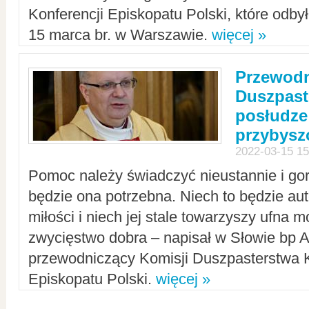
Konferencji Episkopatu Polski, które odbył
15 marca br. w Warszawie.
więcej »
Przewodn
Duszpast
posłudze
przybys
2022-03-15 15
Pomoc należy świadczyć nieustannie i gorl
będzie ona potrzebna. Niech to będzie au
miłości i niech jej stale towarzyszy ufna m
zwycięstwo dobra – napisał w Słowie bp A
przewodniczący Komisji Duszpasterstwa K
Episkopatu Polski.
więcej »