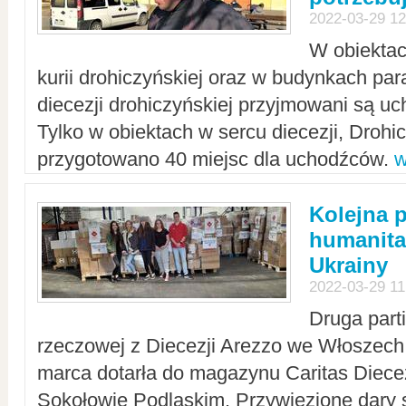
2022-03-29 12
W obiektac
kurii drohiczyńskiej oraz w budynkach para
diecezji drohiczyńskiej przyjmowani są uc
Tylko w obiektach w sercu diecezji, Drohi
przygotowano 40 miejsc dla uchodźców.
w
Kolejna 
humanita
Ukrainy
2022-03-29 11
Druga part
rzeczowej z Diecezji Arezzo we Włoszech 
marca dotarła do magazynu Caritas Diecez
Sokołowie Podlaskim. Przywiezione dary 