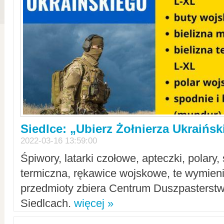
Siedlce: „Ubierz Żołnierza Ukraińs
2022-03-16 13:59:00
Śpiwory, latarki czołowe, apteczki, polary, 
termiczna, rękawice wojskowe, te wymieni
przedmioty zbiera Centrum Duszpasterst
Siedlcach.
więcej »