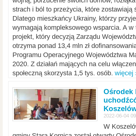
wojną, porzucenie swoich domów, rozłąka 
strach i ból to przeżycia, które zostawiają 
Dlatego mieszkańcy Ukrainy, którzy przyje
wymagają kompleksowego wsparcia. A w
projekt, który decyzją Zarządu Wojewód
otrzyma ponad 13,4 mln zł dofinansowani
Programu Operacyjnego Województwa Ma
2020. Z działań mających na celu włączeni
społeczną skorzysta 1,5 tys. osób.
więcej 
Ośrodek 
uchodźcó
Koszeló
2022-06-04 09
W Koszelów
gminy Stara Kornica został otwarty Ośro