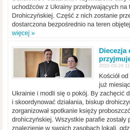
uchodźców z Ukrainy przebywających na t
Drohiczyńskiej. Część z nich zostanie pr
dostarczona bezpośrednio na teren objęte
więcej »
Diecezja
przyjmuj
2022-03-24 11
Kościół od
już miesią
Ukrainie i modli się o pokój. By zachęcić
i skoordynować działania, biskup drohicz
zorganizował spotkanie księży proboszczó
drohiczyńskiej. Wszystkie parafie zostały
znalezienie w swoich zasobach lokali, gd