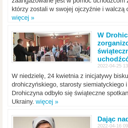
zaangażowane jest w pomoc uchodźcom z 
którzy zostali w swojej ojczyźnie i walczą 
więcej »
W Drohic
zorgani
świątecz
uchodźc
2022-04-25 13
W niedzielę, 24 kwietnia z inicjatywy bisk
drohiczyńskiego, starosty siemiatyckiego i
Drohiczyna odbyło się świąteczne spotka
Ukrainy.
więcej »
Dając nad
2022-04-16 09