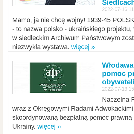
Siedlcac
2022-07-16 11
Mamo, ja nie chcę wojny! 1939-45 POLS
- to nazwa polsko - ukraińskiego projektu
w siedleckim Archiwum Państwowym zosta
niezwykła wystawa.
więcej »
Włodawa:
pomoc pr
obywatel
2022-07-13 15
Naczelna 
wraz z Okręgowymi Radami Adwokackimi 
skoordynowaną bezpłatną pomoc prawną d
Ukrainy.
więcej »