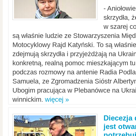
- Aniołowi
skrzydła, 
w szarej c
są właśnie ludzie ze Stowarzyszenia Mi
Motocyklowy Rajd Katyński. To są właśnie 
zdejmują skrzydła i przyjeżdżają na Ukrai
konkretną, realną pomoc mieszkającym tu
podczas rozmowy na antenie Radia Podlas
Samuela, ze Zgromadzenia Sióstr Alberty
Ubogim pracująca w Plebanówce na Ukrai
winnickim.
więcej »
Diecezja
jest otwa
potrzebu