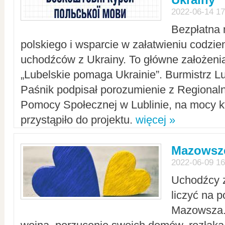
2022-06-14 17
Bezpłatna 
polskiego i wsparcie w załatwieniu codzi
uchodźców z Ukrainy. To główne założenia
„Lubelskie pomaga Ukrainie”. Burmistrz L
Paśnik podpisał porozumienie z Regiona
Pomocy Społecznej w Lublinie, na mocy k
przystąpiło do projektu.
więcej »
Mazowsze
2022-06-09 16
Uchodźcy 
liczyć na 
Mazowsza.