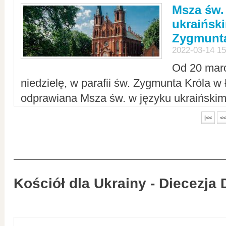
Msza św.
ukraiński
Zygmunta
2022-03-14 15
Od 20 mar
niedzielę, w parafii św. Zygmunta Króla w
odprawiana Msza św. w języku ukraiński
|<<
<<
Kościół dla Ukrainy - Diecezja