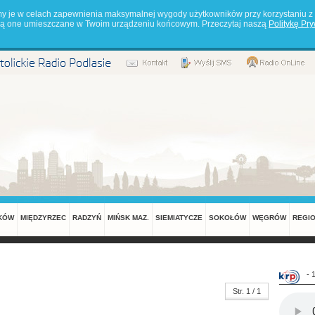
my je w celach zapewnienia maksymalnej wygody użytkowników przy korzystaniu z 
będą one umieszczane w Twoim urządzeniu końcowym. Przeczytaj naszą
Politykę Pr
KÓW
MIĘDZYRZEC
RADZYŃ
MIŃSK MAZ.
SIEMIATYCZE
SOKOŁÓW
WĘGRÓW
REGI
- 
Str. 1 / 1