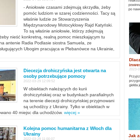
relaksu
powinna
- Aniołowie czasami zdejmują skrzydła, żeby
po nawe
pomóc ludziom w szarej codzienności. Tacy są
właśnie ludzie ze Stowarzyszenia
Międzynarodowy Motocyklowy Rajd Katyński.
To są właśnie aniołowie, którzy zdejmują
, żeby nieść konkretną, realną pomoc mieszkającym tu
a antenie Radia Podlasie siostra Samuela, ze
sługujących Ubogim pracująca w Plebanówce na Ukrainie,
Dlacz
inwes
2023-0
Diecezja drohiczyńska jest otwarta na
osoby potrzebujące pomocy
Przyjrz
przygo
2022-03-29 12:09:52
giełda 
W obiektach należących do kurii
drohiczyńskiej oraz w budynkach parafialnych
na terenie diecezji drohiczyńskiej przyjmowani
są uchodźcy z Ukrainy. Tylko w obiektach w
towano 40 miejsc dla uchodźców.
więcej »
Kolejna pomoc humanitarna z Włoch dla
Ukrainy
Jak z
2022-03-29 11:00:07