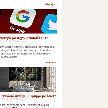
więcej »
mierzyć postępy działań SEO?
-15 11:06:39 Kategoria:
yli Search Engine Optimization (optymalizacja
od wyszukiwarki internetowe) jest to zestaw
k stosowanych do zwiększenia widoczności
 internetowej w...
więcej »
 zwrócić uwagę, kupując pościel?
-14 12:48:01 Kategoria:
ia jest tą częścią domu, w której szuka się