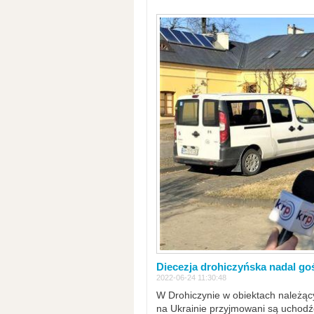
Diecezja drohiczyńska nadal go
2022-06-24 11:30:48
W Drohiczynie w obiektach należący
na Ukrainie przyjmowani są uchodźc