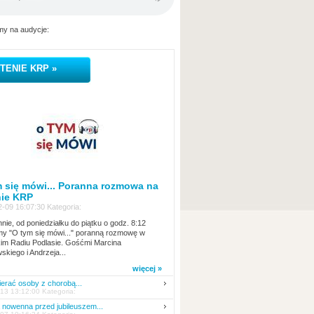
y na audycje:
TENIE KRP »
 się mówi... Poranna rozmowa na
nie KRP
-09 16:07:30 Kategoria:
nie, od poniedziałku do piątku o godz. 8:12
y "O tym się mówi..." poranną rozmowę w
kim Radiu Podlasie. Gośćmi Marcina
skiego i Andrzeja...
więcej »
erać osoby z chorobą...
13 13:12:00 Kategoria:
nowenna przed jubileuszem...