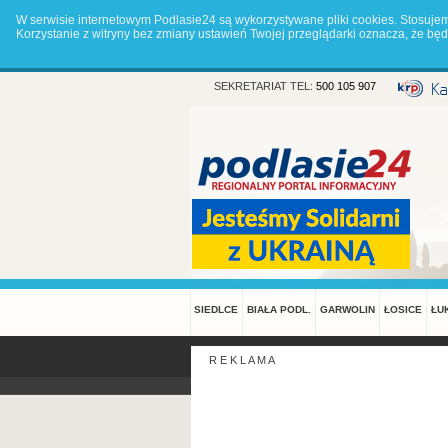
W serwisie internetowym Podlasie24 są wykorzystywane pliki cookies. Stosuje
Korzystanie z witryny bez zmiany ustawień Twojej przeglądarki oznacza, że 
SEKRETARIAT TEL:
500 105 907
SIEDLCE
BIAŁA PODL.
GARWOLIN
ŁOSICE
ŁU
R E K L A M A