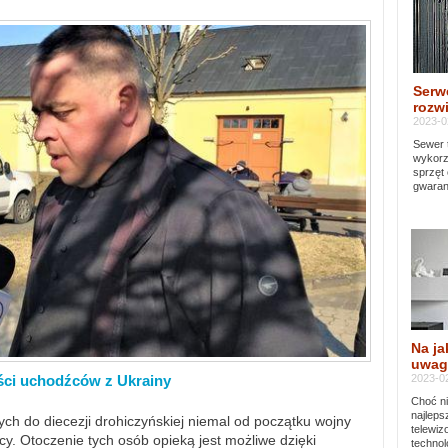
Serw
rozwi
2023-0
Sewer 
wykorz
sprzęt
gwaran
Na ja
uwag
2023-02
ści uchodźców z Ukrainy
Choć ni
najleps
ch do diecezji drohiczyńskiej niemal od początku wojny
telewi
y. Otoczenie tych osób opieką jest możliwe dzięki
technol