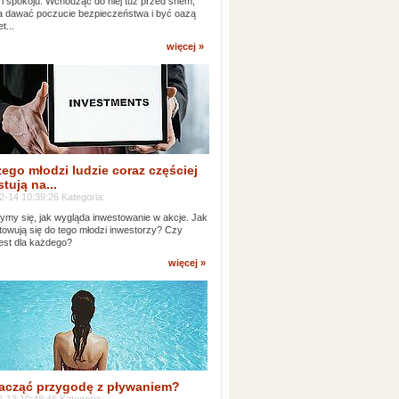
 i spokoju. Wchodząc do niej tuż przed snem,
 dawać poczucie bezpieczeństwa i być oazą
t...
więcej »
ego młodzi ludzie coraz częściej
tują na...
2-14 10:39:26 Kategoria:
ymy się, jak wygląda inwestowanie w akcje. Jak
towują się do tego młodzi inwestorzy? Czy
jest dla każdego?
więcej »
acząć przygodę z pływaniem?