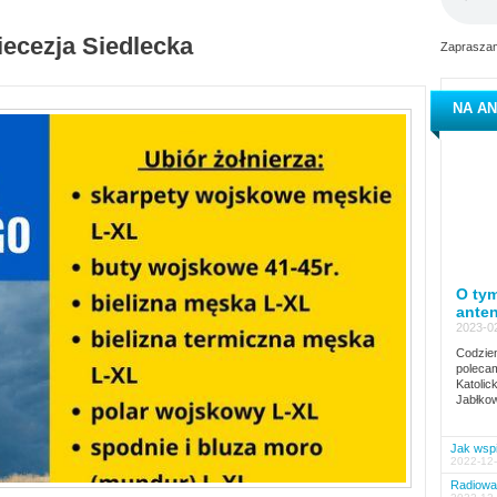
iecezja Siedlecka
Zapraszam
NA AN
O tym
ante
2023-02
Codzien
polecam
Katolic
Jabłkow
Jak wspi
2022-12-
Radiowa 