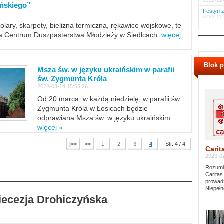
2022-12-
ińskiego”
Festyn z
2022-11-
polary, skarpety, bielizna termiczna, rękawice wojskowe, te
ra Centrum Duszpasterstwa Młodzieży w Siedlcach.
więcej
Blok 
Msza św. w języku ukraińskim w parafii
św. Zygmunta Króla
2022-03-14 15:55:26
Od 20 marca, w każdą niedzielę, w parafii św.
Zygmunta Króla w Łosicach będzie
odprawiana Msza św. w języku ukraińskim.
więcej »
|<<
<<
1
2
3
4
Str. 4 / 4
Carit
2023-02
Rozumie
Caritas
prowadz
Niepełn
Diecezja Drohiczyńska