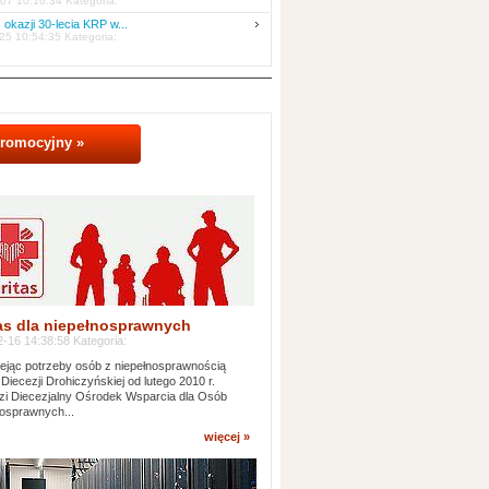
07 10:16:34 Kategoria:
 okazji 30-lecia KRP w...
25 10:54:35 Kategoria:
promocyjny »
as dla niepełnosprawnych
-16 14:38:58 Kategoria:
jąc potrzeby osób z niepełnosprawnością
 Diecezji Drohiczyńskiej od lutego 2010 r.
i Diecezjalny Ośrodek Wsparcia dla Osób
osprawnych...
więcej »