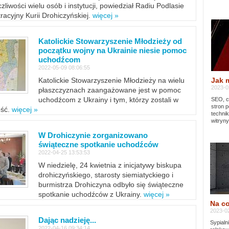
zliwości wielu osób i instytucji, powiedział Radiu Podlasie
tracyjny Kurii Drohiczyńskiej.
więcej »
Katolickie Stowarzyszenie Młodzieży od
początku wojny na Ukrainie niesie pomoc
uchodźcom
2022-05-09 08:06:55
Jak 
Katolickie Stowarzyszenie Młodzieży na wielu
2023-02
płaszczyznach zaangażowane jest w pomoc
uchodźcom z Ukrainy i tym, którzy zostali w
SEO, cz
stron p
ość.
więcej »
techni
witryny
W Drohiczynie zorganizowano
świąteczne spotkanie uchodźców
2022-04-25 13:53:53
W niedzielę, 24 kwietnia z inicjatywy biskupa
drohiczyńskiego, starosty siemiatyckiego i
burmistrza Drohiczyna odbyło się świąteczne
spotkanie uchodźców z Ukrainy.
więcej »
Na co
2023-02
Dając nadzieję...
Sypialn
2022-04-16 09:34:14