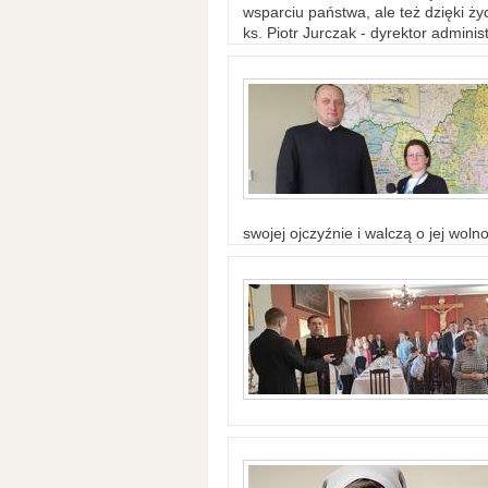
wsparciu państwa, ale też dzięki życ
ks. Piotr Jurczak - dyrektor adminis
swojej ojczyźnie i walczą o jej woln