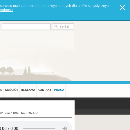
serwisu oraz zbierania anonimowych danych dla celów statystycznych.
ywatności
.
ON
KOŚCIÓŁ
REKLAMA
KONTAKT
PRACA
101,7fm / 106,0 fm - ONAIR