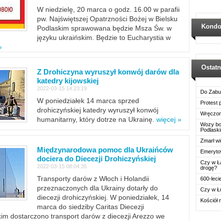
W niedzielę, 20 marca o godz. 16.00 w parafii
pw. Najświętszej Opatrzności Bożej w Bielsku
Kondo
Podlaskim sprawowana będzie Msza Św. w
języku ukraińskim. Będzie to Eucharystia w
»
Ostat
Z Drohiczyna wyruszył konwój darów dla
katedry kijowskiej
2022-03-15 14:23:19
Do Zabu
W poniedziałek 14 marca sprzed
Protest
drohiczyńskiej katedry wyruszył konwój
Wręczon
humanitarny, który dotrze na Ukrainę.
więcej »
Wozy boj
Podlask
Zmarł wi
Międzynarodowa pomoc dla Ukraińców
Emerytow
dociera do Diecezji Drohiczyńskiej
Czy w Ł
2022-03-15 08:04:35
drogę?
Transporty darów z Włoch i Holandii
600-leci
przeznaczonych dla Ukrainy dotarły do
Czy w Ł
diecezji drohiczyńskiej. W poniedziałek, 14
Kościół 
marca do siedziby Caritas Diecezji
im dostarczono transport darów z diecezji Arezzo we