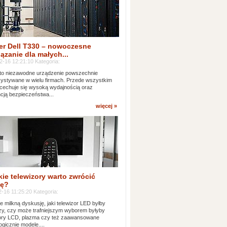
er Dell T330 – nowoczesne
ązanie dla małych...
2-16 12:21:10 Kategoria:
to niezawodne urządzenie powszechnie
ystywane w wielu firmach. Przede wszystkim
 cechuje się wysoką wydajnością oraz
cją bezpieczeństwa...
więcej »
kie telewizory warto zwrócić
ę?
-16 11:25:20 Kategoria:
e milkną dyskusję, jaki telewizor LED byłby
zy, czy może trafniejszym wyborem byłyby
zory LCD, plazma czy też zaawansowane
ogicznie modele....