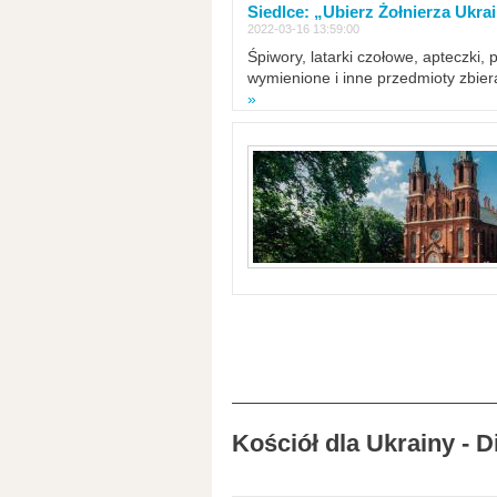
Siedlce: „Ubierz Żołnierza Ukra
2022-03-16 13:59:00
Śpiwory, latarki czołowe, apteczki, 
wymienione i inne przedmioty zbie
»
Kościół dla Ukrainy - 