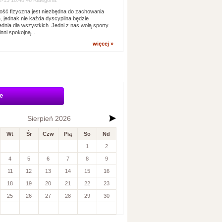
-13 10:48:46 Kategoria:
ść fizyczna jest niezbędna do zachowania
, jednak nie każda dyscyplina będzie
dnia dla wszystkich. Jedni z nas wolą sporty
inni spokojną...
więcej »
e
Sierpień 2026
Wt
Śr
Czw
Pią
So
Nd
1
2
4
5
6
7
8
9
11
12
13
14
15
16
18
19
20
21
22
23
25
26
27
28
29
30