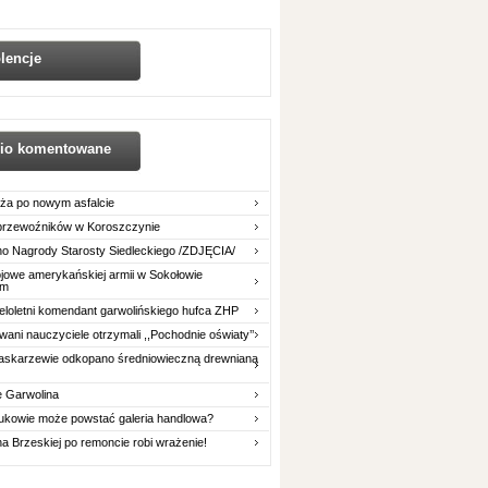
lencje
nio komentowane
ża po nowym asfalcie
 przewoźników w Koroszczynie
o Nagrody Starosty Siedleckiego /ZDJĘCIA/
owe amerykańskiej armii w Sokołowie
im
eloletni komendant garwolińskiego hufca ZHP
ani nauczyciele otrzymali ,,Pochodnie oświaty’’
askarzewie odkopano średniowieczną drewnianą
e Garwolina
ukowie może powstać galeria handlowa?
na Brzeskiej po remoncie robi wrażenie!