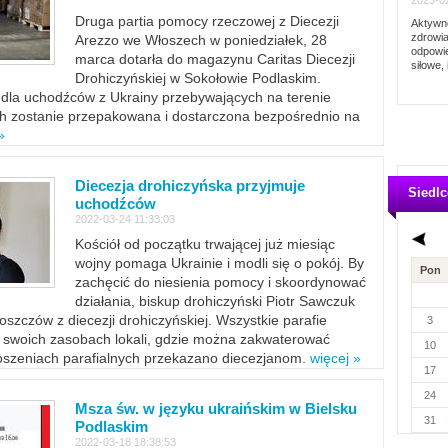
2023-02
Druga partia pomocy rzeczowej z Diecezji
Aktywno
zdrowia
Arezzo we Włoszech w poniedziałek, 28
odpowie
marca dotarła do magazynu Caritas Diecezji
siłowe, 
Drohiczyńskiej w Sokołowie Podlaskim.
dla uchodźców z Ukrainy przebywających na terenie
ich zostanie przepakowana i dostarczona bezpośrednio na
»
Diecezja drohiczyńska przyjmuje
Siedlc
uchodźców
2022-03-24 11:33:03
Kościół od początku trwającej już miesiąc
wojny pomaga Ukrainie i modli się o pokój. By
Pon
zachęcić do niesienia pomocy i skoordynować
działania, biskup drohiczyński Piotr Sawczuk
szczów z diecezji drohiczyńskiej. Wszystkie parafie
3
w swoich zasobach lokali, gdzie można zakwaterować
10
szeniach parafialnych przekazano diecezjanom.
więcej »
17
24
Msza św. w języku ukraińskim w Bielsku
31
Podlaskim
2022-03-18 18:38:53