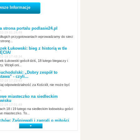
wsze Informacje
 strona portalu podlasie24.pl
02-19 01:24:49
ługich przygotowaniach wprowadzamy do sieci
stronę...
zek Łukowski: bieg z historią w tle
ĘCIA/
02-18 17:48:34
ek Łukowski gościł dziś, 18 lutego biegaczy i
zy. Wzięli oni...
uchodolski: „Dobry zespół to
tawa” - czyli...
02-18 17:23:45
siaj odpowiedzialność za Kościół, nie może być
.
we miasteczko na siedleckim
wisku
02-18 17:01:49
ach 18 i 19 lutego na siedleckim lodowisku gości
e miasteczko. To...
chów: Zaśpiewali i zagrali o miłości
02-18 14:00:45
tego w Miejsko-Gminnym Ośrodku Kultury w
howie odbył się...