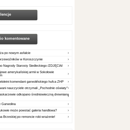
lencje
nio komentowane
ża po nowym asfalcie
 przewoźników w Koroszczynie
o Nagrody Starosty Siedleckiego /ZDJĘCIA/
owe amerykańskiej armii w Sokołowie
im
eloletni komendant garwolińskiego hufca ZHP
ani nauczyciele otrzymali ,,Pochodnie oświaty’’
askarzewie odkopano średniowieczną drewnianą
e Garwolina
ukowie może powstać galeria handlowa?
na Brzeskiej po remoncie robi wrażenie!