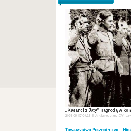
„Kasanci z Jaty” nagrodą w ko
2015-09-07 09:15:48 Artykuł czytany
976
razy
Towarzystwo Przyrodniczo – Hist