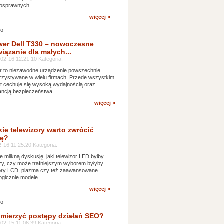
osprawnych...
więcej »
wer Dell T330 – nowoczesne
iązanie dla małych...
02-16 12:21:10 Kategoria:
 to niezawodne urządzenie powszechnie
zystywane w wielu firmach. Przede wszystkim
t cechuje się wysoką wydajnością oraz
ncją bezpieczeństwa...
więcej »
kie telewizory warto zwrócić
ę?
-16 11:25:20 Kategoria:
e milkną dyskusję, jaki telewizor LED byłby
zy, czy może trafniejszym wyborem byłyby
zory LCD, plazma czy też zaawansowane
ogicznie modele....
więcej »
 mierzyć postępy działań SEO?
02-15 11:06:39 Kategoria: