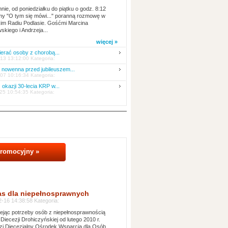
nie, od poniedziałku do piątku o godz. 8:12
y "O tym się mówi..." poranną rozmowę w
kim Radiu Podlasie. Gośćmi Marcina
skiego i Andrzeja...
więcej »
erać osoby z chorobą...
13 13:12:00 Kategoria:
nowenna przed jubileuszem...
07 10:16:34 Kategoria:
 okazji 30-lecia KRP w...
25 10:54:35 Kategoria:
promocyjny »
as dla niepełnosprawnych
-16 14:38:58 Kategoria:
jąc potrzeby osób z niepełnosprawnością
 Diecezji Drohiczyńskiej od lutego 2010 r.
i Diecezjalny Ośrodek Wsparcia dla Osób