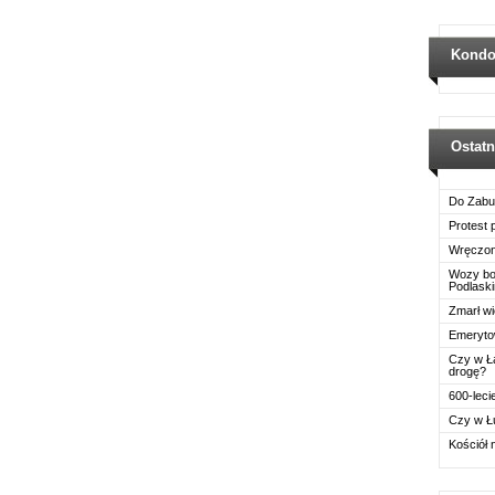
Kondo
Ostat
Do Zabu
Protest
Wręczon
Wozy boj
Podlask
Zmarł wi
Emerytow
Czy w Ł
drogę?
600-leci
Czy w Ł
Kościół 