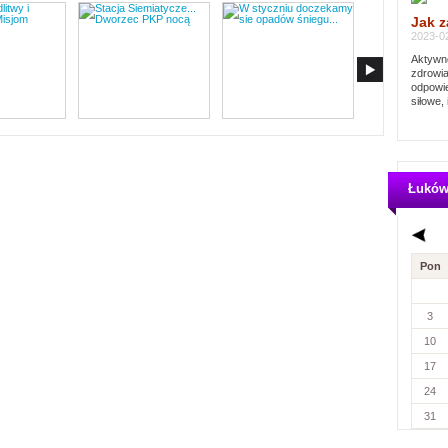
Jak z
2023-02
Aktywno
zdrowia
odpowie
siłowe, 
Łukó
Pon
3
10
17
24
31