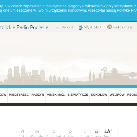
my je w celach zapewnienia maksymalnej wygody użytkowników przy korzystaniu z 
będą one umieszczane w Twoim urządzeniu końcowym. Przeczytaj naszą
Politykę Pr
KÓW
MIĘDZYRZEC
RADZYŃ
MIŃSK MAZ.
SIEMIATYCZE
SOKOŁÓW
WĘGRÓW
REGI