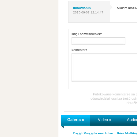
łukowianin
Miałem możliw
2015-09-07 12:14:47
imię i nazwisko/nick:
komentarz:
Publikowane komentarze sa pr
odpowiedzialności za treść op
obraźl
Galeria »
Video »
Audio
Przyjęli Maryję do swoich domów
Dzień Modlitw