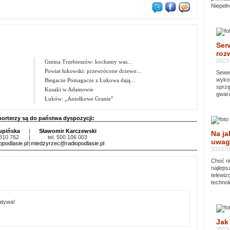
Niepełn
Ser
rozw
2023-
Gmina Trzebieszów: kochamy was...
Powiat łukowski: przewrócone drzewo...
Sewer
wykor
Biegacze Pomagacze z Łukowa dają...
sprzę
Kusaki w Adamowie
gwara
Łuków: „Aniołkowe Granie”
porterzy są do państwa dyspozycji:
upińska
|
Sławomir Karczewski
Na ja
 310 762
|
tel. 500 106 003
uwag
podlasie.pl
|
miedzyrzec@radiopodlasie.pl
2023-02
Choć ni
najleps
telewi
technol
atywa!
Jak
2023-