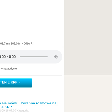
101,7fm / 106,0 fm - ONAIR
y na audycje:
TENIE KRP »
 się mówi... Poranna rozmowa na
nie KRP
-09 16:07:30 Kategoria: