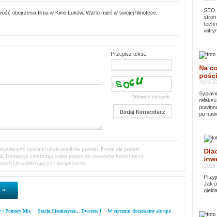
SEO, 
ość obejrzenia filmu w Kinie Łuków. Warto mieć w swojej filmotece.
stron
techn
witry
Przepisz tekst:
Na co
pości
2023-02
Sypialn
Odśwież obrazek.
relaksu
powinna
po nawe
ywatnymi opiniami użytkowników portalu. Portal nie ponosi
Dla
inii. Redakcja zastrzega sobie prawo do usuwania komentarzy
inwe
iwych lub zawierających wulgaryzmy.
2023-
Przyj
Jak p
 »
giełd
y i Pomocy Misjom
Stacja Siemiatycze... Dworzec PKP nocą
W styczniu doczekamy sie opadów śniegu...
List z kodymskiej p