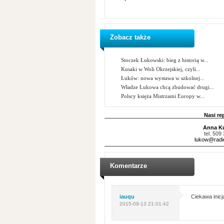
Zobacz także
Stoczek Łukowski: bieg z historią w...
Kusaki w Woli Okrzejskiej, czyli...
Łuków: nowa wystawa w szkolnej...
Władze Łukowa chcą zbudować drugi...
Polscy księża Mistrzami Europy w...
Nasi re
Anna K
tel. 509
lukow@radio
Komentarze
iauqu
Ciekawa inicj
2015-09-13 21:01:42