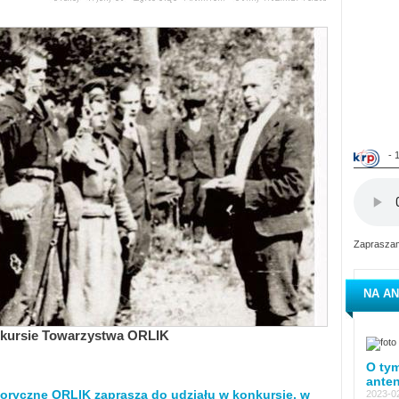
- 
Zapraszam
NA AN
nkursie Towarzystwa ORLIK
O tym
ante
oryczne ORLIK zaprasza do udziału w konkursie, w
2023-02