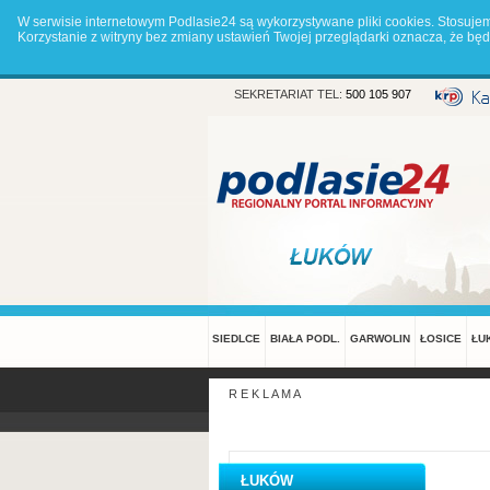
W serwisie internetowym Podlasie24 są wykorzystywane pliki cookies. Stosuje
Korzystanie z witryny bez zmiany ustawień Twojej przeglądarki oznacza, że 
SEKRETARIAT TEL:
500 105 907
SIEDLCE
BIAŁA PODL.
GARWOLIN
ŁOSICE
ŁU
R E K L A M A
ŁUKÓW