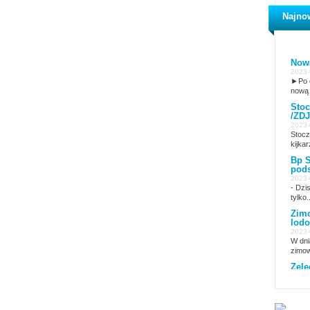
Najno
Nowa
2023-
►Po d
nową 
Stoc
/ZDJ
2023-
Stocz
kijkar
Bp S
pods
2023-
- Dzi
tylko..
Zimo
lodo
2023-
W dni
zimow
Żele
2023-
15 lu
Żelec