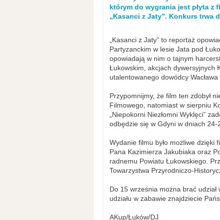
którym do wygrania jest płyta z 
„Kasanci z Jaty”. Konkurs trwa d
„Kasanci z Jaty” to reportaż opowi
Partyzanckim w lesie Jata pod Łuko
opowiadają w nim o tajnym harcerst
Łukowskim, akcjach dywersyjnych 
utalentowanego dowódcy Wacława 
Przypomnijmy, że film ten zdobył 
Filmowego, natomiast w sierpniu K
„Niepokorni Niezłomni Wyklęci” zad
odbędzie się w Gdyni w dniach 24-
Wydanie filmu było możliwe dzięk
Pana Kazimierza Jakubiaka oraz P
radnemu Powiatu Łukowskiego. Prz
Towarzystwa Przyrodniczo-History
Do 15 września można brać udział 
udziału w zabawie znajdziecie Pa
AKup/Łuków/DJ