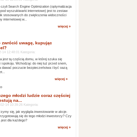
czyli Search Engine Optimization (optymalizacja
 pod wyszukiwarki internetowe) jest to zestaw
ik stosowanych do zwiększenia widoczności
ny internetowej w...
więcej »
 zwrócić uwagę, kupując
el?
-14 12:48:01 Kategoria:
ia jest tą częścią domu, w której szuka się
 i spokoju. Wchodząc do niej tuż przed snem,
 dawać poczucie bezpieczeństwa i być oazą
t...
więcej »
czego młodzi ludzie coraz częściej
stują na...
02-14 10:39:26 Kategoria:
rzymy się, jak wygląda inwestowanie w akcje.
rzygotowują się do tego młodzi inwestorzy? Czy
a jest dla każdego?
więcej »
arafii...
Szopki i dekoracje świątecznie w siedleckich kościołach
Pasterka 2020 I
Bożonarodzeniowe Szop