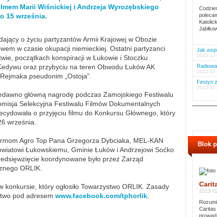
filmem Marii Wiśnickiej i Andrzeja Wyrozębskiego
Codzien
o 15 września.
polecam
Katolic
Jabłkow
adający o życiu partyzantów Armii Krajowej w Obozie
wem w czasie okupacji niemieckiej. Ostatni partyzanci
Jak wspi
2022-12-
wie, początkach konspiracji w Łukowie i Stoczku
Kedywu oraz przybyciu na teren Obwodu Łuków AK
Radiowa 
2022-12-
Rejmaka pseudonim „Ostoja”.
Festyn z
2022-11-
niedawno główną nagrodę podczas Zamojskiego Festiwalu
omisja Selekcyjna Festiwalu Filmów Dokumentalnych
ecydowała o przyjęciu filmu do Konkursu Głównego, który
26 września.
i firmom Agro Top Pana Grzegorza Dybciaka, MEL-KAN
Blok 
owiatowi Łukowskiemu, Gminie Łuków i Andrzejowi Soćko
edsięwzięcie koordynowane było przez Zarząd
cznego ORLIK.
Carit
w konkursie, który ogłosiło Towarzystwo ORLIK. Zasady
2023-02
ństwo pod adresem
www.facebook.com/tphorlik
.
Rozumie
Caritas
prowadz