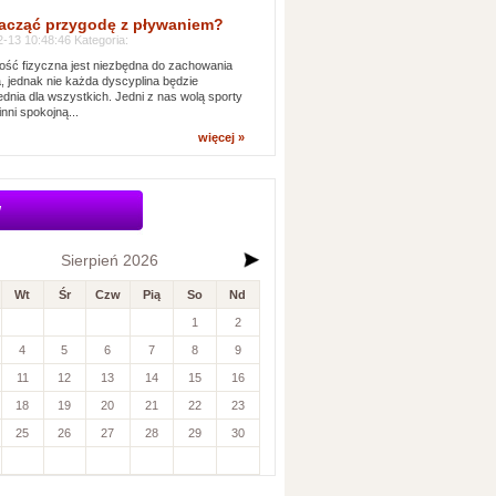
acząć przygodę z pływaniem?
-13 10:48:46 Kategoria:
ść fizyczna jest niezbędna do zachowania
, jednak nie każda dyscyplina będzie
dnia dla wszystkich. Jedni z nas wolą sporty
inni spokojną...
więcej »
w
Sierpień 2026
Wt
Śr
Czw
Pią
So
Nd
1
2
4
5
6
7
8
9
11
12
13
14
15
16
18
19
20
21
22
23
25
26
27
28
29
30