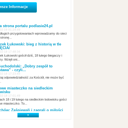
wsze Informacje
 strona portalu podlasie24.pl
02-19 01:24:49
ługich przygotowaniach wprowadzamy do sieci
stronę...
zek Łukowski: bieg z historią w tle
ĘCIA/
02-18 17:48:34
ek Łukowski gościł dziś, 18 lutego biegaczy i
zy. Wzięli oni...
uchodolski: „Dobry zespół to
tawa” - czyli...
02-18 17:23:45
siaj odpowiedzialność za Kościół, nie może być
.
we miasteczko na siedleckim
wisku
02-18 17:01:49
ach 18 i 19 lutego na siedleckim lodowisku gości
e miasteczko. To...
arafii...
Szopki i dekoracje świątecznie w siedleckich kościołach
Bożonarodzeniowe Szopki w kościele w Siemiatyczach, P
Pasterka 2020 I
chów: Zaśpiewali i zagrali o miłości
02-18 14:00:45
tego w Miejsko-Gminnym Ośrodku Kultury w
howie odbył się...