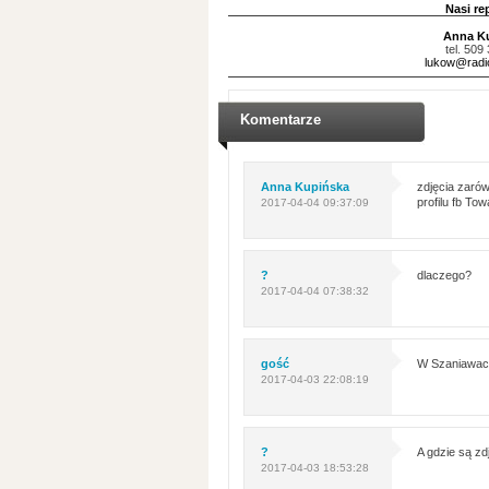
Nasi re
Anna K
tel. 509
lukow@radio
Komentarze
Anna Kupińska
zdjęcia zaró
profilu fb To
2017-04-04 09:37:09
?
dlaczego?
2017-04-04 07:38:32
gość
W Szaniawach 
2017-04-03 22:08:19
?
A gdzie są zd
2017-04-03 18:53:28