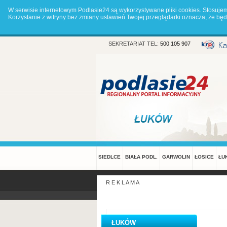
W serwisie internetowym Podlasie24 są wykorzystywane pliki cookies. Stosuje
Korzystanie z witryny bez zmiany ustawień Twojej przeglądarki oznacza, że 
SEKRETARIAT TEL:
500 105 907
SIEDLCE
BIAŁA PODL.
GARWOLIN
ŁOSICE
ŁU
R E K L A M A
ŁUKÓW