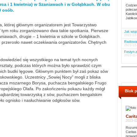
arca i 1 kwietnia) w Szaniawach i w Gołąbkach. W obu
Codzien
0 osób.
polecam
Katolic
Jabłkow
za, której głównym organizatorem jest Towarzystwo
W tym roku zorganizowano dwa takie spotkania. Pierwsze
Jak wspi
2022-12-
niawach, drugie – 1 kwietnia w szkole w Gołąbkach.
 przerosło nawet oczekiwania organizatorów. Chętnych
Radiowa 
2022-12-
Festyn z
2022-11-
dowiedzieć się wszystkiego na temat tych nocnych
rsztaty, podczas których można było sprawdzić czym
nich budki lęgowe. Głównym punktem był zaś pokaz sów
kowskiego. Uczestnicy „Sowiej Nocy” mogli z bliska
acza mszarnego Borysa, puchacza bengalskiego Frugo
uropejskiego Olafa. Po zakończeniu pokazu każdy mógł
Blok 
 najbardziej towarzyską z sów, puchaczem bengalskim
ło ognisko i nasłuchiwanie odgłosów sów.
Carit
2023-02
Rozumie
Caritas
prowadz