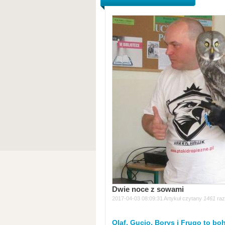
Dwie noce z sowami
2017-04-03 08:09:31 Artykuł czytany
1461
raz
Olaf, Gucio, Borys i Frugo to bo