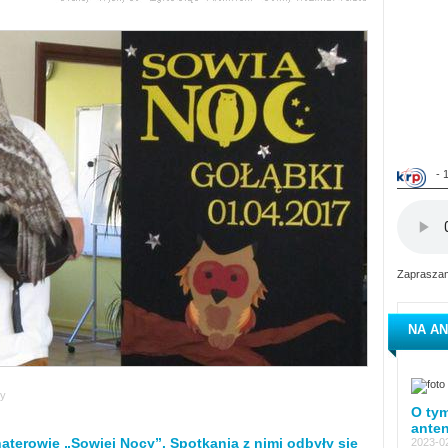
- 
Zapraszam
NA AN
y
O tym
ante
haterowie „Sowiej Nocy”. Spotkania z nimi odbyły się
2023-02