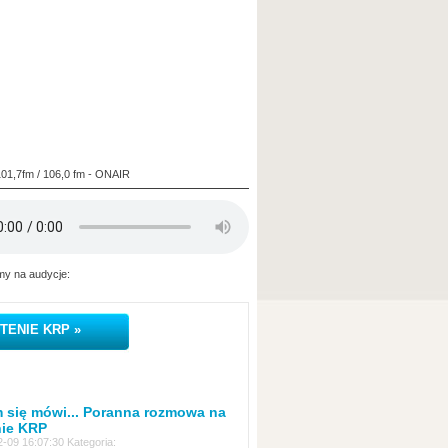
101,7fm / 106,0 fm - ONAIR
y na audycje:
TENIE KRP »
 się mówi... Poranna rozmowa na
nie KRP
-09 16:07:30 Kategoria: