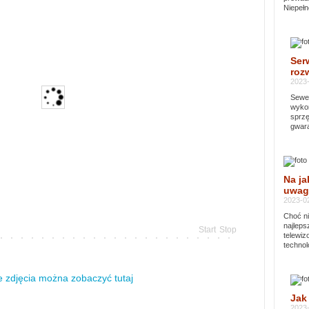
Niepełn
Ser
rozw
2023-
Sewer
wykor
sprzę
gwara
Na ja
uwag
2023-02
Choć ni
najleps
Start
Stop
telewi
technol
 zdjęcia można zobaczyć tutaj
Jak
2023-