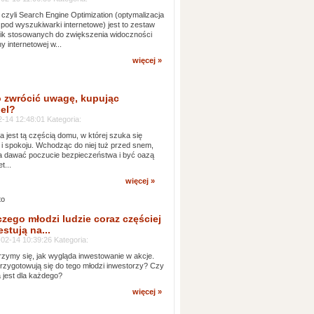
czyli Search Engine Optimization (optymalizacja
 pod wyszukiwarki internetowe) jest to zestaw
ik stosowanych do zwiększenia widoczności
ny internetowej w...
więcej »
 zwrócić uwagę, kupując
el?
-14 12:48:01 Kategoria:
ia jest tą częścią domu, w której szuka się
 i spokoju. Wchodząc do niej tuż przed snem,
 dawać poczucie bezpieczeństwa i być oazą
t...
więcej »
czego młodzi ludzie coraz częściej
stują na...
02-14 10:39:26 Kategoria:
rzymy się, jak wygląda inwestowanie w akcje.
rzygotowują się do tego młodzi inwestorzy? Czy
a jest dla każdego?
więcej »