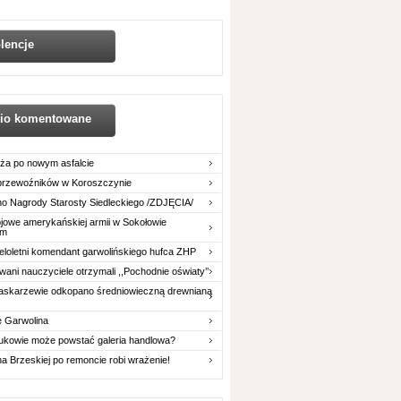
lencje
nio komentowane
ża po nowym asfalcie
 przewoźników w Koroszczynie
o Nagrody Starosty Siedleckiego /ZDJĘCIA/
owe amerykańskiej armii w Sokołowie
im
eloletni komendant garwolińskiego hufca ZHP
ani nauczyciele otrzymali ,,Pochodnie oświaty’’
askarzewie odkopano średniowieczną drewnianą
e Garwolina
ukowie może powstać galeria handlowa?
na Brzeskiej po remoncie robi wrażenie!