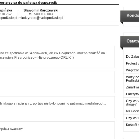
porterzy są do państwa dyspozycji:
upińska
|
Sławomir Karczewski
 310 762
|
tel. 500 106 003
Kondo
podlasie.pl
|
miedzyrzec@radiopodlasie.pl
Ostat
wno ze spotkania w Szaniawach, jak i w Gołąbkach, można znaleźć na
Do Zabu
warzystwa Przyrodniczo - Historycznego ORLIK :)
Protest
Wręczon
Wozy boj
Podlask
Zmarł wi
Emerytow
Czy w Ł
nikogo z radia ani z portalu nie było; pomimo patronatu medialnego....
drogę?
600-leci
Czy w Ł
Kościół 
jęcia z szaniaw