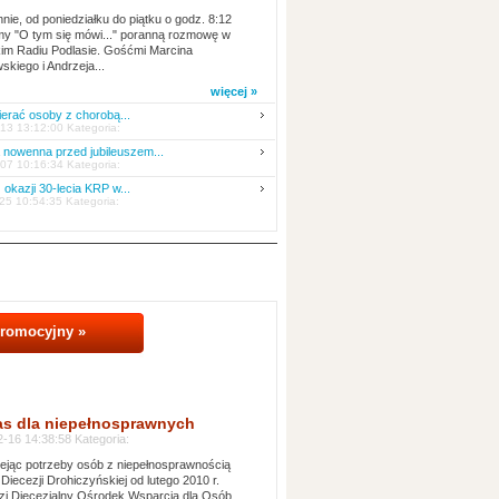
nie, od poniedziałku do piątku o godz. 8:12
y "O tym się mówi..." poranną rozmowę w
kim Radiu Podlasie. Gośćmi Marcina
skiego i Andrzeja...
więcej »
erać osoby z chorobą...
13 13:12:00 Kategoria:
nowenna przed jubileuszem...
07 10:16:34 Kategoria:
 okazji 30-lecia KRP w...
25 10:54:35 Kategoria:
promocyjny »
as dla niepełnosprawnych
-16 14:38:58 Kategoria:
jąc potrzeby osób z niepełnosprawnością
 Diecezji Drohiczyńskiej od lutego 2010 r.
i Diecezjalny Ośrodek Wsparcia dla Osób