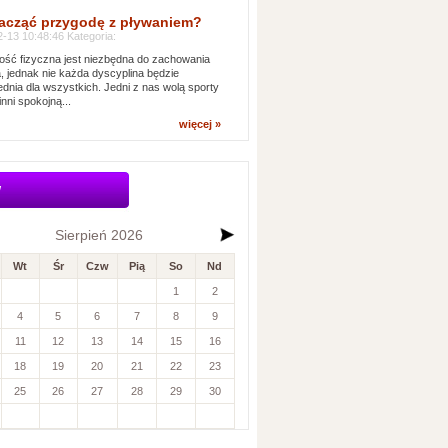
acząć przygodę z pływaniem?
-13 10:48:46 Kategoria:
ść fizyczna jest niezbędna do zachowania
, jednak nie każda dyscyplina będzie
dnia dla wszystkich. Jedni z nas wolą sporty
inni spokojną...
więcej »
w
Sierpień 2026
Wt
Śr
Czw
Pią
So
Nd
1
2
4
5
6
7
8
9
11
12
13
14
15
16
18
19
20
21
22
23
25
26
27
28
29
30