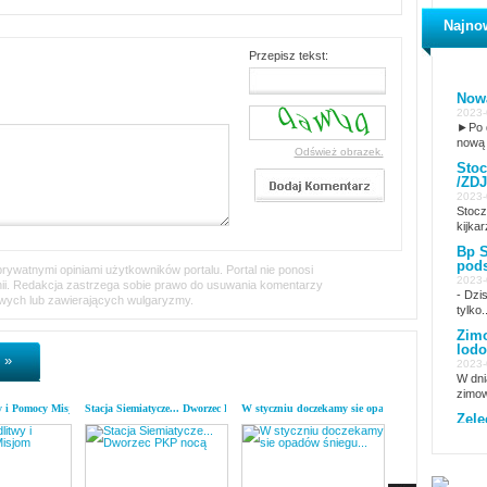
Najno
Przepisz tekst:
Nowa
2023-
►Po d
nową 
Odśwież obrazek.
Stoc
/ZDJ
2023-
Stocz
kijkar
Bp S
pods
ywatnymi opiniami użytkowników portalu. Portal nie ponosi
2023-
inii. Redakcja zastrzega sobie prawo do usuwania komentarzy
- Dzi
iwych lub zawierających wulgaryzmy.
tylko..
Zimo
lodo
 »
2023-
W dni
zimow
y i Pomocy Misjom
Stacja Siemiatycze... Dworzec PKP nocą
W styczniu doczekamy sie opadów śniegu...
List z kodymskiej p
Żele
2023-
15 lu
Żelec