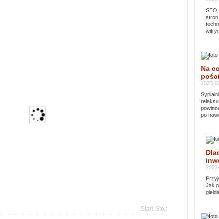
SEO, 
stron
techn
witry
Na co
pości
2023-02
Sypialn
relaksu
powinna
po nawe
Dla
inwe
2023-
Przyj
Jak p
giełd
Start
Stop