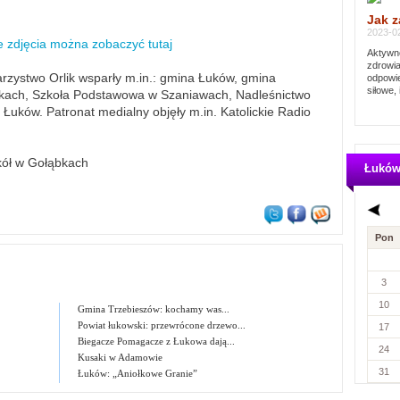
Jak z
2023-02
 zdjęcia można zobaczyć tutaj
Aktywno
zdrowia
arzystwo Orlik wsparły m.in.: gmina Łuków, gmina
odpowie
siłowe, 
bkach, Szkoła Podstawowa w Szaniawach, Nadleśnictwo
Łuków. Patronat medialny objęły m.in. Katolickie Radio
kół w Gołąbkach
Łukó
Pon
3
10
Gmina Trzebieszów: kochamy was...
Powiat łukowski: przewrócone drzewo...
17
Biegacze Pomagacze z Łukowa dają...
24
Kusaki w Adamowie
31
Łuków: „Aniołkowe Granie”