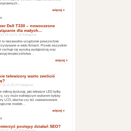
osprawnych...
więcej »
wer Dell T330 – nowoczesne
iązanie dla małych...
02-16 12:21:10 Kategoria:
 to niezawodne urządzenie powszechnie
zystywane w wielu firmach. Przede wszystkim
t cechuje się wysoką wydajnością oraz
ncją bezpieczeństwa...
więcej »
kie telewizory warto zwrócić
ę?
-16 11:25:20 Kategoria:
e milkną dyskusję, jaki telewizor LED byłby
zy, czy może trafniejszym wyborem byłyby
zory LCD, plazma czy też zaawansowane
ogicznie modele....
więcej »
 mierzyć postępy działań SEO?
02-15 11:06:39 Kategoria: