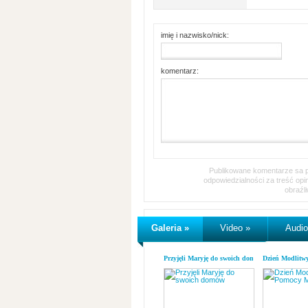
imię i nazwisko/nick:
komentarz:
Publikowane komentarze sa pr
odpowiedzialności za treść op
obraźl
Galeria »
Video »
Audio
Przyjęli Maryję do swoich domów
Dzień Modlitw