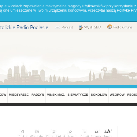
my je w celach zapewnienia maksymalnej wygody użytkowników przy korzystaniu z 
będą one umieszczane w Twoim urządzeniu końcowym. Przeczytaj naszą
Politykę Pr
KÓW
MIĘDZYRZEC
RADZYŃ
MIŃSK MAZ.
SIEMIATYCZE
SOKOŁÓW
WĘGRÓW
REGI