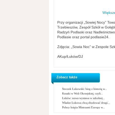
Większe
Przy organizacji „Sowiej Nocy” Tow
Trzebieszów, Zespół Szkół w Gołą
Radzyń Podlaski oraz Nadleśnictwo 
Podlasie oraz portal podlasie24.
Zdjęcia: „Sowia Noc” w Zespole Sz
AKup/Łuków/DJ
Zobacz także
Stoczek Łukowski: bieg z historią w...
Kusaki w Woli Okrzejskiej, czyli...
Łuków: nowa wystawa w szkolnej...
Władze Łukowa chcą zbudować drugi...
Polscy księża Mistrzami Europy w...