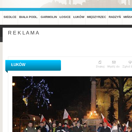
SIEDLCE
BIAŁA PODL.
GARWOLIN
ŁOSICE
ŁUKÓW
MIĘDZYRZEC
RADZYŃ
MIŃS
R E K L A M A
ŁUKÓW