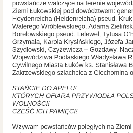
powstańcze walczące na terenie wojewódz
Ziemi Łukowskiej pod dowództwem: gener
Heydenreicha (Heidenreicha) pseud. Kruk
Walerego Wróblewskiego, Adama Zielińsk
Borelowskiego pseud. Lelewel, Tytusa O’
Grzymała, Karola Krysińskiego, Józefa J
Szydłowski, Czyżewicza – Gozdawy, Nacz
Województwa Podlaskiego Władysława Ra
Cywilnego Miasta Łuków ks. Stanisława 
Zakrzewskiego szlachcica z Ciechomina o
STAŃCIE DO APELU!
KTÓRYCH OFIARA PRZYWIODŁA POL
WOLNOŚCI!
CZEŚĆ ICH PAMIĘCI!
Wzywam powstańców poległych na Ziemi 