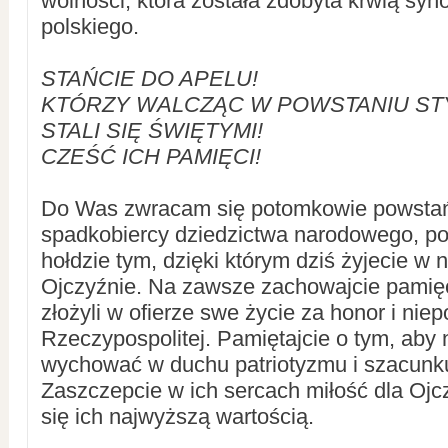
wolności, która została zdobyta krwią syn
polskiego.
STAŃCIE DO APELU!
KTÓRZY WALCZĄC W POWSTANIU S
STALI SIĘ ŚWIĘTYMI!
CZEŚĆ ICH PAMIĘCI!
Do Was zwracam się potomkowie powstań
spadkobiercy dziedzictwa narodowego, po
hołdzie tym, dzięki którym dziś żyjecie w n
Ojczyźnie. Na zawsze zachowajcie pamięć 
złożyli w ofierze swe życie za honor i nie
Rzeczypospolitej. Pamiętajcie o tym, aby
wychować w duchu patriotyzmu i szacunku d
Zaszczepcie w ich sercach miłość dla Ojcz
się ich najwyższą wartością.