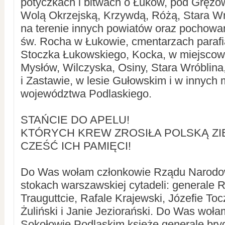
potyczkach i bitwach o Łuków, pod Gręzó
Wolą Okrzejską, Krzywdą, Różą, Stara Wr
na terenie innych powiatów oraz pochow
św. Rocha w Łukowie, cmentarzach paraf
Stoczka Łukowskiego, Kocka, w miejscow
Mysłów, Wilczyska, Osiny, Stara Wróblin
i Zastawie, w lesie Gułowskim i w innych
województwa Podlaskiego.
STAŃCIE DO APELU!
KTÓRYCH KREW ZROSIŁA POLSKĄ ZI
CZEŚĆ ICH PAMIĘCI!
Do Was wołam członkowie Rządu Narodow
stokach warszawskiej cytadeli: generale 
Trauguttcie, Rafale Krajewski, Józefie To
Żuliński i Janie Jeziorański. Do Was woła
Sokołowie Podlaskim księże generale bry