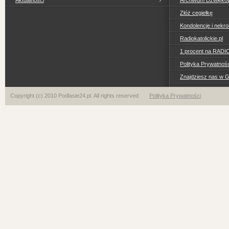
Aktualności
Archiwum Dzwiękó
Złóż cegiełkę
Kondolencje i nekro
Radiokatolickie.pl
1 procent na RADI
Polityka Prywatno
Znajdziesz nas w 
Copyright (c) 2010 Podlasie24.pl. All rights reserved
Polityka Prywatności