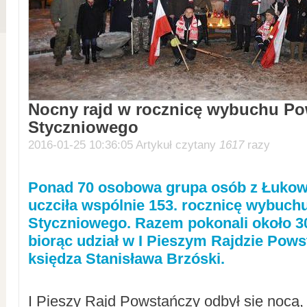
Nocny rajd w rocznicę wybuchu Po
Styczniowego
2016-01-25 10:36:05 Artykuł czytany
1617
razy
Ponad 70 osobowa grupa osób z Łukow
uczciła wspólnie 153. rocznicę wybuch
Styczniowego. Razem pokonali około 3
biorąc udział w I Pieszym Rajdzie Pow
księdza Stanisława Brzóski.
I Pieszy Rajd Powstańczy odbył się nocą,