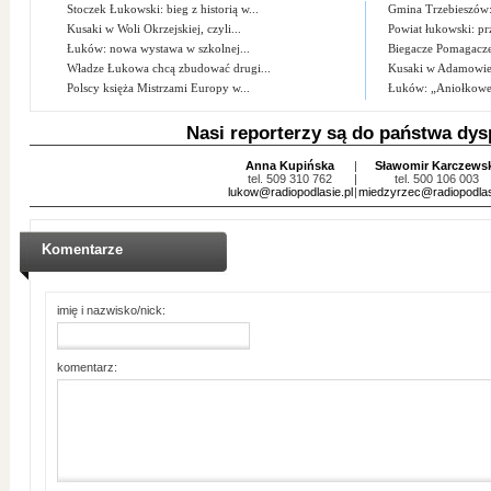
Stoczek Łukowski: bieg z historią w...
Gmina Trzebieszów:
Kusaki w Woli Okrzejskiej, czyli...
Powiat łukowski: pr
Łuków: nowa wystawa w szkolnej...
Biegacze Pomagacze
Władze Łukowa chcą zbudować drugi...
Kusaki w Adamowi
Polscy księża Mistrzami Europy w...
Łuków: „Aniołkowe
Nasi reporterzy są do państwa dys
Anna Kupińska
|
Sławomir Karczews
tel. 509 310 762
|
tel. 500 106 003
lukow@radiopodlasie.pl
|
miedzyrzec@radiopodlas
Komentarze
imię i nazwisko/nick:
komentarz: