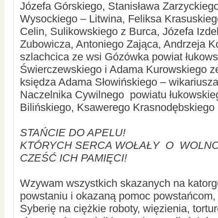
Józefa Górskiego, Stanisława Zarzyckiego 
Wysockiego – Litwina, Feliksa Krasuskieg
Celin, Sulikowskiego z Burca, Józefa Izd
Zubowicza, Antoniego Zająca, Andrzeja K
szlachcica ze wsi Gózówka powiat łukows
Świerczewskiego i Adama Kurowskiego z
księdza Adama Słowińskiego – wikariusz
Naczelnika Cywilnego powiatu łukowskie
Bilińskiego, Ksawerego Krasnodębskiego 
STAŃCIE DO APELU!
KTÓRYCH SERCA WOŁAŁY O WOLNO
CZEŚĆ ICH PAMIĘCI!
Wzywam wszystkich skazanych na katorgę
powstaniu i okazaną pomoc powstańcom, 
Syberię na ciężkie roboty, więzienia, tort