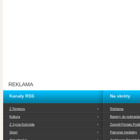
REKLAMA
Kanały RSS
Na skróty
Z Regionu
Reklama
Kultura
Banery do pobrania
Z życia Kościoła
Zespół Portalu Podl
Sport
Patronat medialny