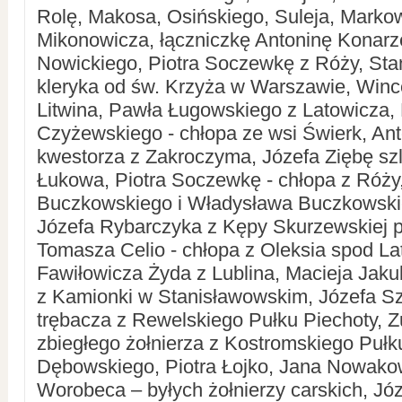
Rolę, Makosa, Osińskiego, Suleja, Marko
Mikonowicza, łączniczkę Antoninę Konarz
Nowickiego, Piotra Soczewkę z Róży, Sta
kleryka od św. Krzyża w Warszawie, Winc
Litwina, Pawła Ługowskiego z Latowicza,
Czyżewskiego - chłopa ze wsi Świerk, An
kwestorza z Zakroczyma, Józefa Ziębę sz
Łukowa, Piotra Soczewkę - chłopa z Róży
Buczkowskiego i Władysława Buczkowski
Józefa Rybarczyka z Kępy Skurzewskiej p
Tomasza Celio - chłopa z Oleksia spod La
Fawiłowicza Żyda z Lublina, Macieja Jak
z Kamionki w Stanisławowskim, Józefa Sz
trębacza z Rewelskiego Pułku Piechoty, 
zbiegłego żołnierza z Kostromskiego Pułk
Dębowskiego, Piotra Łojko, Jana Nowako
Worobeca – byłych żołnierzy carskich, Jó