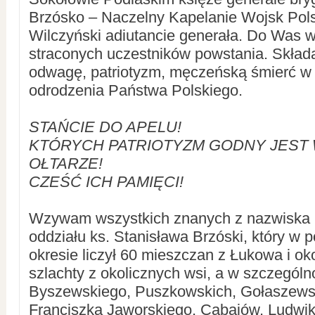
Brzósko – Naczelny Kapelanie Wojsk Pols
Wilczyński adiutancie generała. Do Was 
straconych uczestników powstania. Skła
odwagę, patriotyzm, męczeńską śmierć w i
odrodzenia Państwa Polskiego.
STAŃCIE DO APELU!
KTÓRYCH PATRIOTYZM GODNY JEST 
OŁTARZE!
CZEŚĆ ICH PAMIĘCI!
Wzywam wszystkich znanych z nazwiska i
oddziału ks. Stanisława Brzóski, który w
okresie liczył 60 mieszczan z Łukowa i ok
szlachty z okolicznych wsi, a w szczególn
Byszewskiego, Puszkowskich, Gołaszewsk
Franciszka Jaworskiego, Cabajów, Ludwi