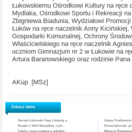
Łukowskiemu Ośrodkowi Kultury na ręce d
Mydlaka, Ośrodkowi Sportu i Rekreacji na
Zbigniewa Biadunia, Wydziałowi Promocji
Łuków na ręce naczelnik Anny Kicińskiej,
Gospodarki Komunalnej, Ochrony Środowi
Właścicielskiego na ręce naczelnik Agnie
uczniom Gimnazjum nr 2 w Łukowie na rę
Artura Baranowskiego oraz rodzinie Pana
AKup [MSz]
Zobacz także
Stoczek Łukowski: bieg z historią w...
Gmina Trzebieszów:
Kusaki w Woli Okrzejskiej, czyli...
Powiat łukowski: pr
Łuków: nowa wystawa w szkolnej...
Biegacze Pomagacze