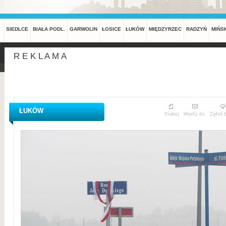
SIEDLCE
BIAŁA PODL.
GARWOLIN
ŁOSICE
ŁUKÓW
MIĘDZYRZEC
RADZYŃ
MIŃS
R E K L A M A
ŁUKÓW