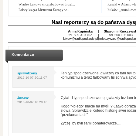
Władze Łukowa chcą zbudować drugi...
Kusaki w Adamowi
Polscy księża Mistrzami Europy w...
Łuków: „Aniołkowe
Nasi reporterzy są do państwa dys
Anna Kupińska
|
Sławomir Karczews
tel. 509 310 762
|
tel. 500 106 003
lukow@radiopodlasie.pl
|
miedzyrzec@radiopodlas
Komentarze
sprawdzony
Ten typ spod czerwonej gwiazdy co tam był 
komunizmu a teraz farbowany lis zgrywających
2016-10-07 20:11:07
Jonasz
Cytat : I typ spod czerwonej gwiazdy też tam b
2016-10-07 18:20:10
Kogo "kolego" macie na myśli ? Łatwo obraż
słowa. Sprawdźcie Kolego historię swej rodziny
"przekonaniach".
Życzę, by byli sami bohaterowicze....