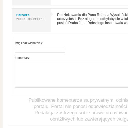
Harcerze
Podziękowania dla Pana Roberta Wysokińskieg
uroczystości. Bez niego nie odbyłaby się w ta
2016-10-03 19:41:10
postać Druha Jana Dębskiego inspirowała wi
imię i nazwisko/nick:
komentarz:
Publikowane komentarze sa prywatnymi opini
portalu. Portal nie ponosi odpowiedzialności 
Redakcja zastrzega sobie prawo do usuwa
obraźliwych lub zawierających wulg