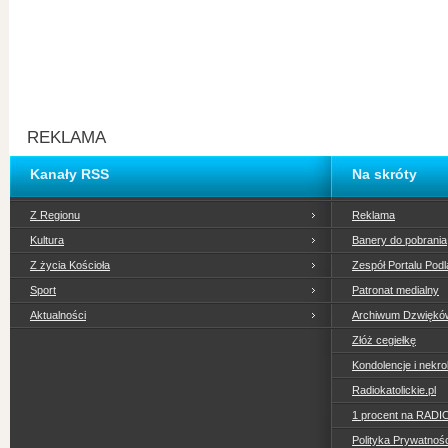
REKLAMA
Kanały RSS
Na skróty
Z Regionu
Reklama
Kultura
Banery do pobrania
Z życia Kościoła
Zespół Portalu Podl
Sport
Patronat medialny
Aktualności
Archiwum Dzwiękó
Złóż cegiełkę
Kondolencje i nekro
Radiokatolickie.pl
1 procent na RADI
Polityka Prywatno