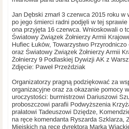
Jan Dębski zmarł 3 czerwca 2015 roku w w
po jego śmierci radni podjęli w tej sprawi
ona przyjęta 16 czerwca. Wnioskowali o t
Światowy Związek Żołnierzy Armii Krajow
Hufiec Łuków, Towarzystwo Przyrodniczo –
oraz Światowy Związek Żołnierzy Armii K
Żołnierzy 9 Podlaskiej Dywizji AK z Wars
Zdjęcie: Paweł Przeździak
Organizatorzy pragną podziękować za ws
organizacyjne oraz za okazanie pomocy 
uroczystości: burmistrzowi Dariuszowi Sz
proboszczowi parafii Podwyższenia Krzyż
prałatowi Tadeuszowi Dziędze, Komendzie
na ręce komendanta Ryszarda Szklarza, 
Miejskich na ręce dyrektora Marka Wiącki