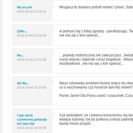
No,no,nie
Mrugacz to dopiero potrafi mówić i pisać. Szk
2016-10-04 23:18:41
@No...
w jednym się z tobą zgodzę - parafrazując: Tw
nie ma się z kim spierać...
2016-10-04 22:50:53
No...
....prawdy historycznej nie zakrzyczysz , świ
coraz więcej i legendy coraz bogatsze . Was
2016-10-04 21:03:38
wizytówkami , nie ma się z kim spierać...
Ad No..
Masz człowieku problem trudny wręcz do okreś
co o wychowaniu czy honorze tam kto mówił?
2016-10-04 18:23:04
Panie Janie! Dla Pana cześć i szacunek. Czu
I typ spod
A ja widziałem, że i piewca komunizmu się tam
czerwonej gwiazdy
władzę ludową i bił jej pokłony a teraz patri
też tam był
każdy może przyjść.
2016-10-04 16:03:59