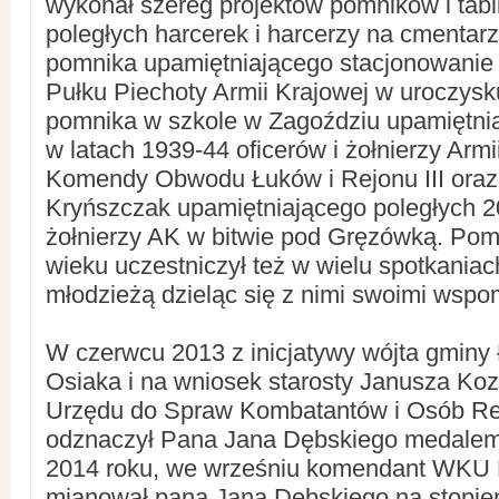
wykonał szereg projektów pomników i tabl
poległych harcerek i harcerzy na cmentar
pomnika upamiętniającego stacjonowanie 
Pułku Piechoty Armii Krajowej w uroczysk
pomnika w szkole w Zagoździu upamiętni
w latach 1939-44 oficerów i żołnierzy Armi
Komendy Obwodu Łuków i Rejonu III oraz
Kryńszczak upamiętniającego poległych 2
żołnierzy AK w bitwie pod Gręzówką. Po
wieku uczestniczył też w wielu spotkaniach
młodzieżą dzieląc się z nimi swoimi wspo
W czerwcu 2013 z inicjatywy wójta gminy
Osiaka i na wniosek starosty Janusza Koz
Urzędu do Spraw Kombatantów i Osób R
odznaczył Pana Jana Dębskiego medalem
2014 roku, we wrześniu komendant WKU 
mianował pana Jana Dębskiego na stopień