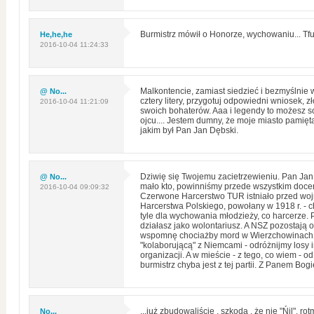
He,he,he
Burmistrz mówił o Honorze, wychowaniu... Tfu
2016-10-04 11:24:33
@ No...
Malkontencie, zamiast siedzieć i bezmyślnie w
cztery litery, przygotuj odpowiedni wniosek, zł
2016-10-04 11:21:09
swoich bohaterów. Aaa i legendy to możesz s
ojcu.... Jestem dumny, że moje miasto pamię
jakim był Pan Jan Dębski.
@ No...
Dziwię się Twojemu zacietrzewieniu. Pan Jan 
mało kto, powinniśmy przede wszystkim doce
2016-10-04 09:09:32
Czerwone Harcerstwo TUR istniało przed woj
Harcerstwa Polskiego, powołany w 1918 r. - ch
tyle dla wychowania młodzieży, co harcerze. P
działasz jako wolontariusz. A NSZ pozostają 
wspomnę chociażby mord w Wierzchowinach,
"kolaborującą" z Niemcami - odróżnijmy losy 
organizacji. A w mieście - z tego, co wiem - od 
burmistrz chyba jest z tej partii. Z Panem Bog
No...
...już zbudowaliście , szkoda , że nie "Ńil", ro