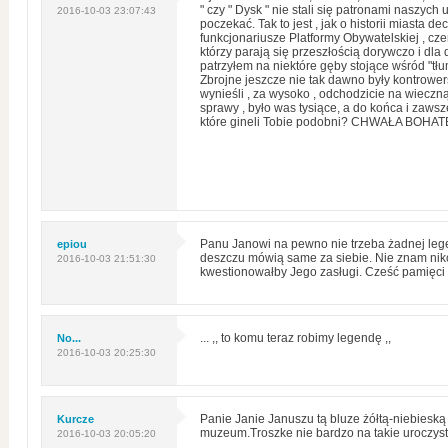
" czy " Dysk " nie stali się patronami naszych 
2016-10-03 23:07:43
poczekać. Tak to jest , jak o historii miasta de
funkcjonariusze Platformy Obywatelskiej , cze
którzy parają się przeszłością dorywczo i dla
patrzyłem na niektóre gęby stojące wśród "tł
Zbrojne jeszcze nie tak dawno były kontrowe
wynieśli , za wysoko , odchodzicie na wieczn
sprawy , było was tysiące, a do końca i zawsz
które gineli Tobie podobni? CHWAŁA BOHAT
epiou
Panu Janowi na pewno nie trzeba żadnej lege
deszczu mówią same za siebie. Nie znam niko
2016-10-03 21:51:30
kwestionowałby Jego zasługi. Cześć pamięci
No...
... ,, to komu teraz robimy legendę ,,
2016-10-03 20:25:30
Kurcze
Panie Janie Januszu tą bluze żółtą-niebiesk
muzeum.Troszke nie bardzo na takie uroczyst
2016-10-03 20:05:20