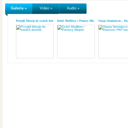
Galeria »
Video »
Audio »
Przyjęli Maryję do swoich domów
Dzień Modlitwy i Pomocy Misjom
Stacja Siemiatycze... D