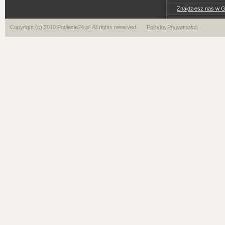
Znajdziesz nas w 
Copyright (c) 2010 Podlasie24.pl. All rights reserved
Polityka Prywatności