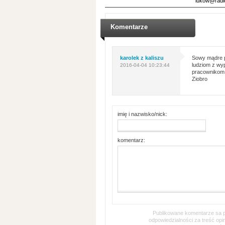
lukow@radio
Komentarze
karolek z kaliszu
Sowy mądre pt
ludziom z wyp
2016-04-04 10:23:44
pracownikom n
Ziobro
imię i nazwisko/nick:
komentarz:
Publikowane komentarze sa pr
odpowiedzialności za treść op