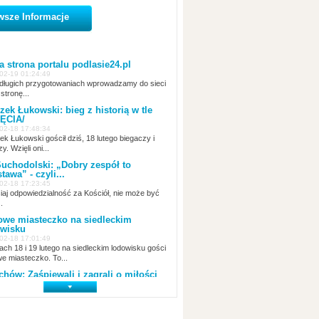
wsze Informacje
 strona portalu podlasie24.pl
02-19 01:24:49
ługich przygotowaniach wprowadzamy do sieci
stronę...
zek Łukowski: bieg z historią w tle
ĘCIA/
02-18 17:48:34
ek Łukowski gościł dziś, 18 lutego biegaczy i
zy. Wzięli oni...
uchodolski: „Dobry zespół to
tawa” - czyli...
02-18 17:23:45
siaj odpowiedzialność za Kościół, nie może być
.
we miasteczko na siedleckim
wisku
02-18 17:01:49
ach 18 i 19 lutego na siedleckim lodowisku gości
e miasteczko. To...
chów: Zaśpiewali i zagrali o miłości
02-18 14:00:45
tego w Miejsko-Gminnym Ośrodku Kultury w
howie odbył się...