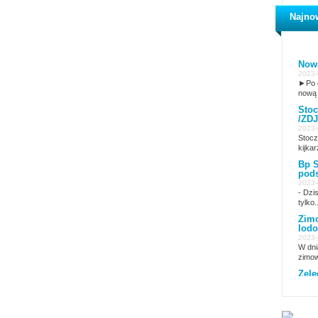
Najno
Nowa
2023-
►Po d
nową 
Stoc
/ZDJ
2023-
Stocz
kijkar
Bp S
pods
2023-
- Dzi
tylko..
Zimo
lodo
2023-
W dni
zimow
Żele
2023-
15 lu
Żelec