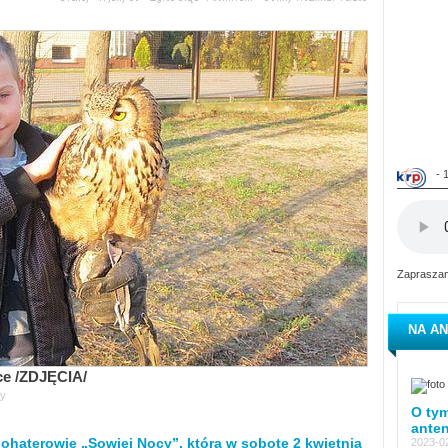
- 
Zapraszam
NA AN
e /ZDJĘCIA/
y
O tym
ante
bohaterowie „Sowiej Nocy”, która w sobotę 2 kwietnia
2023-02