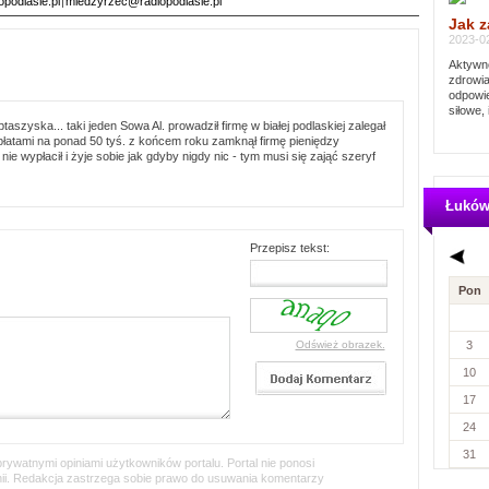
podlasie.pl
|
miedzyrzec@radiopodlasie.pl
Jak z
2023-02
Aktywno
zdrowia
odpowie
siłowe, 
aszyska... taki jeden Sowa Al. prowadził firmę w białej podlaskiej zalegał
łatami na ponad 50 tyś. z końcem roku zamknął firmę pieniędzy
ie wypłacił i żyje sobie jak gdyby nigdy nic - tym musi się zająć szeryf
Łukó
Przepisz tekst:
Pon
Odśwież obrazek.
3
10
17
24
31
ywatnymi opiniami użytkowników portalu. Portal nie ponosi
inii. Redakcja zastrzega sobie prawo do usuwania komentarzy