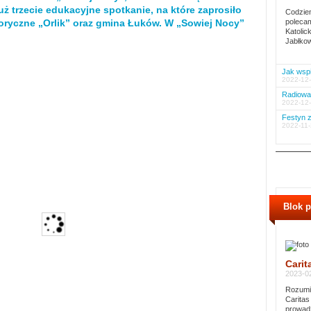
uż trzecie edukacyjne spotkanie, na które zaprosiło
Codzien
oryczne „Orlik” oraz gmina Łuków. W „Sowiej Nocy”
polecam
Katolic
Jabłkow
Jak wspi
2022-12-
Radiowa 
2022-12-
Festyn z
2022-11-
Blok 
Carit
2023-02
Rozumie
Caritas
prowadz