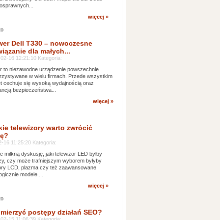
osprawnych...
więcej »
wer Dell T330 – nowoczesne
iązanie dla małych...
02-16 12:21:10 Kategoria:
 to niezawodne urządzenie powszechnie
zystywane w wielu firmach. Przede wszystkim
t cechuje się wysoką wydajnością oraz
ncją bezpieczeństwa...
więcej »
kie telewizory warto zwrócić
ę?
-16 11:25:20 Kategoria:
e milkną dyskusję, jaki telewizor LED byłby
zy, czy może trafniejszym wyborem byłyby
zory LCD, plazma czy też zaawansowane
ogicznie modele....
więcej »
 mierzyć postępy działań SEO?
02-15 11:06:39 Kategoria: