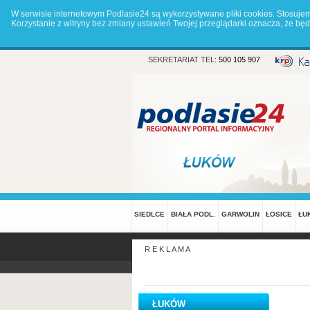
W serwisie internetowym Podlasie24 są wykorzystywane pliki cookies. Stosuje
Korzystanie z witryny bez zmiany ustawień Twojej przeglądarki oznacza, że 
SEKRETARIAT TEL:
500 105 907
SIEDLCE
BIAŁA PODL.
GARWOLIN
ŁOSICE
ŁU
R E K L A M A
ŁUKÓW