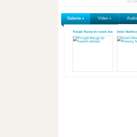
obraźl
Galeria »
Video »
Audio
Przyjęli Maryję do swoich domów
Dzień Modlitw