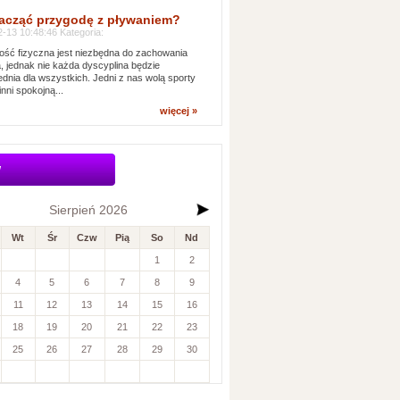
acząć przygodę z pływaniem?
-13 10:48:46 Kategoria:
ść fizyczna jest niezbędna do zachowania
, jednak nie każda dyscyplina będzie
dnia dla wszystkich. Jedni z nas wolą sporty
inni spokojną...
więcej »
w
Sierpień 2026
Wt
Śr
Czw
Pią
So
Nd
1
2
4
5
6
7
8
9
11
12
13
14
15
16
18
19
20
21
22
23
25
26
27
28
29
30