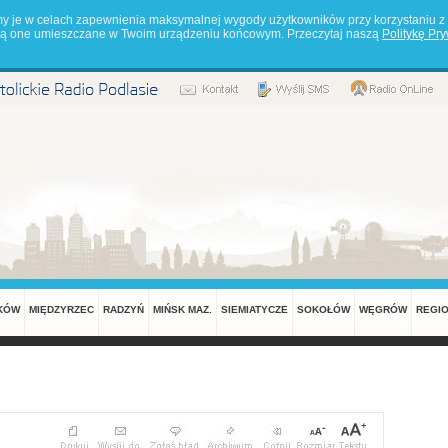
my je w celach zapewnienia maksymalnej wygody użytkowników przy korzystaniu z 
będą one umieszczane w Twoim urządzeniu końcowym. Przeczytaj naszą
Politykę Pr
KÓW
MIĘDZYRZEC
RADZYŃ
MIŃSK MAZ.
SIEMIATYCZE
SOKOŁÓW
WĘGRÓW
REGI