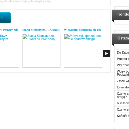
iwych lub zawierających wulgaryzmy.
Kondo
 »
y i Pomocy Misjom
Stacja Siemiatycze... Dworzec PKP nocą
W styczniu doczekamy sie opadów śniegu...
List z kodymskiej p
Ostat
Do Zabu
Protest
Wręczon
Wozy boj
Podlask
Zmarł wi
Emerytow
Czy w Ł
drogę?
600-leci
Czy w Ł
Kościół 