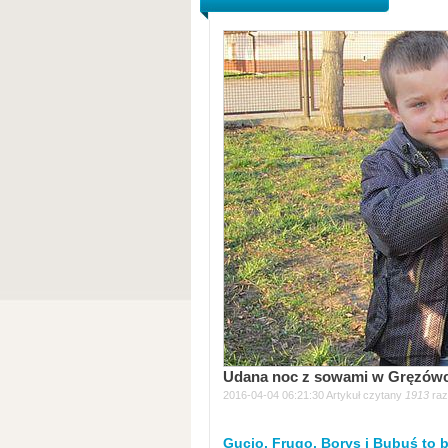
Udana noc z sowami w Gręzówc
2016-04-04 06:21:30 Artykuł czytany
1913
raz
Gucio, Frugo, Borys i Bubuś to 