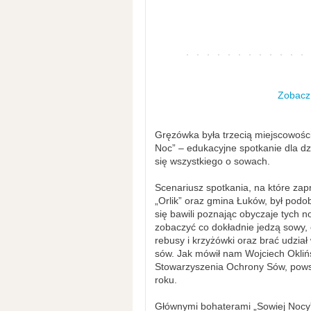
Zobacz 
Gręzówka była trzecią miejscowości
Noc” – edukacyjne spotkanie dla dz
się wszystkiego o sowach.
Scenariusz spotkania, na które zap
„Orlik” oraz gmina Łuków, był podob
się bawili poznając obyczaje tych
zobaczyć co dokładnie jedzą sowy
rebusy i krzyżówki oraz brać udzia
sów. Jak mówił nam Wojciech Okliń
Stowarzyszenia Ochrony Sów, powst
roku.
Głównymi bohaterami „Sowiej Nocy”