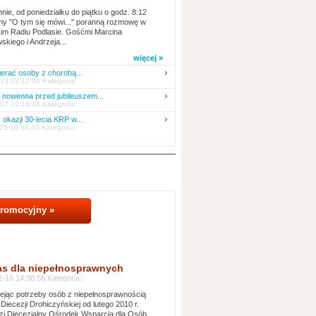
nie, od poniedziałku do piątku o godz. 8:12
y "O tym się mówi..." poranną rozmowę w
kim Radiu Podlasie. Gośćmi Marcina
skiego i Andrzeja...
więcej »
erać osoby z chorobą...
13 13:12:00 Kategoria:
nowenna przed jubileuszem...
07 10:16:34 Kategoria:
 okazji 30-lecia KRP w...
25 10:54:35 Kategoria:
promocyjny »
as dla niepełnosprawnych
-16 14:38:58 Kategoria:
jąc potrzeby osób z niepełnosprawnością
 Diecezji Drohiczyńskiej od lutego 2010 r.
i Diecezjalny Ośrodek Wsparcia dla Osób