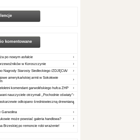
lencje
arafii...
Szopki i dekoracje świątecznie w siedleckich kościołach
Pasterka 2020 I
Bożonarodzeniowe Szop
nio komentowane
ża po nowym asfalcie
 przewoźników w Koroszczynie
o Nagrody Starosty Siedleckiego /ZDJĘCIA/
owe amerykańskiej armii w Sokołowie
im
eloletni komendant garwolińskiego hufca ZHP
ani nauczyciele otrzymali ,,Pochodnie oświaty’’
askarzewie odkopano średniowieczną drewnianą
e Garwolina
ukowie może powstać galeria handlowa?
na Brzeskiej po remoncie robi wrażenie!