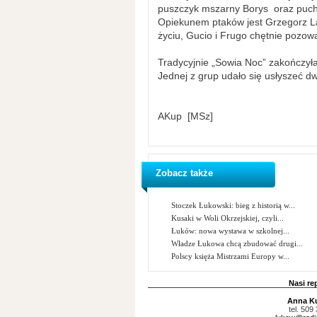
puszczyk mszarny Borys oraz pucha
Opiekunem ptaków jest Grzegorz Las
życiu, Gucio i Frugo chętnie pozowa
Tradycyjnie „Sowia Noc” zakończył
Jednej z grup udało się usłyszeć d
AKup [MSz]
Zobacz także
Stoczek Łukowski: bieg z historią w...
Kusaki w Woli Okrzejskiej, czyli...
Łuków: nowa wystawa w szkolnej...
Władze Łukowa chcą zbudować drugi...
Polscy księża Mistrzami Europy w...
Nasi re
Anna K
tel. 509