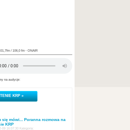
101,7fm / 106,0 fm - ONAIR
y na audycje:
TENIE KRP »
 się mówi... Poranna rozmowa na
nie KRP
-09 16:07:30 Kategoria: