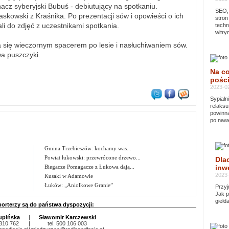
cz syberyjski Bubuś - debiutujący na spotkaniu.
SEO, 
kowski z Kraśnika. Po prezentacji sów i opowieści o ich
stron
li do zdjęć z uczestnikami spotkania.
techn
witry
a się wieczornym spacerem po lesie i nasłuchiwaniem sów.
wa puszczyki.
Na co
pości
2023-02
Sypialn
relaksu
powinna
po nawe
Gmina Trzebieszów: kochamy was...
Powiat łukowski: przewrócone drzewo...
Dla
Biegacze Pomagacze z Łukowa dają...
inwe
2023-
Kusaki w Adamowie
Łuków: „Aniołkowe Granie”
Przyj
Jak p
giełd
porterzy są do państwa dyspozycji:
upińska
|
Sławomir Karczewski
 310 762
|
tel. 500 106 003