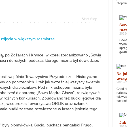
Niepełn
Start
Stop
Ser
rozw
2023-
zdjęcia w większym rozmiarze
Sewer
wykor
sprzę
gwara
ą, po Żdżarach i Krynce, w której zorganizowano „Sowią
ieci i dorosłych, podczas którego można był dowiedzieć
Na ja
rosili wspólnie Towarzystwo Przyrodniczo - Historyczne
uwag
ny do poprzednich. I tak jak wcześniej wszyscy świetnie
2023-02
 nocnych drapieżników. Pod mikroskopem można było
Choć ni
, obejrzeć diaporamę „Sowa Mądra Głowa”, rozwiązywać
najleps
telewi
ł w różnych konkursach. Zbudowano też budki lęgowe dla
technol
ski, wiceprezes Towarzystwa ORLIK oraz członek
ałe budki zostaną rozwieszone w lasach jesienią tego
Jak
 były płomykówka Gucio, puchacz bengalski Frugo,
2023-