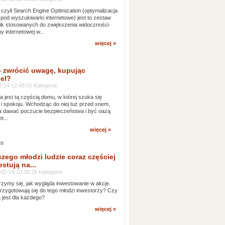
czyli Search Engine Optimization (optymalizacja
 pod wyszukiwarki internetowe) jest to zestaw
ik stosowanych do zwiększenia widoczności
ny internetowej w...
więcej »
 zwrócić uwagę, kupując
el?
-14 12:48:01 Kategoria:
ia jest tą częścią domu, w której szuka się
 i spokoju. Wchodząc do niej tuż przed snem,
 dawać poczucie bezpieczeństwa i być oazą
t...
więcej »
czego młodzi ludzie coraz częściej
stują na...
02-14 10:39:26 Kategoria:
rzymy się, jak wygląda inwestowanie w akcje.
rzygotowują się do tego młodzi inwestorzy? Czy
a jest dla każdego?
więcej »