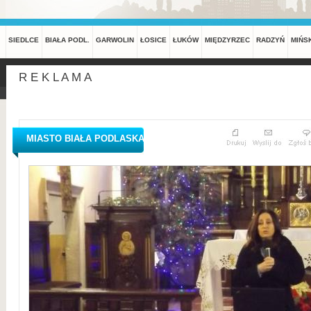
SIEDLCE
BIAŁA PODL.
GARWOLIN
ŁOSICE
ŁUKÓW
MIĘDZYRZEC
RADZYŃ
MIŃS
R E K L A M A
MIASTO BIAŁA PODLASKA