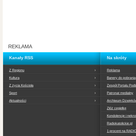
REKLAMA
Kanały RSS
Na skróty
Z Regionu
Reklama
Kultura
Banery do pobrania
Z życia Kościoła
Zespół Portalu Podl
Sport
Patronat medialny
Aktualności
Archiwum Dzwiękó
Złóż cegiełkę
Kondolencje i nekro
Radiokatolickie.pl
1 procent na RADI