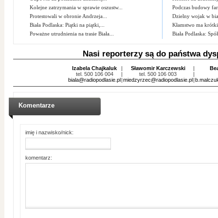
Kolejne zatrzymania w sprawie oszustw...
Podczas budowy farm
Protestowali w obronie Andrzeja...
Dzielny wojak w bia
Biała Podlaska: Piątki na piątki,...
Kłamstwo ma krótk
Poważne utrudnienia na trasie Biała...
Biała Podlaska: Spółd
Nasi reporterzy są do państwa dys
Izabela Chajkaluk
|
Sławomir Karczewski
|
Be
tel. 500 106 004
|
tel. 500 106 003
|
biala@radiopodlasie.pl
|
miedzyrzec@radiopodlasie.pl
|
b.malczu
Komentarze
imię i nazwisko/nick:
komentarz: