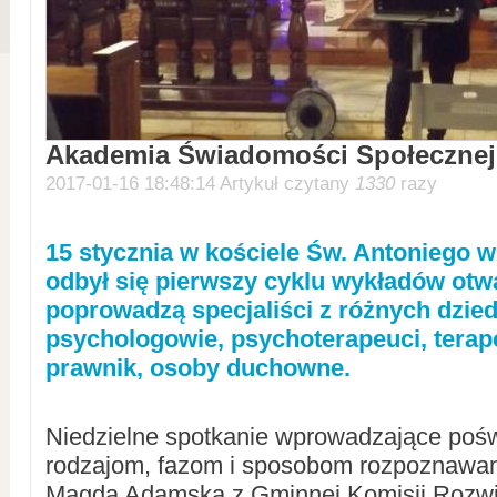
Akademia Świadomości Społecznej
2017-01-16 18:48:14 Artykuł czytany
1330
razy
15 stycznia w kościele Św. Antoniego w 
odbył się pierwszy cyklu wykładów otw
poprowadzą specjaliści z różnych dzied
psychologowie, psychoterapeuci, terape
prawnik, osoby duchowne.
Niedzielne spotkanie wprowadzające poś
rodzajom, fazom i sposobom rozpoznawan
Magda Adamska z Gminnej Komisji Rozw