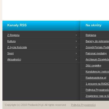
Kanały RSS
Na skróty
Z Regionu
Reklama
Kultura
Banery do pobrania
Z życia Kościoła
Zespół Portalu Podl
Sport
Patronat medialny
Aktualności
Archiwum Dzwiękó
Złóż cegiełkę
Kondolencje i nekro
Radiokatolickie.pl
1 procent na RADI
Polityka Prywatno
Znajdziesz nas w 
Copyright (c) 2010 Podlasie24.pl. All rights reserved
Polityka Prywatności