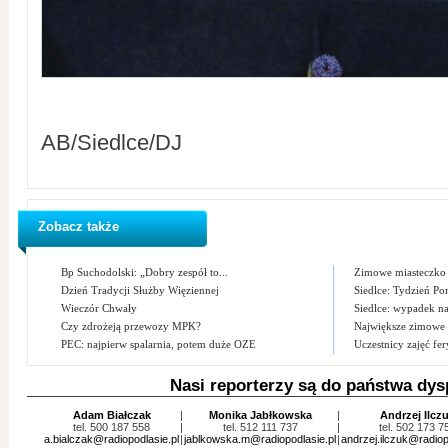
AB/Siedlce/DJ
Zobacz także
Bp Suchodolski: „Dobry zespół to...
Zimowe miasteczko n
Dzień Tradycji Służby Więziennej
Siedlce: Tydzień P
Wieczór Chwały
Siedlce: wypadek na
Czy zdrożeją przewozy MPK?
Największe zimowe m
PEC: najpierw spalarnia, potem duże OZE
Uczestnicy zajęć fer
Nasi reporterzy są do państwa dys
Adam Białczak
|
Monika Jabłkowska
|
Andrzej Ilcz
tel. 500 187 558
|
tel. 512 111 737
|
tel. 502 173 7
a.bialczak@radiopodlasie.pl
|
jablkowska.m@radiopodlasie.pl
|
andrzej.ilczuk@radiop