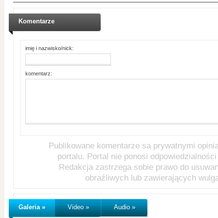
Komentarze
imię i nazwisko/nick:
komentarz:
Publikowane komentarze sa prywatnymi opini
portalu. Portal nie ponosi odpowiedzialności 
Redakcja zastrzega sobie prawo do usuwa
obraźliwych lub zawierających wulg
Galeria »
Video »
Audio »