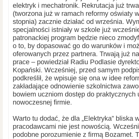
elektryk i mechatronik. Rekrutacja już trw
(tworzona już w ramach reformy oświaty w
stopnia) zacznie działać od września. Wy
specjalności istniały w szkole już wcześnie
patronackiej program będzie nieco zmody
o to, by dopasować go do warunków i moż
oferowanych przez partnera. Trwają już n
prace – powiedział Radiu Podlasie dyrekto
Kopański. Wcześniej, przed samym podp
podkreślił, że wpisuje się ona w idee refo
zakładające odnowienie szkolnictwa zaw
bowiem uczniom dostęp do praktycznych 
nowoczesnej firmie.
Warto tu dodać, że dla „Elektryka” bliska 
pracodawcami nie jest nowością. Wcześni
podobne porozumienie z firmą Bozamet. T