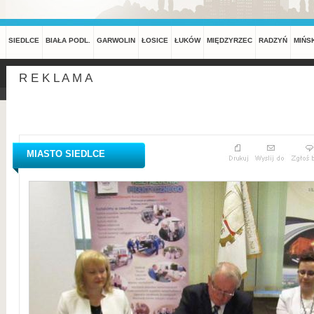
SIEDLCE
BIAŁA PODL.
GARWOLIN
ŁOSICE
ŁUKÓW
MIĘDZYRZEC
RADZYŃ
MIŃS
R E K L A M A
MIASTO SIEDLCE