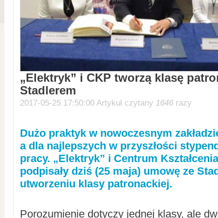
„Elektryk” i CKP tworzą klasę patr
Stadlerem
2017-05-25 17:50:00 Artykuł czytany
1646
razy
Dużo praktyk w nowoczesnym zakładz
a dla najlepszych w przyszłości stypend
pracy. „Elektryk” i Centrum Kształceni
podpisały dziś (25 maja) umowę ze Sta
utworzeniu klasy patronackiej.
Porozumienie dotyczy jednej klasy, ale 