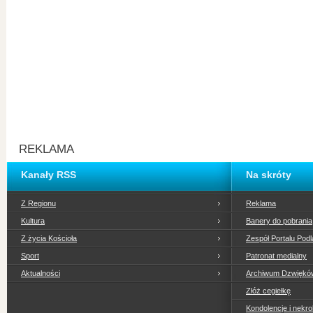
REKLAMA
Kanały RSS
Na skróty
Z Regionu
Reklama
Kultura
Banery do pobrania
Z życia Kościoła
Zespół Portalu Podl
Sport
Patronat medialny
Aktualności
Archiwum Dzwiękó
Złóż cegiełkę
Kondolencje i nekro