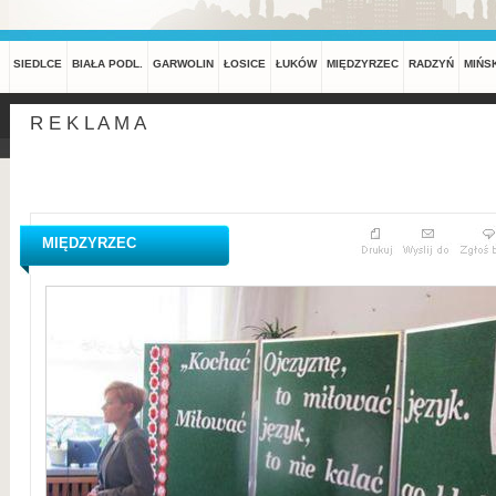
SIEDLCE
BIAŁA PODL.
GARWOLIN
ŁOSICE
ŁUKÓW
MIĘDZYRZEC
RADZYŃ
MIŃS
R E K L A M A
MIĘDZYRZEC