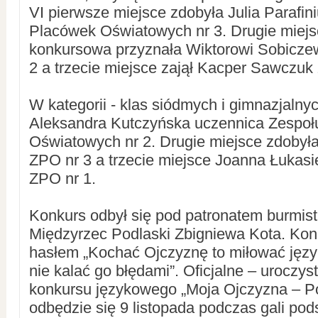
VI pierwsze miejsce zdobyła Julia Parafin
Placówek Oświatowych nr 3. Drugie miejs
konkursowa przyznała Wiktorowi Sobicze
2 a trzecie miejsce zajął Kacper Sawczuk
W kategorii - klas siódmych i gimnazjalny
Aleksandra Kutczyńska uczennica Zespoł
Oświatowych nr 2. Drugie miejsce zdobyła
ZPO nr 3 a trzecie miejsce Joanna Łukas
ZPO nr 1.
Konkurs odbył się pod patronatem burmist
Międzyrzec Podlaski Zbigniewa Kota. Kon
hasłem „Kochać Ojczyznę to miłować język
nie kalać go błędami”. Oficjalne – urocz
konkursu językowego „Moja Ojczyzna – P
odbędzie się 9 listopada podczas gali po