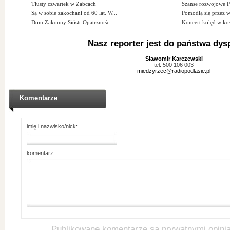
Tłusty czwartek w Żabcach
Szanse rozwojowe P
Są w sobie zakochani od 60 lat. W...
Pomodlą się przez w
Dom Zakonny Sióstr Opatrzności...
Koncert kolęd w kośc
Nasz reporter jest do państwa dys
Sławomir Karczewski
tel. 500 106 003
miedzyrzec@radiopodlasie.pl
Komentarze
imię i nazwisko/nick:
komentarz:
Publikowane komentarze sa prywatnymi opini