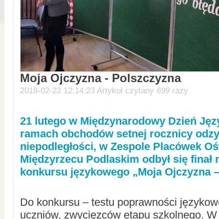
Moja Ojczyzna - Polszczyzna
2018-02-22 12:14:23 Artykuł czytany
699
razy
21 lutego w Międzynarodowy Dzień Jęz
ramach obchodów setnej rocznicy odz
niepodległości, w Zespole Placówek O
Międzyrzecu Podlaskim odbył się finał
konkursu językowego „Moja Ojczyzna –
Do konkursu – testu poprawności językowe
uczniów, zwycięzców etapu szkolnego. W k