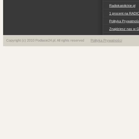
Radiokatolickie.pl
1 procent na RADI
Polityka Prywatno
Znajdziesz nas w 
Copyright (c) 2010 Podlasie24.pl. All rights reserved
Polityka Prywatności