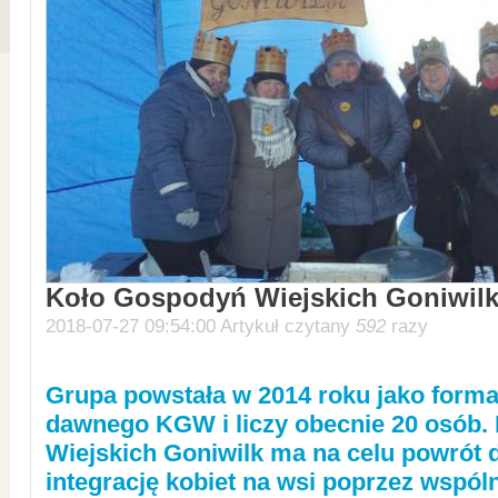
Koło Gospodyń Wiejskich Goniwil
2018-07-27 09:54:00 Artykuł czytany
592
razy
Grupa powstała w 2014 roku jako forma
dawnego KGW i liczy obecnie 20 osób.
Wiejskich Goniwilk ma na celu powrót d
integrację kobiet na wsi poprzez wspól