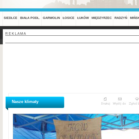
SIEDLCE
BIAŁA PODL.
GARWOLIN
ŁOSICE
ŁUKÓW
MIĘDZYRZEC
RADZYŃ
MIŃS
R E K L A M A
Nasze klimaty