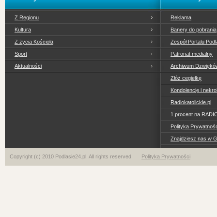
Z Regionu
Reklama
Kultura
Banery do pobrania
Z życia Kościoła
Zespół Portalu Podl
Sport
Patronat medialny
Aktualności
Archiwum Dzwiękó
Złóż cegiełkę
Kondolencje i nekro
Radiokatolickie.pl
1 procent na RADI
Polityka Prywatno
Znajdziesz nas w 
Copyright (c) 2010 Podlasie24.pl. All rights reserved
Polityka Prywatności