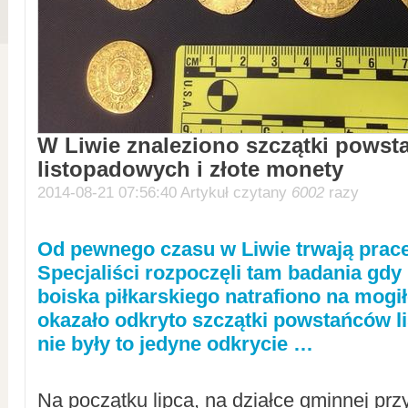
W Liwie znaleziono szczątki pows
listopadowych i złote monety
2014-08-21 07:56:40 Artykuł czytany
6002
razy
Od pewnego czasu w Liwie trwają prace
Specjaliści rozpoczęli tam badania gd
boiska piłkarskiego natrafiono na mogiłę
okazało odkryto szczątki powstańców l
nie były to jedyne odkrycie …
Na początku lipca, na działce gminnej przy