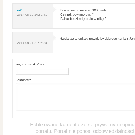
w2
Boisko na cmentarzu 300 osób.
Czy tak powinno być ?
2014-08-25 14:30:41
Fajnie bedzie się grało w piłkę ?
--------
dzisiaj za te dukaty pewnie by dobrego konia z Jan
2014-08-21 21:05:28
imię i nazwisko/nick:
komentarz:
Publikowane komentarze sa prywatnymi opini
portalu. Portal nie ponosi odpowiedzialności 