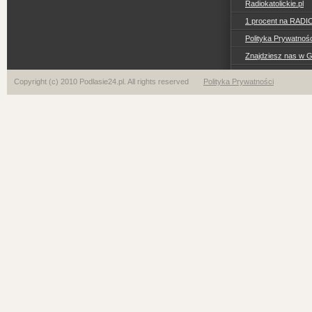
Radiokatolickie.pl
1 procent na RADI
Polityka Prywatno
Znajdziesz nas w 
Copyright (c) 2010 Podlasie24.pl. All rights reserved
Polityka Prywatności