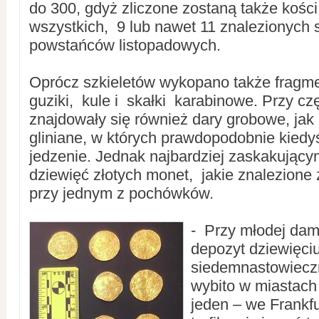
do 300, gdyż zliczone zostaną także kośc
wszystkich, 9 lub nawet 11 znalezionych s
powstańców listopadowych.
Oprócz szkieletów wykopano także fragm
guziki, kule i skałki karabinowe. Przy c
znajdowały się również dary grobowe, jak
gliniane, w których prawdopodobnie kied
jedzenie. Jednak najbardziej zaskakujący
dziewięć złotych monet, jakie znalezione 
przy jednym z pochówków.
- Przy młodej dam
depozyt dziewięci
siedemnastowiecz
wybito w miastach
jeden – we Frankfu