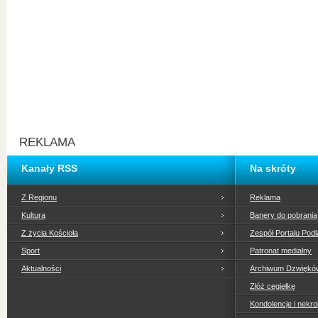
REKLAMA
Kanały RSS
Na skróty
Z Regionu
Reklama
Kultura
Banery do pobrania
Z życia Kościoła
Zespół Portalu Podl
Sport
Patronat medialny
Aktualności
Archiwum Dzwiękó
Złóż cegiełkę
Kondolencje i nekro