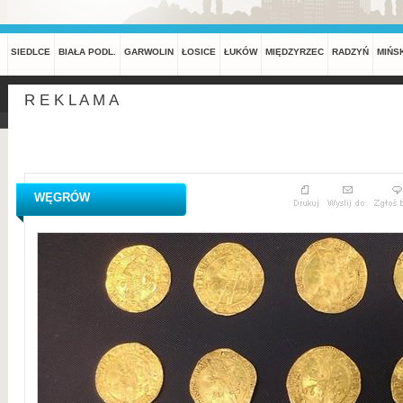
SIEDLCE
BIAŁA PODL.
GARWOLIN
ŁOSICE
ŁUKÓW
MIĘDZYRZEC
RADZYŃ
MIŃS
R E K L A M A
WĘGRÓW