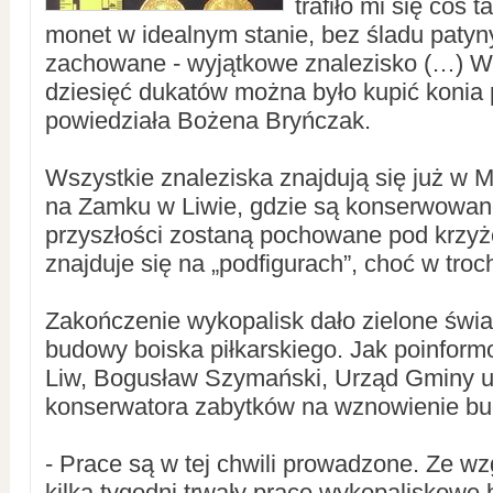
trafiło mi się coś 
monet w idealnym stanie, bez śladu patyny
zachowane - wyjątkowe znalezisko (…) W
dziesięć dukatów można było kupić konia
powiedziała Bożena Bryńczak.
Wszystkie znaleziska znajdują się już w
na Zamku w Liwie, gdzie są konserwowane
przyszłości zostaną pochowane pod krzyż
znajduje się na „podfigurach”, choć w tro
Zakończenie wykopalisk dało zielone świat
budowy boiska piłkarskiego. Jak poinform
Liw, Bogusław Szymański, Urząd Gminy u
konserwatora zabytków na wznowienie b
- Prace są w tej chwili prowadzone. Ze wz
kilka tygodni trwały prace wykopaliskowe 