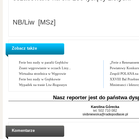
NB/Liw [MSz]
Zobacz także
Ferie bez nudy w parafii Grębków
„Ferie z Renesansem
Znani węgrowianie w oczach Liny...
Powiatowy Konkurs L
Wirtualna strzelnica w Węgrowie
Zespół POLANA na
Ferie bez nudy w Grębkowie
XXVIII Bal Przebi
Wypadek na trasie Liw-Roguszyn
Ministranci i lektorzy
Nasz reporter jest do państwa dys
Karolina Górecka
tel. 502 710 082
skibniewska@radiopodlasie.pl
Komentarze