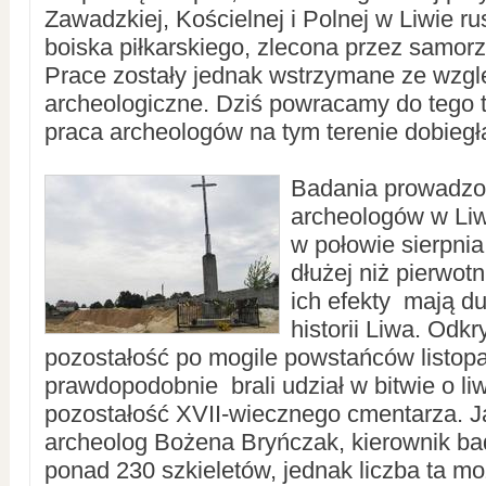
Zawadzkiej, Kościelnej i Polnej w Liwie r
boiska piłkarskiego, zlecona przez samor
Prace zostały jednak wstrzymane ze wzgl
archeologiczne. Dziś powracamy do tego
praca archeologów na tym terenie dobieg
Badania prowadzo
archeologów w Liw
w połowie sierpnia
dłużej niż pierwot
ich efekty mają d
historii Liwa. Odk
pozostałość po mogile powstańców listop
prawdopodobnie brali udział w bitwie o l
pozostałość XVII-wiecznego cmentarza. J
archeolog Bożena Bryńczak, kierownik ba
ponad 230 szkieletów, jednak liczba ta 