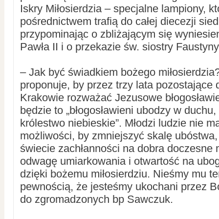
Iskry Miłosierdzia – specjalne lampiony, kt
pośrednictwem trafią do całej diecezji sied
przypominając o zbliżającym się wyniesien
Pawła II i o przekazie św. siostry Faustyny
– Jak być świadkiem bożego miłosierdzia
proponuje, by przez trzy lata pozostające
Krakowie rozważać Jezusowe błogosławi
będzie to „błogosławieni ubodzy w duchu,
królestwo niebieskie”. Młodzi ludzie nie m
możliwości, by zmniejszyć skalę ubóstwa
świecie zachłanności na dobra doczesne
odwagę umiarkowania i otwartość na ubog
dzięki bożemu miłosierdziu. Nieśmy mu te
pewnością, że jesteśmy ukochani przez B
do zgromadzonych bp Sawczuk.