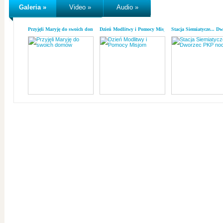
Galeria »
Video »
Audio »
Przyjęli Maryję do swoich domów
Dzień Modlitwy i Pomocy Misjom
Stacja Siemiatycze... D