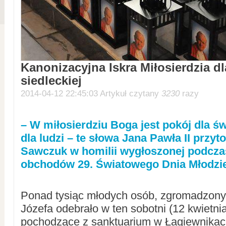
Kanonizacyjna Iskra Miłosierdzia dl
siedleckiej
2014-04-12 22:45:03 Artykuł czytany
3230
razy
– W miłosierdziu Boga jest pokój dla św
dla ludzi – te słowa Jana Pawła II przyt
Sawczuk w homilii wygłoszonej podczas
obchodów 29. Światowego Dnia Młodzie
Ponad tysiąc młodych osób, zgromadzony
Józefa odebrało w ten sobotni (12 kwietni
pochodzące z sanktuarium w Łagiewnikac