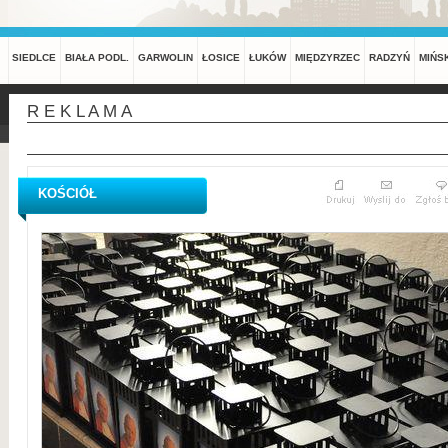
SIEDLCE
BIAŁA PODL.
GARWOLIN
ŁOSICE
ŁUKÓW
MIĘDZYRZEC
RADZYŃ
MIŃS
R E K L A M A
KOŚCIÓŁ