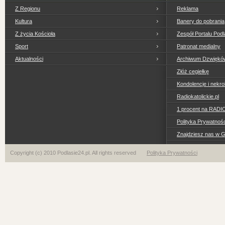
Z Regionu
Reklama
Kultura
Banery do pobrania
Z życia Kościoła
Zespół Portalu Podl
Sport
Patronat medialny
Aktualności
Archiwum Dzwiękó
Złóż cegiełkę
Kondolencje i nekro
Radiokatolickie.pl
1 procent na RADI
Polityka Prywatno
Znajdziesz nas w 
Copyright (c) 2010 Podlasie24.pl. All rights reserved
Polityka Prywatności