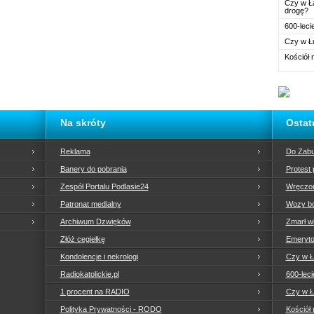
Czy w Ł
►W gr
drogę?
zakwa
600-leci
Gmin
ser
Czy w Ł
2023-
Kościół 
„Koch
artyst
Świa
wyst
2023-
Jaki 
Na skróty
Ostat
„Arena
Kusa
ucie
Reklama
Do Zabu
2023-
W Muz
Banery do pobrania
Protest
odbyły
Zespół Portalu Podlasie24
Wręczon
Powi
2023-
Patronat medialny
Wozy bo
Silne
Archiwum Dzwięków
Zmarł wi
minio
Halo
Złóż cegiełkę
Emerytow
Przy
Kondolencje i nekrologi
Czy w Ł
2023-
25 lu
Radiokatolickie.pl
600-leci
Otwar
Powi
1 procent na RADIO
Czy w Ł
zerw
Polityka Prywatności - RODO
Kościół 
2023-