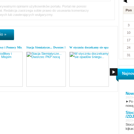
ywatnymi opiniami użytkowników portalu. Portal nie ponosi
Pon
inii. Redakcja zastrzega sobie prawo do usuwania komentarzy
iwych lub zawierających wulgaryzmy.
3
10
io »
17
twy i Pomocy Misjom
Stacja Siemiatycze... Dworzec PKP nocą
W styczniu doczekamy sie opadów śniegu...
List z kodymskiej
24
31
Najno
Nowa
2023-
►Po d
nową 
Stoc
/ZDJ
2023-
Stocz
kijkar