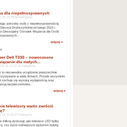
as dla niepełnosprawnych
-16 14:38:58 Kategoria:
jąc potrzeby osób z niepełnosprawnością
 Diecezji Drohiczyńskiej od lutego 2010 r.
i Diecezjalny Ośrodek Wsparcia dla Osób
osprawnych...
więcej »
wer Dell T330 – nowoczesne
iązanie dla małych...
02-16 12:21:10 Kategoria:
 to niezawodne urządzenie powszechnie
zystywane w wielu firmach. Przede wszystkim
t cechuje się wysoką wydajnością oraz
ncją bezpieczeństwa...
więcej »
kie telewizory warto zwrócić
ę?
-16 11:25:20 Kategoria:
e milkną dyskusję, jaki telewizor LED byłby
zy, czy może trafniejszym wyborem byłyby