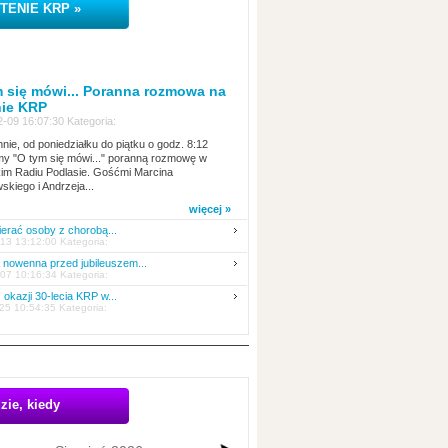
TENIE KRP »
 się mówi... Poranna rozmowa na
nie KRP
-09 16:07:30 Kategoria:
nie, od poniedziałku do piątku o godz. 8:12
y "O tym się mówi..." poranną rozmowę w
kim Radiu Podlasie. Gośćmi Marcina
skiego i Andrzeja...
więcej »
erać osoby z chorobą...
13 13:12:00 Kategoria:
nowenna przed jubileuszem...
07 10:16:34 Kategoria:
 okazji 30-lecia KRP w...
25 10:54:35 Kategoria:
zie, kiedy