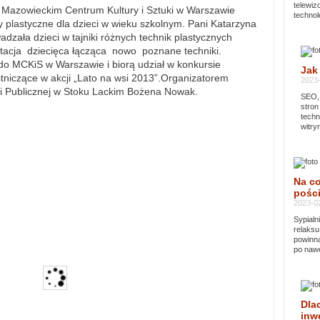
telewi
z Mazowieckim Centrum Kultury i Sztuki w Warszawie
technol
 plastyczne dla dzieci w wieku szkolnym. Pani Katarzyna
dzała dzieci w tajniki różnych technik plastycznych
etacja dziecięca łącząca nowo poznane techniki.
do MCKiS w Warszawie i biorą udział w konkursie
Jak
iczące w akcji „Lato na wsi 2013”.Organizatorem
2023-
ki Publicznej w Stoku Lackim Bożena Nowak.
SEO, 
stron
techn
witry
Na co
pości
2023-02
Sypialn
relaksu
powinna
po nawe
Dla
inwe