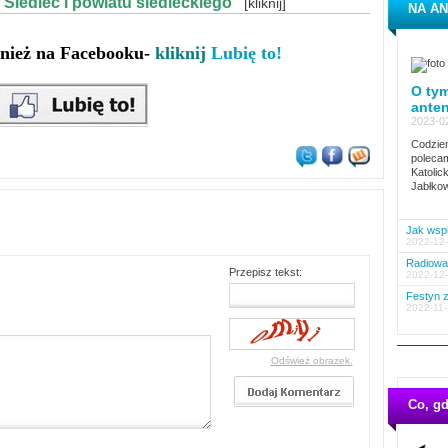
z Siedlec i powiatu siedleckiego
[kliknij]
NA AN
wnież na Facebooku-
kliknij
Lubię to!
O tym
ante
2023-02
Codzien
polecam
Katolic
Jabłkow
Jak wspi
2022-12-
Radiowa 
Przepisz tekst:
2022-12-
Festyn z
2022-11-
Odśwież obrazek.
Co, gd