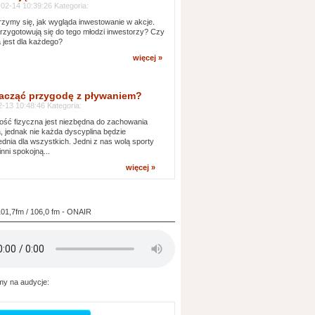
02-14 10:39:26 Kategoria:
rzymy się, jak wygląda inwestowanie w akcje.
rzygotowują się do tego młodzi inwestorzy? Czy
a jest dla każdego?
więcej »
acząć przygodę z pływaniem?
-13 10:48:46 Kategoria:
ść fizyczna jest niezbędna do zachowania
, jednak nie każda dyscyplina będzie
dnia dla wszystkich. Jedni z nas wolą sporty
inni spokojną...
więcej »
101,7fm / 106,0 fm - ONAIR
y na audycje: