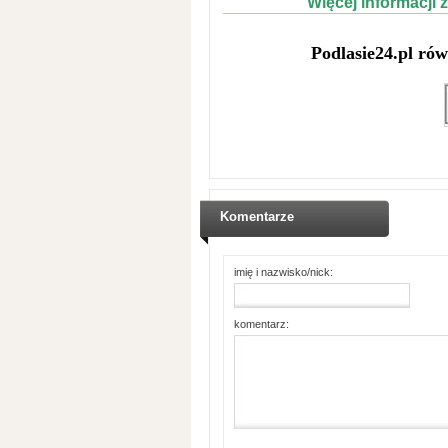
Więcej informacji 
Podlasie24.pl ró
Komentarze
imię i nazwisko/nick:
komentarz: