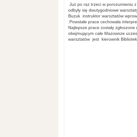
Już po raz trzeci w porozumieniu 
odbyły się dwutygodniowe warsztaty
Buzuk instruktor warsztatów wprowa
.Powstałe prace cechowała interpr
Najlepsze prace zostały zgłoszone 
obejmującym całe Mazowsze uczestn
warsztatów jest kierownik Bibliote