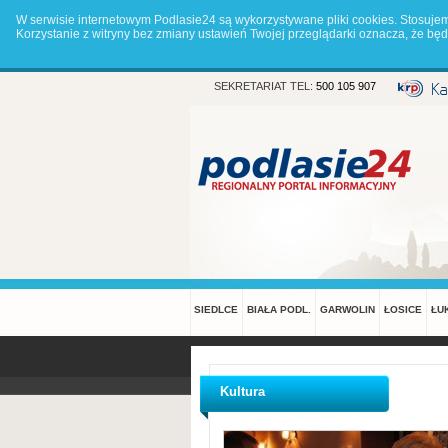
W serwisie internetowym Podlasie24 są wykorzystywane pliki cookies. Stosuje
Korzystanie z witryny bez zmiany ustawień Twojej przeglądarki oznacza, że 
SEKRETARIAT TEL:
500 105 907
SIEDLCE
BIAŁA PODL.
GARWOLIN
ŁOSICE
ŁU
Kultura