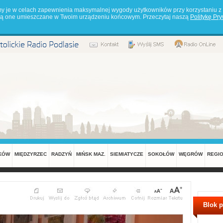
my je w celach zapewnienia maksymalnej wygody użytkowników przy korzystaniu z 
będą one umieszczane w Twoim urządzeniu końcowym. Przeczytaj naszą
Politykę Pr
KÓW
MIĘDZYRZEC
RADZYŃ
MIŃSK MAZ.
SIEMIATYCZE
SOKOŁÓW
WĘGRÓW
REGI
Blok 