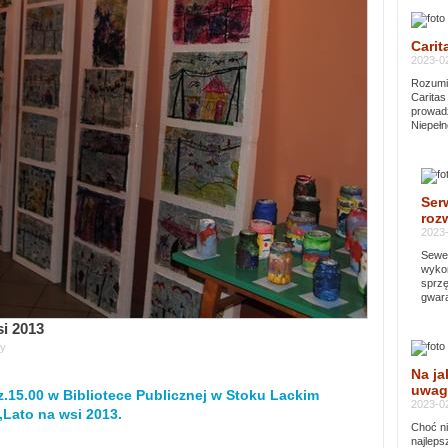
Carit
2023-02
Rozumie
Caritas
prowadz
Niepełn
Ser
rozw
2023-
Sewer
wykor
sprzę
gwara
i 2013
y
Na ja
uwag
z.15.00 w Bibliotece Publicznej w Stoku Lackim
2023-02
Lato na wsi 2013.
Choć ni
najleps