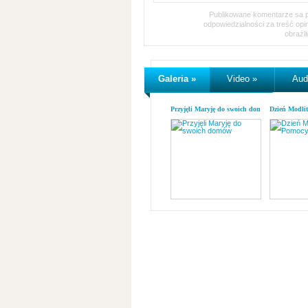
Publikowane komentarze sa pr
odpowiedzialności za treść op
obraźl
Galeria »
Video »
Aud
Przyjęli Maryję do swoich domów
Dzień Modli