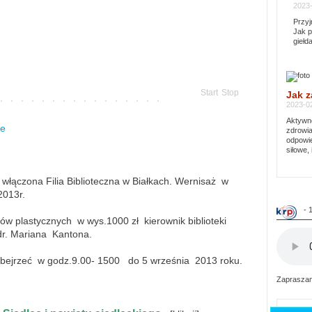
2023-
Przyj
Jak p
giełd
Start
Stop
Jak z
2023-02
Aktywno
ie
zdrowia
odpowie
siłowe, 
 włączona Filia Biblioteczna w Białkach. Wernisaż w
2013r.
- 
ów plastycznych w wys.1000 zł kierownik biblioteki
dr. Mariana Kantona.
bejrzeć w godz.9.00- 1500 do 5 września 2013 roku.
Zapraszam