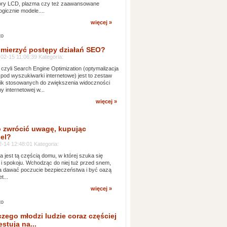
zory LCD, plazma czy też zaawansowane
ogicznie modele....
więcej »
 mierzyć postępy działań SEO?
02-15 11:06:39 Kategoria:
czyli Search Engine Optimization (optymalizacja
 pod wyszukiwarki internetowe) jest to zestaw
ik stosowanych do zwiększenia widoczności
ny internetowej w...
więcej »
 zwrócić uwagę, kupując
el?
-14 12:48:01 Kategoria:
ia jest tą częścią domu, w której szuka się
 i spokoju. Wchodząc do niej tuż przed snem,
 dawać poczucie bezpieczeństwa i być oazą
t...
więcej »
czego młodzi ludzie coraz częściej
stują na...