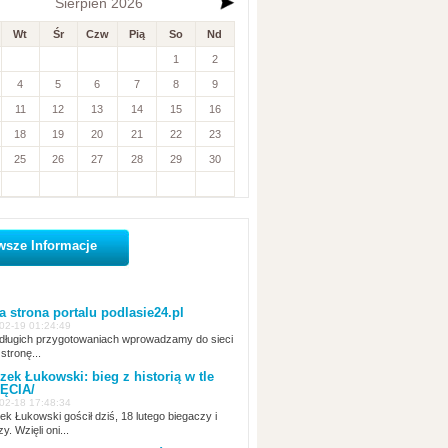
Sierpień 2026
Wt
Śr
Czw
Pią
So
Nd
1
2
4
5
6
7
8
9
11
12
13
14
15
16
18
19
20
21
22
23
 parafii...
25
26
Szopki i dekoracje świątecznie w siedleckich kościołach
27
28
29
30
Dekoracja świąteczna w radzyńskim sanktuarium
Pasterka w kościel
wsze Informacje
 strona portalu podlasie24.pl
02-19 01:24:49
ługich przygotowaniach wprowadzamy do sieci
stronę...
zek Łukowski: bieg z historią w tle
ĘCIA/
02-18 17:48:34
ek Łukowski gościł dziś, 18 lutego biegaczy i
zy. Wzięli oni...