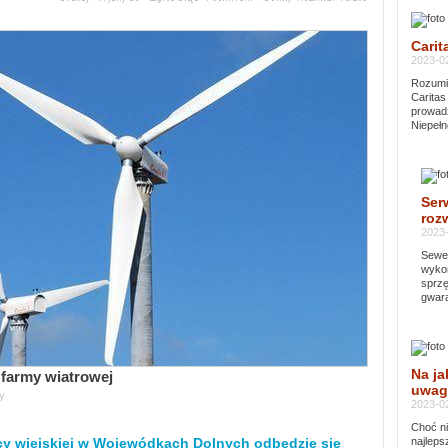
Carit
2023-02
Rozumie
Caritas
prowadz
Niepełn
Ser
rozw
2023-
Sewer
wykor
sprzę
gwara
Na ja
farmy wiatrowej
uwag
y
2023-02
Choć ni
icy wiejskiej w Wojewódkach Dolnych odbędzie się
najleps