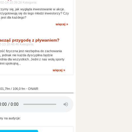
02-14 10:39:26 Kategoria:
rzymy się, jak wygląda inwestowanie w akcje.
rzygotowują się do tego młodzi inwestorzy? Czy
a jest dla każdego?
więcej »
acząć przygodę z pływaniem?
-13 10:48:46 Kategoria:
ść fizyczna jest niezbędna do zachowania
, jednak nie każda dyscyplina będzie
dnia dla wszystkich. Jedni z nas wolą sporty
inni spokojną...
więcej »
101,7fm / 106,0 fm - ONAIR
y na audycje: