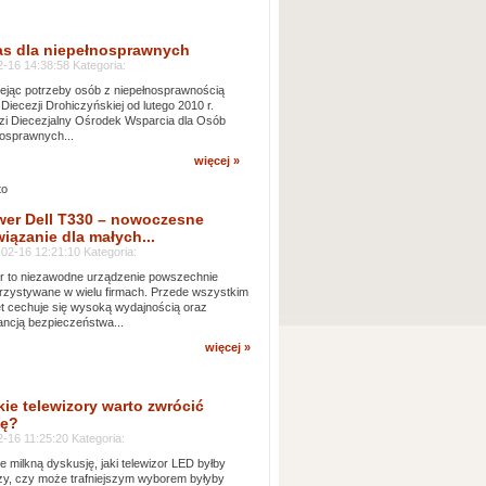
as dla niepełnosprawnych
-16 14:38:58 Kategoria:
jąc potrzeby osób z niepełnosprawnością
 Diecezji Drohiczyńskiej od lutego 2010 r.
i Diecezjalny Ośrodek Wsparcia dla Osób
osprawnych...
więcej »
wer Dell T330 – nowoczesne
iązanie dla małych...
02-16 12:21:10 Kategoria:
 to niezawodne urządzenie powszechnie
zystywane w wielu firmach. Przede wszystkim
t cechuje się wysoką wydajnością oraz
ncją bezpieczeństwa...
więcej »
kie telewizory warto zwrócić
ę?
-16 11:25:20 Kategoria:
e milkną dyskusję, jaki telewizor LED byłby
zy, czy może trafniejszym wyborem byłyby