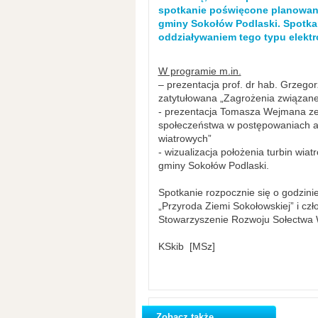
spotkanie poświęcone planowanej
gminy Sokołów Podlaski. Spotka
oddziaływaniem tego typu elektr
W programie m.in.
– prezentacja prof. dr hab. Grzeg
zatytułowana „Zagrożenia związane 
- prezentacja Tomasza Wejmana ze 
społeczeństwa w postępowaniach adm
wiatrowych”
- wizualizacja położenia turbin wia
gminy Sokołów Podlaski.
Spotkanie rozpocznie się o godzini
„Przyroda Ziemi Sokołowskiej” i cz
Stowarzyszenie Rozwoju Sołectwa 
KSkib [MSz]
Zobacz także