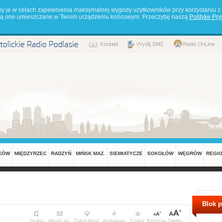
my je w celach zapewnienia maksymalnej wygody użytkowników przy korzystaniu z 
będą one umieszczane w Twoim urządzeniu końcowym. Przeczytaj naszą
Politykę Pr
KÓW
MIĘDZYRZEC
RADZYŃ
MIŃSK MAZ.
SIEMIATYCZE
SOKOŁÓW
WĘGRÓW
REGI
Blok 