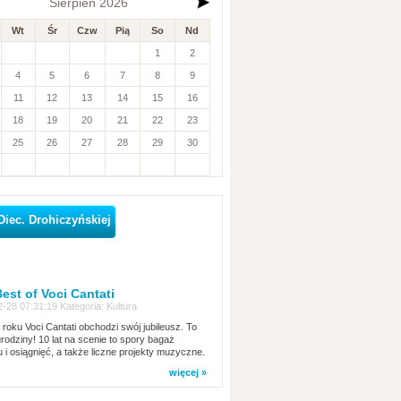
Sierpień 2026
Wt
Śr
Czw
Pią
So
Nd
1
2
4
5
6
7
8
9
11
12
13
14
15
16
18
19
20
21
22
23
25
26
27
28
29
30
 Diec. Drohiczyńskiej »
est of Voci Cantati
-28 07:31:19 Kategoria: Kultura
roku Voci Cantati obchodzi swój jubileusz. To
urodziny! 10 lat na scenie to spory bagaż
 i osiągnięć, a także liczne projekty muzyczne.
więcej »