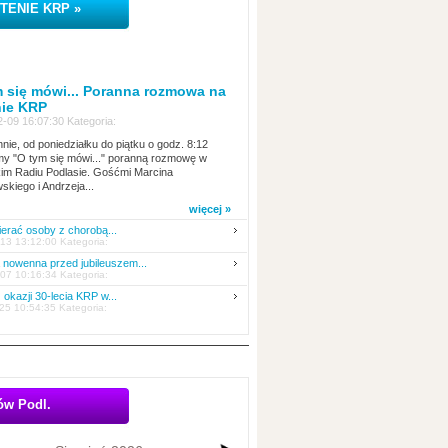
TENIE KRP »
 się mówi... Poranna rozmowa na
nie KRP
-09 16:07:30 Kategoria:
nie, od poniedziałku do piątku o godz. 8:12
y "O tym się mówi..." poranną rozmowę w
kim Radiu Podlasie. Gośćmi Marcina
skiego i Andrzeja...
arafii...
Szopki i dekoracje świątecznie w siedleckich kościołach
Bożonarodzeniowe Szopki w kościele w Siemiatyczach, P
Pasterka w kościele 
więcej »
erać osoby z chorobą...
13 13:12:00 Kategoria:
nowenna przed jubileuszem...
07 10:16:34 Kategoria:
 okazji 30-lecia KRP w...
25 10:54:35 Kategoria:
ów Podl.