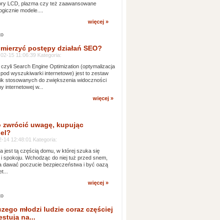
zory LCD, plazma czy też zaawansowane
ogicznie modele....
więcej »
 mierzyć postępy działań SEO?
02-15 11:06:39 Kategoria:
czyli Search Engine Optimization (optymalizacja
 pod wyszukiwarki internetowe) jest to zestaw
ik stosowanych do zwiększenia widoczności
ny internetowej w...
więcej »
 zwrócić uwagę, kupując
el?
-14 12:48:01 Kategoria:
ia jest tą częścią domu, w której szuka się
 i spokoju. Wchodząc do niej tuż przed snem,
 dawać poczucie bezpieczeństwa i być oazą
t...
więcej »
czego młodzi ludzie coraz częściej
stują na...