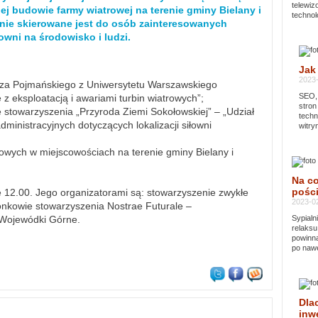
telewi
 budowie farmy wiatrowej na terenie gminy Bielany i
technol
nie skierowane jest do osób zainteresowanych
owni na środowisko i ludzi.
Jak
2023-
orza Pojmańskiego z Uniwersytetu Warszawskiego
SEO, 
z eksploatacją i awariami turbin wiatrowych”;
stron
stowarzyszenia „Przyroda Ziemi Sokołowskiej” – „Udział
techn
inistracyjnych dotyczących lokalizacji siłowni
witry
trowych w miejscowościach na terenie gminy Bielany i
Na co
pości
e 12.00. Jego organizatorami są: stowarzyszenie zwykłe
2023-02
łonkowie stowarzyszenia Nostrae Futurale –
Wojewódki Górne.
Sypialn
relaksu
powinna
po nawe
Dla
inwe