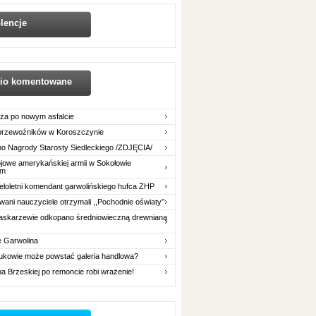
lencje
nio komentowane
ża po nowym asfalcie
 przewoźników w Koroszczynie
o Nagrody Starosty Siedleckiego /ZDJĘCIA/
owe amerykańskiej armii w Sokołowie
im
eloletni komendant garwolińskiego hufca ZHP
ani nauczyciele otrzymali ,,Pochodnie oświaty’’
askarzewie odkopano średniowieczną drewnianą
e Garwolina
ukowie może powstać galeria handlowa?
na Brzeskiej po remoncie robi wrażenie!