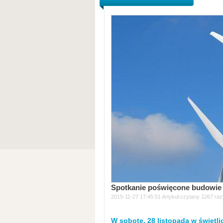
Spotkanie poświęcone budowie 
2015-11-27 17:45:51 Artykuł czytany
1267
raz
W sobotę, 28 listopada w świetl