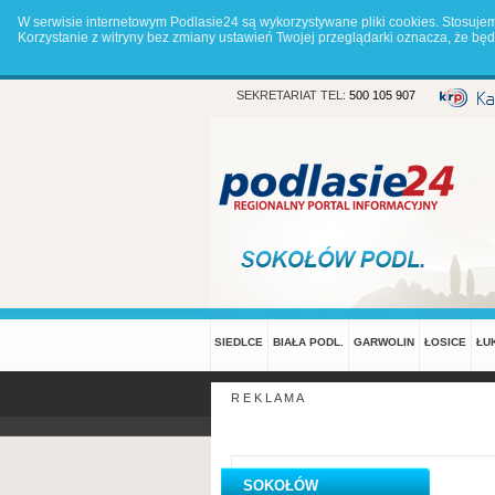
W serwisie internetowym Podlasie24 są wykorzystywane pliki cookies. Stosuje
Korzystanie z witryny bez zmiany ustawień Twojej przeglądarki oznacza, że 
SEKRETARIAT TEL:
500 105 907
SIEDLCE
BIAŁA PODL.
GARWOLIN
ŁOSICE
ŁU
R E K L A M A
SOKOŁÓW