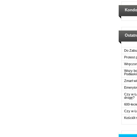
Kondo
Ostat
Do Zabu
Protest
Wręczon
Wozy boj
Podlask
Zmarł wi
Emerytow
Czy w Ł
drogę?
600-leci
Czy w Ł
Kościół 