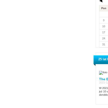
Pon
3
10
17
24
31
25 lat
The B
2021-12
W 2021 
już 10 
dorobku