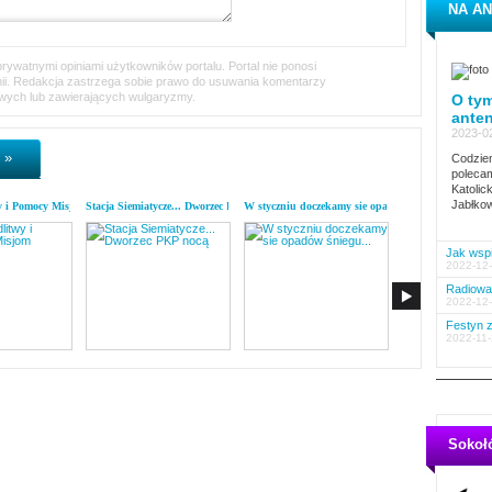
NA AN
ywatnymi opiniami użytkowników portalu. Portal nie ponosi
inii. Redakcja zastrzega sobie prawo do usuwania komentarzy
iwych lub zawierających wulgaryzmy.
O tym
ante
2023-02
 »
Codzien
polecam
Katolic
Jabłkow
y i Pomocy Misjom
Stacja Siemiatycze... Dworzec PKP nocą
W styczniu doczekamy sie opadów śniegu...
List z kodymskiej p
Jak wspi
2022-12-
Radiowa 
2022-12-
Festyn z
2022-11-
Sokoł