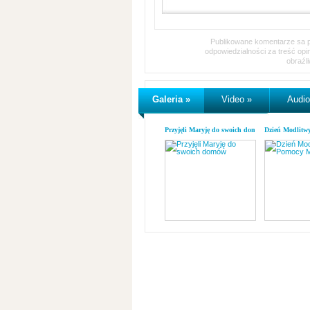
Publikowane komentarze sa pr
odpowiedzialności za treść op
obraźl
Galeria »
Video »
Audio
Przyjęli Maryję do swoich domów
Dzień Modlitw