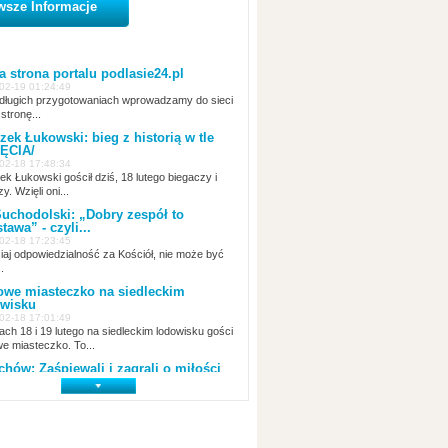
wsze Informacje
 strona portalu podlasie24.pl
02-19 01:24:49
ługich przygotowaniach wprowadzamy do sieci
stronę...
zek Łukowski: bieg z historią w tle
ĘCIA/
02-18 17:48:34
ek Łukowski gościł dziś, 18 lutego biegaczy i
zy. Wzięli oni...
uchodolski: „Dobry zespół to
tawa” - czyli...
02-18 17:23:45
siaj odpowiedzialność za Kościół, nie może być
.
we miasteczko na siedleckim
wisku
02-18 17:01:49
ach 18 i 19 lutego na siedleckim lodowisku gości
e miasteczko. To...
chów: Zaśpiewali i zagrali o miłości
02-18 14:00:45
tego w Miejsko-Gminnym Ośrodku Kultury w
howie odbył się...
 śladami Powstania Styczniowego
02-18 13:18:36