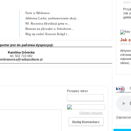
2023-
Przyj
Ferie w Bibliotece
Jak p
giełd
Jabłonna Lacka: podsumowanie akcji...
80. Rocznica likwidacji getta w...
Remont na pływalni w Sokołowie...
Bóg się rodzi! Koncert Kolęd i...
Jak z
2023-02
porter jest do państwa dyspozycji:
Aktywno
Karolina Górecka
zdrowia
tel. 502 710 082
odpowie
skibniewska@radiopodlasie.pl
siłowe, 
- 
Przepisz tekst:
Odśwież obrazek.
Zapraszam