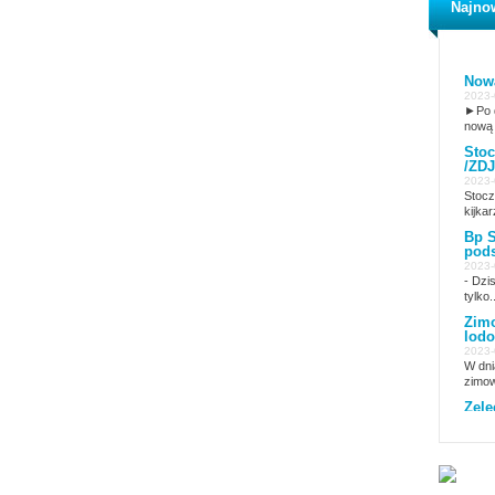
Najno
Nowa
2023-
►Po d
nową 
Stoc
/ZDJ
2023-
Stocz
kijkar
Bp S
pods
2023-
- Dzi
tylko..
Zimo
lodo
2023-
W dni
zimow
Żele
2023-
15 lu
Żelec
Rajd
2023-