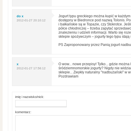
do x
Jogurt typu greckiego można kupić w każdym Li
dostępny w Biedronce pod nazwą Tolonis. Pon
2012-01-27 20:10:12
i bałkańskie są w Topazie, czy Stokrotce. Jeśl
półce chłodniczej – trzeba zapytać sprzeda
znalezieniu i udzieli informacji. Warto się r
sklepie spożywczym – jogurty tego typu stają 
PS Zaproponowany przez Panią jogurt nadbuża
x
O wow... nowe przepisy! Tylko... gdzie można 
śródziemnomorskie jogurty? Nigdy nie widzia
2012-01-27 17:56:12
sklepie... Zwykły naturalny "nadbużański" w
Pozdrawiam
imię i nazwisko/nick:
komentarz: