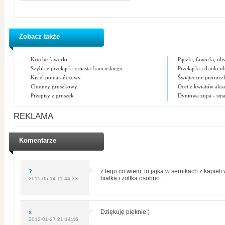
Zobacz także
Kruche faworki
Pączki, faworki, obw
Szybkie przekąski z ciasta francuskiego
Przekąski i drinki id
Kisiel pomarańczowy
Świąteczne piernicz
Chutney gruszkowy
Ocet z kwiatów aks
Przepisy z gruszek
Dyniowa zupa - smak
REKLAMA
Komentarze
?
z tego co wiem, to jajka w sernikach z kapieli
bialka i zoltka osobno....
2015-05-14 11:44:33
x
Dziękuję pięknie:)
2012-01-27 21:14:46