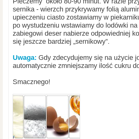
Pieczemy około 80-90 minut. W razie przy
sernika - wierzch przykrywamy folią alumi
upieczeniu ciasto zostawiamy w piekarnik
po wystudzeniu wstawiamy do lodówki na 
zabiegowi deser nabierze odpowiedniej kon
się jeszcze bardziej „sernikowy”.
Uwaga:
Gdy zdecydujemy się na użycie j
automatycznie zmniejszamy ilość cukru do
Smacznego!