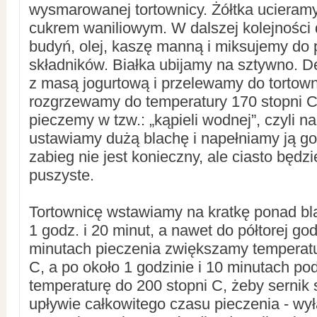
wysmarowanej tortownicy. Żółtka ucieram
cukrem waniliowym. W dalszej kolejności 
budyń, olej, kaszę manną i miksujemy do 
składników. Białka ubijamy na sztywno. D
z masą jogurtową i przelewamy do tortown
rozgrzewamy do temperatury 170 stopni C
pieczemy w tzw.: „kąpieli wodnej”, czyli na
ustawiamy dużą blachę i napełniamy ją g
zabieg nie jest konieczny, ale ciasto będz
puszyste.
Tortownicę wstawiamy na kratkę ponad bl
1 godz. i 20 minut, a nawet do półtorej god
minutach pieczenia zwiększamy temperatu
C, a po około 1 godzinie i 10 minutach p
temperaturę do 200 stopni C, żeby sernik 
upływie całkowitego czasu pieczenia - wył