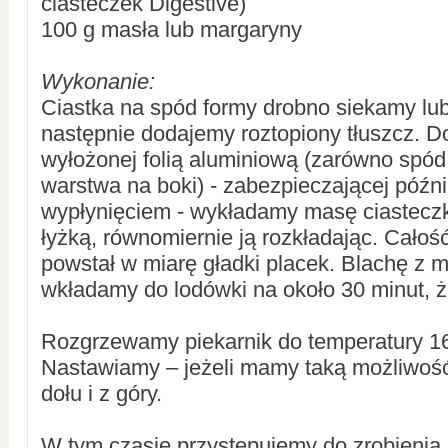
ciasteczek Digestive)
100 g masła lub margaryny
Wykonanie:
Ciastka na spód formy drobno siekamy lu
następnie dodajemy roztopiony tłuszcz. D
wyłożonej folią aluminiową (zarówno spód,
warstwa na boki) - zabezpieczającej późn
wypłynięciem - wykładamy masę ciastecz
łyżką, równomiernie ją rozkładając. Cało
powstał w miarę gładki placek. Blachę z
wkładamy do lodówki na około 30 minut, ż
Rozgrzewamy piekarnik do temperatury 16
Nastawiamy – jeżeli mamy taką możliwość
dołu i z góry.
W tym czasie przystępujemy do zrobienia