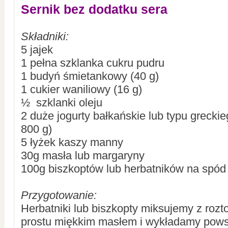
Sernik bez dodatku sera
Składniki:
5 jajek
1 pełna szklanka cukru pudru
1 budyń śmietankowy (40 g)
1 cukier waniliowy (16 g)
½ szklanki oleju
2 duże jogurty bałkańskie lub typu grecki
800 g)
5 łyżek kaszy manny
30g masła lub margaryny
100g biszkoptów lub herbatników na spód
Przygotowanie:
Herbatniki lub biszkopty miksujemy z rozt
prostu miękkim masłem i wykładamy pow