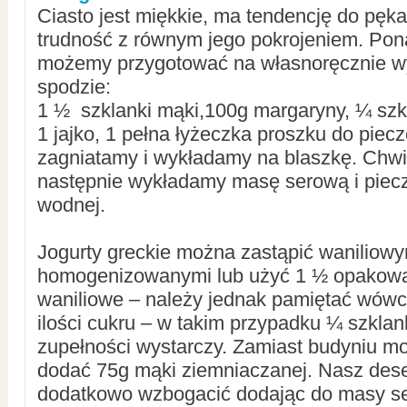
Ciasto jest miękkie, ma tendencję do pęk
trudność z równym jego pokrojeniem. Pon
możemy przygotować na własnoręcznie 
spodzie:
1 ½ szklanki mąki,100g margaryny, ¼ szkl
1 jajko, 1 pełna łyżeczka proszku do piecz
zagniatamy i wykładamy na blaszkę. Chw
następnie wykładamy masę serową i piecz
wodnej.
Jogurty greckie można zastąpić waniliow
homogenizowanymi lub użyć 1 ½ opakowani
waniliowe – należy jednak pamiętać wówc
ilości cukru – w takim przypadku ¼ szklan
zupełności wystarczy. Zamiast budyniu m
dodać 75g mąki ziemniaczanej. Nasz des
dodatkowo wzbogacić dodając do masy se