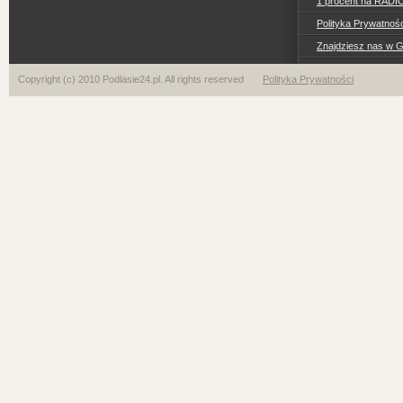
1 procent na RADI
Polityka Prywatno
Znajdziesz nas w 
Copyright (c) 2010 Podlasie24.pl. All rights reserved
Polityka Prywatności