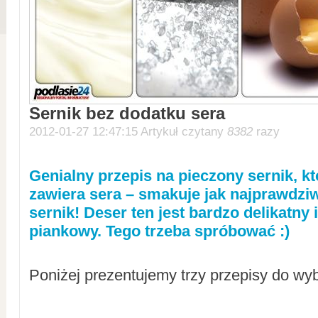
Sernik bez dodatku sera
2012-01-27 12:47:15 Artykuł czytany
8382
razy
Genialny przepis na pieczony sernik, k
zawiera sera – smakuje jak najprawdzi
sernik! Deser ten jest bardzo delikatny 
piankowy. Tego trzeba spróbować :)
Poniżej prezentujemy trzy przepisy do wy