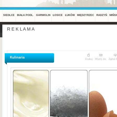
SIEDLCE
BIAŁA PODL.
GARWOLIN
ŁOSICE
ŁUKÓW
MIĘDZYRZEC
RADZYŃ
MIŃS
R E K L A M A
Kulinaria