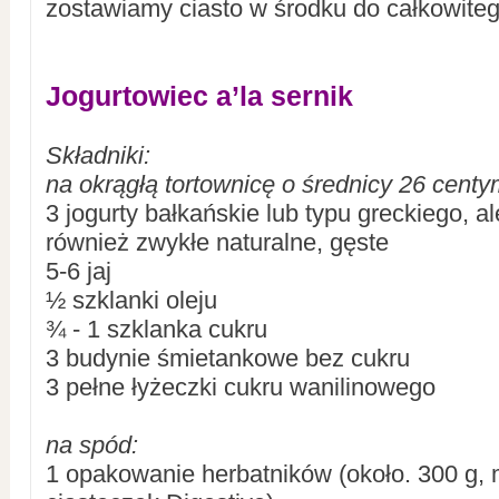
zostawiamy ciasto w środku do całkowiteg
Jogurtowiec a’la sernik
Składniki:
na okrągłą tortownicę o średnicy 26 cent
3 jogurty bałkańskie lub typu greckiego, a
również zwykłe naturalne, gęste
5-6 jaj
½ szklanki oleju
¾ - 1 szklanka cukru
3 budynie śmietankowe bez cukru
3 pełne łyżeczki cukru wanilinowego
na spód:
1 opakowanie herbatników (około. 300 g,